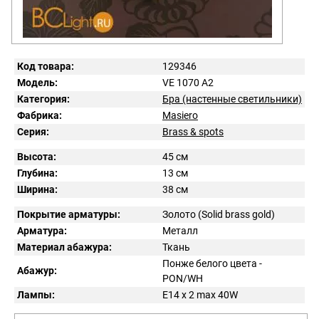
Код товара:
129346
Модель:
VE 1070 A2
Категория:
Бра (настенные светильники)
Фабрика:
Masiero
Серия:
Brass & spots
Высота:
45 см
Глубина:
13 см
Ширина:
38 см
Покрытие арматуры:
Золото (Solid brass gold)
Арматура:
Металл
Материал абажура:
Ткань
Понже белого цвета -
Абажур:
PON/WH
Лампы:
E14 x 2 max 40W