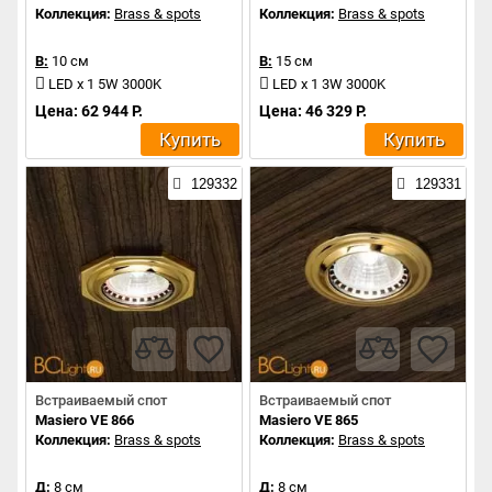
Коллекция:
Brass & spots
Коллекция:
Brass & spots
В:
10 см
В:
15 см
LED x 1 5W 3000K
LED x 1 3W 3000K
Цена: 62 944 Р.
Цена: 46 329 Р.
Купить
Купить
129332
129331
Встраиваемый спот
Встраиваемый спот
Masiero VE 866
Masiero VE 865
Коллекция:
Brass & spots
Коллекция:
Brass & spots
Д:
8 см
Д:
8 см