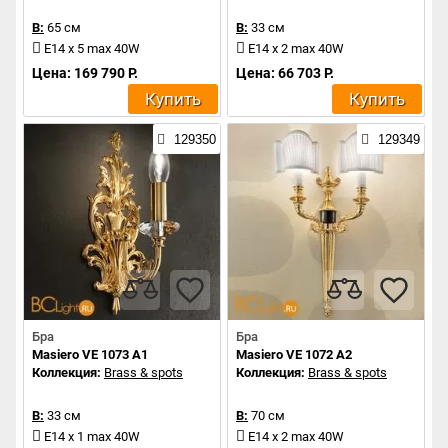
В:
65 см
В:
33 см
E14 x 5 max 40W
E14 x 2 max 40W
Цена: 169 790 Р.
Цена: 66 703 Р.
Купить
Купить
129350
129349
Бра
Бра
Masiero VE 1073 A1
Masiero VE 1072 A2
Коллекция:
Brass & spots
Коллекция:
Brass & spots
В:
33 см
В:
70 см
E14 x 1 max 40W
E14 x 2 max 40W