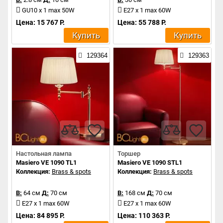
GU10 x 1 max 50W
E27 x 1 max 60W
Цена: 15 767 Р.
Цена: 55 788 Р.
Купить
Купить
129364
129363
Настольная лампа
Торшер
Masiero VE 1090 TL1
Masiero VE 1090 STL1
Коллекция:
Brass & spots
Коллекция:
Brass & spots
В:
64 см
Д:
70 см
В:
168 см
Д:
70 см
E27 x 1 max 60W
E27 x 1 max 60W
Цена: 84 895 Р.
Цена: 110 363 Р.