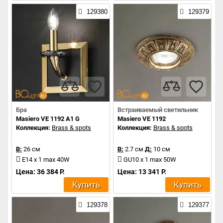
129380
129379
Бра
Встраиваемый светильник
Masiero VE 1192 A1 G
Masiero VE 1192
Коллекция:
Brass & spots
Коллекция:
Brass & spots
В:
26 см
В:
2.7 см
Д:
10 см
E14 x 1 max 40W
GU10 x 1 max 50W
Цена: 36 384 Р.
Цена: 13 341 Р.
Купить
Купить
129378
129377