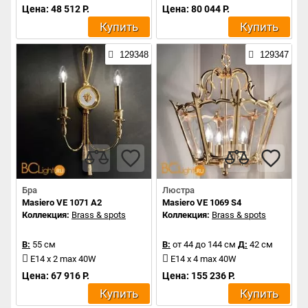
Цена: 48 512 Р.
Цена: 80 044 Р.
Купить
Купить
129348
129347
Бра
Люстра
Masiero VE 1071 A2
Masiero VE 1069 S4
Коллекция:
Brass & spots
Коллекция:
Brass & spots
В:
55 см
В:
от 44 до 144 см
Д:
42 см
E14 x 2 max 40W
E14 x 4 max 40W
Цена: 67 916 Р.
Цена: 155 236 Р.
Купить
Купить