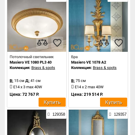
Потолочный светильник
Бра
Masiero VE 1080 PL3 40
Masiero VE 1078 A2
Коллекция:
Brass & spots
Коллекция:
Brass & spots
В:
15 см
Д:
41 см
В:
75 см
E14 x 3 max 40W
E14 x 2 max 40W
Цена: 72 767 Р.
Цена: 219 514 Р.
Купить
Купить
129358
129357