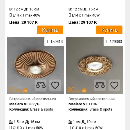
В:
12 см
Д:
16 см
В:
12 см
Д:
16 см
E14 x 1 max 40W
E14 x 1 max 40W
Цена: 29 107 Р.
Цена: 29 107 Р.
Купить
Купить
159613
129383
Встраиваемый светильник
Встраиваемый светильник
Masiero VE 856/G
Masiero VE 1194
Коллекция:
Brass & spots
Коллекция:
Brass & spots
В:
1.5 см
Д:
16 см
В:
1 см
Д:
10 см
GU10 x 1 max 50W
GU10 x 1 max 50W