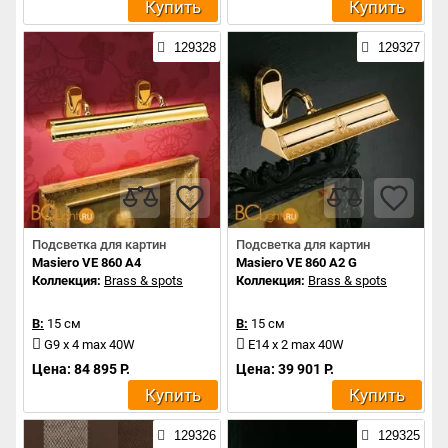
Купить
Купить
129328
129327
Подсветка для картин
Подсветка для картин
Masiero VE 860 A4
Masiero VE 860 A2 G
Коллекция:
Brass & spots
Коллекция:
Brass & spots
В:
15 см
В:
15 см
G9 x 4 max 40W
E14 x 2 max 40W
Цена: 84 895 Р.
Цена: 39 901 Р.
Купить
Купить
129326
129325