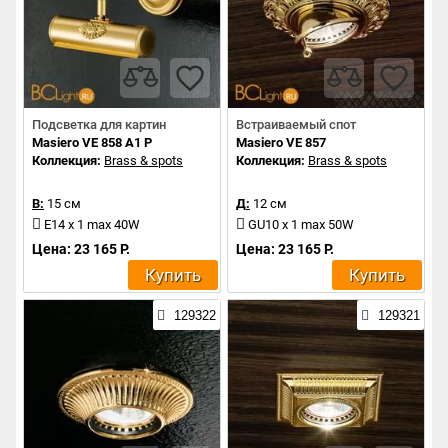
Подсветка для картин
Встраиваемый спот
Masiero VE 858 A1 P
Masiero VE 857
Коллекция:
Brass & spots
Коллекция:
Brass & spots
В:
15 см
Д:
12 см
E14 x 1 max 40W
GU10 x 1 max 50W
Цена: 23 165 Р.
Цена: 23 165 Р.
Купить
Купить
129322
129321