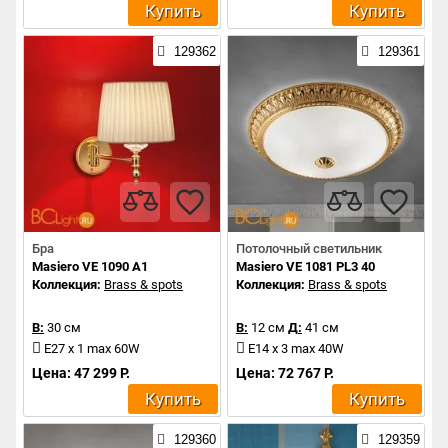
Купить
Купить
129362
129361
Бра
Потолочный светильник
Masiero VE 1090 A1
Masiero VE 1081 PL3 40
Коллекция:
Brass & spots
Коллекция:
Brass & spots
В:
30 см
В:
12 см
Д:
41 см
E27 x 1 max 60W
E14 x 3 max 40W
Цена: 47 299 Р.
Цена: 72 767 Р.
Купить
Купить
129360
129359