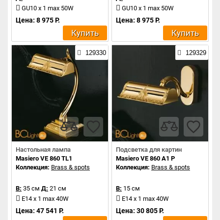
GU10 x 1 max 50W
GU10 x 1 max 50W
Цена: 8 975 Р.
Цена: 8 975 Р.
Купить
Купить
129330
129329
Настольная лампа
Подсветка для картин
Masiero VE 860 TL1
Masiero VE 860 A1 P
Коллекция:
Brass & spots
Коллекция:
Brass & spots
В:
35 см
Д:
21 см
В:
15 см
E14 x 1 max 40W
E14 x 1 max 40W
Цена: 47 541 Р.
Цена: 30 805 Р.