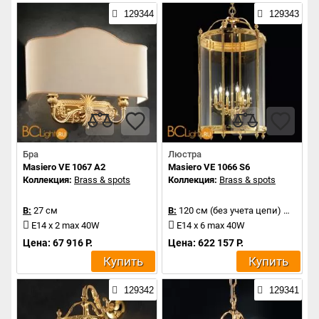
129344
129343
Бра
Люстра
Masiero VE 1067 A2
Masiero VE 1066 S6
Коллекция:
Brass & spots
Коллекция:
Brass & spots
В:
27 см
В:
120 см (без учета цепи)
Д:
62 с
E14 x 2 max 40W
E14 x 6 max 40W
Цена: 67 916 Р.
Цена: 622 157 Р.
Купить
Купить
129342
129341