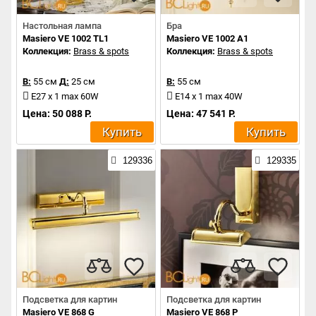
Настольная лампа
Бра
Masiero VE 1002 TL1
Masiero VE 1002 A1
Коллекция:
Brass & spots
Коллекция:
Brass & spots
В:
55 см
Д:
25 см
В:
55 см
E27 x 1 max 60W
E14 x 1 max 40W
Цена: 50 088 Р.
Цена: 47 541 Р.
Купить
Купить
129336
129335
Подсветка для картин
Подсветка для картин
Masiero VE 868 G
Masiero VE 868 P