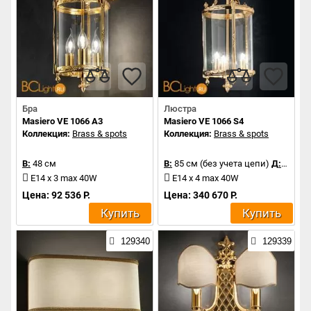
Бра
Люстра
Masiero VE 1066 A3
Masiero VE 1066 S4
Коллекция:
Brass & spots
Коллекция:
Brass & spots
В:
48 см
В:
85 см (без учета цепи)
Д:
44 см
E14 x 3 max 40W
E14 x 4 max 40W
Цена: 92 536 Р.
Цена: 340 670 Р.
Купить
Купить
129340
129339