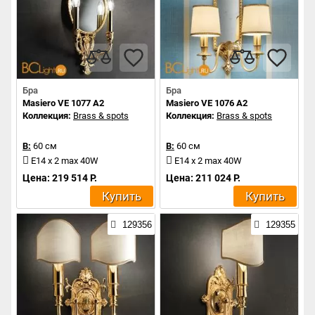
Бра
Бра
Masiero VE 1077 A2
Masiero VE 1076 A2
Коллекция:
Brass & spots
Коллекция:
Brass & spots
В:
60 см
В:
60 см
E14 x 2 max 40W
E14 x 2 max 40W
Цена: 219 514 Р.
Цена: 211 024 Р.
Купить
Купить
129356
129355