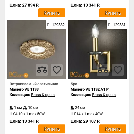
Цена: 27 894 Р.
Цена: 13 341 Р.
Купить
Купить
129382
129381
Встраиваемый светильник
Бра
Masiero VE 1193
Masiero VE 1192 A1 P
Коллекция:
Brass & spots
Коллекция:
Brass & spots
В:
1 см
Д:
10 см
В:
24 см
GU10 x 1 max 50W
E14 x 1 max 40W
Цена: 13 341 Р.
Цена: 29 107 Р.
Купить
Купить