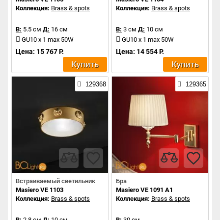
Коллекция:
Brass & spots
Коллекция:
Brass & spots
В:
5.5 см
Д:
16 см
В:
3 см
Д:
10 см
GU10 x 1 max 50W
GU10 x 1 max 50W
Цена: 15 767 Р.
Цена: 14 554 Р.
Купить
Купить
129368
129365
Встраиваемый светильник
Бра
Masiero VE 1103
Masiero VE 1091 A1
Коллекция:
Brass & spots
Коллекция:
Brass & spots
В:
2.8 см
Д:
10 см
В:
30 см