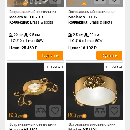
Встраиваемый светильник
Встраиваемый светильник
Masiero VE 1107 TR
Masiero VE 1106
Коллекция:
Brass & spots
Коллекция:
Brass & spots
В:
20 см
Д:
9.5 см
В:
2.5 см
Д:
22 см
GU10 x 1 max 50W
GU10 x 1 max 50W
Цена: 25 469 Р.
Цена: 18 192 Р.
Купить
Купить
129370
129369
Встраиваемый светильник
Встраиваемый светильник
Masiero VE 1105
Masiero VE 1104