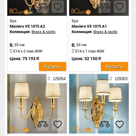
Бра
Бра
Masiero VE 1075 A2
Masiero VE 1075 A1
Коллекция:
Brass & spots
Коллекция:
Brass & spots
В:
33 см
В:
33 см
E14 x 2 max 40W
E14 x 1 max 40W
Цена: 75 193 Р.
Цена: 52 150 Р.
Купить
Купить
129354
129353