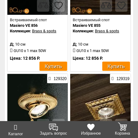
Встраиваемый спот
Встраиваемый спот
Masiero VE 856
Masiero VE 855
Коллекция:
Brass & spots
Коллекция:
Brass & spots
Д:
10 см
Д:
10 см
GU10 x 1 max 50W
GU10 x 1 max 50W
Цена: 12 856 Р.
Цена: 12 856 Р.
Купить
Купить
129320
129319
Задать вопрос
Избранное
Корзина
Каталог