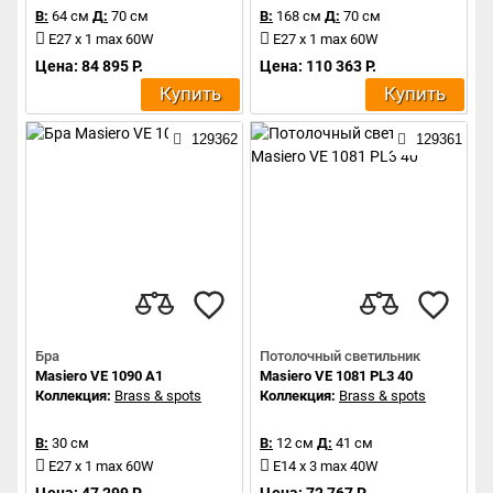
В:
64 см
Д:
70 см
В:
168 см
Д:
70 см
E27 x 1 max 60W
E27 x 1 max 60W
Цена: 84 895 Р.
Цена: 110 363 Р.
Купить
Купить
129362
129361
Бра
Потолочный светильник
Masiero VE 1090 A1
Masiero VE 1081 PL3 40
Коллекция:
Brass & spots
Коллекция:
Brass & spots
В:
30 см
В:
12 см
Д:
41 см
E27 x 1 max 60W
E14 x 3 max 40W
Цена: 47 299 Р.
Цена: 72 767 Р.