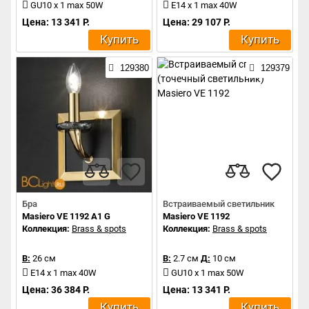
GU10 x 1 max 50W
E14 x 1 max 40W
Цена: 13 341 Р.
Цена: 29 107 Р.
Купить
Купить
129380
129379
Бра
Встраиваемый светильник
Masiero VE 1192 A1 G
Masiero VE 1192
Коллекция:
Brass & spots
Коллекция:
Brass & spots
В:
26 см
В:
2.7 см
Д:
10 см
E14 x 1 max 40W
GU10 x 1 max 50W
Цена: 36 384 Р.
Цена: 13 341 Р.
Купить
Купить