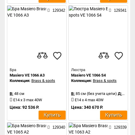
129342
129341
Бра
Люстра
Masiero VE 1066 A3
Masiero VE 1066 S4
Коллекция:
Brass & spots
Коллекция:
Brass & spots
В:
48 см
В:
85 см (без учета цепи)
Д:
44 см
E14 x 3 max 40W
E14 x 4 max 40W
Цена: 92 536 Р.
Цена: 340 670 Р.
Купить
Купить
129340
129339