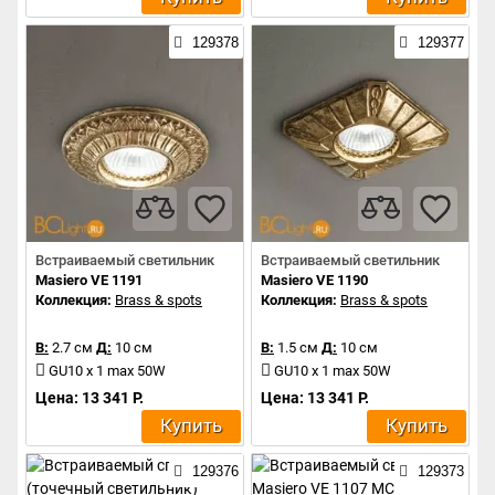
129378
129377
Встраиваемый светильник
Встраиваемый светильник
Masiero VE 1191
Masiero VE 1190
Коллекция:
Brass & spots
Коллекция:
Brass & spots
В:
2.7 см
Д:
10 см
В:
1.5 см
Д:
10 см
GU10 x 1 max 50W
GU10 x 1 max 50W
Цена: 13 341 Р.
Цена: 13 341 Р.
Купить
Купить
129376
129373