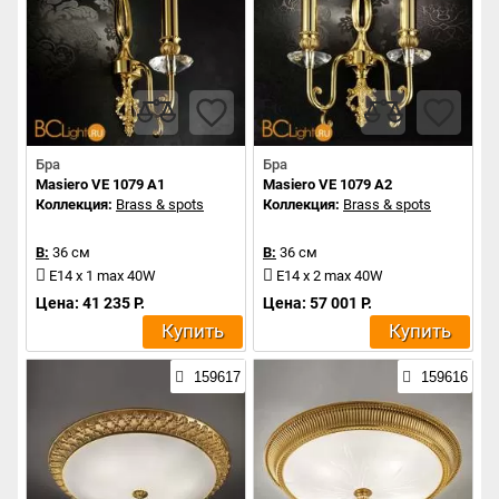
Бра
Бра
Masiero VE 1079 A1
Masiero VE 1079 A2
Коллекция:
Brass & spots
Коллекция:
Brass & spots
В:
36 см
В:
36 см
E14 x 1 max 40W
E14 x 2 max 40W
Цена: 41 235 Р.
Цена: 57 001 Р.
Купить
Купить
159617
159616