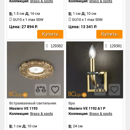
Коллекция:
Brass & spots
Коллекция:
Brass & spots
В:
1.5 см
Д:
16 см
В:
1 см
Д:
10 см
GU10 x 1 max 50W
GU10 x 1 max 50W
Цена: 27 894 Р.
Цена: 13 341 Р.
Купить
Купить
129382
129381
Встраиваемый светильник
Бра
Masiero VE 1193
Masiero VE 1192 A1 P
Коллекция:
Brass & spots
Коллекция:
Brass & spots
В:
1 см
Д:
10 см
В:
24 см