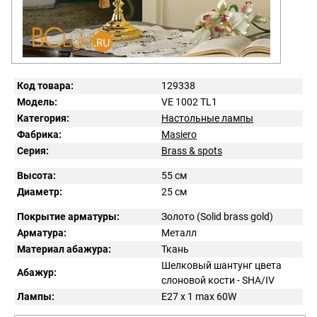
Код товара:
129338
Модель:
VE 1002 TL1
Категория:
Настольные лампы
Фабрика:
Masiero
Серия:
Brass & spots
Высота:
55 см
Диаметр:
25 см
Покрытие арматуры:
Золото (Solid brass gold)
Арматура:
Металл
Материал абажура:
Ткань
Шелковый шантунг цвета
Абажур:
слоновой кости - SHA/IV
Лампы:
E27 x 1 max 60W