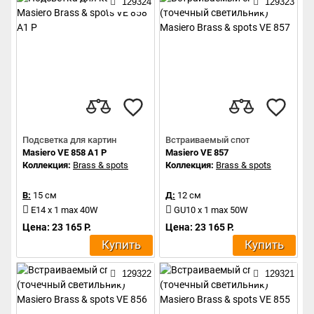
129324
129323
Подсветка для картин
Встраиваемый спот
Masiero VE 858 A1 P
Masiero VE 857
Коллекция:
Brass & spots
Коллекция:
Brass & spots
В:
15 см
Д:
12 см
E14 x 1 max 40W
GU10 x 1 max 50W
Цена: 23 165 Р.
Цена: 23 165 Р.
Купить
Купить
129322
129321