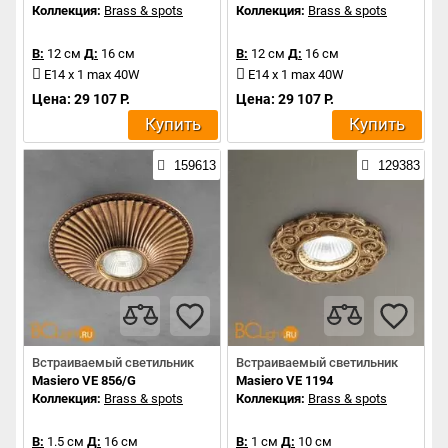
Коллекция:
Brass & spots
Коллекция:
Brass & spots
В:
12 см
Д:
16 см
В:
12 см
Д:
16 см
E14 x 1 max 40W
E14 x 1 max 40W
Цена: 29 107 Р.
Цена: 29 107 Р.
Купить
Купить
159613
129383
Встраиваемый светильник
Встраиваемый светильник
Masiero VE 856/G
Masiero VE 1194
Коллекция:
Brass & spots
Коллекция:
Brass & spots
В:
1.5 см
Д:
16 см
В:
1 см
Д:
10 см