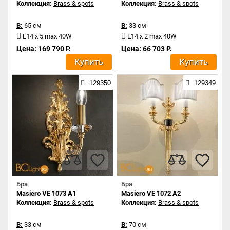
Коллекция:
Brass & spots
Коллекция:
Brass & spots
В:
65 см
В:
33 см
E14 x 5 max 40W
E14 x 2 max 40W
Цена: 169 790 Р.
Цена: 66 703 Р.
Купить
Купить
129350
129349
Бра
Бра
Masiero VE 1073 A1
Masiero VE 1072 A2
Коллекция:
Brass & spots
Коллекция:
Brass & spots
В:
33 см
В:
70 см