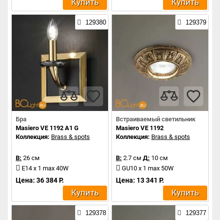
Купить
Купить
129380
129379
Бра
Встраиваемый светильник
Masiero VE 1192 A1 G
Masiero VE 1192
Коллекция:
Brass & spots
Коллекция:
Brass & spots
В:
26 см
В:
2.7 см
Д:
10 см
E14 x 1 max 40W
GU10 x 1 max 50W
Цена: 36 384 Р.
Цена: 13 341 Р.
Купить
Купить
129378
129377