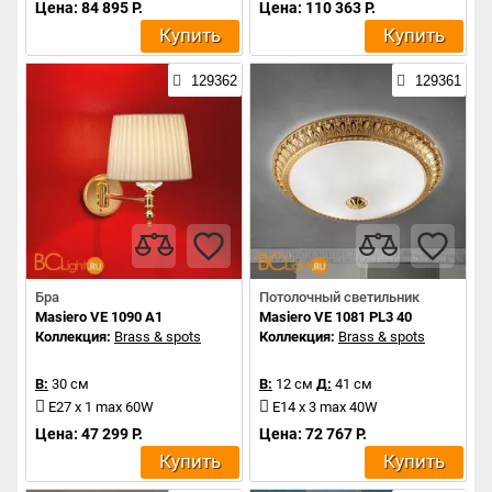
Цена: 84 895 Р.
Цена: 110 363 Р.
Купить
Купить
129362
129361
Бра
Потолочный светильник
Masiero VE 1090 A1
Masiero VE 1081 PL3 40
Коллекция:
Brass & spots
Коллекция:
Brass & spots
В:
30 см
В:
12 см
Д:
41 см
E27 x 1 max 60W
E14 x 3 max 40W
Цена: 47 299 Р.
Цена: 72 767 Р.
Купить
Купить