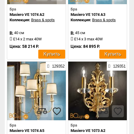
Бра
Бра
Masiero VE 1074 A2
Masiero VE 1074 A3
Коллекция:
Brass & spots
Коллекция:
Brass & spots
В:
40 см
В:
45 см
E14 x 2 max 40W
E14 x 3 max 40W
Цена: 58 214 Р.
Цена: 84 895 Р.
Купить
Купить
129352
129351
Бра
Бра
Masiero VE 1074 A5
Masiero VE 1073 A2