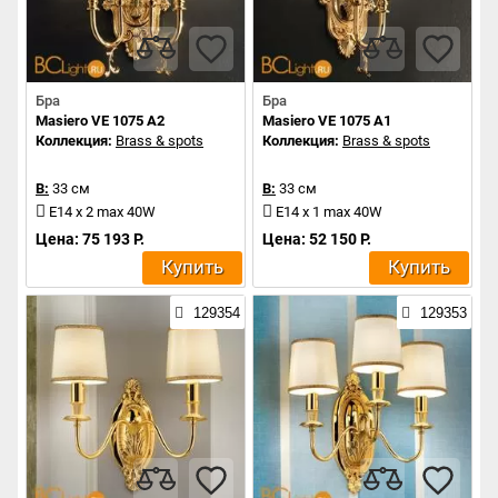
Бра
Бра
Masiero VE 1075 A2
Masiero VE 1075 A1
Коллекция:
Brass & spots
Коллекция:
Brass & spots
В:
33 см
В:
33 см
E14 x 2 max 40W
E14 x 1 max 40W
Цена: 75 193 Р.
Цена: 52 150 Р.
Купить
Купить
129354
129353