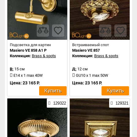
Подсветка для картин
Встраиваемый спот
Masiero VE 858 A1 P
Masiero VE 857
Коллекция:
Brass & spots
Коллекция:
Brass & spots
В:
15 см
Д:
12 см
E14 x 1 max 40W
GU10 x 1 max 50W
Цена: 23 165 Р.
Цена: 23 165 Р.
Купить
Купить
129322
129321