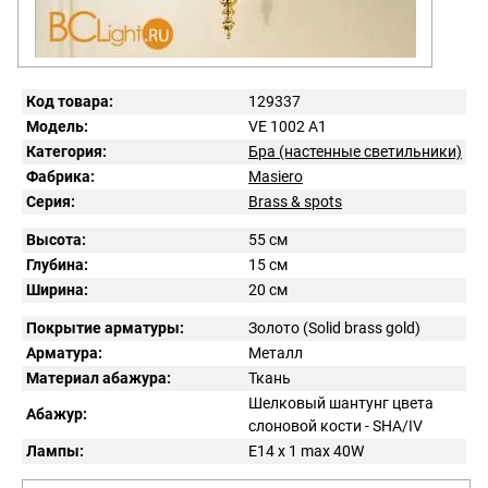
Код товара:
129337
Модель:
VE 1002 A1
Категория:
Бра (настенные светильники)
Фабрика:
Masiero
Серия:
Brass & spots
Высота:
55 см
Глубина:
15 см
Ширина:
20 см
Покрытие арматуры:
Золото (Solid brass gold)
Арматура:
Металл
Материал абажура:
Ткань
Шелковый шантунг цвета
Абажур:
слоновой кости - SHA/IV
Лампы:
E14 x 1 max 40W