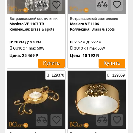
Встраиваемый светильник
Встраиваемый светильник
Masiero VE 1107 TR
Masiero VE 1106
Коллекция:
Brass & spots
Коллекция:
Brass & spots
В:
20 см
Д:
9.5 см
В:
2.5 см
Д:
22 см
GU10 x 1 max 50W
GU10 x 1 max 50W
Цена: 25 469 Р.
Цена: 18 192 Р.
Купить
Купить
129370
129369