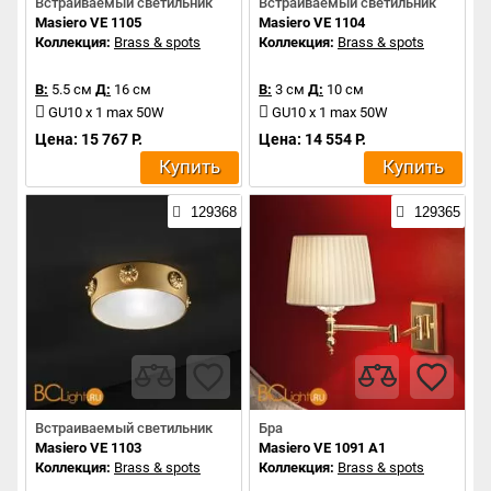
Встраиваемый светильник
Встраиваемый светильник
Masiero VE 1105
Masiero VE 1104
Коллекция:
Brass & spots
Коллекция:
Brass & spots
В:
5.5 см
Д:
16 см
В:
3 см
Д:
10 см
GU10 x 1 max 50W
GU10 x 1 max 50W
Цена: 15 767 Р.
Цена: 14 554 Р.
Купить
Купить
129368
129365
Встраиваемый светильник
Бра
Masiero VE 1103
Masiero VE 1091 A1
Коллекция:
Brass & spots
Коллекция:
Brass & spots