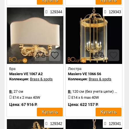
Купить
Купить
129344
129343
Бра
Люстра
Masiero VE 1067 A2
Masiero VE 1066 S6
Коллекция:
Brass & spots
Коллекция:
Brass & spots
В:
27 см
В:
120 см (без учета цепи)
Д:
62 с
E14 x 2 max 40W
E14 x 6 max 40W
Цена: 67 916 Р.
Цена: 622 157 Р.
Купить
Купить
129342
129341