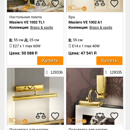
Настольная лампа
Бра
Masiero VE 1002 TL1
Masiero VE 1002 A1
Коллекция:
Brass & spots
Коллекция:
Brass & spots
В:
55 см
Д:
25 см
В:
55 см
E27 x 1 max 60W
E14 x 1 max 40W
Цена: 50 088 Р.
Цена: 47 541 Р.
Купить
Купить
129336
129335
Подсветка для картин
Подсветка для картин