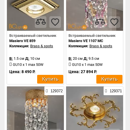
Встраиваемый светильник
Встраиваемый светильник
Masiero VE 859
Masiero VE 1107 MC
Коллекция:
Brass & spots
Коллекция:
Brass & spots
В:
1.5 см
Д:
10 см
В:
20 см
Д:
9.5 см
GU10 x 1 max 50W
GU10 x 1 max 50W
Цена: 8 490 Р.
Цена: 27 894 Р.
Купить
Купить
129372
129371