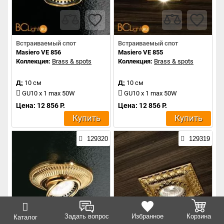
Встраиваемый спот
Встраиваемый спот
Masiero VE 856
Masiero VE 855
Коллекция:
Brass & spots
Коллекция:
Brass & spots
Д:
10 см
Д:
10 см
GU10 x 1 max 50W
GU10 x 1 max 50W
Цена: 12 856 Р.
Цена: 12 856 Р.
Купить
Купить
129320
129319
Задать вопрос
Избранное
Корзина
Каталог