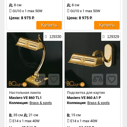
Д:
8 см
Д:
8 см
GU10 x 1 max 50W
GU10 x 1 max 50W
Цена: 8 975 Р.
Цена: 8 975 Р.
Купить
Купить
129330
129329
Настольная лампа
Подсветка для картин
Masiero VE 860 TL1
Masiero VE 860 A1 P
Коллекция:
Brass & spots
Коллекция:
Brass & spots
В:
35 см
Д:
21 см
В:
15 см
E14 x 1 max 40W
E14 x 1 max 40W