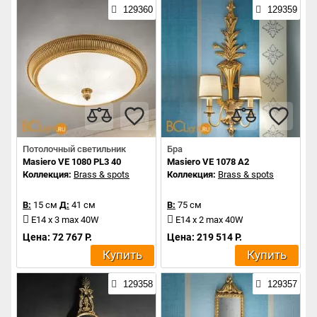
129360
129359
Потолочный светильник
Бра
Masiero VE 1080 PL3 40
Masiero VE 1078 A2
Коллекция:
Brass & spots
Коллекция:
Brass & spots
В:
15 см
Д:
41 см
В:
75 см
E14 x 3 max 40W
E14 x 2 max 40W
Цена: 72 767 Р.
Цена: 219 514 Р.
Купить
Купить
129358
129357