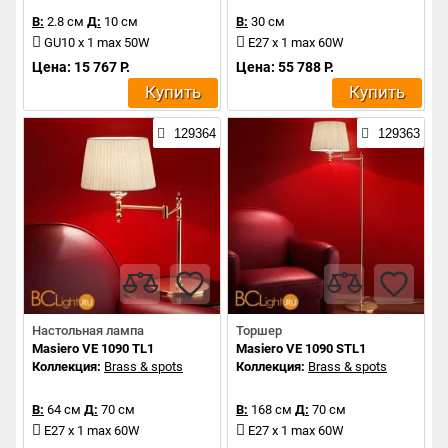
В:
2.8 см
Д:
10 см
В:
30 см
GU10 x 1 max 50W
E27 x 1 max 60W
Цена: 15 767 Р.
Цена: 55 788 Р.
Купить
Купить
129364
129363
Настольная лампа
Торшер
Masiero VE 1090 TL1
Masiero VE 1090 STL1
Коллекция:
Brass & spots
Коллекция:
Brass & spots
В:
64 см
Д:
70 см
В:
168 см
Д:
70 см
E27 x 1 max 60W
E27 x 1 max 60W