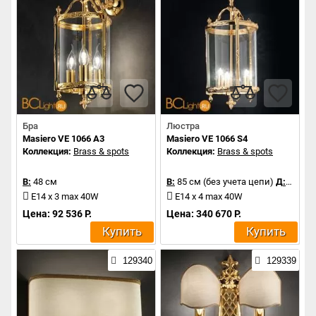
Бра
Люстра
Masiero VE 1066 A3
Masiero VE 1066 S4
Коллекция:
Brass & spots
Коллекция:
Brass & spots
В:
48 см
В:
85 см (без учета цепи)
Д:
44 см
E14 x 3 max 40W
E14 x 4 max 40W
Цена: 92 536 Р.
Цена: 340 670 Р.
Купить
Купить
129340
129339