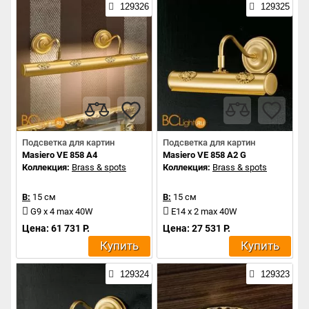
129326
129325
Подсветка для картин
Подсветка для картин
Masiero VE 858 A4
Masiero VE 858 A2 G
Коллекция:
Brass & spots
Коллекция:
Brass & spots
В:
15 см
В:
15 см
G9 x 4 max 40W
E14 x 2 max 40W
Цена: 61 731 Р.
Цена: 27 531 Р.
Купить
Купить
129324
129323