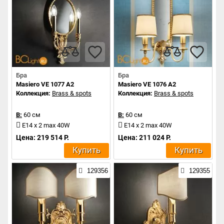
Бра
Бра
Masiero VE 1077 A2
Masiero VE 1076 A2
Коллекция:
Brass & spots
Коллекция:
Brass & spots
В:
60 см
В:
60 см
E14 x 2 max 40W
E14 x 2 max 40W
Цена: 219 514 Р.
Цена: 211 024 Р.
Купить
Купить
129356
129355