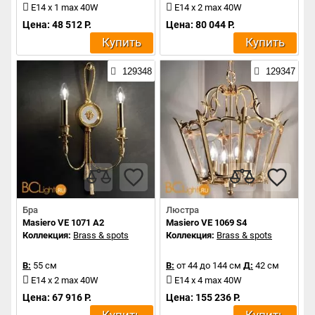
E14 x 1 max 40W
E14 x 2 max 40W
Цена: 48 512 Р.
Цена: 80 044 Р.
Купить
Купить
129348
129347
Бра
Люстра
Masiero VE 1071 A2
Masiero VE 1069 S4
Коллекция:
Brass & spots
Коллекция:
Brass & spots
В:
55 см
В:
от 44 до 144 см
Д:
42 см
E14 x 2 max 40W
E14 x 4 max 40W
Цена: 67 916 Р.
Цена: 155 236 Р.