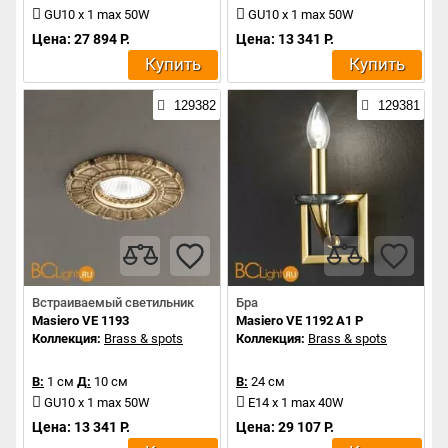
GU10 x 1 max 50W
GU10 x 1 max 50W
Цена: 27 894 Р.
Цена: 13 341 Р.
Купить
Купить
129382
129381
Встраиваемый светильник
Бра
Masiero VE 1193
Masiero VE 1192 A1 P
Коллекция:
Brass & spots
Коллекция:
Brass & spots
В:
1 см
Д:
10 см
В:
24 см
GU10 x 1 max 50W
E14 x 1 max 40W
Цена: 13 341 Р.
Цена: 29 107 Р.