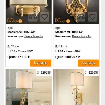
Бра
Бра
Masiero VE 1065 A2
Masiero VE 1063 A2
Коллекция:
Brass & spots
Коллекция:
Brass & spots
В:
28 см
В:
41 см
E14 x 2 max 40W
E14 x 2 max 40W
Цена: 77 133 Р.
Цена: 100 297 Р.
Купить
Купить
129338
129337