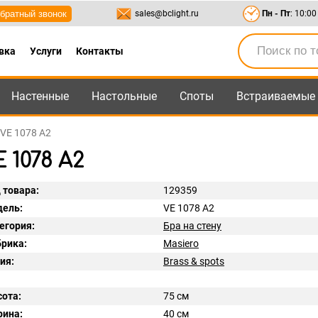
братный звонок
sales@bclight.ru
Пн - Пт
: 10:00
вка
Услуги
Контакты
Настенные
Настольные
Споты
Встраиваемые
-95
,
8-800-550-95-45
sales@bclight.ru
 VE 1078 A2
 1078 A2
 товара:
129359
ель:
VE 1078 A2
егория:
Бра на стену
рика:
Masiero
ия:
Brass & spots
ота:
75 см
ина:
40 см