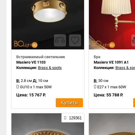
Встраиваемый светильник
Бра
Masiero VE 1103
Masiero VE 1091 A1
Коллекция:
Brass & spots
Коллекция:
Brass & sp
В:
2.8 см
Д:
10 см
В:
30 см
GU10 x 1 max 50W
E27 x 1 max 60W
Цена: 15 767 Р.
Цена: 55 788 Р.
Купить
129361