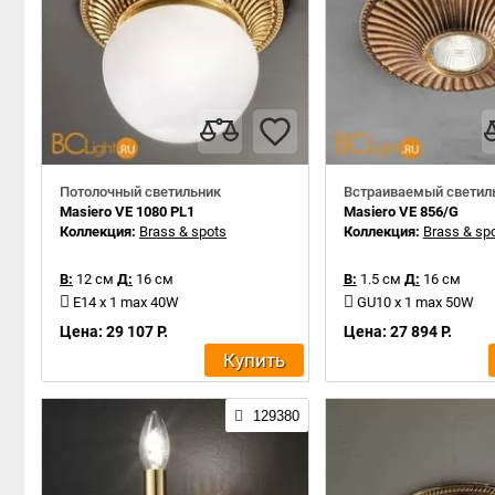
Потолочный светильник
Встраиваемый светил
Masiero VE 1080 PL1
Masiero VE 856/G
Коллекция:
Brass & spots
Коллекция:
Brass & sp
В:
12 см
Д:
16 см
В:
1.5 см
Д:
16 см
E14 x 1 max 40W
GU10 x 1 max 50W
Цена: 29 107 Р.
Цена: 27 894 Р.
Купить
129380