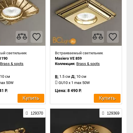
ый светильник
Встраиваемый светильник
1190
Masiero VE 859
:
Brass & spots
Коллекция:
Brass & spots
10 см
В:
1.5 см
Д:
10 см
 max 50W
GU10 x 1 max 50W
41 Р.
Цена: 8 490 Р.
Купить
Купить
129370
129369