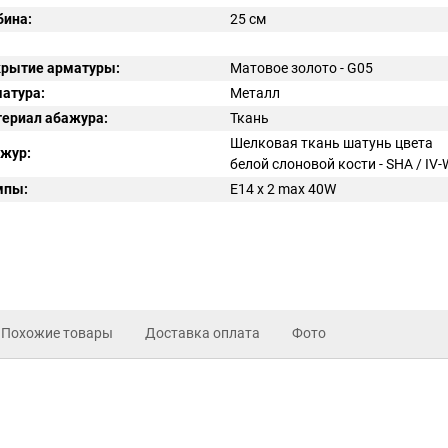
бина:
25 см
рытие арматуры:
Матовое золото - G05
атура:
Металл
ериал абажура:
Ткань
Шелковая ткань шатунь цвета
жур:
белой слоновой кости - SHA / IV
мпы:
E14 x 2 max 40W
Похожие товары
Доставка оплата
Фото