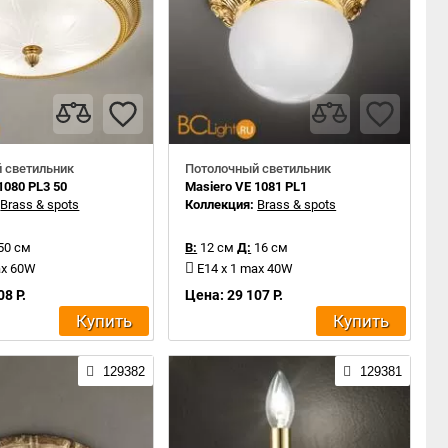
 светильник
Потолочный светильник
1080 PL3 50
Masiero VE 1081 PL1
:
Brass & spots
Коллекция:
Brass & spots
50 см
В:
12 см
Д:
16 см
ax 60W
E14 x 1 max 40W
08 Р.
Цена: 29 107 Р.
Купить
Купить
129382
129381