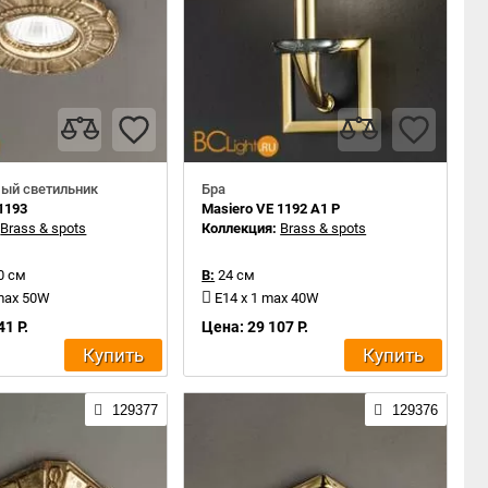
ый светильник
Бра
1193
Masiero VE 1192 A1 P
:
Brass & spots
Коллекция:
Brass & spots
0 см
В:
24 см
 max 50W
E14 x 1 max 40W
41 Р.
Цена: 29 107 Р.
Купить
Купить
129377
129376