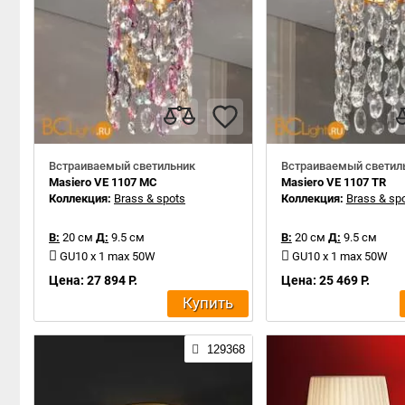
Встраиваемый светильник
Встраиваемый светил
Masiero VE 1107 MC
Masiero VE 1107 TR
Коллекция:
Brass & spots
Коллекция:
Brass & sp
В:
20 см
Д:
9.5 см
В:
20 см
Д:
9.5 см
GU10 x 1 max 50W
GU10 x 1 max 50W
Цена: 27 894 Р.
Цена: 25 469 Р.
Купить
129368