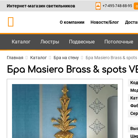
Интернет-магазин светильников
+7-495-748-88-95
о
О компании
Новости/Блог
Доста
Каталог
Люстры
Подвесные
Потолочные
Каталог
+7-495-748-88
Главная
Каталог
Бра на стену
Бра Masiero Brass & spots
Бра Masiero Brass & spots VE
Код
Мод
Кат
Фаб
Сер
Выс
Шир