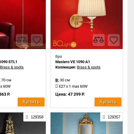
Бра
1090 STL1
Masiero VE 1090 A1
:
Brass & spots
Коллекция:
Brass & spots
:
70 см
В:
30 см
ax 60W
E27 x 1 max 60W
363 Р.
Цена: 47 299 Р.
Купить
Купить
129358
129357