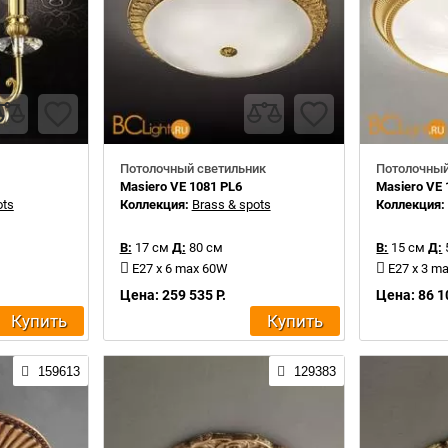
Потолочный светильник
Потолочный
Masiero VE 1081 PL6
Masiero VE 
ots
Коллекция:
Brass & spots
Коллекция
В:
17 см
Д:
80 см
В:
15 см
Д:
E27 x 6 max 60W
E27 x 3 m
Цена: 259 535 Р.
Цена: 86 1
Купить
Купить
159613
129383