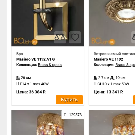
Бра
Встраиваемый светил
Masiero VE 1192 A1 G
Masiero VE 1192
Коллекция:
Brass & spots
Коллекция:
Brass & sp
В:
26 см
В:
2.7 см
Д:
10 см
E14 x 1 max 40W
GU10 x 1 max 50W
Цена: 36 384 Р.
Цена: 13 341 Р.
Купить
129373