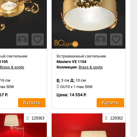
ый светильник
Встраиваемый светильник
1105
Masiero VE 1104
:
Brass & spots
Коллекция:
Brass & spots
16 см
В:
3 см
Д:
10 см
 max 50W
GU10 x 1 max 50W
67 Р.
Цена: 14 554 Р.
Купить
Купить
129363
129362