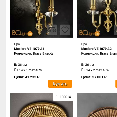
Бра
Бра
Masiero VE 1079 A1
Masiero VE 1079 A2
Коллекция:
Brass & spots
Коллекция:
Brass & sp
В:
36 см
В:
36 см
E14 x 1 max 40W
E14 x 2 max 40W
Цена: 41 235 Р.
Цена: 57 001 Р.
Купить
159614