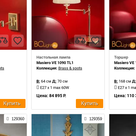
Настольная лампа
Торшер
Masiero VE 1090 TL1
Masiero VE 
ots
Коллекция:
Brass & spots
Коллекция
В:
64 см
Д:
70 см
В:
168 см
Д
E27 x 1 max 60W
E27 x 1 m
Цена: 84 895 Р.
Цена: 110 
Купить
Купить
129360
129359