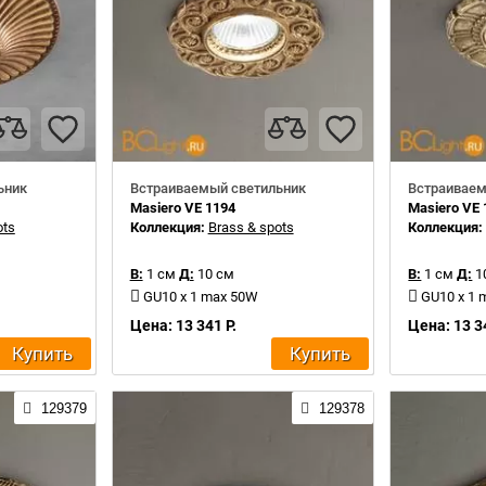
ьник
Встраиваемый светильник
Встраиваем
Masiero VE 1194
Masiero VE 
ots
Коллекция:
Brass & spots
Коллекция
В:
1 см
Д:
10 см
В:
1 см
Д:
1
GU10 x 1 max 50W
GU10 x 1
Цена: 13 341 Р.
Цена: 13 3
Купить
Купить
129379
129378