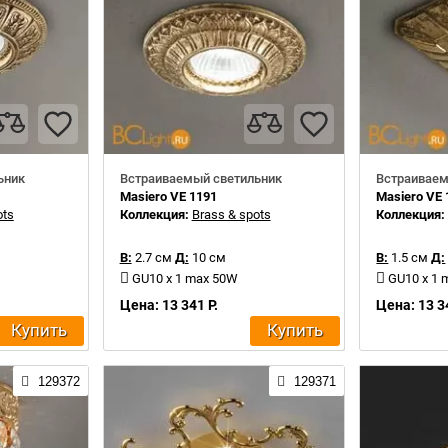
ьник
Встраиваемый светильник
Встраиваем
Masiero VE 1191
Masiero VE 
ots
Коллекция:
Brass & spots
Коллекция
В:
2.7 см
Д:
10 см
В:
1.5 см
Д:
GU10 x 1 max 50W
GU10 x 1
Цена: 13 341 Р.
Цена: 13 3
Купить
Купить
129372
129371