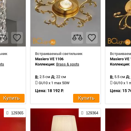
ьник
Встраиваемый светильник
Встраиваем
Masiero VE 1106
Masiero VE 
ots
Коллекция:
Brass & spots
Коллекция
В:
2.5 см
Д:
22 см
В:
5.5 см
Д:
GU10 x 1 max 50W
GU10 x 1
Цена: 18 192 Р.
Цена: 15 7
Купить
Купить
129365
129364