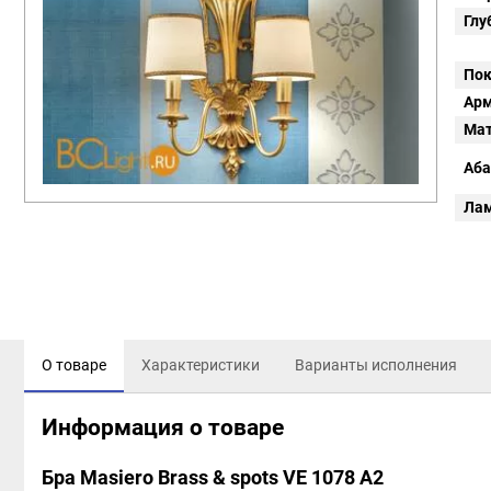
Глу
Пок
Арм
Мат
Аба
Ла
О товаре
Характеристики
Варианты исполнения
Информация о товаре
Бра Masiero Brass & spots VE 1078 A2