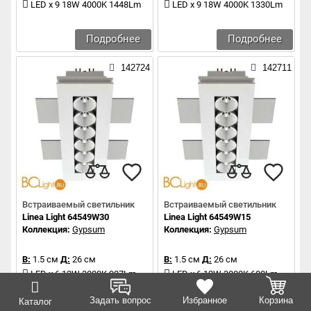
LED x 9 18W 4000K 1448Lm
LED x 9 18W 4000K 1330Lm
Подробнее
Подробнее
142724
142711
Встраиваемый светильник
Встраиваемый светильник
Linea Light 64549W30
Linea Light 64549W15
Коллекция:
Gypsum
Коллекция:
Gypsum
В:
1.5 см
Д:
26 см
В:
1.5 см
Д:
26 см
LED x 6 12W 3000K 907Lm
LED x 6 12W 3000K 600Lm
Задать вопрос
Избранное
Корзина
Каталог
Подробнее
Подробнее