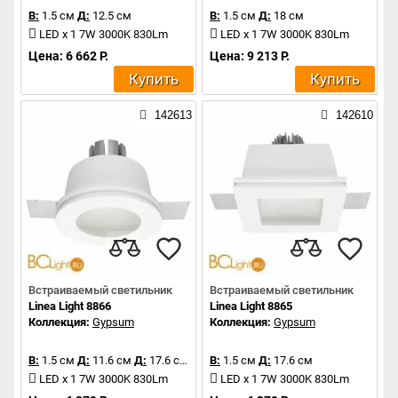
В:
1.5 см
Д:
12.5 см
В:
1.5 см
Д:
18 см
LED x 1 7W 3000K 830Lm
LED x 1 7W 3000K 830Lm
Цена: 6 662 Р.
Цена: 9 213 Р.
Купить
Купить
142613
142610
Встраиваемый светильник
Встраиваемый светильник
Linea Light 8866
Linea Light 8865
Коллекция:
Gypsum
Коллекция:
Gypsum
В:
1.5 см
Д:
11.6 см
Д:
17.6 см
В:
1.5 см
Д:
17.6 см
LED x 1 7W 3000K 830Lm
LED x 1 7W 3000K 830Lm