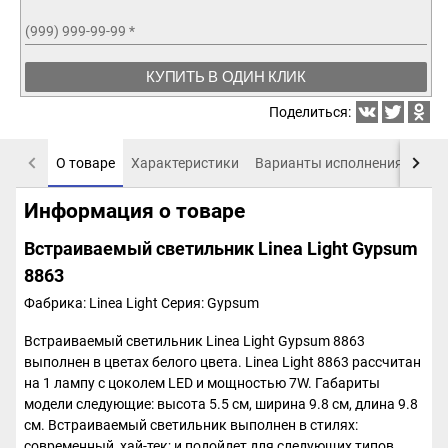
(999) 999-99-99
*
КУПИТЬ В ОДИН КЛИК
Поделиться:
О товаре
Характеристики
Варианты исполнения
Пох
Информация о товаре
Встраиваемый светильник Linea Light Gypsum
8863
Фабрика: Linea Light
Серия: Gypsum
Встраиваемый светильник Linea Light Gypsum 8863
выполнен в цветах белого цвета. Linea Light 8863 рассчитан
на 1 лампу с цоколем LED и мощностью 7W. Габариты
модели следующие: высота 5.5 см, ширина 9.8 см, длина 9.8
см. Встраиваемый светильник выполнен в стилях:
современный, хай-тек; и подойдет для следующих типов