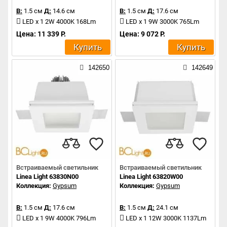
В:
1.5 см
Д:
14.6 см
В:
1.5 см
Д:
17.6 см
LED x 1 2W 4000K 168Lm
LED x 1 9W 3000K 765Lm
Цена: 11 339 Р.
Цена: 9 072 Р.
Купить
Купить
142650
142649
Встраиваемый светильник
Встраиваемый светильник
Linea Light 63830N00
Linea Light 63820W00
Коллекция:
Gypsum
Коллекция:
Gypsum
В:
1.5 см
Д:
17.6 см
В:
1.5 см
Д:
24.1 см
LED x 1 9W 4000K 796Lm
LED x 1 12W 3000K 1137Lm