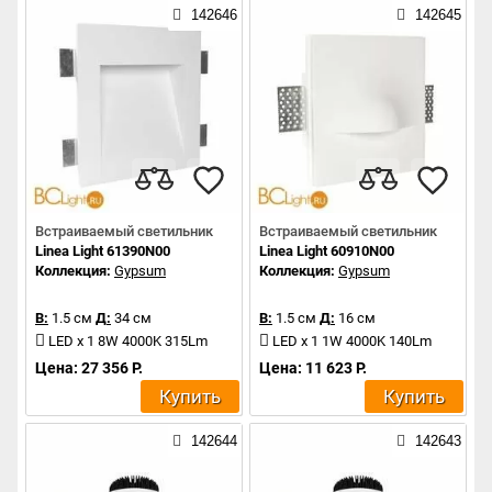
142646
142645
Встраиваемый светильник
Встраиваемый светильник
Linea Light 61390N00
Linea Light 60910N00
Коллекция:
Gypsum
Коллекция:
Gypsum
В:
1.5 см
Д:
34 см
В:
1.5 см
Д:
16 см
LED x 1 8W 4000K 315Lm
LED x 1 1W 4000K 140Lm
Цена: 27 356 Р.
Цена: 11 623 Р.
Купить
Купить
142644
142643