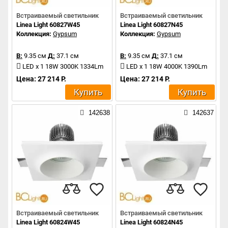
Встраиваемый светильник
Встраиваемый светильник
Linea Light 60827W45
Linea Light 60827N45
Коллекция:
Gypsum
Коллекция:
Gypsum
В:
9.35 см
Д:
37.1 см
В:
9.35 см
Д:
37.1 см
LED x 1 18W 3000K 1334Lm
LED x 1 18W 4000K 1390Lm
Цена: 27 214 Р.
Цена: 27 214 Р.
Купить
Купить
142638
142637
Встраиваемый светильник
Встраиваемый светильник
Linea Light 60824W45
Linea Light 60824N45