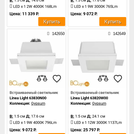
В:
1.5 см
Д:
14.6 см
В:
1.5 см
Д:
17.6 см
LED x 1 2W 4000K 168Lm
LED x 1 9W 3000K 765Lm
Цена: 11 339 Р.
Цена: 9 072 Р.
Купить
Купить
142650
142649
Встраиваемый светильник
Встраиваемый светильник
Linea Light 63830N00
Linea Light 63820W00
Коллекция:
Gypsum
Коллекция:
Gypsum
В:
1.5 см
Д:
17.6 см
В:
1.5 см
Д:
24.1 см
LED x 1 9W 4000K 796Lm
LED x 1 12W 3000K 1137Lm
Цена: 9 072 Р.
Цена: 25 797 Р.