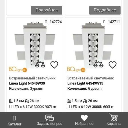
Подробнее
Подробнее
142724
142711
Встраиваемый светильник
Встраиваемый светильник
Linea Light 64549W30
Linea Light 64549W15
Коллекция:
Gypsum
Коллекция:
Gypsum
В:
1.5 см
Д:
26 см
В:
1.5 см
Д:
26 см
LED x 6 12W 3000K 907Lm
LED x 6 12W 3000K 600Lm
Подробнее
Подробнее
Задать вопрос
Избранное
Корзина
Каталог