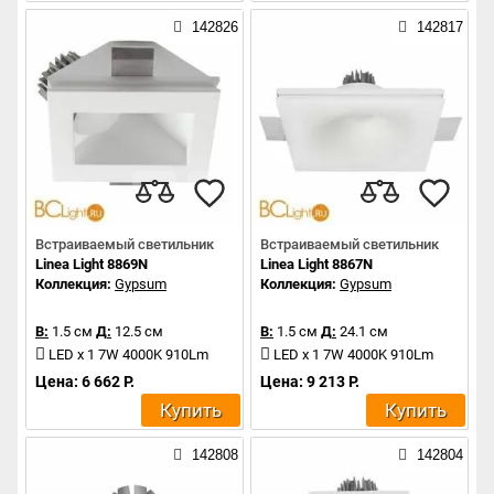
142826
142817
Встраиваемый светильник
Встраиваемый светильник
Linea Light 8869N
Linea Light 8867N
Коллекция:
Gypsum
Коллекция:
Gypsum
В:
1.5 см
Д:
12.5 см
В:
1.5 см
Д:
24.1 см
LED x 1 7W 4000K 910Lm
LED x 1 7W 4000K 910Lm
Цена: 6 662 Р.
Цена: 9 213 Р.
Купить
Купить
142808
142804