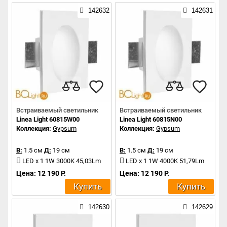
142632
142631
Встраиваемый светильник
Встраиваемый светильник
Linea Light 60815W00
Linea Light 60815N00
Коллекция:
Gypsum
Коллекция:
Gypsum
В:
1.5 см
Д:
19 см
В:
1.5 см
Д:
19 см
LED x 1 1W 3000K 45,03Lm
LED x 1 1W 4000K 51,79Lm
Цена: 12 190 Р.
Цена: 12 190 Р.
Купить
Купить
142630
142629