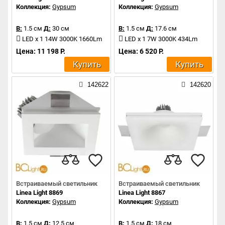
Коллекция:
Gypsum
Коллекция:
Gypsum
В:
1.5 см
Д:
30 см
В:
1.5 см
Д:
17.6 см
LED x 1 14W 3000K 1660Lm
LED x 1 7W 3000K 434Lm
Цена: 11 198 Р.
Цена: 6 520 Р.
Купить
Купить
142622
142620
Встраиваемый светильник
Встраиваемый светильник
Linea Light 8869
Linea Light 8867
Коллекция:
Gypsum
Коллекция:
Gypsum
В:
1.5 см
Д:
12.5 см
В:
1.5 см
Д:
18 см