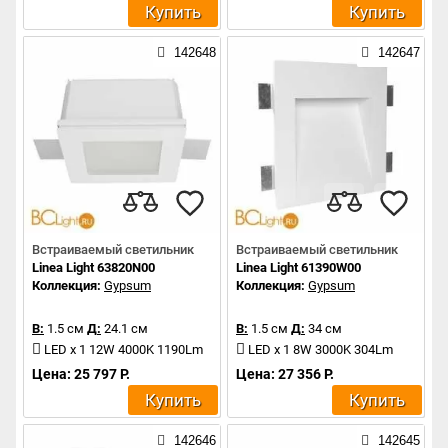
Купить
Купить
142648
142647
Встраиваемый светильник
Встраиваемый светильник
Linea Light 63820N00
Linea Light 61390W00
Коллекция:
Gypsum
Коллекция:
Gypsum
В:
1.5 см
Д:
24.1 см
В:
1.5 см
Д:
34 см
LED x 1 12W 4000K 1190Lm
LED x 1 8W 3000K 304Lm
Цена: 25 797 Р.
Цена: 27 356 Р.
Купить
Купить
142646
142645