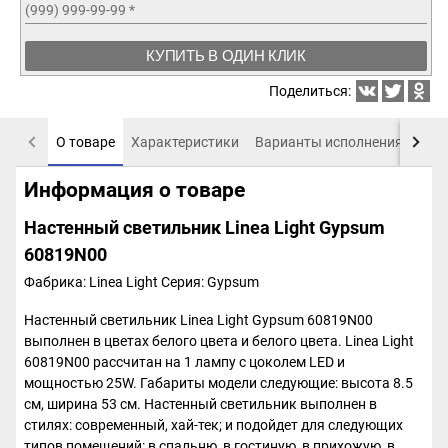
(999) 999-99-99
*
КУПИТЬ В ОДИН КЛИК
Поделиться:
О товаре
Характеристики
Варианты исполнения
Пох
Информация о товаре
Настенный светильник Linea Light Gypsum
60819N00
Фабрика: Linea Light
Серия: Gypsum
Настенный светильник Linea Light Gypsum 60819N00
выполнен в цветах белого цвета и белого цвета. Linea Light
60819N00 рассчитан на 1 лампу с цоколем LED и
мощностью 25W. Габариты модели следующие: высота 8.5
см, ширина 53 см. Настенный светильник выполнен в
стилях: современный, хай-тек; и подойдет для следующих
типов помещений: в спальню, в гостиную, в прихожую, в