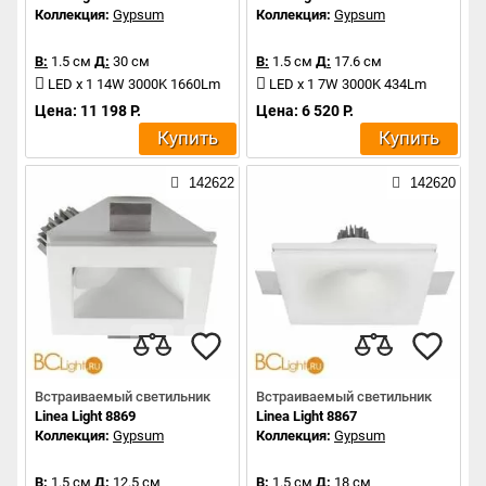
Коллекция:
Gypsum
Коллекция:
Gypsum
В:
1.5 см
Д:
30 см
В:
1.5 см
Д:
17.6 см
LED x 1 14W 3000K 1660Lm
LED x 1 7W 3000K 434Lm
Цена: 11 198 Р.
Цена: 6 520 Р.
Купить
Купить
142622
142620
Встраиваемый светильник
Встраиваемый светильник
Linea Light 8869
Linea Light 8867
Коллекция:
Gypsum
Коллекция:
Gypsum
В:
1.5 см
Д:
12.5 см
В:
1.5 см
Д:
18 см