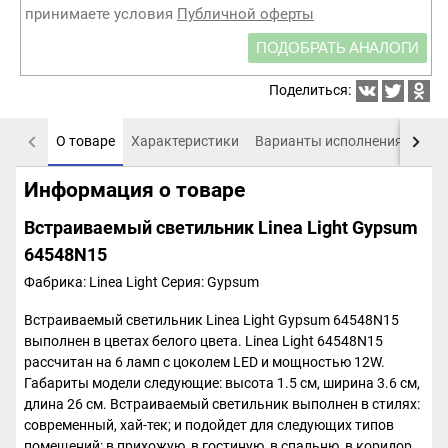
принимаете условия
Публичной оферты
ПОДОБРАТЬ АНАЛОГИ
Поделиться:
О товаре
Характеристики
Варианты исполнения
Пох
Информация о товаре
Встраиваемый светильник Linea Light Gypsum
64548N15
Фабрика: Linea Light
Серия: Gypsum
Встраиваемый светильник Linea Light Gypsum 64548N15
выполнен в цветах белого цвета. Linea Light 64548N15
рассчитан на 6 ламп с цоколем LED и мощностью 12W.
Габариты модели следующие: высота 1.5 см, ширина 3.6 см,
длина 26 см. Встраиваемый светильник выполнен в стилях:
современный, хай-тек; и подойдет для следующих типов
помещений: в прихожую, в гостиную, в спальню, в коридор,