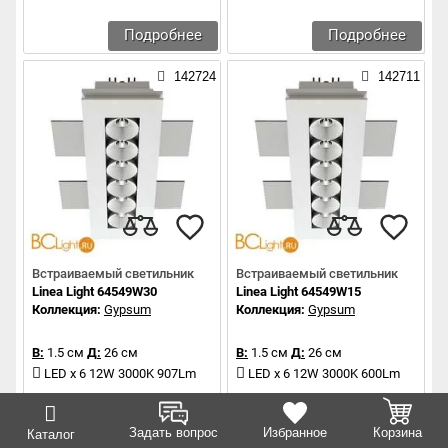
Подробнее
Подробнее
142724
142711
Встраиваемый светильник
Встраиваемый светильник
Linea Light 64549W30
Linea Light 64549W15
Коллекция:
Gypsum
Коллекция:
Gypsum
В:
1.5 см
Д:
26 см
В:
1.5 см
Д:
26 см
LED x 6 12W 3000K 907Lm
LED x 6 12W 3000K 600Lm
Подробнее
Подробнее
Задать вопрос
Избранное
Корзина
Каталог