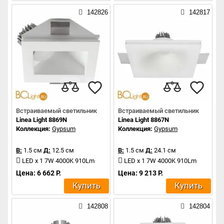
142826
142817
Встраиваемый светильник
Встраиваемый светильник
Linea Light 8869N
Linea Light 8867N
Коллекция:
Gypsum
Коллекция:
Gypsum
В:
1.5 см
Д:
12.5 см
В:
1.5 см
Д:
24.1 см
LED x 1 7W 4000K 910Lm
LED x 1 7W 4000K 910Lm
Цена: 6 662 Р.
Цена: 9 213 Р.
Купить
Купить
142808
142804