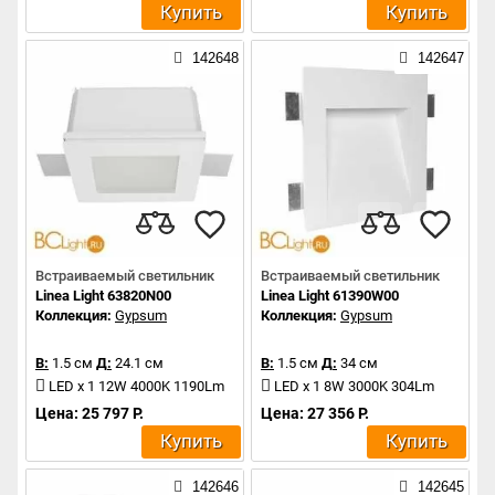
Купить
Купить
142648
142647
Встраиваемый светильник
Встраиваемый светильник
Linea Light 63820N00
Linea Light 61390W00
Коллекция:
Gypsum
Коллекция:
Gypsum
В:
1.5 см
Д:
24.1 см
В:
1.5 см
Д:
34 см
LED x 1 12W 4000K 1190Lm
LED x 1 8W 3000K 304Lm
Цена: 25 797 Р.
Цена: 27 356 Р.
Купить
Купить
142646
142645