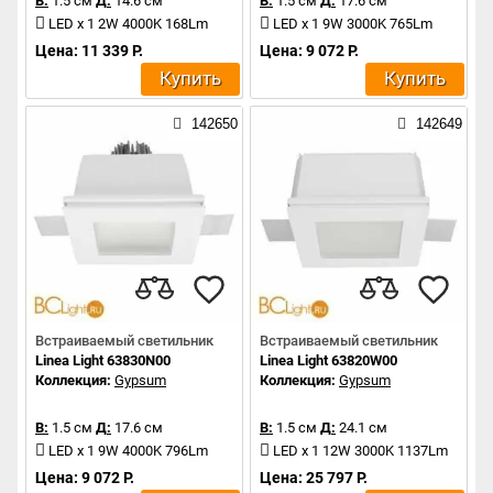
В:
1.5 см
Д:
14.6 см
В:
1.5 см
Д:
17.6 см
LED x 1 2W 4000K 168Lm
LED x 1 9W 3000K 765Lm
Цена: 11 339 Р.
Цена: 9 072 Р.
Купить
Купить
142650
142649
Встраиваемый светильник
Встраиваемый светильник
Linea Light 63830N00
Linea Light 63820W00
Коллекция:
Gypsum
Коллекция:
Gypsum
В:
1.5 см
Д:
17.6 см
В:
1.5 см
Д:
24.1 см
LED x 1 9W 4000K 796Lm
LED x 1 12W 3000K 1137Lm
Цена: 9 072 Р.
Цена: 25 797 Р.