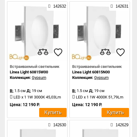
142632
142631
Встраиваемый светильник
Встраиваемый светильник
Linea Light 60815W00
Linea Light 60815N00
Коллекция:
Gypsum
Коллекция:
Gypsum
В:
1.5 см
Д:
19 см
В:
1.5 см
Д:
19 см
LED x 1 1W 3000K 45,03Lm
LED x 1 1W 4000K 51,79Lm
Цена: 12 190 Р.
Цена: 12 190 Р.
Купить
Купить
142630
142629