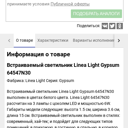
принимаете условия
Публичной оферты
ПОДОБРАТЬ АНАЛОГИ
Поделиться:
О товаре
Характеристики
Варианты исполнения
Пох
Информация о товаре
Встраиваемый светильник Linea Light Gypsum
64547N30
Фабрика: Linea Light
Серия: Gypsum
Встраиваемый светильник Linea Light Gypsum 64547N30
выполнен в цветах белого цвета. Linea Light 64547N30
рассчитан на 3 лампы с цоколем LED и мощностью 6W.
Габариты модели следующие: высота 1.5 см, ширина 3.6 см,
длина 15 см. Встраиваемый светильник выполнен в стилях:
современный, хай-тек; и подойдет для следующих типов
помещений: в прихожую, в гостиную, в спальню, в коридор,