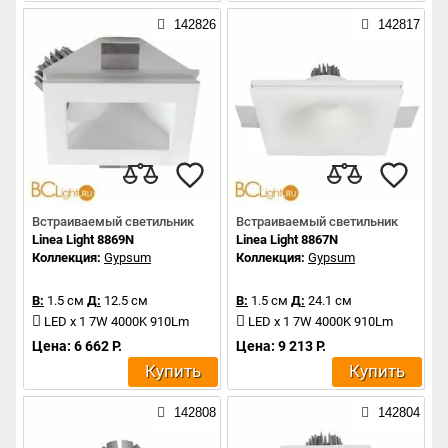
142826
142817
Встраиваемый светильник
Встраиваемый светильник
Linea Light 8869N
Linea Light 8867N
Коллекция:
Gypsum
Коллекция:
Gypsum
В:
1.5 см
Д:
12.5 см
В:
1.5 см
Д:
24.1 см
LED x 1 7W 4000K 910Lm
LED x 1 7W 4000K 910Lm
Цена: 6 662 Р.
Цена: 9 213 Р.
Купить
Купить
142808
142804