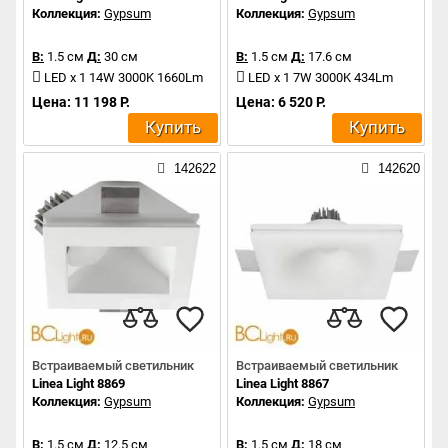
Коллекция:
Gypsum
Коллекция:
Gypsum
В:
1.5 см
Д:
30 см
В:
1.5 см
Д:
17.6 см
LED x 1 14W 3000K 1660Lm
LED x 1 7W 3000K 434Lm
Цена: 11 198 Р.
Цена: 6 520 Р.
Купить
Купить
142622
142620
Встраиваемый светильник
Встраиваемый светильник
Linea Light 8869
Linea Light 8867
Коллекция:
Gypsum
Коллекция:
Gypsum
В:
1.5 см
Д:
12.5 см
В:
1.5 см
Д:
18 см