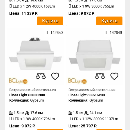
В:
1.5 см
Д:
14.6 см
В:
1.5 см
Д:
17.6 см
LED x 1 2W 4000K 168Lm
LED x 1 9W 3000K 765Lm
Цена: 11 339 Р.
Цена: 9 072 Р.
Купить
Купить
142650
142649
Встраиваемый светильник
Встраиваемый светильник
Linea Light 63830N00
Linea Light 63820W00
Коллекция:
Gypsum
Коллекция:
Gypsum
В:
1.5 см
Д:
17.6 см
В:
1.5 см
Д:
24.1 см
LED x 1 9W 4000K 796Lm
LED x 1 12W 3000K 1137Lm
Цена: 9 072 Р.
Цена: 25 797 Р.