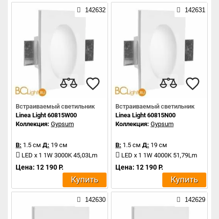
142632
142631
Встраиваемый светильник
Встраиваемый светильник
Linea Light 60815W00
Linea Light 60815N00
Коллекция:
Gypsum
Коллекция:
Gypsum
В:
1.5 см
Д:
19 см
В:
1.5 см
Д:
19 см
LED x 1 1W 3000K 45,03Lm
LED x 1 1W 4000K 51,79Lm
Цена: 12 190 Р.
Цена: 12 190 Р.
Купить
Купить
142630
142629