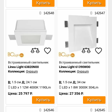
Купить
Купить
142648
142647
Встраиваемый светильник
Встраиваемый светильник
Linea Light 63820N00
Linea Light 61390W00
Коллекция:
Gypsum
Коллекция:
Gypsum
В:
1.5 см
Д:
24.1 см
В:
1.5 см
Д:
34 см
LED x 1 12W 4000K 1190Lm
LED x 1 8W 3000K 304Lm
Цена: 25 797 Р.
Цена: 27 356 Р.
Купить
Купить
142646
142645