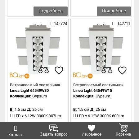
Подробнее
Подробнее
142724
142711
Встраиваемый светильник
Встраиваемый светильник
Linea Light 64549W30
Linea Light 64549W15
Коллекция:
Gypsum
Коллекция:
Gypsum
В:
1.5 см
Д:
26 см
В:
1.5 см
Д:
26 см
LED x 6 12W 3000K 907Lm
LED x 6 12W 3000K 600Lm
Подробнее
Подробнее
Задать вопрос
Избранное
Корзина
Каталог