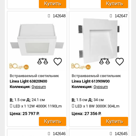
Купить
Купить
142648
142647
Встраиваемый светильник
Встраиваемый светильник
Linea Light 63820N00
Linea Light 61390W00
Коллекция:
Gypsum
Коллекция:
Gypsum
В:
1.5 см
Д:
24.1 см
В:
1.5 см
Д:
34 см
LED x 1 12W 4000K 1190Lm
LED x 1 8W 3000K 304Lm
Цена: 25 797 Р.
Цена: 27 356 Р.
Купить
Купить
142646
142645