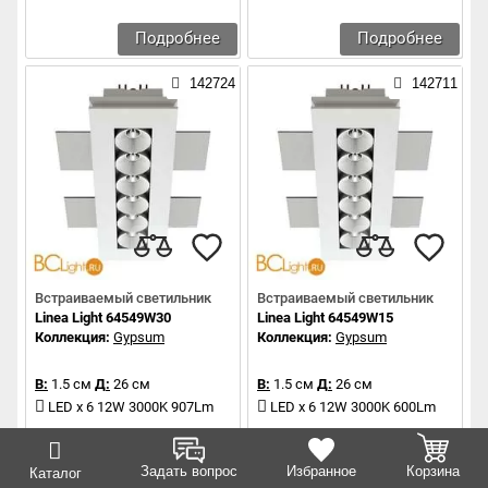
Подробнее
Подробнее
142724
142711
Встраиваемый светильник
Встраиваемый светильник
Linea Light 64549W30
Linea Light 64549W15
Коллекция:
Gypsum
Коллекция:
Gypsum
В:
1.5 см
Д:
26 см
В:
1.5 см
Д:
26 см
LED x 6 12W 3000K 907Lm
LED x 6 12W 3000K 600Lm
Подробнее
Подробнее
Задать вопрос
Избранное
Корзина
Каталог