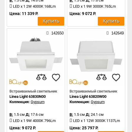
В:
1.5 см
Д:
14.6 см
В:
1.5 см
Д:
17.6 см
LED x 1 2W 4000K 168Lm
LED x 1 9W 3000K 765Lm
Цена: 11 339 Р.
Цена: 9 072 Р.
Купить
Купить
142650
142649
Встраиваемый светильник
Встраиваемый светильник
Linea Light 63830N00
Linea Light 63820W00
Коллекция:
Gypsum
Коллекция:
Gypsum
В:
1.5 см
Д:
17.6 см
В:
1.5 см
Д:
24.1 см
LED x 1 9W 4000K 796Lm
LED x 1 12W 3000K 1137Lm
Цена: 9 072 Р.
Цена: 25 797 Р.