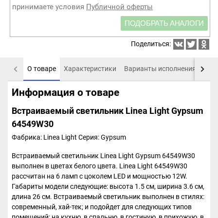
принимаете условия
Публичной оферты
ПОДОБРАТЬ АНАЛОГИ
Поделиться:
О товаре
Характеристики
Варианты исполнения
Пох
Информация о товаре
Встраиваемый светильник Linea Light Gypsum
64549W30
Фабрика: Linea Light
Серия: Gypsum
Встраиваемый светильник Linea Light Gypsum 64549W30
выполнен в цветах белого цвета. Linea Light 64549W30
рассчитан на 6 ламп с цоколем LED и мощностью 12W.
Габариты модели следующие: высота 1.5 см, ширина 3.6 см,
длина 26 см. Встраиваемый светильник выполнен в стилях:
современный, хай-тек; и подойдет для следующих типов
помещений: на кухню, в спальню, в гостиную, в прихожую, в