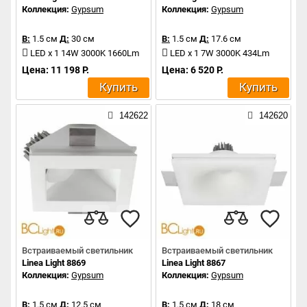
Коллекция:
Gypsum
Коллекция:
Gypsum
В:
1.5 см
Д:
30 см
В:
1.5 см
Д:
17.6 см
LED x 1 14W 3000K 1660Lm
LED x 1 7W 3000K 434Lm
Цена: 11 198 Р.
Цена: 6 520 Р.
Купить
Купить
142622
142620
Встраиваемый светильник
Встраиваемый светильник
Linea Light 8869
Linea Light 8867
Коллекция:
Gypsum
Коллекция:
Gypsum
В:
1.5 см
Д:
12.5 см
В:
1.5 см
Д:
18 см