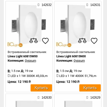
142632
142631
Встраиваемый светильник
Встраиваемый светильник
Linea Light 60815W00
Linea Light 60815N00
Коллекция:
Gypsum
Коллекция:
Gypsum
В:
1.5 см
Д:
19 см
В:
1.5 см
Д:
19 см
LED x 1 1W 3000K 45,03Lm
LED x 1 1W 4000K 51,79Lm
Цена: 12 190 Р.
Цена: 12 190 Р.
Купить
Купить
142630
142629