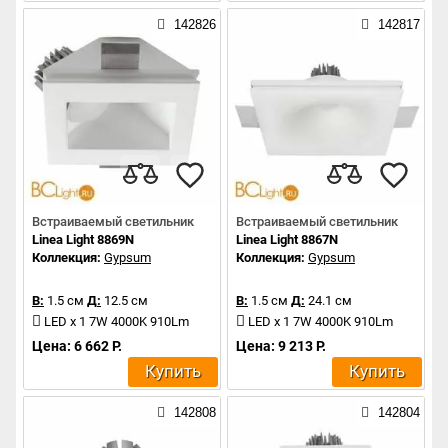
142826
142817
Встраиваемый светильник
Встраиваемый светильник
Linea Light 8869N
Linea Light 8867N
Коллекция:
Gypsum
Коллекция:
Gypsum
В:
1.5 см
Д:
12.5 см
В:
1.5 см
Д:
24.1 см
LED x 1 7W 4000K 910Lm
LED x 1 7W 4000K 910Lm
Цена: 6 662 Р.
Цена: 9 213 Р.
Купить
Купить
142808
142804