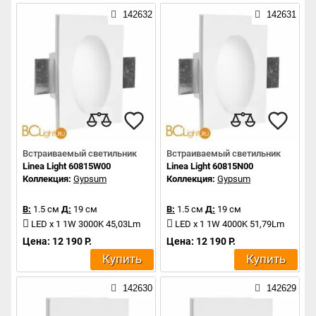
142632
142631
Встраиваемый светильник
Встраиваемый светильник
Linea Light 60815W00
Linea Light 60815N00
Коллекция:
Gypsum
Коллекция:
Gypsum
В:
1.5 см
Д:
19 см
В:
1.5 см
Д:
19 см
LED x 1 1W 3000K 45,03Lm
LED x 1 1W 4000K 51,79Lm
Цена: 12 190 Р.
Цена: 12 190 Р.
Купить
Купить
142630
142629