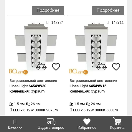
Подробнее
Подробнее
142724
142711
Встраиваемый светильник
Встраиваемый светильник
Linea Light 64549W30
Linea Light 64549W15
Коллекция:
Gypsum
Коллекция:
Gypsum
В:
1.5 см
Д:
26 см
В:
1.5 см
Д:
26 см
LED x 6 12W 3000K 907Lm
LED x 6 12W 3000K 600Lm
Подробнее
Подробнее
Задать вопрос
Избранное
Корзина
Каталог