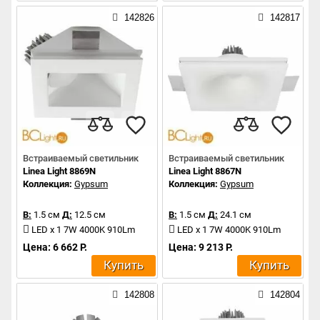
142826
142817
Встраиваемый светильник
Встраиваемый светильник
Linea Light 8869N
Linea Light 8867N
Коллекция:
Gypsum
Коллекция:
Gypsum
В:
1.5 см
Д:
12.5 см
В:
1.5 см
Д:
24.1 см
LED x 1 7W 4000K 910Lm
LED x 1 7W 4000K 910Lm
Цена: 6 662 Р.
Цена: 9 213 Р.
Купить
Купить
142808
142804