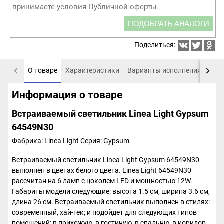
принимаете условия
Публичной оферты
ПОДОБРАТЬ АНАЛОГИ
Поделиться:
О товаре
Характеристики
Варианты исполнения
Пох
Информация о товаре
Встраиваемый светильник Linea Light Gypsum
64549N30
Фабрика: Linea Light
Серия: Gypsum
Встраиваемый светильник Linea Light Gypsum 64549N30
выполнен в цветах белого цвета. Linea Light 64549N30
рассчитан на 6 ламп с цоколем LED и мощностью 12W.
Габариты модели следующие: высота 1.5 см, ширина 3.6 см,
длина 26 см. Встраиваемый светильник выполнен в стилях:
современный, хай-тек; и подойдет для следующих типов
помещений: в прихожую, в гостиную, в спальню, в коридор,