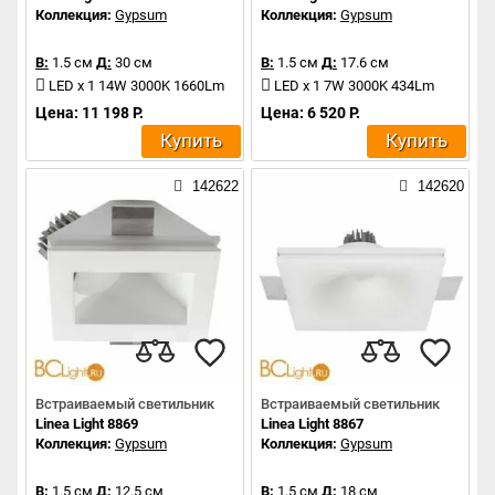
Коллекция:
Gypsum
Коллекция:
Gypsum
В:
1.5 см
Д:
30 см
В:
1.5 см
Д:
17.6 см
LED x 1 14W 3000K 1660Lm
LED x 1 7W 3000K 434Lm
Цена: 11 198 Р.
Цена: 6 520 Р.
Купить
Купить
142622
142620
Встраиваемый светильник
Встраиваемый светильник
Linea Light 8869
Linea Light 8867
Коллекция:
Gypsum
Коллекция:
Gypsum
В:
1.5 см
Д:
12.5 см
В:
1.5 см
Д:
18 см