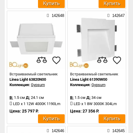
Купить
Купить
142648
142647
Встраиваемый светильник
Встраиваемый светильник
Linea Light 63820N00
Linea Light 61390W00
Коллекция:
Gypsum
Коллекция:
Gypsum
В:
1.5 см
Д:
24.1 см
В:
1.5 см
Д:
34 см
LED x 1 12W 4000K 1190Lm
LED x 1 8W 3000K 304Lm
Цена: 25 797 Р.
Цена: 27 356 Р.
Купить
Купить
142646
142645