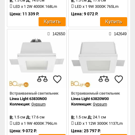
В:
1.5 см
Д:
14.6 см
В:
1.5 см
Д:
17.6 см
LED x 1 2W 4000K 168Lm
LED x 1 9W 3000K 765Lm
Цена: 11 339 Р.
Цена: 9 072 Р.
Купить
Купить
142650
142649
Встраиваемый светильник
Встраиваемый светильник
Linea Light 63830N00
Linea Light 63820W00
Коллекция:
Gypsum
Коллекция:
Gypsum
В:
1.5 см
Д:
17.6 см
В:
1.5 см
Д:
24.1 см
LED x 1 9W 4000K 796Lm
LED x 1 12W 3000K 1137Lm
Цена: 9 072 Р.
Цена: 25 797 Р.