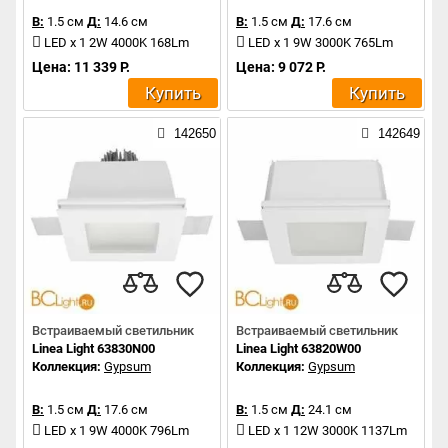
В:
1.5 см
Д:
14.6 см
В:
1.5 см
Д:
17.6 см
LED x 1 2W 4000K 168Lm
LED x 1 9W 3000K 765Lm
Цена: 11 339 Р.
Цена: 9 072 Р.
Купить
Купить
142650
142649
Встраиваемый светильник
Встраиваемый светильник
Linea Light 63830N00
Linea Light 63820W00
Коллекция:
Gypsum
Коллекция:
Gypsum
В:
1.5 см
Д:
17.6 см
В:
1.5 см
Д:
24.1 см
LED x 1 9W 4000K 796Lm
LED x 1 12W 3000K 1137Lm