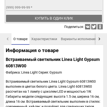
(999) 999-99-99
*
КУПИТЬ В ОДИН КЛИК
Поделиться:
О товаре
Характеристики
Варианты исполнения
Пох
Информация о товаре
Встраиваемый светильник Linea Light Gypsum
60813W00
Фабрика: Linea Light
Серия: Gypsum
Встраиваемый светильник Linea Light Gypsum 60813W00
выполнен в цветах белого цвета. Linea Light 60813W00
рассчитан на 1 лампу с цоколем LED и мощностью 1W.
Габариты модели следующие: высота 1.5 см, ширина 16 см,
длина 16 см. Встраиваемый светильник выполнен в стилях:
современный, хай-тек; и подойдет для следующих типов