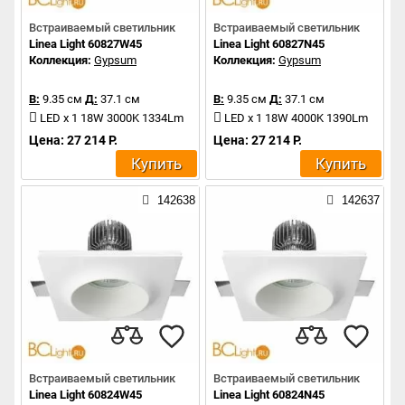
Встраиваемый светильник
Встраиваемый светильник
Linea Light 60827W45
Linea Light 60827N45
Коллекция:
Gypsum
Коллекция:
Gypsum
В:
9.35 см
Д:
37.1 см
В:
9.35 см
Д:
37.1 см
LED x 1 18W 3000K 1334Lm
LED x 1 18W 4000K 1390Lm
Цена: 27 214 Р.
Цена: 27 214 Р.
Купить
Купить
142638
142637
Встраиваемый светильник
Встраиваемый светильник
Linea Light 60824W45
Linea Light 60824N45