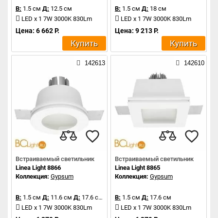
В:
1.5 см
Д:
12.5 см
В:
1.5 см
Д:
18 см
LED x 1 7W 3000K 830Lm
LED x 1 7W 3000K 830Lm
Цена: 6 662 Р.
Цена: 9 213 Р.
Купить
Купить
142613
142610
Встраиваемый светильник
Встраиваемый светильник
Linea Light 8866
Linea Light 8865
Коллекция:
Gypsum
Коллекция:
Gypsum
В:
1.5 см
Д:
11.6 см
Д:
17.6 см
В:
1.5 см
Д:
17.6 см
LED x 1 7W 3000K 830Lm
LED x 1 7W 3000K 830Lm