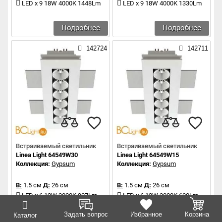
LED x 9 18W 4000K 1448Lm
LED x 9 18W 4000K 1330Lm
Подробнее
Подробнее
142724
142711
Встраиваемый светильник
Встраиваемый светильник
Linea Light 64549W30
Linea Light 64549W15
Коллекция:
Gypsum
Коллекция:
Gypsum
В:
1.5 см
Д:
26 см
В:
1.5 см
Д:
26 см
LED x 6 12W 3000K 907Lm
LED x 6 12W 3000K 600Lm
Задать вопрос
Избранное
Корзина
Каталог
Подробнее
Подробнее