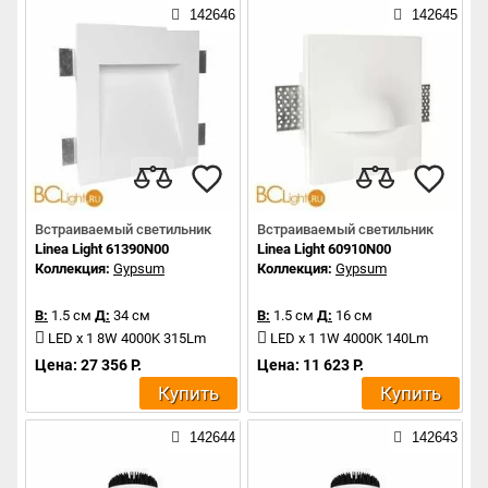
142646
142645
Встраиваемый светильник
Встраиваемый светильник
Linea Light 61390N00
Linea Light 60910N00
Коллекция:
Gypsum
Коллекция:
Gypsum
В:
1.5 см
Д:
34 см
В:
1.5 см
Д:
16 см
LED x 1 8W 4000K 315Lm
LED x 1 1W 4000K 140Lm
Цена: 27 356 Р.
Цена: 11 623 Р.
Купить
Купить
142644
142643