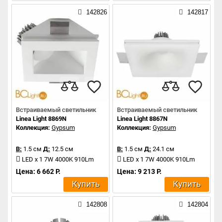
142826
142817
Встраиваемый светильник
Встраиваемый светильник
Linea Light 8869N
Linea Light 8867N
Коллекция:
Gypsum
Коллекция:
Gypsum
В:
1.5 см
Д:
12.5 см
В:
1.5 см
Д:
24.1 см
LED x 1 7W 4000K 910Lm
LED x 1 7W 4000K 910Lm
Цена: 6 662 Р.
Цена: 9 213 Р.
Купить
Купить
142808
142804