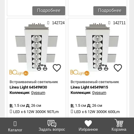
Подробнее
Подробнее
142724
142711
Встраиваемый светильник
Встраиваемый светильник
Linea Light 64549W30
Linea Light 64549W15
Коллекция:
Gypsum
Коллекция:
Gypsum
В:
1.5 см
Д:
26 см
В:
1.5 см
Д:
26 см
LED x 6 12W 3000K 907Lm
LED x 6 12W 3000K 600Lm
Подробнее
Подробнее
Задать вопрос
Избранное
Корзина
Каталог