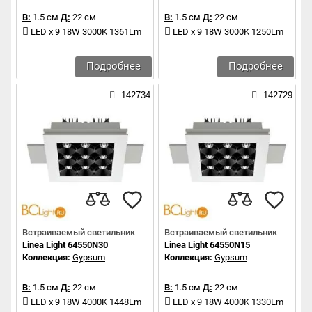
В:
1.5 см
Д:
22 см
В:
1.5 см
Д:
22 см
LED x 9 18W 3000K 1361Lm
LED x 9 18W 3000K 1250Lm
Подробнее
Подробнее
142734
142729
Встраиваемый светильник
Встраиваемый светильник
Linea Light 64550N30
Linea Light 64550N15
Коллекция:
Gypsum
Коллекция:
Gypsum
В:
1.5 см
Д:
22 см
В:
1.5 см
Д:
22 см
LED x 9 18W 4000K 1448Lm
LED x 9 18W 4000K 1330Lm