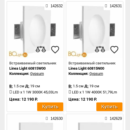
142632
142631
Встраиваемый светильник
Встраиваемый светильник
Linea Light 60815W00
Linea Light 60815N00
Коллекция:
Gypsum
Коллекция:
Gypsum
В:
1.5 см
Д:
19 см
В:
1.5 см
Д:
19 см
LED x 1 1W 3000K 45,03Lm
LED x 1 1W 4000K 51,79Lm
Цена: 12 190 Р.
Цена: 12 190 Р.
Купить
Купить
142630
142629