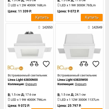
В:
1.5 см
Д:
14.6 см
В:
1.5 см
Д:
17.6 см
LED x 1 2W 4000K 168Lm
LED x 1 9W 3000K 765Lm
Цена: 11 339 Р.
Цена: 9 072 Р.
Купить
Купить
142650
142649
Встраиваемый светильник
Встраиваемый светильник
Linea Light 63830N00
Linea Light 63820W00
Коллекция:
Gypsum
Коллекция:
Gypsum
В:
1.5 см
Д:
17.6 см
В:
1.5 см
Д:
24.1 см
LED x 1 9W 4000K 796Lm
LED x 1 12W 3000K 1137Lm
Цена: 9 072 Р.
Цена: 25 797 Р.