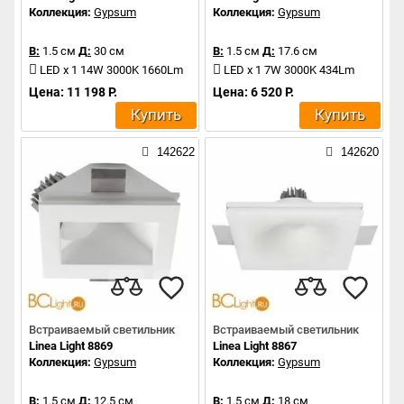
Коллекция:
Gypsum
Коллекция:
Gypsum
В:
1.5 см
Д:
30 см
В:
1.5 см
Д:
17.6 см
LED x 1 14W 3000K 1660Lm
LED x 1 7W 3000K 434Lm
Цена: 11 198 Р.
Цена: 6 520 Р.
Купить
Купить
142622
142620
Встраиваемый светильник
Встраиваемый светильник
Linea Light 8869
Linea Light 8867
Коллекция:
Gypsum
Коллекция:
Gypsum
В:
1.5 см
Д:
12.5 см
В:
1.5 см
Д:
18 см