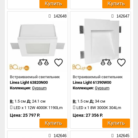
Купить
Купить
142648
142647
Встраиваемый светильник
Встраиваемый светильник
Linea Light 63820N00
Linea Light 61390W00
Коллекция:
Gypsum
Коллекция:
Gypsum
В:
1.5 см
Д:
24.1 см
В:
1.5 см
Д:
34 см
LED x 1 12W 4000K 1190Lm
LED x 1 8W 3000K 304Lm
Цена: 25 797 Р.
Цена: 27 356 Р.
Купить
Купить
142646
142645