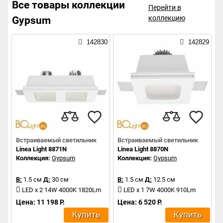
Все товары коллекции
Перейти в
коллекцию
Gypsum
142830
142829
Встраиваемый светильник
Встраиваемый светильник
Linea Light 8871N
Linea Light 8870N
Коллекция:
Gypsum
Коллекция:
Gypsum
В:
1.5 см
Д:
30 см
В:
1.5 см
Д:
12.5 см
LED x 2 14W 4000K 1820Lm
LED x 1 7W 4000K 910Lm
Цена: 11 198 Р.
Цена: 6 520 Р.
Купить
Купить