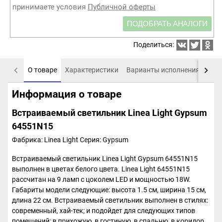
принимаете условия
Публичной оферты
ПОДОБРАТЬ АНАЛОГИ
Поделиться:
О товаре
Характеристики
Варианты исполнения
Пох
Информация о товаре
Встраиваемый светильник Linea Light Gypsum
64551N15
Фабрика: Linea Light
Серия: Gypsum
Встраиваемый светильник Linea Light Gypsum 64551N15
выполнен в цветах белого цвета. Linea Light 64551N15
рассчитан на 9 ламп с цоколем LED и мощностью 18W.
Габариты модели следующие: высота 1.5 см, ширина 15 см,
длина 22 см. Встраиваемый светильник выполнен в стилях:
современный, хай-тек; и подойдет для следующих типов
помещений: в прихожую, в гостиную, в спальню, в коридор,