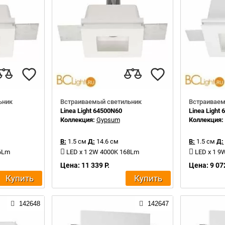
ьник
Встраиваемый светильник
Встраиваем
Linea Light 64500N60
Linea Light
Коллекция:
Gypsum
Коллекция
В:
1.5 см
Д:
14.6 см
В:
1.5 см
Д:
36Lm
LED x 1 2W 4000K 168Lm
LED x 1 9
Цена: 11 339 Р.
Цена: 9 072
Купить
Купить
142648
142647