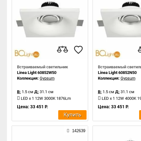
Встраиваемый светильник
Встраиваемый светил
Linea Light 60852W50
Linea Light 60852N50
Коллекция:
Gypsum
Коллекция:
Gypsum
В:
1.5 см
Д:
31.1 см
В:
1.5 см
Д:
31.1 см
LED x 1 12W 3000K 1876Lm
LED x 1 12W 4000K 
Цена: 33 451 Р.
Цена: 33 451 Р.
Купить
142639