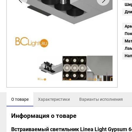
Шир
Дли
Арм
Пок
Мат
Ла
Нап
О товаре
Характеристики
Варианты исполнения
Информация о товаре
Встраиваемый светильник Linea Light Gypsum 