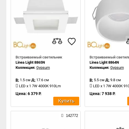
Встраиваемый светильник
Встраиваемый светил
Linea Light 8865N
Linea Light 8864N
Коллекция:
Gypsum
Коллекция:
Gypsum
В:
1.5 см
Д:
17.6 см
В:
5.5 см
Д:
9.8 см
LED x 1 7W 4000K 910Lm
LED x 1 7W 4000K 9
Цена: 6 379 Р.
Цена: 7 938 Р.
Купить
142772