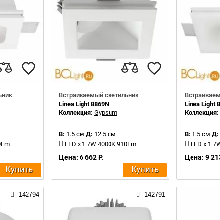
ьник
Встраиваемый светильник
Встраиваем
Linea Light 8869N
Linea Light
Коллекция:
Gypsum
Коллекция
В:
1.5 см
Д:
12.5 см
В:
1.5 см
Д:
10Lm
LED x 1 7W 4000K 910Lm
LED x 1 7
Цена: 6 662 Р.
Цена: 9 213
Купить
Купить
142794
142791