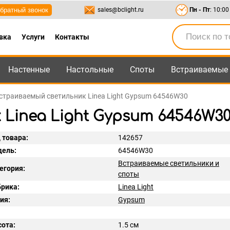
братный звонок
sales@bclight.ru
Пн - Пт
: 10:00
вка
Услуги
Контакты
Настенные
Настольные
Споты
Встраиваемые
-95
,
8-800-550-95-45
sales@bclight.ru
страиваемый светильник Linea Light Gypsum 64546W30
Linea Light Gypsum 64546W3
 товара:
142657
ель:
64546W30
Встраиваемые светильники и
егория:
споты
рика:
Linea Light
ия:
Gypsum
ота:
1.5 см