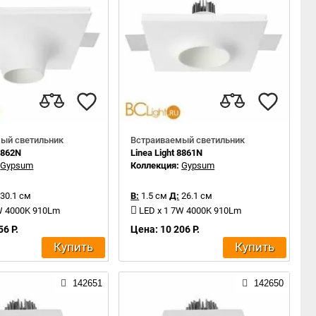
ый светильник
Встраиваемый светильник
 8862N
Linea Light 8861N
:
Gypsum
Коллекция:
Gypsum
30.1 см
В:
1.5 см
Д:
26.1 см
W 4000K 910Lm
LED x 1 7W 4000K 910Lm
56 Р.
Цена: 10 206 Р.
Купить
Купить
142651
142650