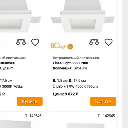
ый светильник
Встраиваемый светильник
 63830W00
Linea Light 63830N00
:
Gypsum
Коллекция:
Gypsum
17.6 см
В:
1.5 см
Д:
17.6 см
W 3000K 765Lm
LED x 1 9W 4000K 796Lm
 Р.
Цена: 9 072 Р.
Купить
Купить
142646
142645