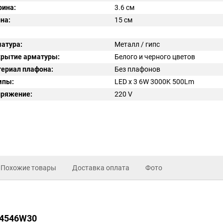
ина:
3.6 см
на:
15 см
атура:
Металл / гипс
рытие арматуры:
Белого и черного цветов
ериал плафона:
Без плафонов
мпы:
LED x 3 6W 3000K 500Lm
ряжение:
220
V
Похожие товары
Доставка оплата
Фото
64546W30