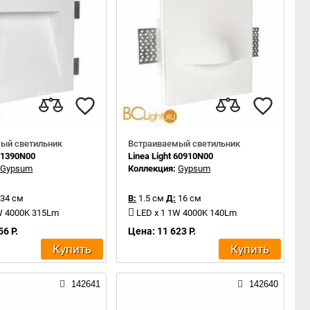
ый светильник
Встраиваемый светильник
 61390N00
Linea Light 60910N00
:
Gypsum
Коллекция:
Gypsum
34 см
В:
1.5 см
Д:
16 см
W 4000K 315Lm
LED x 1 1W 4000K 140Lm
56 Р.
Цена: 11 623 Р.
Купить
Купить
142641
142640