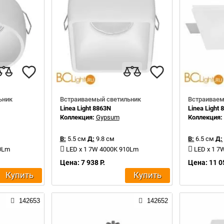
ьник
Встраиваемый светильник
Встраиваем
Linea Light 8863N
Linea Light
Коллекция:
Gypsum
Коллекция
В:
5.5 см
Д:
9.8 см
В:
6.5 см
Д:
10Lm
LED x 1 7W 4000K 910Lm
LED x 1 7
Цена: 7 938 Р.
Цена: 11 0
Купить
Купить
142653
142652