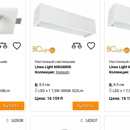
ьник
Настенный светильник
Настенный 
Linea Light 60834W00
Linea Light
Коллекция:
Gypsum
Коллекция
В:
8.5 см
В:
8.5 см
1938Lm
LED x 1 7,5W 3000K 522Lm
LED x 1 7
Цена: 16 159 Р.
Цена: 16 1
Купить
Купить
142638
142637