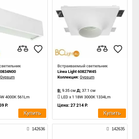
светильник
Встраиваемый светильник
 60834N00
Linea Light 60827W45
:
Gypsum
Коллекция:
Gypsum
В:
9.35 см
Д:
37.1 см
,5W 4000K 561Lm
LED x 1 18W 3000K 1334Lm
59 Р.
Цена: 27 214 Р.
Купить
Купить
142636
142635