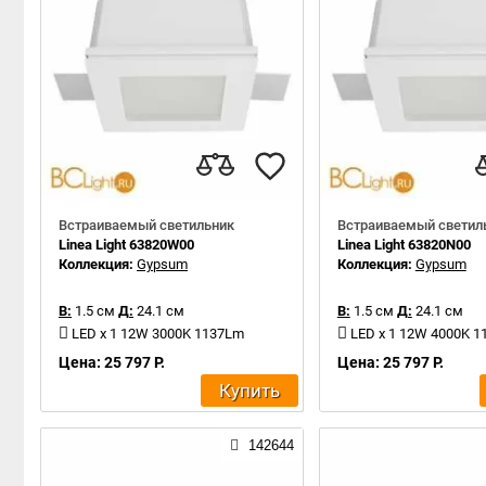
Встраиваемый светильник
Встраиваемый светил
Linea Light 63820W00
Linea Light 63820N00
Коллекция:
Gypsum
Коллекция:
Gypsum
В:
1.5 см
Д:
24.1 см
В:
1.5 см
Д:
24.1 см
LED x 1 12W 3000K 1137Lm
LED x 1 12W 4000K 
Цена: 25 797 Р.
Цена: 25 797 Р.
Купить
142644