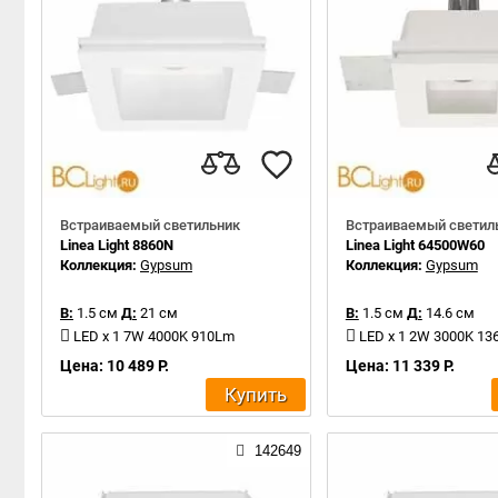
Встраиваемый светильник
Встраиваемый светил
Linea Light 8860N
Linea Light 64500W60
Коллекция:
Gypsum
Коллекция:
Gypsum
В:
1.5 см
Д:
21 см
В:
1.5 см
Д:
14.6 см
LED x 1 7W 4000K 910Lm
LED x 1 2W 3000K 1
Цена: 10 489 Р.
Цена: 11 339 Р.
Купить
142649