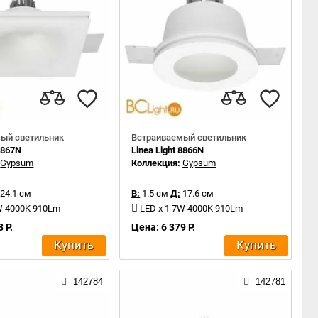
ый светильник
Встраиваемый светильник
 8867N
Linea Light 8866N
:
Gypsum
Коллекция:
Gypsum
24.1 см
В:
1.5 см
Д:
17.6 см
W 4000K 910Lm
LED x 1 7W 4000K 910Lm
 Р.
Цена: 6 379 Р.
Купить
Купить
142784
142781