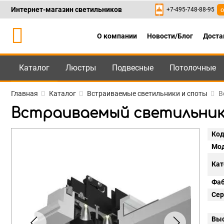
Интернет-магазин светильников
+7-495-748-88-95
о
О компании
Новости/Блог
Доста
Каталог
Люстры
Подвесные
Потолочные
Каталог
+7-495-748-88
Главная
Каталог
Встраиваемые светильники и споты
В
Встраиваемый светильник 
Код
Мод
Кат
Фаб
Сер
Выс