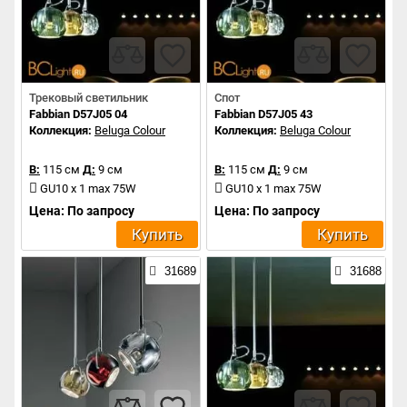
Трековый светильник
Спот
Fabbian D57J05 04
Fabbian D57J05 43
Коллекция:
Beluga Colour
Коллекция:
Beluga Colour
В:
115 см
Д:
9 см
В:
115 см
Д:
9 см
GU10 x 1 max 75W
GU10 x 1 max 75W
Цена: По запросу
Цена: По запросу
Купить
Купить
31689
31688