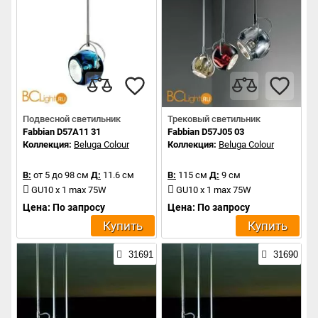
Подвесной светильник
Трековый светильник
Fabbian D57A11 31
Fabbian D57J05 03
Коллекция:
Beluga Colour
Коллекция:
Beluga Colour
В:
от 5 до 98 см
Д:
11.6 см
В:
115 см
Д:
9 см
GU10 x 1 max 75W
GU10 x 1 max 75W
Цена: По запросу
Цена: По запросу
Купить
Купить
31691
31690