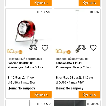
Купить
Купить
100540
100539
Настольный светильник
Подвесной светильник
Fabbian D57B03 03
Fabbian D57A11 41
Коллекция:
Beluga Colour
Коллекция:
Beluga Colour
В:
12.5 см
Д:
11 см
В:
от 5 до 98 см
Д:
11.6 см
GU10 x 1 max 50W
GU10 x 1 max 75W
Цена: По запросу
Цена: По запросу
Купить
Купить
100538
31692