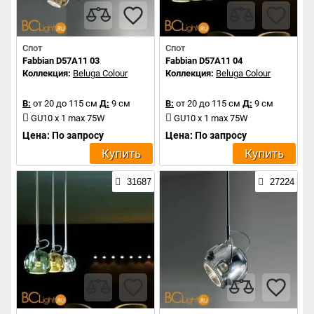
Спот
Спот
Fabbian D57A11 03
Fabbian D57A11 04
Коллекция:
Beluga Colour
Коллекция:
Beluga Colour
В:
от 20 до 115 см
Д:
9 см
В:
от 20 до 115 см
Д:
9 см
GU10 x 1 max 75W
GU10 x 1 max 75W
Цена: По запросу
Цена: По запросу
Купить
Купить
31687
27224