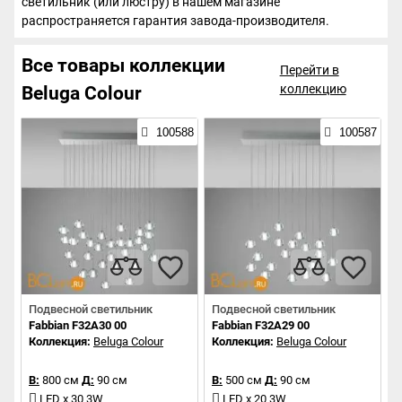
светильник (или люстру) в нашем магазине
распространяется гарантия завода-производителя.
Все товары коллекции
Перейти в
коллекцию
Beluga Colour
100588
100587
Подвесной светильник
Подвесной светильник
Fabbian F32A30 00
Fabbian F32A29 00
Коллекция:
Beluga Colour
Коллекция:
Beluga Colour
В:
800 см
Д:
90 см
В:
500 см
Д:
90 см
LED x 30 3W
LED x 20 3W