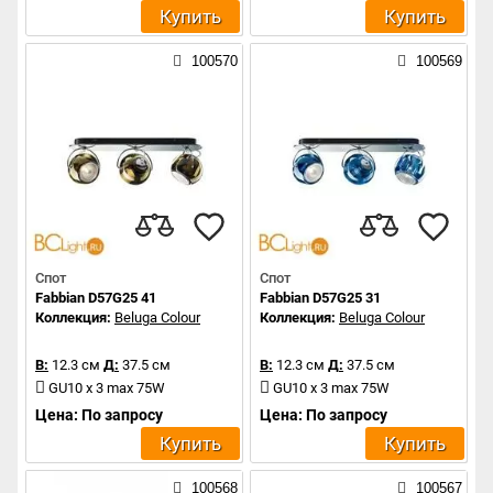
Купить
Купить
100570
100569
Спот
Спот
Fabbian D57G25 41
Fabbian D57G25 31
Коллекция:
Beluga Colour
Коллекция:
Beluga Colour
В:
12.3 см
Д:
37.5 см
В:
12.3 см
Д:
37.5 см
GU10 x 3 max 75W
GU10 x 3 max 75W
Цена: По запросу
Цена: По запросу
Купить
Купить
100568
100567