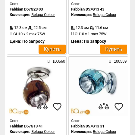
Спот
Спот
Fabbian D57G23 03
Fabbian D57G13 43
Коллекция:
Beluga Colour
Коллекция:
Beluga Colour
В:
12.3 см
Д:
22.5 см
В:
12.3 см
Д:
11.6 см
GU10 x 2 max 75W
GU10 x 1 max 75W
Цена: По запросу
Цена: По запросу
Купить
Купить
100560
100559
Спот
Спот
Fabbian D57G13 41
Fabbian D57G13 31
Коллекция:
Beluga Colour
Коллекция:
Beluga Colour