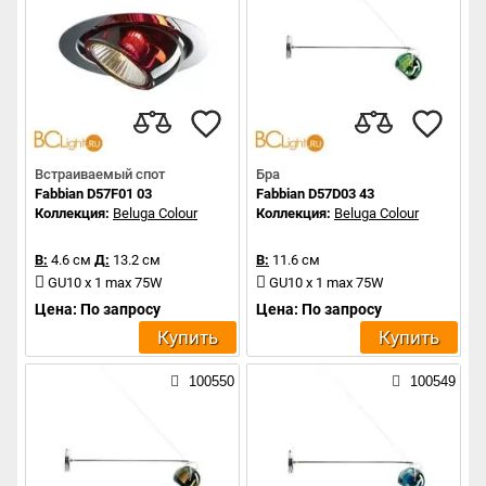
Встраиваемый спот
Бра
Fabbian D57F01 03
Fabbian D57D03 43
Коллекция:
Beluga Colour
Коллекция:
Beluga Colour
В:
4.6 см
Д:
13.2 см
В:
11.6 см
GU10 x 1 max 75W
GU10 x 1 max 75W
Цена: По запросу
Цена: По запросу
Купить
Купить
100550
100549