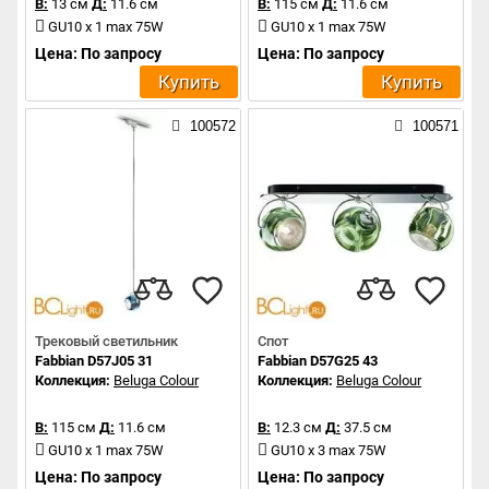
В:
13 см
Д:
11.6 см
В:
115 см
Д:
11.6 см
GU10 x 1 max 75W
GU10 x 1 max 75W
Цена: По запросу
Цена: По запросу
Купить
Купить
100572
100571
Трековый светильник
Спот
Fabbian D57J05 31
Fabbian D57G25 43
Коллекция:
Beluga Colour
Коллекция:
Beluga Colour
В:
115 см
Д:
11.6 см
В:
12.3 см
Д:
37.5 см
GU10 x 1 max 75W
GU10 x 3 max 75W
Цена: По запросу
Цена: По запросу