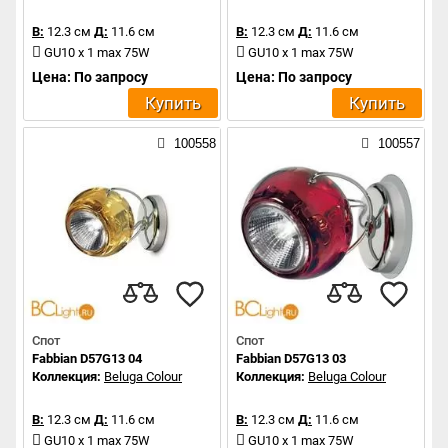
В:
12.3 см
Д:
11.6 см
В:
12.3 см
Д:
11.6 см
GU10 x 1 max 75W
GU10 x 1 max 75W
Цена: По запросу
Цена: По запросу
Купить
Купить
100558
100557
Спот
Спот
Fabbian D57G13 04
Fabbian D57G13 03
Коллекция:
Beluga Colour
Коллекция:
Beluga Colour
В:
12.3 см
Д:
11.6 см
В:
12.3 см
Д:
11.6 см
GU10 x 1 max 75W
GU10 x 1 max 75W