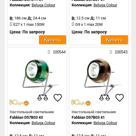
Коллекция:
Beluga Colour
Коллекция:
Beluga Colour
В:
186 см
Д:
24.4 см
В:
12.5 см
Д:
11 см
E27 x 1 max 150W
G9 x 1 max 20W
Цена: По запросу
Цена: По запросу
Купить
Купить
100544
100543
Настольный светильник
Настольный светильник
Fabbian D57B03 43
Fabbian D57B03 41
Коллекция:
Beluga Colour
Коллекция:
Beluga Colour
В:
12.5 см
Д:
11 см
В:
12.5 см
Д:
11 см