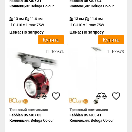
Fabbian D57J07 31
Fabbian D57J07 04
Коллекция:
Beluga Colour
Коллекция:
Beluga Colour
В:
13 см
Д:
11.6 см
В:
13 см
Д:
11.6 см
GU10 x 1 max 75W
GU10 x 1 max 75W
Цена: По запросу
Цена: По запросу
Купить
Купить
100574
100573
Трековый светильник
Трековый светильник
Fabbian D57J07 03
Fabbian D57J05 41
Коллекция:
Beluga Colour
Коллекция:
Beluga Colour