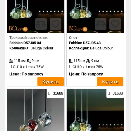
Трековый светильник
Спот
Fabbian D57J05 04
Fabbian D57J05 43
Коллекция:
Beluga Colour
Коллекция:
Beluga Colour
В:
115 см
Д:
9 см
В:
115 см
Д:
9 см
GU10 x 1 max 75W
GU10 x 1 max 75W
Цена: По запросу
Цена: По запросу
Купить
Купить
31689
31688