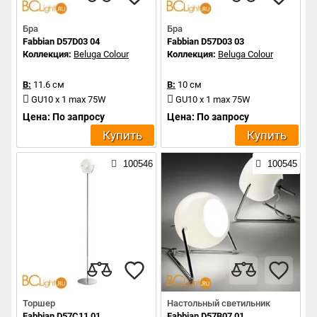
Бра
Бра
Fabbian D57D03 04
Fabbian D57D03 03
Коллекция:
Beluga Colour
Коллекция:
Beluga Colour
В:
11.6 см
В:
10 см
GU10 x 1 max 75W
GU10 x 1 max 75W
Цена: По запросу
Цена: По запросу
Купить
Купить
100546
100545
Торшер
Настольный светильник
Fabbian D57C11 01
Fabbian D57B07 01