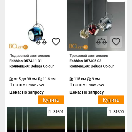
Подвесной светильник
Трековый светильник
Fabbian D57A11 31
Fabbian D57J05 03
Коллекция:
Beluga Colour
Коллекция:
Beluga Colour
В:
от 5 до 98 см
Д:
11.6 см
В:
115 см
Д:
9 см
GU10 x 1 max 75W
GU10 x 1 max 75W
Цена: По запросу
Цена: По запросу
Купить
Купить
31691
31690