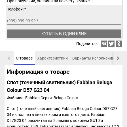
При получении, онлайн или по счету в банке.
Телефон: *
(999) 999-99-99
*
КУПИТЬ В ОДИН КЛИК
Поделиться:
О товаре
Характеристики
Варианты исполнения
Пох
Информация о товаре
Спот (точечный светильник) Fabbian Beluga
Colour D57 G23 04
Фабрика: Fabbian
Серия: Beluga Colour
Спот (точечный светильник) Fabbian Beluga Colour D57 G23
04 выполнен в цветах хром и желтого цвета. Fabbian
D57G23 04 рассчитан на 2 лампы с цоколем GU10 и
мощностью 75W. Габариты модели следующие: высота 12.3