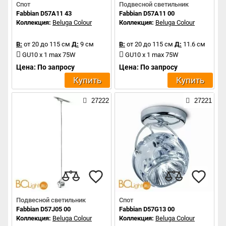
Спот
Подвесной светильник
Fabbian D57A11 43
Fabbian D57A11 00
Коллекция:
Beluga Colour
Коллекция:
Beluga Colour
В:
от 20 до 115 см
Д:
9 см
В:
от 20 до 115 см
Д:
11.6 см
GU10 x 1 max 75W
GU10 x 1 max 75W
Цена: По запросу
Цена: По запросу
Купить
Купить
27222
27221
Подвесной светильник
Спот
Fabbian D57J05 00
Fabbian D57G13 00
Коллекция:
Beluga Colour
Коллекция:
Beluga Colour