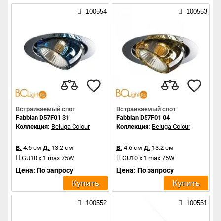
100554
100553
Встраиваемый спот
Встраиваемый спот
Fabbian D57F01 31
Fabbian D57F01 04
Коллекция:
Beluga Colour
Коллекция:
Beluga Colour
В:
4.6 см
Д:
13.2 см
В:
4.6 см
Д:
13.2 см
GU10 x 1 max 75W
GU10 x 1 max 75W
Цена: По запросу
Цена: По запросу
Купить
Купить
100552
100551