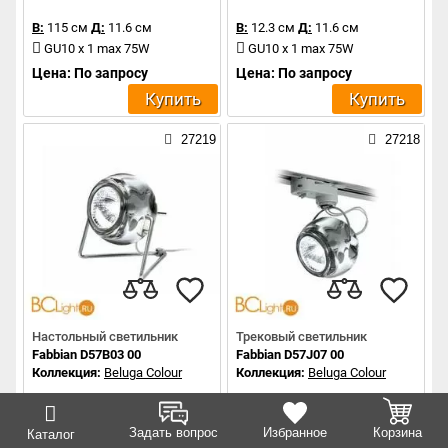
В:
115 см
Д:
11.6 см
В:
12.3 см
Д:
11.6 см
GU10 x 1 max 75W
GU10 x 1 max 75W
Цена: По запросу
Цена: По запросу
Купить
Купить
27219
27218
Настольный светильник
Трековый светильник
Fabbian D57B03 00
Fabbian D57J07 00
Коллекция:
Beluga Colour
Коллекция:
Beluga Colour
В:
12.5 см
Д:
11 см
В:
13 см
Д:
11.6 см
Задать вопрос
Избранное
Корзина
Каталог
GU10 x 1 max 75W
GU10 x 1 max 75W