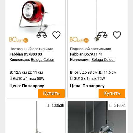
Настольный светильник
Подвесной светильник
Fabbian D57B03 03
Fabbian D57A11 41
Коллекция:
Beluga Colour
Коллекция:
Beluga Colour
В:
12.5 см
Д:
11 см
В:
от 5 до 98 см
Д:
11.6 см
GU10 x 1 max 50W
GU10 x 1 max 75W
Цена: По запросу
Цена: По запросу
Купить
Купить
100538
31692