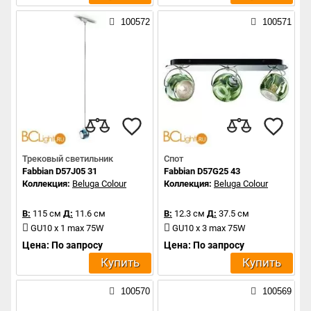
100572
100571
Трековый светильник
Спот
Fabbian D57J05 31
Fabbian D57G25 43
Коллекция:
Beluga Colour
Коллекция:
Beluga Colour
В:
115 см
Д:
11.6 см
В:
12.3 см
Д:
37.5 см
GU10 x 1 max 75W
GU10 x 3 max 75W
Цена: По запросу
Цена: По запросу
Купить
Купить
100570
100569