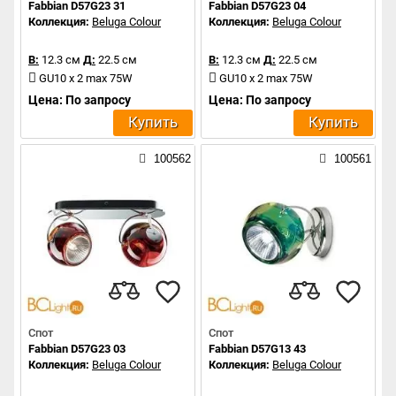
Fabbian D57G23 31
Fabbian D57G23 04
Коллекция:
Beluga Colour
Коллекция:
Beluga Colour
В:
12.3 см
Д:
22.5 см
В:
12.3 см
Д:
22.5 см
GU10 x 2 max 75W
GU10 x 2 max 75W
Цена: По запросу
Цена: По запросу
Купить
Купить
100562
100561
Спот
Спот
Fabbian D57G23 03
Fabbian D57G13 43
Коллекция:
Beluga Colour
Коллекция:
Beluga Colour