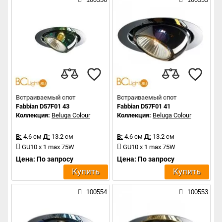
Встраиваемый спот
Встраиваемый спот
Fabbian D57F01 43
Fabbian D57F01 41
Коллекция:
Beluga Colour
Коллекция:
Beluga Colour
В:
4.6 см
Д:
13.2 см
В:
4.6 см
Д:
13.2 см
GU10 x 1 max 75W
GU10 x 1 max 75W
Цена: По запросу
Цена: По запросу
Купить
Купить
100554
100553