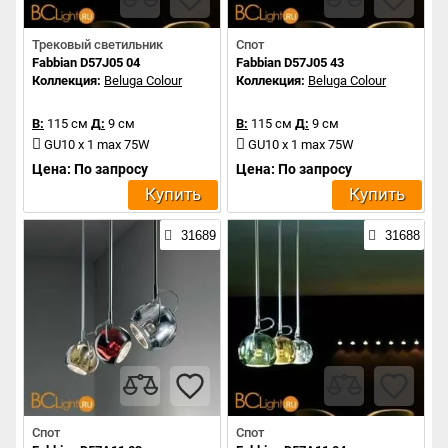
Трековый светильник
Спот
Fabbian D57J05 04
Fabbian D57J05 43
Коллекция:
Beluga Colour
Коллекция:
Beluga Colour
В:
115 см
Д:
9 см
В:
115 см
Д:
9 см
GU10 x 1 max 75W
GU10 x 1 max 75W
Цена: По запросу
Цена: По запросу
Купить
Купить
31689
31688
Спот
Спот