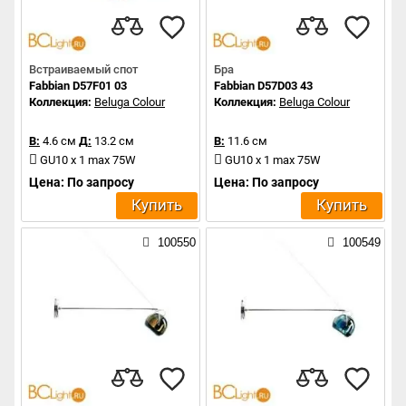
Встраиваемый спот
Бра
Fabbian D57F01 03
Fabbian D57D03 43
Коллекция:
Beluga Colour
Коллекция:
Beluga Colour
В:
4.6 см
Д:
13.2 см
В:
11.6 см
GU10 x 1 max 75W
GU10 x 1 max 75W
Цена: По запросу
Цена: По запросу
Купить
Купить
100550
100549