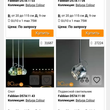
Fabbian D57A11 03
Fabbian D57A11 04
Коллекция:
Beluga Colour
Коллекция:
Beluga Colour
В:
от 20 до 115 см
Д:
9 см
В:
от 20 до 115 см
Д:
9 см
GU10 x 1 max 75W
GU10 x 1 max 75W
Цена: По запросу
Цена: По запросу
Купить
Купить
31687
27224
Спот
Подвесной светильник
Fabbian D57A11 43
Fabbian D57A11 00
Коллекция:
Beluga Colour
Коллекция:
Beluga Colour