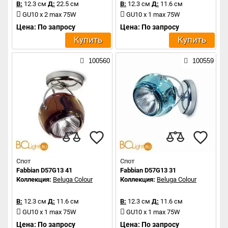
В:
12.3 см
Д:
22.5 см
В:
12.3 см
Д:
11.6 см
GU10 x 2 max 75W
GU10 x 1 max 75W
Цена: По запросу
Цена: По запросу
Купить
Купить
100560
100559
Спот
Спот
Fabbian D57G13 41
Fabbian D57G13 31
Коллекция:
Beluga Colour
Коллекция:
Beluga Colour
В:
12.3 см
Д:
11.6 см
В:
12.3 см
Д:
11.6 см
GU10 x 1 max 75W
GU10 x 1 max 75W
Цена: По запросу
Цена: По запросу