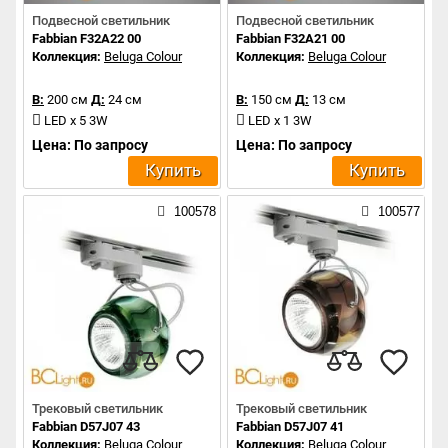
Подвесной светильник
Подвесной светильник
Fabbian F32A22 00
Fabbian F32A21 00
Коллекция:
Beluga Colour
Коллекция:
Beluga Colour
В:
200 см
Д:
24 см
В:
150 см
Д:
13 см
LED x 5 3W
LED x 1 3W
Цена: По запросу
Цена: По запросу
Купить
Купить
100578
100577
Трековый светильник
Трековый светильник
Fabbian D57J07 43
Fabbian D57J07 41
Коллекция:
Beluga Colour
Коллекция:
Beluga Colour