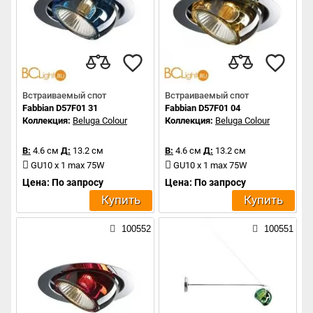
Встраиваемый спот
Встраиваемый спот
Fabbian D57F01 31
Fabbian D57F01 04
Коллекция:
Beluga Colour
Коллекция:
Beluga Colour
В:
4.6 см
Д:
13.2 см
В:
4.6 см
Д:
13.2 см
GU10 x 1 max 75W
GU10 x 1 max 75W
Цена: По запросу
Цена: По запросу
Купить
Купить
100552
100551