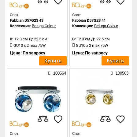
Спот
Спот
Fabbian D57G23 43
Fabbian D57G23 41
Коллекция:
Beluga Colour
Коллекция:
Beluga Colour
В:
12.3 см
Д:
22.5 см
В:
12.3 см
Д:
22.5 см
GU10 x 2 max 75W
GU10 x 2 max 75W
Цена: По запросу
Цена: По запросу
Купить
Купить
100564
100563
Спот
Спот