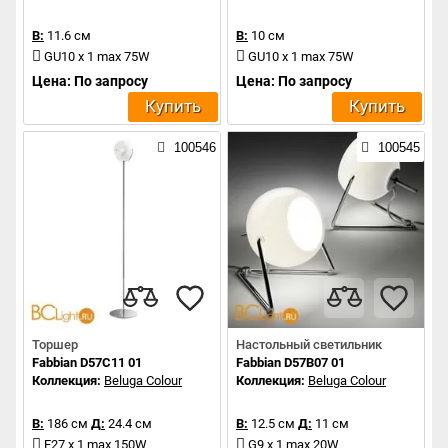
В:
11.6 см
В:
10 см
GU10 x 1 max 75W
GU10 x 1 max 75W
Цена: По запросу
Цена: По запросу
Купить
Купить
100546
100545
Торшер
Настольный светильник
Fabbian D57C11 01
Fabbian D57B07 01
Коллекция:
Beluga Colour
Коллекция:
Beluga Colour
В:
186 см
Д:
24.4 см
В:
12.5 см
Д:
11 см
E27 x 1 max 150W
G9 x 1 max 20W