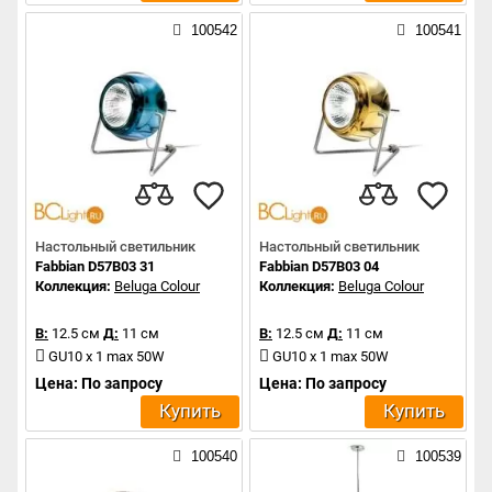
100542
100541
Настольный светильник
Настольный светильник
Fabbian D57B03 31
Fabbian D57B03 04
Коллекция:
Beluga Colour
Коллекция:
Beluga Colour
В:
12.5 см
Д:
11 см
В:
12.5 см
Д:
11 см
GU10 x 1 max 50W
GU10 x 1 max 50W
Цена: По запросу
Цена: По запросу
Купить
Купить
100540
100539