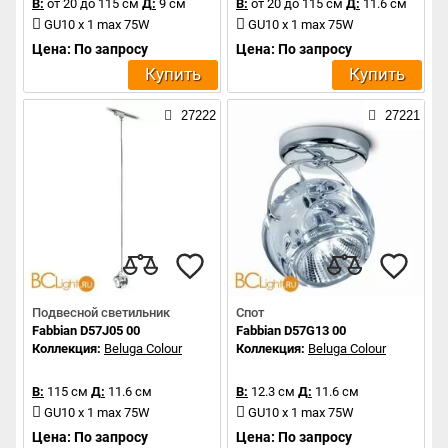
В:
от 20 до 115 см
Д:
9 см
В:
от 20 до 115 см
Д:
11.6 см
GU10 x 1 max 75W
GU10 x 1 max 75W
Цена: По запросу
Цена: По запросу
Купить
Купить
27222
27221
Подвесной светильник
Спот
Fabbian D57J05 00
Fabbian D57G13 00
Коллекция:
Beluga Colour
Коллекция:
Beluga Colour
В:
115 см
Д:
11.6 см
В:
12.3 см
Д:
11.6 см
GU10 x 1 max 75W
GU10 x 1 max 75W
Цена: По запросу
Цена: По запросу