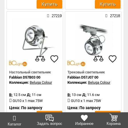
Купить
Купить
27219
27218
Настольный светильник
Трековый светильник
Fabbian D57B03 00
Fabbian D57J07 00
Коллекция:
Beluga Colour
Коллекция:
Beluga Colour
В:
12.5 см
Д:
11 см
В:
13 см
Д:
11.6 см
GU10 x 1 max 75W
GU10 x 1 max 75W
Цена: По запросу
Цена: По запросу
Купить
Купить
Задать вопрос
Избранное
Корзина
Каталог
27216
27206