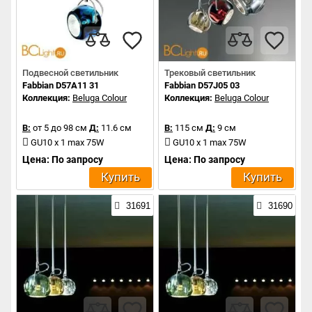
Подвесной светильник
Трековый светильник
Fabbian D57A11 31
Fabbian D57J05 03
Коллекция:
Beluga Colour
Коллекция:
Beluga Colour
В:
от 5 до 98 см
Д:
11.6 см
В:
115 см
Д:
9 см
GU10 x 1 max 75W
GU10 x 1 max 75W
Цена: По запросу
Цена: По запросу
Купить
Купить
31691
31690