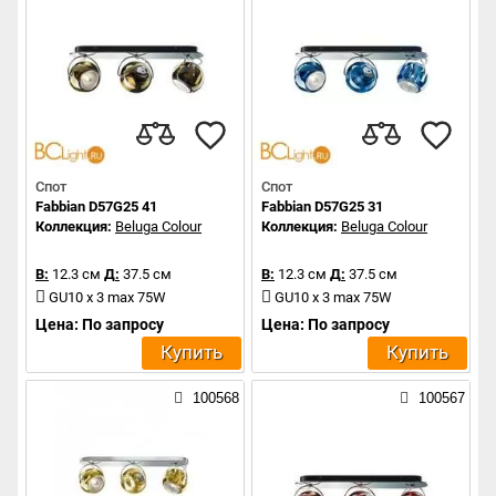
Спот
Спот
Fabbian D57G25 41
Fabbian D57G25 31
Коллекция:
Beluga Colour
Коллекция:
Beluga Colour
В:
12.3 см
Д:
37.5 см
В:
12.3 см
Д:
37.5 см
GU10 x 3 max 75W
GU10 x 3 max 75W
Цена: По запросу
Цена: По запросу
Купить
Купить
100568
100567