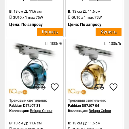
В:
13 см
Д:
11.6 см
В:
13 см
Д:
11.6 см
GU10 x 1 max 75W
GU10 x 1 max 75W
Цена: По запросу
Цена: По запросу
Купить
Купить
100576
100575
Трековый светильник
Трековый светильник
Fabbian D57J07 31
Fabbian D57J07 04
Коллекция:
Beluga Colour
Коллекция:
Beluga Colour
В:
13 см
Д:
11.6 см
В:
13 см
Д:
11.6 см