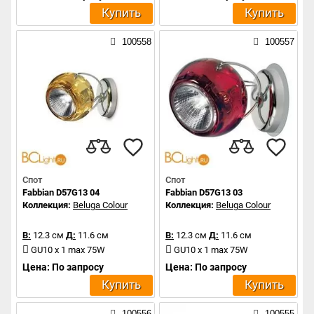
Купить
Купить
100558
100557
Спот
Спот
Fabbian D57G13 04
Fabbian D57G13 03
Коллекция:
Beluga Colour
Коллекция:
Beluga Colour
В:
12.3 см
Д:
11.6 см
В:
12.3 см
Д:
11.6 см
GU10 x 1 max 75W
GU10 x 1 max 75W
Цена: По запросу
Цена: По запросу
Купить
Купить
100556
100555