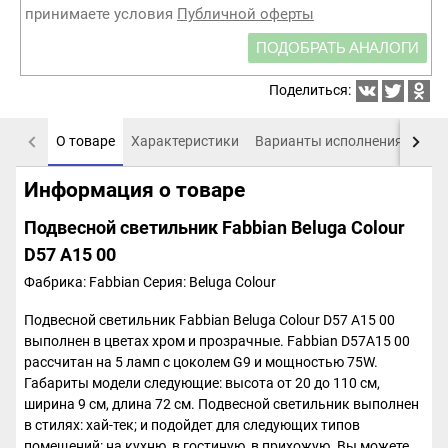
принимаете условия
Публичной оферты
ПОДОБРАТЬ АНАЛОГИ
Поделиться:
О товаре
Характеристики
Варианты исполнения
Пох
Информация о товаре
Подвесной светильник Fabbian Beluga Colour
D57 A15 00
Фабрика: Fabbian
Серия: Beluga Colour
Подвесной светильник Fabbian Beluga Colour D57 A15 00
выполнен в цветах хром и прозрачные. Fabbian D57A15 00
рассчитан на 5 ламп с цоколем G9 и мощностью 75W.
Габариты модели следующие: высота от 20 до 110 см,
ширина 9 см, длина 72 см. Подвесной светильник выполнен
в стилях: хай-тек; и подойдет для следующих типов
помещений: на кухню, в гостиную, в прихожую. Вы можете