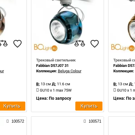
Трековый светильник
Трековый с
Fabbian D57J07 31
Fabbian D57
our
Коллекция:
Beluga Colour
Коллекция
В:
13 см
Д:
11.6 см
В:
13 см
Д:
GU10 x 1 max 75W
GU10 x 1
Цена: По запросу
Цена: По 
Купить
Купить
100572
100571