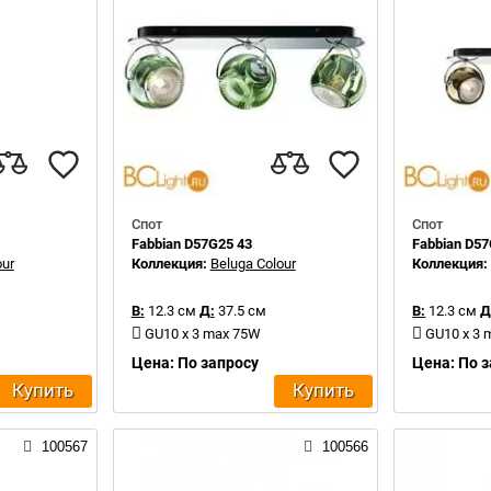
Спот
Спот
Fabbian D57G25 43
Fabbian D57
our
Коллекция:
Beluga Colour
Коллекция
В:
12.3 см
Д:
37.5 см
В:
12.3 см
Д
GU10 x 3 max 75W
GU10 x 3
Цена: По запросу
Цена: По 
Купить
Купить
100567
100566