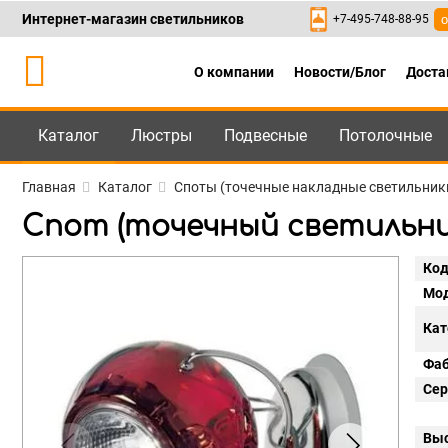
Интернет-магазин светильников
+7-495-748-88-95
о
О компании
Новости/Блог
Доста
Каталог
Люстры
Подвесные
Потолочные
Каталог
+7-495-748-88
Главная
Каталог
Споты (точечные накладные светильник
Спот (точечный светильник)
Код
Мод
Кат
Фаб
Сер
Выс