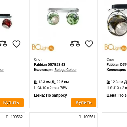
Спот
Спот
Fabbian D57G23 43
Fabbian D57
our
Коллекция:
Beluga Colour
Коллекция
В:
12.3 см
Д:
22.5 см
В:
12.3 см
Д
GU10 x 2 max 75W
GU10 x 2
Цена: По запросу
Цена: По 
Купить
Купить
100562
100561