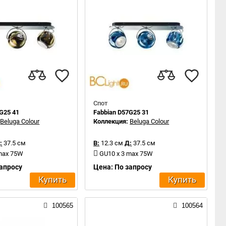
Спот
G25 41
Fabbian D57G25 31
:
Beluga Colour
Коллекция:
Beluga Colour
:
37.5 см
В:
12.3 см
Д:
37.5 см
 max 75W
GU10 x 3 max 75W
запросу
Цена: По запросу
Купить
Купить
100565
100564