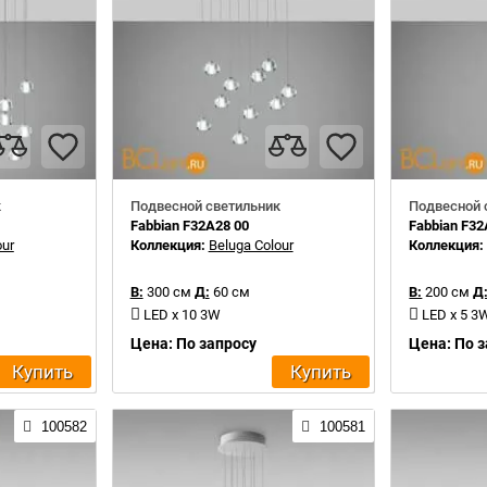
к
Подвесной светильник
Подвесной 
Fabbian F32A28 00
Fabbian F32
our
Коллекция:
Beluga Colour
Коллекция
В:
300 см
Д:
60 см
В:
200 см
Д
LED x 10 3W
LED x 5 3
Цена: По запросу
Цена: По 
Купить
Купить
100582
100581