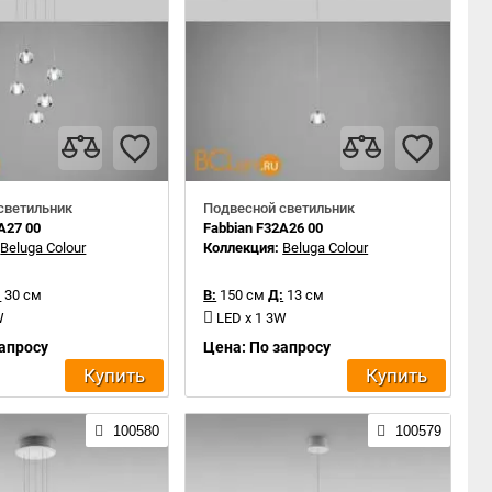
светильник
Подвесной светильник
A27 00
Fabbian F32A26 00
:
Beluga Colour
Коллекция:
Beluga Colour
:
30 см
В:
150 см
Д:
13 см
W
LED x 1 3W
запросу
Цена: По запросу
Купить
Купить
100580
100579