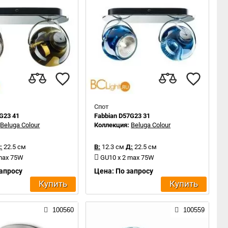
Спот
G23 41
Fabbian D57G23 31
:
Beluga Colour
Коллекция:
Beluga Colour
:
22.5 см
В:
12.3 см
Д:
22.5 см
 max 75W
GU10 x 2 max 75W
запросу
Цена: По запросу
Купить
Купить
100560
100559