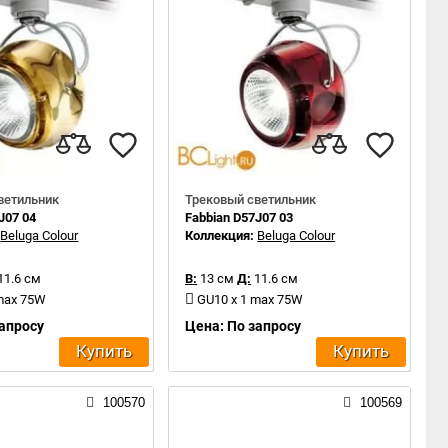
ветильник
Трековый светильник
J07 04
Fabbian D57J07 03
:
Beluga Colour
Коллекция:
Beluga Colour
11.6 см
В:
13 см
Д:
11.6 см
 max 75W
GU10 x 1 max 75W
запросу
Цена: По запросу
Купить
Купить
100570
100569