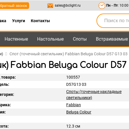
братный звонок
sales@bclight.ru
Пн - Пт
: 10:00
вка
Услуги
Контакты
Настенные
Настольные
Споты
Встраиваемые
-95
,
8-800-550-95-45
sales@bclight.ru
и)
Спот (точечный светильник) Fabbian Beluga Colour D57 G13 03
 Fabbian Beluga Colour D57 
 товара:
100557
ель:
D57G13 03
Споты (точечные накладные
егория:
светильники)
рика:
Fabbian
ия:
Beluga Colour
ота:
12.3 см