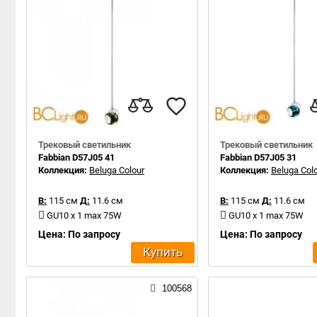
Трековый светильник
Трековый светильник
Fabbian D57J05 41
Fabbian D57J05 31
Коллекция:
Beluga Colour
Коллекция:
Beluga Col
В:
115 см
Д:
11.6 см
В:
115 см
Д:
11.6 см
GU10 x 1 max 75W
GU10 x 1 max 75W
Цена: По запросу
Цена: По запросу
Купить
100568