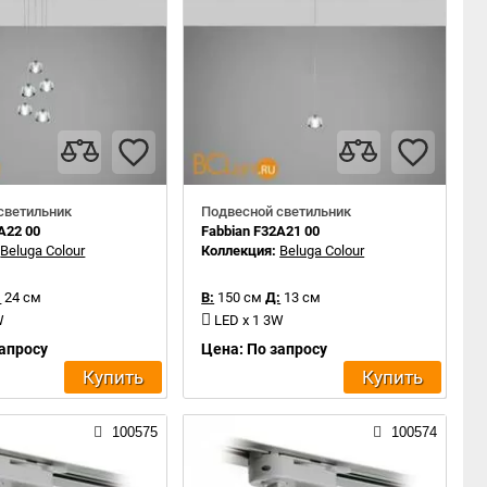
светильник
Подвесной светильник
A22 00
Fabbian F32A21 00
:
Beluga Colour
Коллекция:
Beluga Colour
:
24 см
В:
150 см
Д:
13 см
W
LED x 1 3W
запросу
Цена: По запросу
Купить
Купить
100575
100574