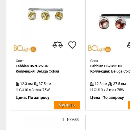
Спот
Спот
Fabbian D57G25 04
Fabbian D57G25 03
Коллекция:
Beluga Colour
Коллекция:
Beluga Col
В:
12.3 см
Д:
37.5 см
В:
12.3 см
Д:
37.5 см
GU10 x 3 max 75W
GU10 x 3 max 75W
Цена: По запросу
Цена: По запросу
Купить
100563