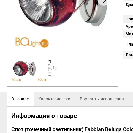
Диа
Пок
Арм
Мат
Пл
Ла
О товаре
Характеристики
Варианты исполнения
Информация о товаре
Спот (точечный светильник) Fabbian Beluga Col