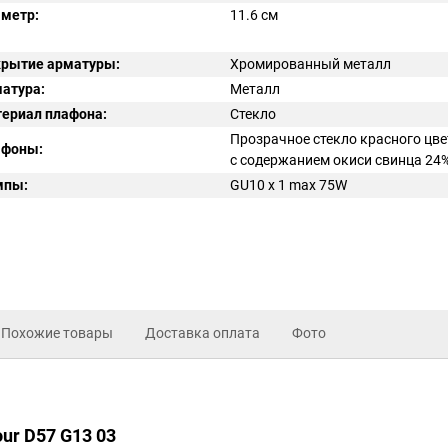
метр:
11.6 см
рытие арматуры:
Хромированный металл
атура:
Металл
ериал плафона:
Стекло
Прозрачное стекло красного цве
афоны:
с содержанием окиси свинца 24
мпы:
GU10 x 1 max 75W
Похожие товары
Доставка оплата
Фото
our D57 G13 03