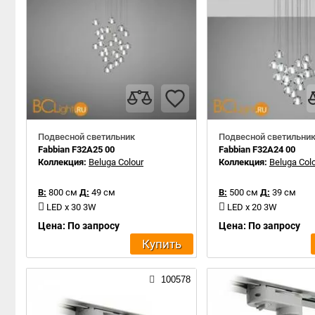
Подвесной светильник
Подвесной светильни
Fabbian F32A25 00
Fabbian F32A24 00
Коллекция:
Beluga Colour
Коллекция:
Beluga Col
В:
800 см
Д:
49 см
В:
500 см
Д:
39 см
LED x 30 3W
LED x 20 3W
Цена: По запросу
Цена: По запросу
Купить
100578