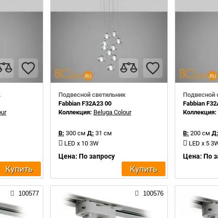
к
Подвесной светильник
Подвесной 
Fabbian F32A23 00
Fabbian F32
our
Коллекция:
Beluga Colour
Коллекция
В:
300 см
Д:
31 см
В:
200 см
Д
LED x 10 3W
LED x 5 3
Цена: По запросу
Цена: По 
Купить
Купить
100577
100576