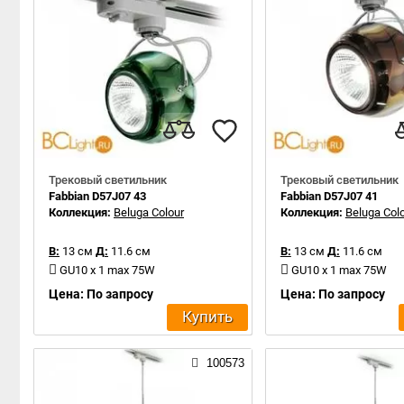
Трековый светильник
Трековый светильник
Fabbian D57J07 43
Fabbian D57J07 41
Коллекция:
Beluga Colour
Коллекция:
Beluga Col
В:
13 см
Д:
11.6 см
В:
13 см
Д:
11.6 см
GU10 x 1 max 75W
GU10 x 1 max 75W
Цена: По запросу
Цена: По запросу
Купить
100573