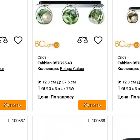
Спот
Спот
Fabbian D57G25 43
Fabbian D57
our
Коллекция:
Beluga Colour
Коллекция
В:
12.3 см
Д:
37.5 см
В:
12.3 см
Д
GU10 x 3 max 75W
GU10 x 3
Цена: По запросу
Цена: По 
Купить
Купить
100567
100566