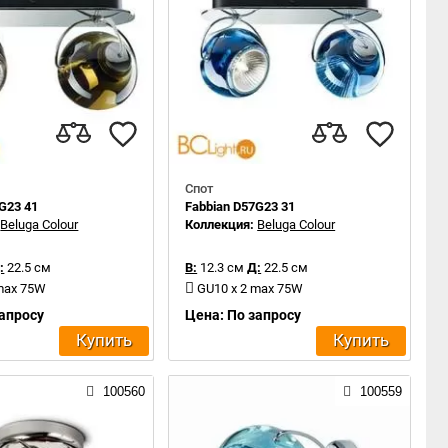
Спот
G23 41
Fabbian D57G23 31
:
Beluga Colour
Коллекция:
Beluga Colour
:
22.5 см
В:
12.3 см
Д:
22.5 см
 max 75W
GU10 x 2 max 75W
запросу
Цена: По запросу
Купить
Купить
100560
100559