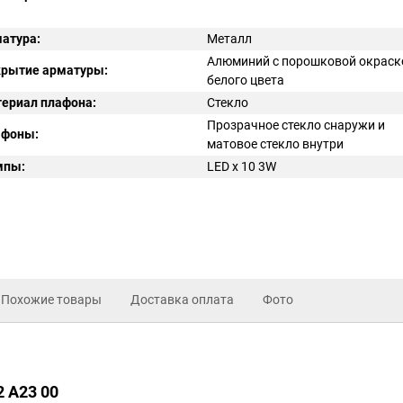
атура:
Металл
Алюминий с порошковой окраск
рытие арматуры:
белого цвета
ериал плафона:
Стекло
Прозрачное стекло снаружи и
афоны:
матовое стекло внутри
мпы:
LED x 10 3W
Похожие товары
Доставка оплата
Фото
2 A23 00