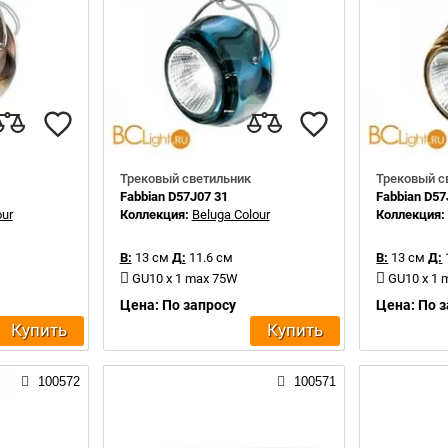
Трековый светильник
Трековый с
Fabbian D57J07 31
Fabbian D57
our
Коллекция:
Beluga Colour
Коллекция
В:
13 см
Д:
11.6 см
В:
13 см
Д:
GU10 x 1 max 75W
GU10 x 1
Цена: По запросу
Цена: По 
Купить
Купить
100572
100571