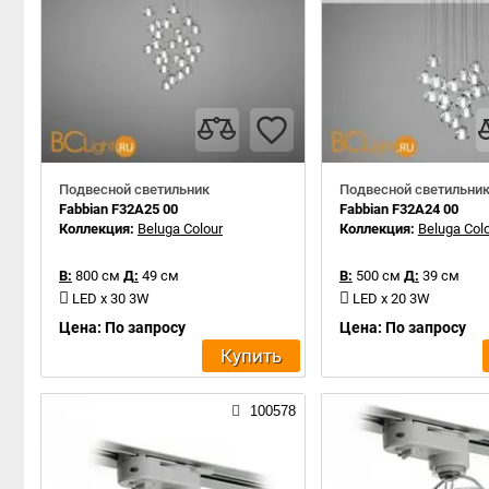
Подвесной светильник
Подвесной светильни
Fabbian F32A25 00
Fabbian F32A24 00
Коллекция:
Beluga Colour
Коллекция:
Beluga Col
В:
800 см
Д:
49 см
В:
500 см
Д:
39 см
LED x 30 3W
LED x 20 3W
Цена: По запросу
Цена: По запросу
Купить
100578