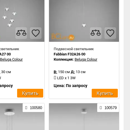
светильник
Подвесной светильник
A27 00
Fabbian F32A26 00
:
Beluga Colour
Коллекция:
Beluga Colour
:
30 см
В:
150 см
Д:
13 см
W
LED x 1 3W
запросу
Цена: По запросу
Купить
Купить
100580
100579