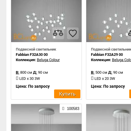
Подвесной светильник
Подвесной светильни
Fabbian F32A30 00
Fabbian F32A29 00
Коллекция:
Beluga Colour
Коллекция:
Beluga Col
В:
800 см
Д:
90 см
В:
500 см
Д:
90 см
LED x 30 3W
LED x 20 3W
Цена: По запросу
Цена: По запросу
Купить
100583