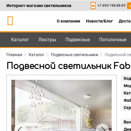
Интернет-магазин светильников
+7-495-748-88-95
о
О компании
Новости/Блог
Доста
Каталог
Люстры
Подвесные
Потолочные
Каталог
+7-495-748-88
Главная
Каталог
Подвесные светильники
Подвесной св
Подвесной светильник Fabbi
Код
Мод
Кат
Фаб
Сер
Выс
Диа