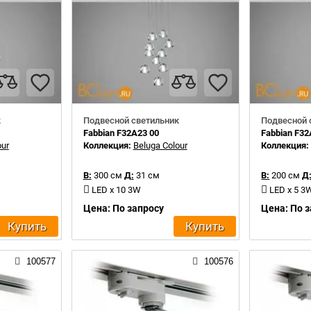
к
Подвесной светильник
Подвесной 
Fabbian F32A23 00
Fabbian F32
our
Коллекция:
Beluga Colour
Коллекция
В:
300 см
Д:
31 см
В:
200 см
Д
LED x 10 3W
LED x 5 3
Цена: По запросу
Цена: По 
Купить
Купить
100577
100576