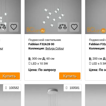
к
Подвесной светильник
Подвесной 
Fabbian F32A28 00
Fabbian F32
our
Коллекция:
Beluga Colour
Коллекция
В:
300 см
Д:
60 см
В:
200 см
Д
LED x 10 3W
LED x 5 3
Цена: По запросу
Цена: По 
Купить
Купить
100582
100581