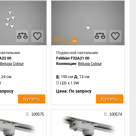
светильник
Подвесной светильник
A22 00
Fabbian F32A21 00
:
Beluga Colour
Коллекция:
Beluga Colour
:
24 см
В:
150 см
Д:
13 см
W
LED x 1 3W
запросу
Цена: По запросу
Купить
Купить
100575
100574