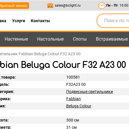
братный звонок
sales@bclight.ru
Пн - Пт
: 10:00
вка
Услуги
Контакты
Настенные
Настольные
Споты
Встраиваемые
-95
,
8-800-550-95-45
sales@bclight.ru
етильник Fabbian Beluga Colour F32 A23 00
an Beluga Colour F32 A23 00
 товара:
100581
ель:
F32A23 00
егория:
Подвесные светильники
рика:
Fabbian
ия:
Beluga Colour
ота:
300 см
метр:
31 см