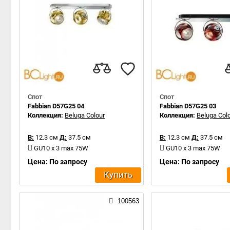
Спот
Спот
Fabbian D57G25 04
Fabbian D57G25 03
Коллекция:
Beluga Colour
Коллекция:
Beluga Col
В:
12.3 см
Д:
37.5 см
В:
12.3 см
Д:
37.5 см
GU10 x 3 max 75W
GU10 x 3 max 75W
Цена: По запросу
Цена: По запросу
Купить
100563