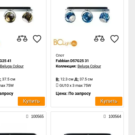
Спот
G25 41
Fabbian D57G25 31
:
Beluga Colour
Коллекция:
Beluga Colour
:
37.5 см
В:
12.3 см
Д:
37.5 см
 max 75W
GU10 x 3 max 75W
запросу
Цена: По запросу
Купить
Купить
100565
100564