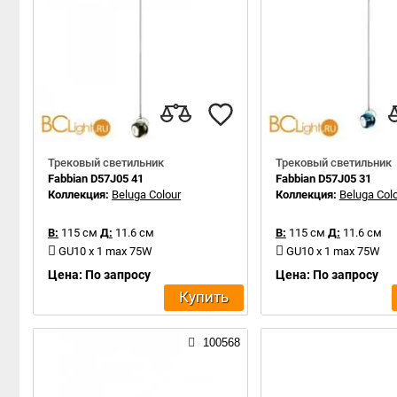
Трековый светильник
Трековый светильник
Fabbian D57J05 41
Fabbian D57J05 31
Коллекция:
Beluga Colour
Коллекция:
Beluga Col
В:
115 см
Д:
11.6 см
В:
115 см
Д:
11.6 см
GU10 x 1 max 75W
GU10 x 1 max 75W
Цена: По запросу
Цена: По запросу
Купить
100568