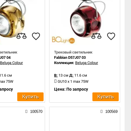
ветильник
Трековый светильник
J07 04
Fabbian D57J07 03
:
Beluga Colour
Коллекция:
Beluga Colour
11.6 см
В:
13 см
Д:
11.6 см
 max 75W
GU10 x 1 max 75W
запросу
Цена: По запросу
Купить
Купить
100570
100569