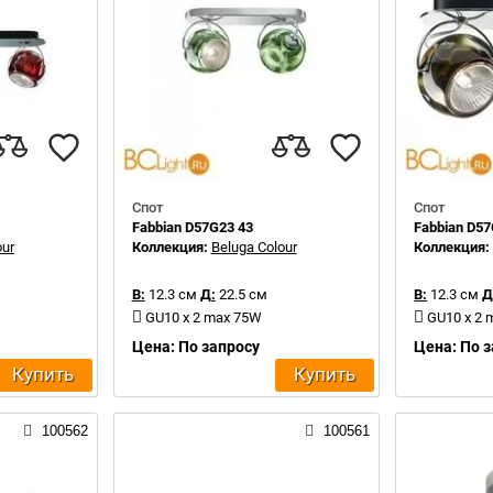
Спот
Спот
Fabbian D57G23 43
Fabbian D57
our
Коллекция:
Beluga Colour
Коллекция
В:
12.3 см
Д:
22.5 см
В:
12.3 см
Д
GU10 x 2 max 75W
GU10 x 2
Цена: По запросу
Цена: По 
Купить
Купить
100562
100561