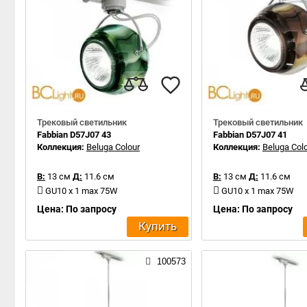
Трековый светильник
Трековый светильник
Fabbian D57J07 43
Fabbian D57J07 41
Коллекция:
Beluga Colour
Коллекция:
Beluga Col
В:
13 см
Д:
11.6 см
В:
13 см
Д:
11.6 см
GU10 x 1 max 75W
GU10 x 1 max 75W
Цена: По запросу
Цена: По запросу
Купить
100573