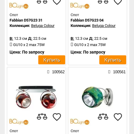
Спот
Спот
Fabbian D57G23 31
Fabbian D57G23 04
Коллекция:
Beluga Colour
Коллекция:
Beluga Colour
В:
12.3 см
Д:
22.5 см
В:
12.3 см
Д:
22.5 см
GU10 x 2 max 75W
GU10 x 2 max 75W
Цена: По запросу
Цена: По запросу
Купить
Купить
100562
100561
Спот
Спот