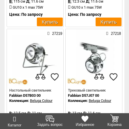
В:
115 см
Д:
11.6 см
В:
12.3 см
Д:
11.6 см
GU10 x 1 max 75W
GU10 x 1 max 75W
Цена: По запросу
Цена: По запросу
Купить
Купить
27219
27218
Настольный светильник
Трековый светильник
Fabbian D57B03 00
Fabbian D57J07 00
Коллекция:
Beluga Colour
Коллекция:
Beluga Colour
В:
12.5 см
Д:
11 см
В:
13 см
Д:
11.6 см
GU10 x 1 max 75W
GU10 x 1 max 75W
Задать вопрос
Избранное
Корзина
Каталог
Цена: По запросу
Цена: По запросу