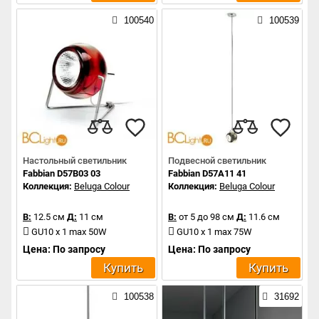
100540
100539
Настольный светильник
Подвесной светильник
Fabbian D57B03 03
Fabbian D57A11 41
Коллекция:
Beluga Colour
Коллекция:
Beluga Colour
В:
12.5 см
Д:
11 см
В:
от 5 до 98 см
Д:
11.6 см
GU10 x 1 max 50W
GU10 x 1 max 75W
Цена: По запросу
Цена: По запросу
Купить
Купить
100538
31692