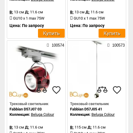
В:
13 см
Д:
11.6 см
В:
13 см
Д:
11.6 см
GU10 x 1 max 75W
GU10 x 1 max 75W
Цена: По запросу
Цена: По запросу
Купить
Купить
100574
100573
Трековый светильник
Трековый светильник
Fabbian D57J07 03
Fabbian D57J05 41
Коллекция:
Beluga Colour
Коллекция:
Beluga Colour
В:
13 см
Д:
11.6 см
В:
115 см
Д:
11.6 см