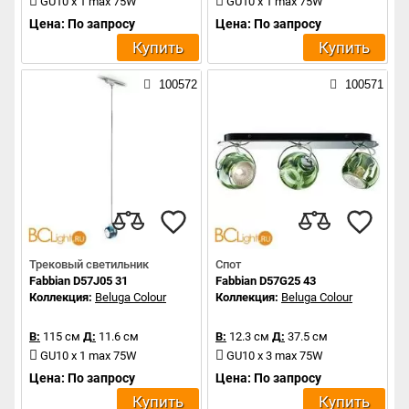
GU10 x 1 max 75W
GU10 x 1 max 75W
Цена: По запросу
Цена: По запросу
Купить
Купить
100572
100571
Трековый светильник
Спот
Fabbian D57J05 31
Fabbian D57G25 43
Коллекция:
Beluga Colour
Коллекция:
Beluga Colour
В:
115 см
Д:
11.6 см
В:
12.3 см
Д:
37.5 см
GU10 x 1 max 75W
GU10 x 3 max 75W
Цена: По запросу
Цена: По запросу
Купить
Купить