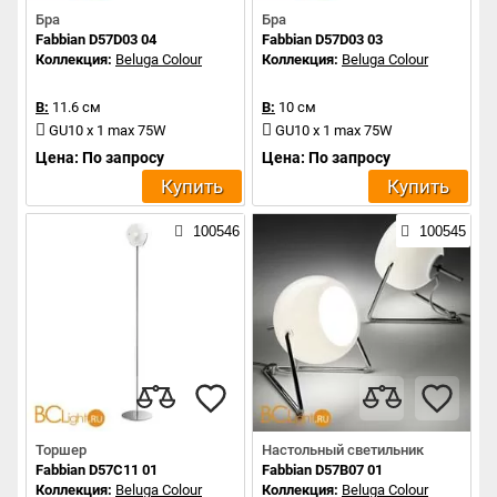
Бра
Бра
Fabbian D57D03 04
Fabbian D57D03 03
Коллекция:
Beluga Colour
Коллекция:
Beluga Colour
В:
11.6 см
В:
10 см
GU10 x 1 max 75W
GU10 x 1 max 75W
Цена: По запросу
Цена: По запросу
Купить
Купить
100546
100545
Торшер
Настольный светильник
Fabbian D57C11 01
Fabbian D57B07 01
Коллекция:
Beluga Colour
Коллекция:
Beluga Colour