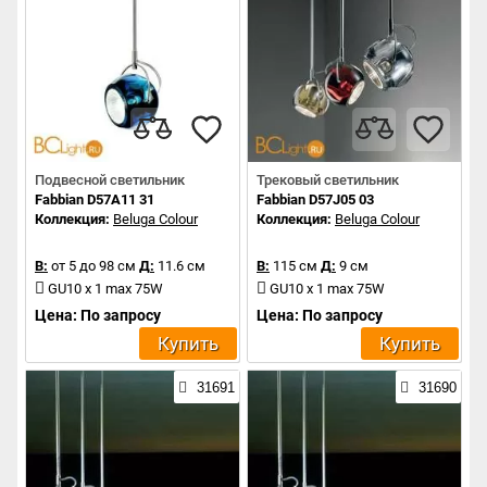
Подвесной светильник
Трековый светильник
Fabbian D57A11 31
Fabbian D57J05 03
Коллекция:
Beluga Colour
Коллекция:
Beluga Colour
В:
от 5 до 98 см
Д:
11.6 см
В:
115 см
Д:
9 см
GU10 x 1 max 75W
GU10 x 1 max 75W
Цена: По запросу
Цена: По запросу
Купить
Купить
31691
31690