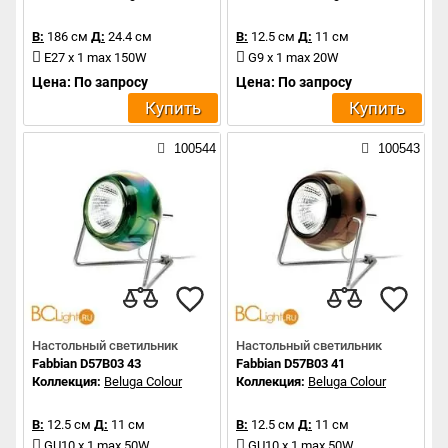
В:
186 см
Д:
24.4 см
В:
12.5 см
Д:
11 см
E27 x 1 max 150W
G9 x 1 max 20W
Цена: По запросу
Цена: По запросу
Купить
Купить
100544
100543
Настольный светильник
Настольный светильник
Fabbian D57B03 43
Fabbian D57B03 41
Коллекция:
Beluga Colour
Коллекция:
Beluga Colour
В:
12.5 см
Д:
11 см
В:
12.5 см
Д:
11 см
GU10 x 1 max 50W
GU10 x 1 max 50W