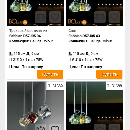
Трековый светильник
Спот
Fabbian D57J05 04
Fabbian D57J05 43
Коллекция:
Beluga Colour
Коллекция:
Beluga Colour
В:
115 см
Д:
9 см
В:
115 см
Д:
9 см
GU10 x 1 max 75W
GU10 x 1 max 75W
Цена: По запросу
Цена: По запросу
Купить
Купить
31689
31688