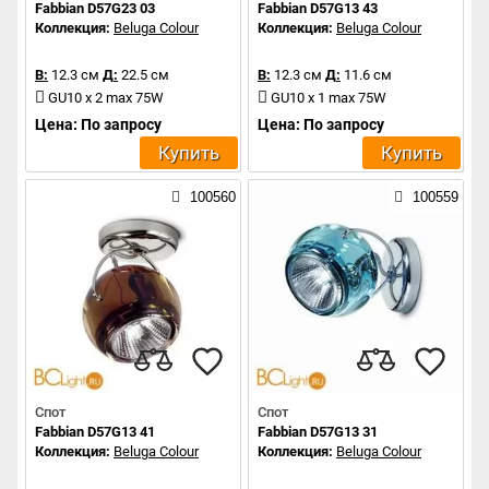
Fabbian D57G23 03
Fabbian D57G13 43
Коллекция:
Beluga Colour
Коллекция:
Beluga Colour
В:
12.3 см
Д:
22.5 см
В:
12.3 см
Д:
11.6 см
GU10 x 2 max 75W
GU10 x 1 max 75W
Цена: По запросу
Цена: По запросу
Купить
Купить
100560
100559
Спот
Спот
Fabbian D57G13 41
Fabbian D57G13 31
Коллекция:
Beluga Colour
Коллекция:
Beluga Colour