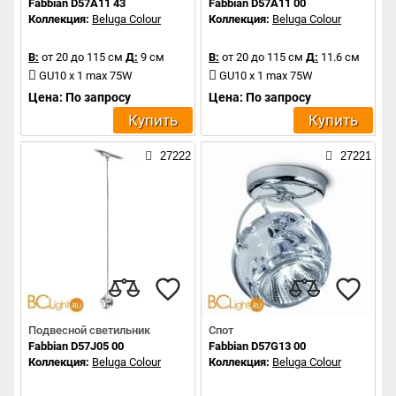
Fabbian D57A11 43
Fabbian D57A11 00
Коллекция:
Beluga Colour
Коллекция:
Beluga Colour
В:
от 20 до 115 см
Д:
9 см
В:
от 20 до 115 см
Д:
11.6 см
GU10 x 1 max 75W
GU10 x 1 max 75W
Цена: По запросу
Цена: По запросу
Купить
Купить
27222
27221
Подвесной светильник
Спот
Fabbian D57J05 00
Fabbian D57G13 00
Коллекция:
Beluga Colour
Коллекция:
Beluga Colour