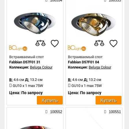
100554
100553
Встраиваемый спот
Встраиваемый спот
Fabbian D57F01 31
Fabbian D57F01 04
Коллекция:
Beluga Colour
Коллекция:
Beluga Colour
В:
4.6 см
Д:
13.2 см
В:
4.6 см
Д:
13.2 см
GU10 x 1 max 75W
GU10 x 1 max 75W
Цена: По запросу
Цена: По запросу
Купить
Купить
100552
100551