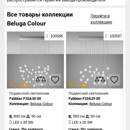
распространяется гарантия завода-производителя.
Все товары коллекции
Перейти в
коллекцию
Beluga Colour
100588
100587
Подвесной светильник
Подвесной светильник
Fabbian F32A30 00
Fabbian F32A29 00
Коллекция:
Beluga Colour
Коллекция:
Beluga Colour
В:
800 см
Д:
90 см
В:
500 см
Д:
90 см
LED x 30 3W
LED x 20 3W
Цена: По запросу
Цена: По запросу