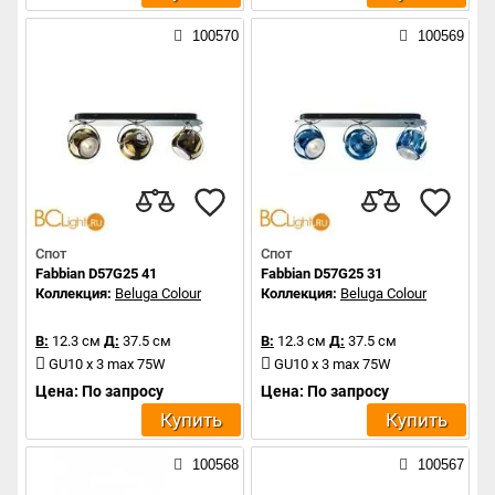
100570
100569
Спот
Спот
Fabbian D57G25 41
Fabbian D57G25 31
Коллекция:
Beluga Colour
Коллекция:
Beluga Colour
В:
12.3 см
Д:
37.5 см
В:
12.3 см
Д:
37.5 см
GU10 x 3 max 75W
GU10 x 3 max 75W
Цена: По запросу
Цена: По запросу
Купить
Купить
100568
100567