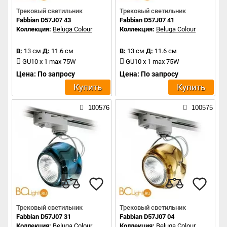
Трековый светильник
Трековый светильник
Fabbian D57J07 43
Fabbian D57J07 41
Коллекция:
Beluga Colour
Коллекция:
Beluga Colour
В:
13 см
Д:
11.6 см
В:
13 см
Д:
11.6 см
GU10 x 1 max 75W
GU10 x 1 max 75W
Цена: По запросу
Цена: По запросу
Купить
Купить
100576
100575
Трековый светильник
Трековый светильник
Fabbian D57J07 31
Fabbian D57J07 04
Коллекция:
Beluga Colour
Коллекция:
Beluga Colour