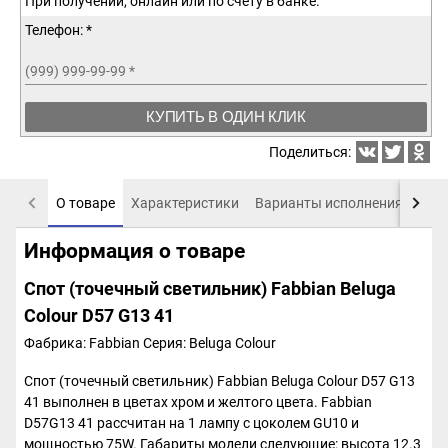
При получении, онлайн или по счету в банке.
Телефон: *
(999) 999-99-99
*
КУПИТЬ В ОДИН КЛИК
Поделиться:
О товаре
Характеристики
Варианты исполнения
Пох
Информация о товаре
Спот (точечный светильник) Fabbian Beluga
Colour D57 G13 41
Фабрика: Fabbian
Серия: Beluga Colour
Спот (точечный светильник) Fabbian Beluga Colour D57 G13
41 выполнен в цветах хром и желтого цвета. Fabbian
D57G13 41 рассчитан на 1 лампу с цоколем GU10 и
мощностью 75W. Габариты модели следующие: высота 12.3