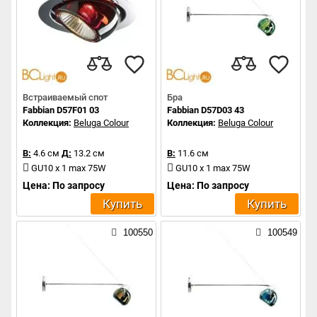
Встраиваемый спот
Бра
Fabbian D57F01 03
Fabbian D57D03 43
Коллекция:
Beluga Colour
Коллекция:
Beluga Colour
В:
4.6 см
Д:
13.2 см
В:
11.6 см
GU10 x 1 max 75W
GU10 x 1 max 75W
Цена: По запросу
Цена: По запросу
Купить
Купить
100550
100549