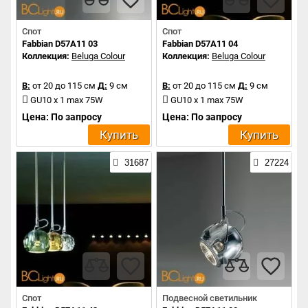
Спот
Спот
Fabbian D57A11 03
Fabbian D57A11 04
Коллекция:
Beluga Colour
Коллекция:
Beluga Colour
В:
от 20 до 115 см
Д:
9 см
В:
от 20 до 115 см
Д:
9 см
GU10 x 1 max 75W
GU10 x 1 max 75W
Цена: По запросу
Цена: По запросу
Купить
Купить
31687
27224
Спот
Подвесной светильник