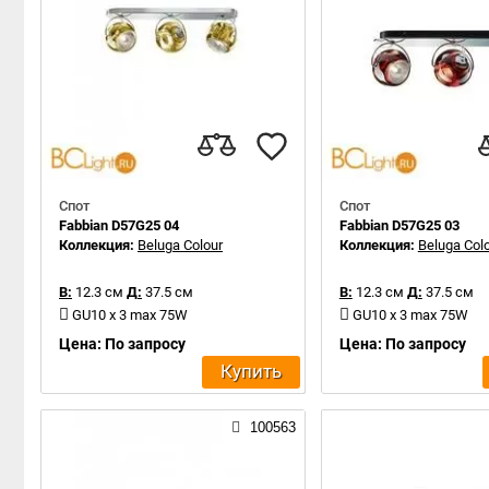
Спот
Спот
Fabbian D57G25 04
Fabbian D57G25 03
Коллекция:
Beluga Colour
Коллекция:
Beluga Col
В:
12.3 см
Д:
37.5 см
В:
12.3 см
Д:
37.5 см
GU10 x 3 max 75W
GU10 x 3 max 75W
Цена: По запросу
Цена: По запросу
Купить
100563