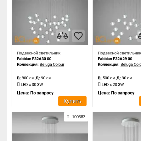
Подвесной светильник
Подвесной светильни
Fabbian F32A30 00
Fabbian F32A29 00
Коллекция:
Beluga Colour
Коллекция:
Beluga Col
В:
800 см
Д:
90 см
В:
500 см
Д:
90 см
LED x 30 3W
LED x 20 3W
Цена: По запросу
Цена: По запросу
Купить
100583