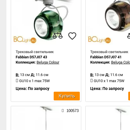
Трековый светильник
Трековый светильник
Fabbian D57J07 43
Fabbian D57J07 41
Коллекция:
Beluga Colour
Коллекция:
Beluga Col
В:
13 см
Д:
11.6 см
В:
13 см
Д:
11.6 см
GU10 x 1 max 75W
GU10 x 1 max 75W
Цена: По запросу
Цена: По запросу
Купить
100573