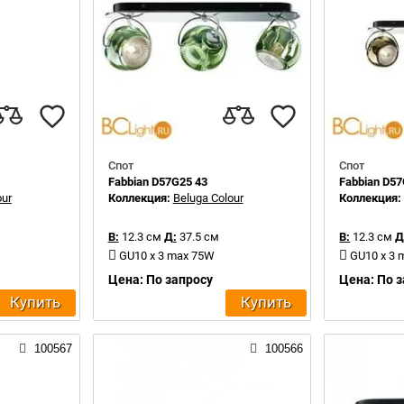
Спот
Спот
Fabbian D57G25 43
Fabbian D57
our
Коллекция:
Beluga Colour
Коллекция
В:
12.3 см
Д:
37.5 см
В:
12.3 см
Д
GU10 x 3 max 75W
GU10 x 3
Цена: По запросу
Цена: По 
Купить
Купить
100567
100566