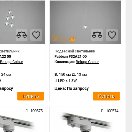
светильник
Подвесной светильник
A22 00
Fabbian F32A21 00
:
Beluga Colour
Коллекция:
Beluga Colour
:
24 см
В:
150 см
Д:
13 см
W
LED x 1 3W
запросу
Цена: По запросу
Купить
Купить
100575
100574