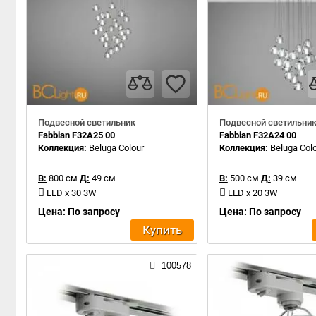
Подвесной светильник
Подвесной светильни
Fabbian F32A25 00
Fabbian F32A24 00
Коллекция:
Beluga Colour
Коллекция:
Beluga Col
В:
800 см
Д:
49 см
В:
500 см
Д:
39 см
LED x 30 3W
LED x 20 3W
Цена: По запросу
Цена: По запросу
Купить
100578