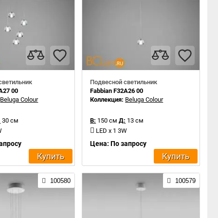
светильник
Подвесной светильник
A27 00
Fabbian F32A26 00
:
Beluga Colour
Коллекция:
Beluga Colour
:
30 см
В:
150 см
Д:
13 см
W
LED x 1 3W
запросу
Цена: По запросу
Купить
Купить
100580
100579