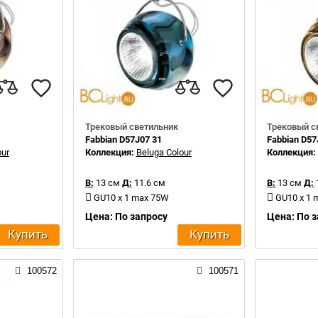
Трековый светильник
Трековый с
Fabbian D57J07 31
Fabbian D57
our
Коллекция:
Beluga Colour
Коллекция
В:
13 см
Д:
11.6 см
В:
13 см
Д:
GU10 x 1 max 75W
GU10 x 1
Цена: По запросу
Цена: По 
Купить
Купить
100572
100571