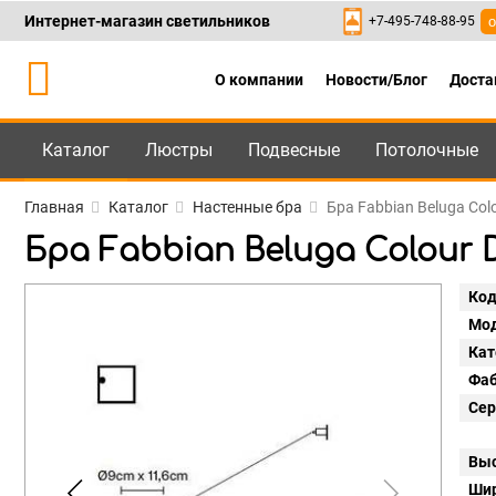
Интернет-магазин светильников
+7-495-748-88-95
о
О компании
Новости/Блог
Доста
Каталог
Люстры
Подвесные
Потолочные
Каталог
+7-495-748-88
Главная
Каталог
Настенные бра
Бра Fabbian Beluga Col
Бра Fabbian Beluga Colour D
Код
Мод
Кат
Фаб
Сер
Выс
Шир