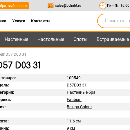
братный звонок
sales@bclight.ru
Пн - Пт
: 10:00
вка
Услуги
Контакты
Настенные
Настольные
Споты
Встраиваемые
-95
,
8-800-550-95-45
sales@bclight.ru
our D57 D03 31
57 D03 31
 товара:
100549
ель:
D57D03 31
егория:
Настенные бра
рика:
Fabbian
ия:
Beluga Colour
ота:
11.6 см
ина:
9 см