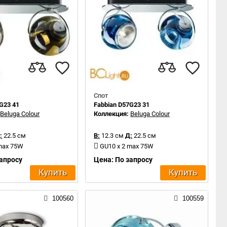
Спот
G23 41
Fabbian D57G23 31
:
Beluga Colour
Коллекция:
Beluga Colour
:
22.5 см
В:
12.3 см
Д:
22.5 см
 max 75W
GU10 x 2 max 75W
запросу
Цена: По запросу
Купить
Купить
100560
100559