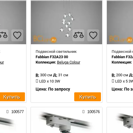
к
Подвесной светильник
Подвесной 
Fabbian F32A23 00
Fabbian F32
our
Коллекция:
Beluga Colour
Коллекция
В:
300 см
Д:
31 см
В:
200 см
Д
LED x 10 3W
LED x 5 3
Цена: По запросу
Цена: По 
Купить
Купить
100577
100576