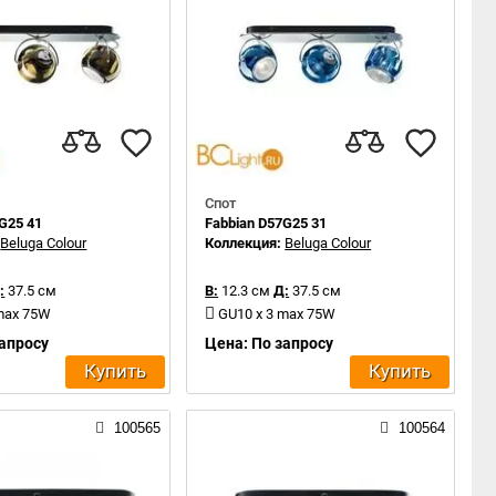
Спот
G25 41
Fabbian D57G25 31
:
Beluga Colour
Коллекция:
Beluga Colour
:
37.5 см
В:
12.3 см
Д:
37.5 см
 max 75W
GU10 x 3 max 75W
запросу
Цена: По запросу
Купить
Купить
100565
100564