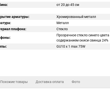
бина:
от 20 до 45 см
рытие арматуры:
Хромированный металл
атура:
Металл
ериал плафона:
Стекло
Прозрачное стекло синего цвета 
афоны:
содержанием окиси свинца 24%
мпы:
GU10 x 1 max 75W
Похожие товары
Доставка оплата
Фото