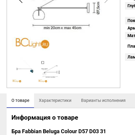
Глу
Пок
Арм
Мат
Пл
Ла
О товаре
Характеристики
Варианты исполнения
Информация о товаре
Бра Fabbian Beluga Colour D57 D03 31