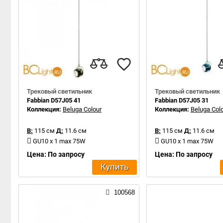
Трековый светильник
Трековый светильник
Fabbian D57J05 41
Fabbian D57J05 31
Коллекция:
Beluga Colour
Коллекция:
Beluga Col
В:
115 см
Д:
11.6 см
В:
115 см
Д:
11.6 см
GU10 x 1 max 75W
GU10 x 1 max 75W
Цена: По запросу
Цена: По запросу
Купить
100568