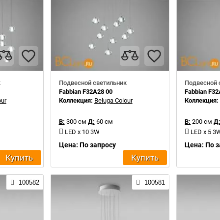
к
Подвесной светильник
Подвесной 
Fabbian F32A28 00
Fabbian F32
our
Коллекция:
Beluga Colour
Коллекция
В:
300 см
Д:
60 см
В:
200 см
Д
LED x 10 3W
LED x 5 3
Цена: По запросу
Цена: По 
Купить
Купить
100582
100581