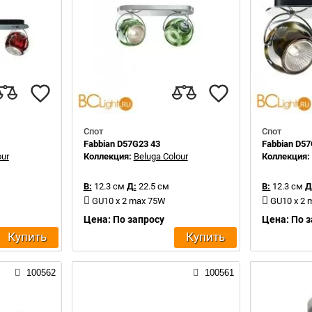
Спот
Спот
Fabbian D57G23 43
Fabbian D57
our
Коллекция:
Beluga Colour
Коллекция
В:
12.3 см
Д:
22.5 см
В:
12.3 см
Д
GU10 x 2 max 75W
GU10 x 2
Цена: По запросу
Цена: По 
Купить
Купить
100562
100561