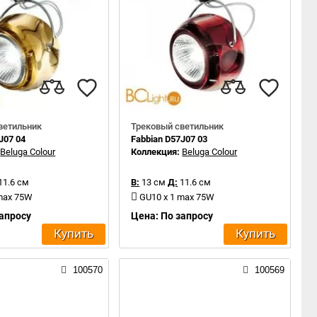
ветильник
Трековый светильник
J07 04
Fabbian D57J07 03
:
Beluga Colour
Коллекция:
Beluga Colour
11.6 см
В:
13 см
Д:
11.6 см
 max 75W
GU10 x 1 max 75W
запросу
Цена: По запросу
Купить
Купить
100570
100569