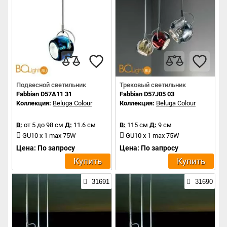
Подвесной светильник
Трековый светильник
Fabbian D57A11 31
Fabbian D57J05 03
Коллекция:
Beluga Colour
Коллекция:
Beluga Colour
В:
от 5 до 98 см
Д:
11.6 см
В:
115 см
Д:
9 см
GU10 x 1 max 75W
GU10 x 1 max 75W
Цена: По запросу
Цена: По запросу
Купить
Купить
31691
31690