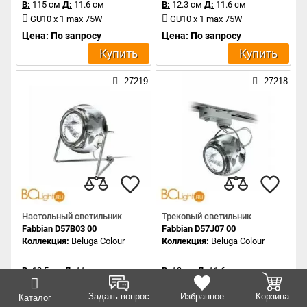
В:
115 см
Д:
11.6 см
В:
12.3 см
Д:
11.6 см
GU10 x 1 max 75W
GU10 x 1 max 75W
Цена: По запросу
Цена: По запросу
Купить
Купить
27219
27218
Настольный светильник
Трековый светильник
Fabbian D57B03 00
Fabbian D57J07 00
Коллекция:
Beluga Colour
Коллекция:
Beluga Colour
В:
12.5 см
Д:
11 см
В:
13 см
Д:
11.6 см
GU10 x 1 max 75W
GU10 x 1 max 75W
Задать вопрос
Избранное
Корзина
Каталог
Цена: По запросу
Цена: По запросу