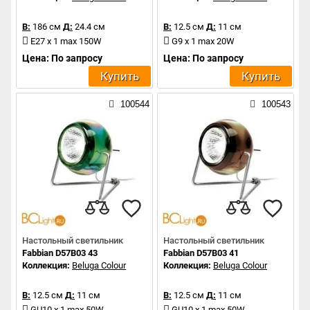
В:
186 см
Д:
24.4 см
В:
12.5 см
Д:
11 см
E27 x 1 max 150W
G9 x 1 max 20W
Цена: По запросу
Цена: По запросу
Купить
Купить
100544
100543
Настольный светильник
Настольный светильник
Fabbian D57B03 43
Fabbian D57B03 41
Коллекция:
Beluga Colour
Коллекция:
Beluga Colour
В:
12.5 см
Д:
11 см
В:
12.5 см
Д:
11 см
GU10 x 1 max 50W
GU10 x 1 max 50W