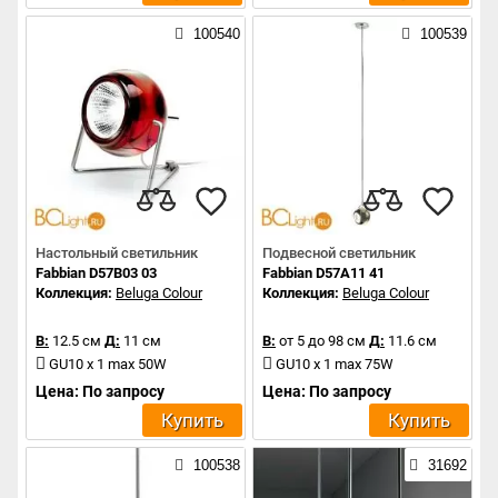
100540
100539
Настольный светильник
Подвесной светильник
Fabbian D57B03 03
Fabbian D57A11 41
Коллекция:
Beluga Colour
Коллекция:
Beluga Colour
В:
12.5 см
Д:
11 см
В:
от 5 до 98 см
Д:
11.6 см
GU10 x 1 max 50W
GU10 x 1 max 75W
Цена: По запросу
Цена: По запросу
Купить
Купить
100538
31692