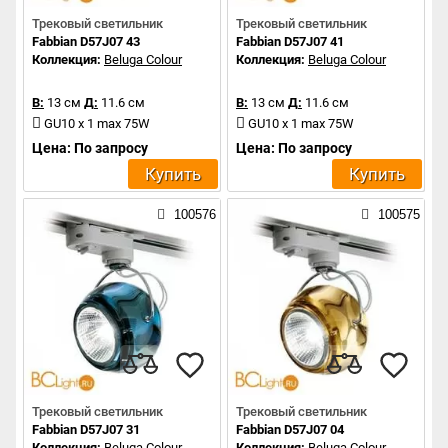
Трековый светильник
Трековый светильник
Fabbian D57J07 43
Fabbian D57J07 41
Коллекция:
Beluga Colour
Коллекция:
Beluga Colour
В:
13 см
Д:
11.6 см
В:
13 см
Д:
11.6 см
GU10 x 1 max 75W
GU10 x 1 max 75W
Цена: По запросу
Цена: По запросу
Купить
Купить
100576
100575
Трековый светильник
Трековый светильник
Fabbian D57J07 31
Fabbian D57J07 04
Коллекция:
Beluga Colour
Коллекция:
Beluga Colour