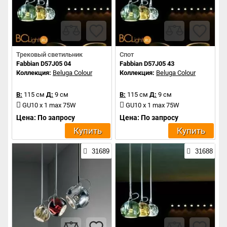
Трековый светильник
Спот
Fabbian D57J05 04
Fabbian D57J05 43
Коллекция:
Beluga Colour
Коллекция:
Beluga Colour
В:
115 см
Д:
9 см
В:
115 см
Д:
9 см
GU10 x 1 max 75W
GU10 x 1 max 75W
Цена: По запросу
Цена: По запросу
Купить
Купить
31689
31688