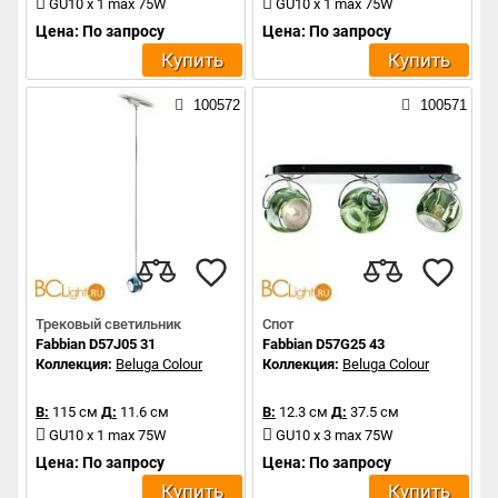
GU10 x 1 max 75W
GU10 x 1 max 75W
Цена: По запросу
Цена: По запросу
Купить
Купить
100572
100571
Трековый светильник
Спот
Fabbian D57J05 31
Fabbian D57G25 43
Коллекция:
Beluga Colour
Коллекция:
Beluga Colour
В:
115 см
Д:
11.6 см
В:
12.3 см
Д:
37.5 см
GU10 x 1 max 75W
GU10 x 3 max 75W
Цена: По запросу
Цена: По запросу
Купить
Купить