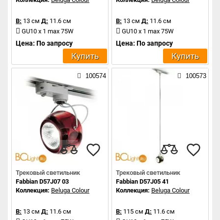
В:
13 см
Д:
11.6 см
В:
13 см
Д:
11.6 см
GU10 x 1 max 75W
GU10 x 1 max 75W
Цена: По запросу
Цена: По запросу
Купить
Купить
100574
100573
Трековый светильник
Трековый светильник
Fabbian D57J07 03
Fabbian D57J05 41
Коллекция:
Beluga Colour
Коллекция:
Beluga Colour
В:
13 см
Д:
11.6 см
В:
115 см
Д:
11.6 см