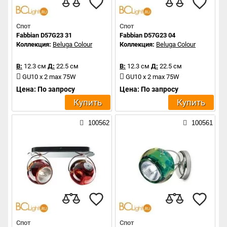
Спот
Спот
Fabbian D57G23 31
Fabbian D57G23 04
Коллекция:
Beluga Colour
Коллекция:
Beluga Colour
В:
12.3 см
Д:
22.5 см
В:
12.3 см
Д:
22.5 см
GU10 x 2 max 75W
GU10 x 2 max 75W
Цена: По запросу
Цена: По запросу
Купить
Купить
100562
100561
Спот
Спот