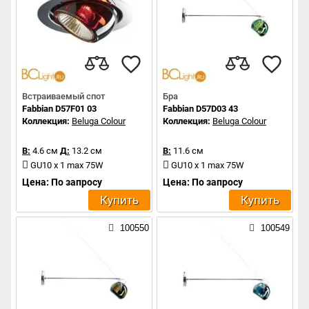
Встраиваемый спот
Бра
Fabbian D57F01 03
Fabbian D57D03 43
Коллекция:
Beluga Colour
Коллекция:
Beluga Colour
В:
4.6 см
Д:
13.2 см
В:
11.6 см
GU10 x 1 max 75W
GU10 x 1 max 75W
Цена: По запросу
Цена: По запросу
Купить
Купить
100550
100549