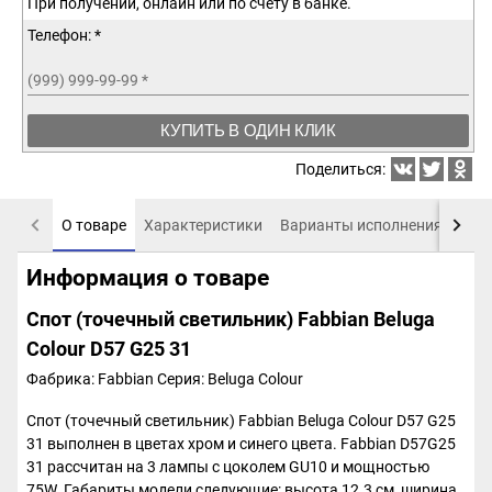
При получении, онлайн или по счету в банке.
Телефон: *
(999) 999-99-99
*
КУПИТЬ В ОДИН КЛИК
Поделиться:
О товаре
Характеристики
Варианты исполнения
Пох
Информация о товаре
Спот (точечный светильник) Fabbian Beluga
Colour D57 G25 31
Фабрика: Fabbian
Серия: Beluga Colour
Спот (точечный светильник) Fabbian Beluga Colour D57 G25
31 выполнен в цветах хром и синего цвета. Fabbian D57G25
31 рассчитан на 3 лампы с цоколем GU10 и мощностью
75W. Габариты модели следующие: высота 12.3 см, ширина