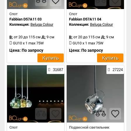
Спот
Спот
Fabbian D57A11 03
Fabbian D57A11 04
Коллекция:
Beluga Colour
Коллекция:
Beluga Colour
В:
от 20 до 115 см
Д:
9 см
В:
от 20 до 115 см
Д:
9 см
GU10 x 1 max 75W
GU10 x 1 max 75W
Цена: По запросу
Цена: По запросу
Купить
Купить
31687
27224
Спот
Подвесной светильник