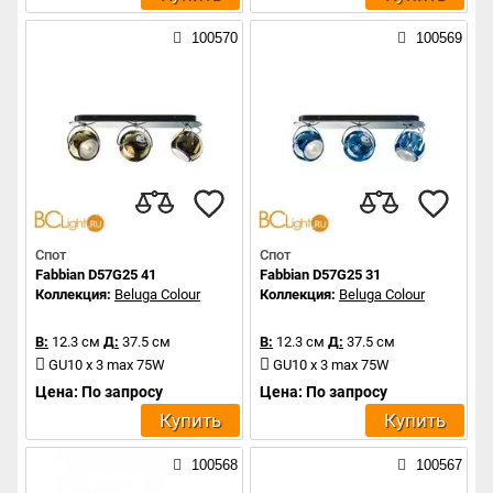
100570
100569
Спот
Спот
Fabbian D57G25 41
Fabbian D57G25 31
Коллекция:
Beluga Colour
Коллекция:
Beluga Colour
В:
12.3 см
Д:
37.5 см
В:
12.3 см
Д:
37.5 см
GU10 x 3 max 75W
GU10 x 3 max 75W
Цена: По запросу
Цена: По запросу
Купить
Купить
100568
100567