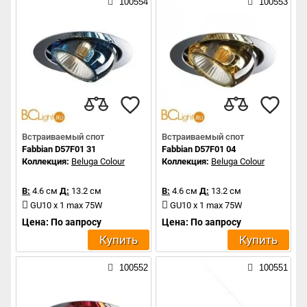
100554
100553
Встраиваемый спот
Встраиваемый спот
Fabbian D57F01 31
Fabbian D57F01 04
Коллекция:
Beluga Colour
Коллекция:
Beluga Colour
В:
4.6 см
Д:
13.2 см
В:
4.6 см
Д:
13.2 см
GU10 x 1 max 75W
GU10 x 1 max 75W
Цена: По запросу
Цена: По запросу
Купить
Купить
100552
100551