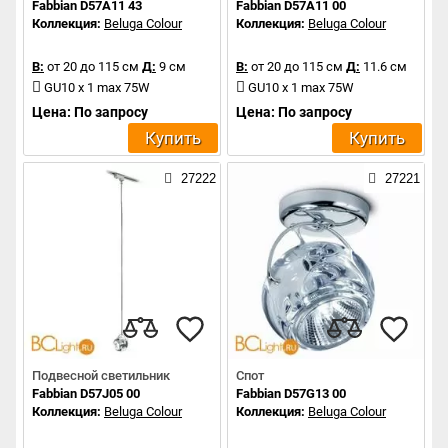
Fabbian D57A11 43
Fabbian D57A11 00
Коллекция:
Beluga Colour
Коллекция:
Beluga Colour
В:
от 20 до 115 см
Д:
9 см
В:
от 20 до 115 см
Д:
11.6 см
GU10 x 1 max 75W
GU10 x 1 max 75W
Цена: По запросу
Цена: По запросу
Купить
Купить
27222
27221
Подвесной светильник
Спот
Fabbian D57J05 00
Fabbian D57G13 00
Коллекция:
Beluga Colour
Коллекция:
Beluga Colour