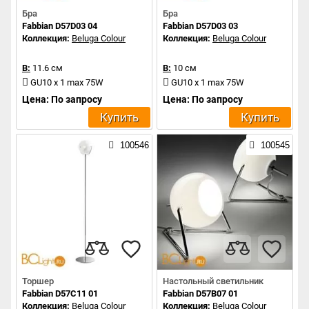
Бра
Бра
Fabbian D57D03 04
Fabbian D57D03 03
Коллекция:
Beluga Colour
Коллекция:
Beluga Colour
В:
11.6 см
В:
10 см
GU10 x 1 max 75W
GU10 x 1 max 75W
Цена: По запросу
Цена: По запросу
Купить
Купить
100546
100545
Торшер
Настольный светильник
Fabbian D57C11 01
Fabbian D57B07 01
Коллекция:
Beluga Colour
Коллекция:
Beluga Colour