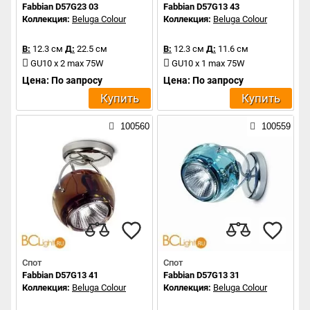
Fabbian D57G23 03
Fabbian D57G13 43
Коллекция:
Beluga Colour
Коллекция:
Beluga Colour
В:
12.3 см
Д:
22.5 см
В:
12.3 см
Д:
11.6 см
GU10 x 2 max 75W
GU10 x 1 max 75W
Цена: По запросу
Цена: По запросу
Купить
Купить
100560
100559
Спот
Спот
Fabbian D57G13 41
Fabbian D57G13 31
Коллекция:
Beluga Colour
Коллекция:
Beluga Colour