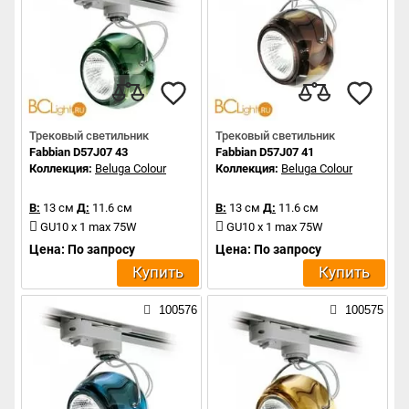
Трековый светильник
Трековый светильник
Fabbian D57J07 43
Fabbian D57J07 41
Коллекция:
Beluga Colour
Коллекция:
Beluga Colour
В:
13 см
Д:
11.6 см
В:
13 см
Д:
11.6 см
GU10 x 1 max 75W
GU10 x 1 max 75W
Цена: По запросу
Цена: По запросу
Купить
Купить
100576
100575