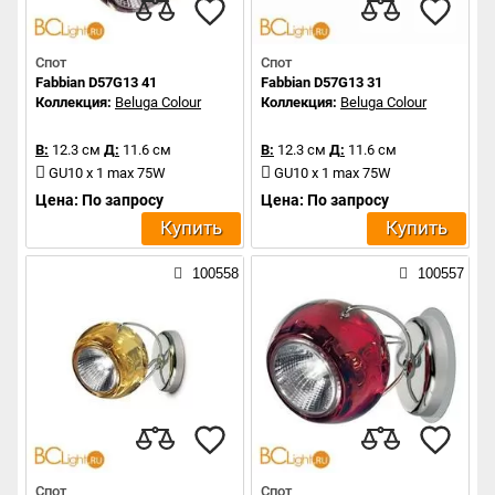
Спот
Спот
Fabbian D57G13 41
Fabbian D57G13 31
Коллекция:
Beluga Colour
Коллекция:
Beluga Colour
В:
12.3 см
Д:
11.6 см
В:
12.3 см
Д:
11.6 см
GU10 x 1 max 75W
GU10 x 1 max 75W
Цена: По запросу
Цена: По запросу
Купить
Купить
100558
100557
Спот
Спот