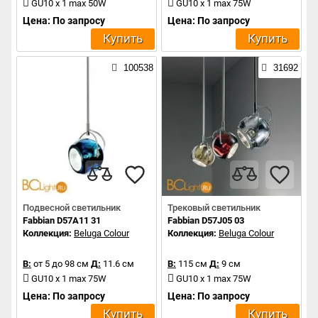
GU10 x 1 max 50W
GU10 x 1 max 75W
Цена: По запросу
Цена: По запросу
Купить
Купить
100538
31692
Подвесной светильник
Трековый светильник
Fabbian D57A11 31
Fabbian D57J05 03
Коллекция:
Beluga Colour
Коллекция:
Beluga Colour
В:
от 5 до 98 см
Д:
11.6 см
В:
115 см
Д:
9 см
GU10 x 1 max 75W
GU10 x 1 max 75W
Цена: По запросу
Цена: По запросу
Купить
Купить