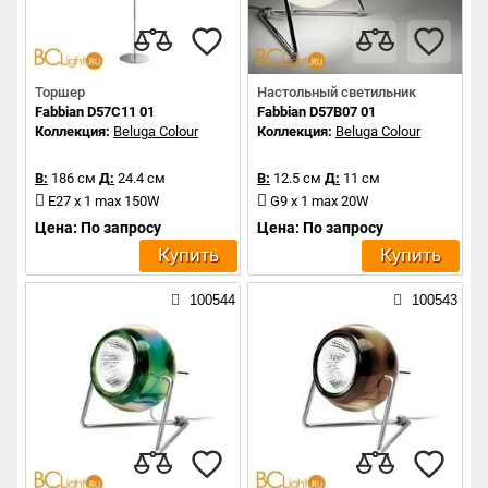
Торшер
Настольный светильник
Fabbian D57C11 01
Fabbian D57B07 01
Коллекция:
Beluga Colour
Коллекция:
Beluga Colour
В:
186 см
Д:
24.4 см
В:
12.5 см
Д:
11 см
E27 x 1 max 150W
G9 x 1 max 20W
Цена: По запросу
Цена: По запросу
Купить
Купить
100544
100543