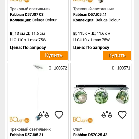
Трековый светильник
Трековый светильник
Fabbian D57J07 03
Fabbian D57J05 41
Коллекция:
Beluga Colour
Коллекция:
Beluga Colour
В:
13 см
Д:
11.6 см
В:
115 см
Д:
11.6 см
GU10 x 1 max 75W
GU10 x 1 max 75W
Цена: По запросу
Цена: По запросу
Купить
Купить
100572
100571
Трековый светильник
Спот
Fabbian D57J05 31
Fabbian D57G25 43