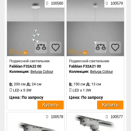
100580
100579
Подвесной светильник
Подвесной светильник
Fabbian F32A22 00
Fabbian F32A21 00
Коллекция:
Beluga Colour
Коллекция:
Beluga Colour
В:
200 см
Д:
24 см
В:
150 см
Д:
13 см
LED x 5 3W
LED x 1 3W
Цена: По запросу
Цена: По запросу
Купить
Купить
100578
100577