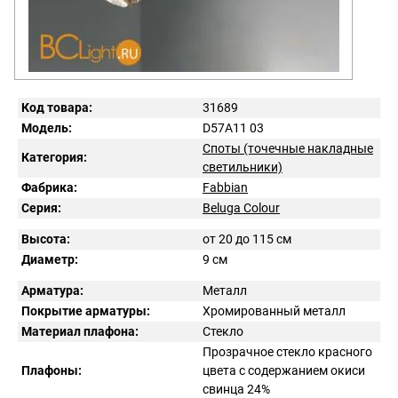
Код товара:
31689
Модель:
D57A11 03
Споты (точечные накладные
Категория:
светильники)
Фабрика:
Fabbian
Серия:
Beluga Colour
Высота:
от 20 до 115 см
Диаметр:
9 см
Арматура:
Металл
Покрытие арматуры:
Хромированный металл
Материал плафона:
Стекло
Прозрачное стекло красного
Плафоны:
цвета с содержанием окиси
свинца 24%