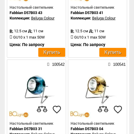
Настольный светильник
Настольный светильник
Fabbian D57B03 43
Fabbian D57B03 41
Коллекция:
Beluga Colour
Коллекция:
Beluga Colour
В:
12.5 см
Д:
11 см
В:
12.5 см
Д:
11 см
GU10 x 1 max 50W
GU10 x 1 max 50W
Цена: По запросу
Цена: По запросу
Купить
Купить
100542
100541
Настольный светильник
Настольный светильник
Fabbian D57B03 31
Fabbian D57B03 04