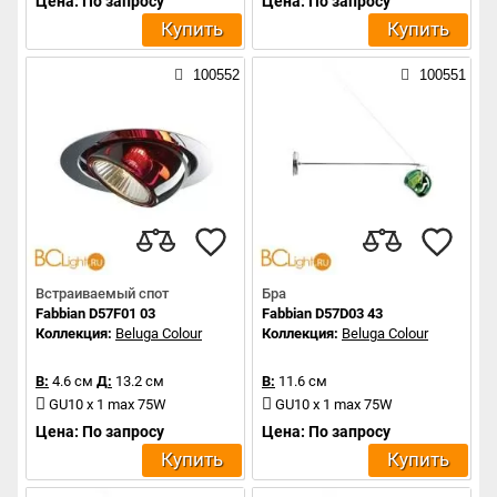
Цена: По запросу
Цена: По запросу
Купить
Купить
100552
100551
Встраиваемый спот
Бра
Fabbian D57F01 03
Fabbian D57D03 43
Коллекция:
Beluga Colour
Коллекция:
Beluga Colour
В:
4.6 см
Д:
13.2 см
В:
11.6 см
GU10 x 1 max 75W
GU10 x 1 max 75W
Цена: По запросу
Цена: По запросу
Купить
Купить