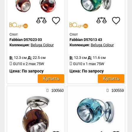
Спот
Спот
Fabbian D57G23 03
Fabbian D57G13 43
Коллекция:
Beluga Colour
Коллекция:
Beluga Colour
В:
12.3 см
Д:
22.5 см
В:
12.3 см
Д:
11.6 см
GU10 x 2 max 75W
GU10 x 1 max 75W
Цена: По запросу
Цена: По запросу
Купить
Купить
100560
100559