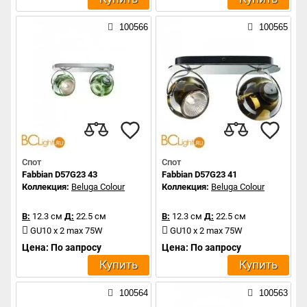
100566
100565
Спот
Спот
Fabbian D57G23 43
Fabbian D57G23 41
Коллекция:
Beluga Colour
Коллекция:
Beluga Colour
В:
12.3 см
Д:
22.5 см
В:
12.3 см
Д:
22.5 см
GU10 x 2 max 75W
GU10 x 2 max 75W
Цена: По запросу
Цена: По запросу
Купить
Купить
100564
100563