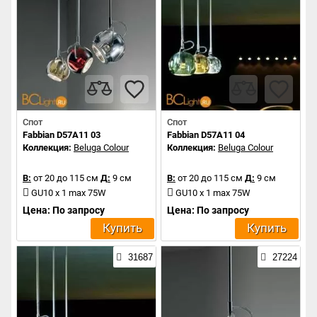
Спот
Спот
Fabbian D57A11 03
Fabbian D57A11 04
Коллекция:
Beluga Colour
Коллекция:
Beluga Colour
В:
от 20 до 115 см
Д:
9 см
В:
от 20 до 115 см
Д:
9 см
GU10 x 1 max 75W
GU10 x 1 max 75W
Цена: По запросу
Цена: По запросу
Купить
Купить
31687
27224