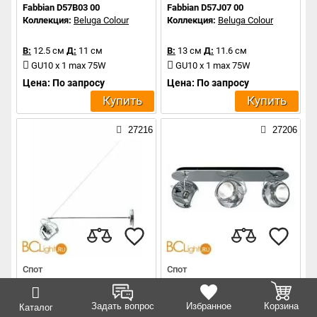
Fabbian D57B03 00
Fabbian D57J07 00
Коллекция:
Beluga Colour
Коллекция:
Beluga Colour
В:
12.5 см
Д:
11 см
В:
13 см
Д:
11.6 см
GU10 x 1 max 75W
GU10 x 1 max 75W
Цена: По запросу
Цена: По запросу
Купить
Купить
27216
27206
Спот
Спот
Fabbian D57D03 00
Fabbian D57G25 00
Коллекция:
Beluga Colour
Коллекция:
Beluga Colour
Задать вопрос
Избранное
Корзина
Каталог