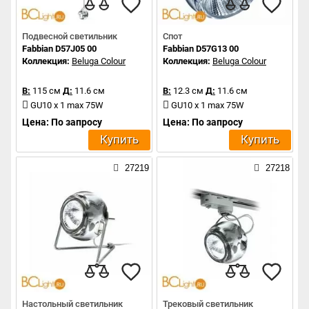
Подвесной светильник
Спот
Fabbian D57J05 00
Fabbian D57G13 00
Коллекция:
Beluga Colour
Коллекция:
Beluga Colour
В:
115 см
Д:
11.6 см
В:
12.3 см
Д:
11.6 см
GU10 x 1 max 75W
GU10 x 1 max 75W
Цена: По запросу
Цена: По запросу
Купить
Купить
27219
27218
Настольный светильник
Трековый светильник