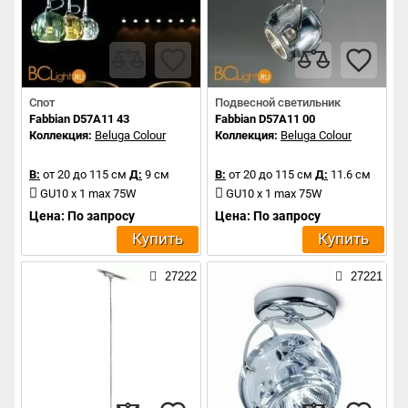
Спот
Подвесной светильник
Fabbian D57A11 43
Fabbian D57A11 00
Коллекция:
Beluga Colour
Коллекция:
Beluga Colour
В:
от 20 до 115 см
Д:
9 см
В:
от 20 до 115 см
Д:
11.6 см
GU10 x 1 max 75W
GU10 x 1 max 75W
Цена: По запросу
Цена: По запросу
Купить
Купить
27222
27221