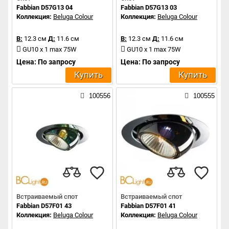
Fabbian D57G13 04
Fabbian D57G13 03
Коллекция:
Beluga Colour
Коллекция:
Beluga Colour
В:
12.3 см
Д:
11.6 см
В:
12.3 см
Д:
11.6 см
GU10 x 1 max 75W
GU10 x 1 max 75W
Цена: По запросу
Цена: По запросу
Купить
Купить
100556
100555
Встраиваемый спот
Встраиваемый спот
Fabbian D57F01 43
Fabbian D57F01 41
Коллекция:
Beluga Colour
Коллекция:
Beluga Colour