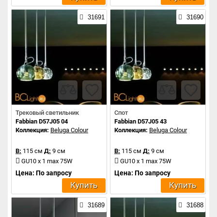
31691
31690
Трековый светильник
Спот
Fabbian D57J05 04
Fabbian D57J05 43
Коллекция:
Beluga Colour
Коллекция:
Beluga Colour
В:
115 см
Д:
9 см
В:
115 см
Д:
9 см
GU10 x 1 max 75W
GU10 x 1 max 75W
Цена: По запросу
Цена: По запросу
Купить
Купить
31689
31688