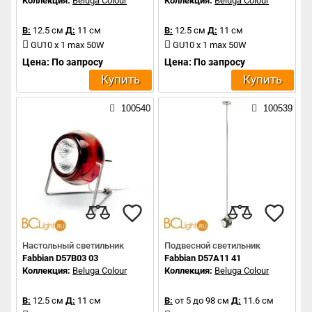
Коллекция:
Beluga Colour
Коллекция:
Beluga Colour
В:
12.5 см
Д:
11 см
В:
12.5 см
Д:
11 см
GU10 x 1 max 50W
GU10 x 1 max 50W
Цена: По запросу
Цена: По запросу
Купить
Купить
100540
100539
Настольный светильник
Подвесной светильник
Fabbian D57B03 03
Fabbian D57A11 41
Коллекция:
Beluga Colour
Коллекция:
Beluga Colour
В:
12.5 см
Д:
11 см
В:
от 5 до 98 см
Д:
11.6 см