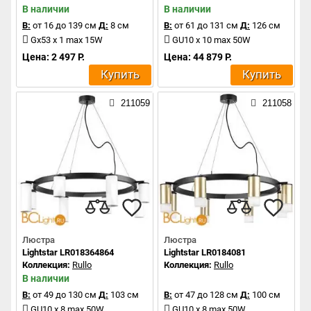
В наличии
В наличии
В:
от 16 до 139 см
Д:
8 см
В:
от 61 до 131 см
Д:
126 см
Gx53 x 1 max 15W
GU10 x 10 max 50W
Цена: 2 497 Р.
Цена: 44 879 Р.
Купить
Купить
211059
211058
Люстра
Люстра
Lightstar LR018364864
Lightstar LR0184081
Коллекция:
Rullo
Коллекция:
Rullo
В наличии
В:
от 49 до 130 см
Д:
103 см
В:
от 47 до 128 см
Д:
100 см
GU10 x 8 max 50W
GU10 x 8 max 50W