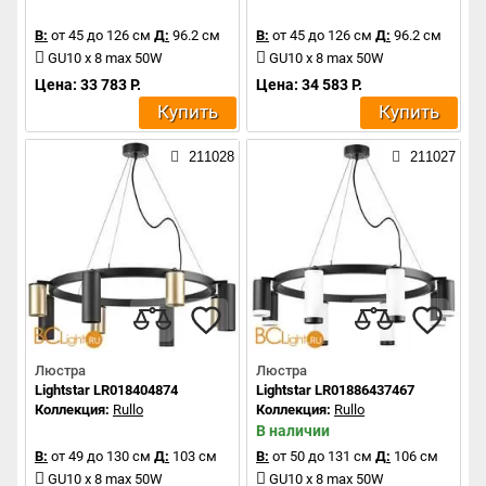
В:
от 45 до 126 см
Д:
96.2 см
В:
от 45 до 126 см
Д:
96.2 см
GU10 x 8 max 50W
GU10 x 8 max 50W
Цена: 33 783 Р.
Цена: 34 583 Р.
Купить
Купить
211028
211027
Люстра
Люстра
Lightstar LR018404874
Lightstar LR01886437467
Коллекция:
Rullo
Коллекция:
Rullo
В наличии
В:
от 49 до 130 см
Д:
103 см
В:
от 50 до 131 см
Д:
106 см
GU10 x 8 max 50W
GU10 x 8 max 50W