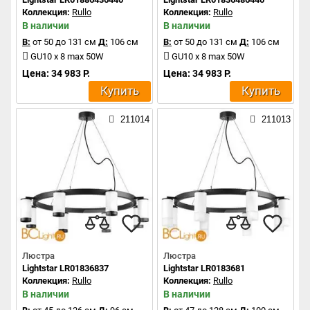
Коллекция:
Rullo
Коллекция:
Rullo
В наличии
В наличии
В:
от 50 до 131 см
Д:
106 см
В:
от 50 до 131 см
Д:
106 см
GU10 x 8 max 50W
GU10 x 8 max 50W
Цена: 34 983 Р.
Цена: 34 983 Р.
Купить
Купить
211014
211013
Люстра
Люстра
Lightstar LR01836837
Lightstar LR0183681
Коллекция:
Rullo
Коллекция:
Rullo
В наличии
В наличии