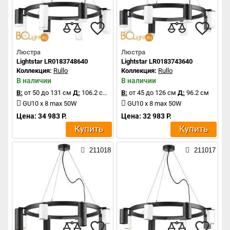
Люстра
Люстра
Lightstar LR0183748640
Lightstar LR0183743640
Коллекция:
Rullo
Коллекция:
Rullo
В наличии
В наличии
В:
от 50 до 131 см
Д:
106.2 см
В:
от 45 до 126 см
Д:
96.2 см
GU10 x 8 max 50W
GU10 x 8 max 50W
Цена: 34 983 Р.
Цена: 32 983 Р.
Купить
Купить
211018
211017