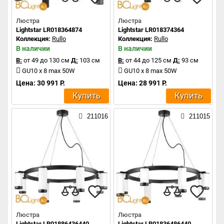
Люстра
Люстра
Lightstar LR018364874
Lightstar LR018374364
Коллекция:
Rullo
Коллекция:
Rullo
В наличии
В наличии
В:
от 49 до 130 см
Д:
103 см
В:
от 44 до 125 см
Д:
93 см
GU10 x 8 max 50W
GU10 x 8 max 50W
Цена: 30 991 Р.
Цена: 28 991 Р.
Купить
Купить
211016
211015
Люстра
Люстра
Lightstar LR01886436440
Lightstar LR01836486440