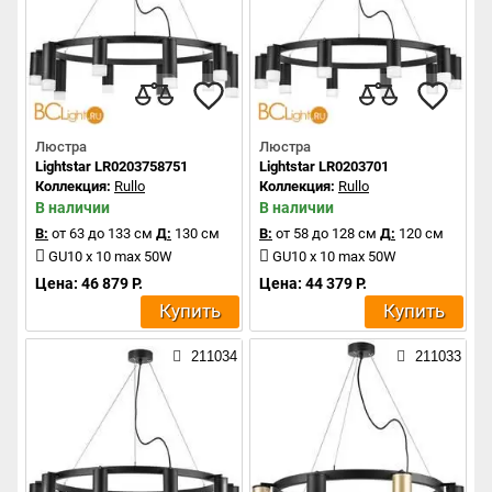
Люстра
Люстра
Lightstar LR0203758751
Lightstar LR0203701
Коллекция:
Rullo
Коллекция:
Rullo
В наличии
В наличии
В:
от 63 до 133 см
Д:
130 см
В:
от 58 до 128 см
Д:
120 см
GU10 x 10 max 50W
GU10 x 10 max 50W
Цена: 46 879 Р.
Цена: 44 379 Р.
Купить
Купить
211034
211033