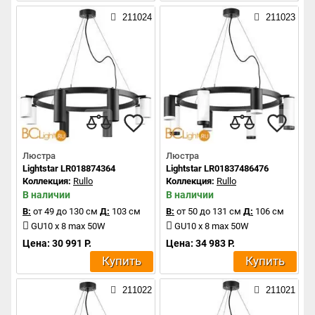
211024
211023
Люстра
Люстра
Lightstar LR018874364
Lightstar LR01837486476
Коллекция:
Rullo
Коллекция:
Rullo
В наличии
В наличии
В:
от 49 до 130 см
Д:
103 см
В:
от 50 до 131 см
Д:
106 см
GU10 x 8 max 50W
GU10 x 8 max 50W
Цена: 30 991 Р.
Цена: 34 983 Р.
Купить
Купить
211022
211021