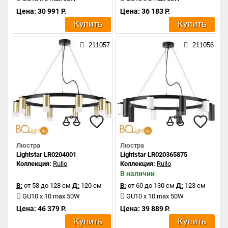
Цена: 30 991 Р.
Цена: 36 183 Р.
Купить
Купить
211057
211056
Люстра
Люстра
Lightstar LR0204001
Lightstar LR020365875
Коллекция:
Rullo
Коллекция:
Rullo
В наличии
В:
от 58 до 128 см
Д:
120 см
В:
от 60 до 130 см
Д:
123 см
GU10 x 10 max 50W
GU10 x 10 max 50W
Цена: 46 379 Р.
Цена: 39 889 Р.
Купить
Купить