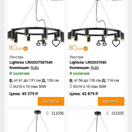
Люстра
Люстра
Lightstar LR02037587540
Lightstar LR02037040
Коллекция:
Rullo
Коллекция:
Rullo
В наличии
В наличии
В:
от 61 до 131 см
Д:
126 см
В:
от 56 до 126 см
Д:
116 см
GU10 x 10 max 50W
GU10 x 10 max 50W
Цена: 45 379 Р.
Цена: 42 879 Р.
Купить
Купить
211036
211035