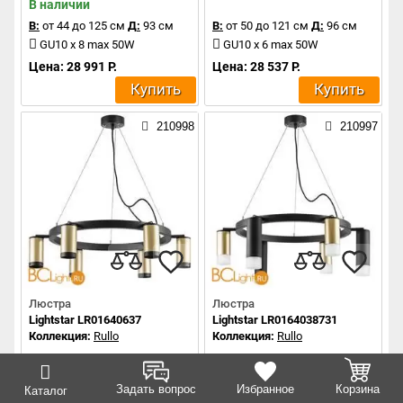
В наличии
В:
от 44 до 125 см
Д:
93 см
В:
от 50 до 121 см
Д:
96 см
GU10 x 8 max 50W
GU10 x 6 max 50W
Цена: 28 991 Р.
Цена: 28 537 Р.
Купить
Купить
210998
210997
Люстра
Люстра
Lightstar LR01640637
Lightstar LR0164038731
Коллекция:
Rullo
Коллекция:
Rullo
В:
от 45 до 116 см
Д:
86 см
В:
от 52 до 123 см
Д:
100 см
Задать вопрос
Избранное
Корзина
Каталог
GU10 x 6 max 50W
GU10 x 6 max 50W