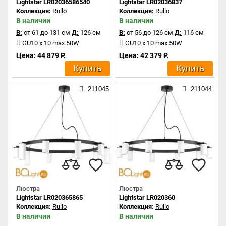
Lightstar LR02036586540
Lightstar LR02036837
Коллекция:
Rullo
Коллекция:
Rullo
В наличии
В наличии
В:
от 61 до 131 см
Д:
126 см
В:
от 56 до 126 см
Д:
116 см
GU10 x 10 max 50W
GU10 x 10 max 50W
Цена: 44 879 Р.
Цена: 42 379 Р.
Купить
Купить
211045
211044
Люстра
Люстра
Lightstar LR020365865
Lightstar LR020360
Коллекция:
Rullo
Коллекция:
Rullo
В наличии
В наличии