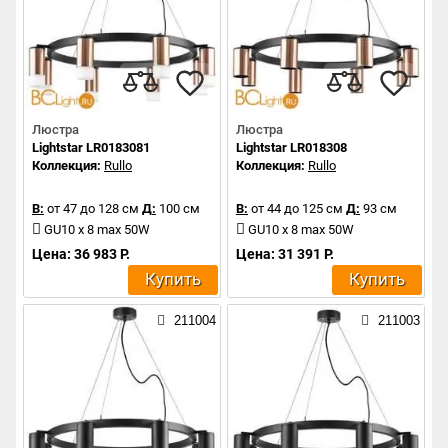
Люстра
Люстра
Lightstar LR0183081
Lightstar LR018308
Коллекция:
Rullo
Коллекция:
Rullo
В:
от 47 до 128 см
Д:
100 см
В:
от 44 до 125 см
Д:
93 см
GU10 x 8 max 50W
GU10 x 8 max 50W
Цена: 36 983 Р.
Цена: 31 391 Р.
Купить
Купить
211004
211003