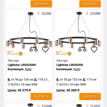
Купить
Купить
211041
211040
Люстра
Люстра
Lightstar LR0203000
Lightstar LR020300
Коллекция:
Rullo
Коллекция:
Rullo
В:
от 56 до 126 см
Д:
116.2 см
В:
от 55 до 125 см
Д:
113 см
GU10 x 10 max 50W
GU10 x 10 max 50W
Цена: 45 379 Р.
Цена: 40 389 Р.
Купить
Купить
211039
211037