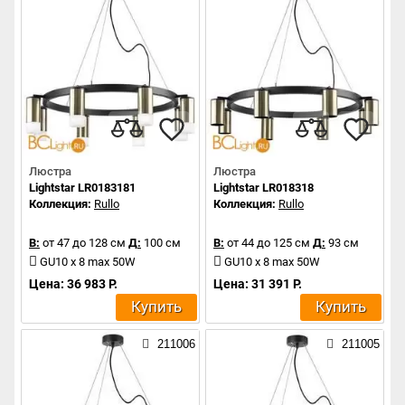
Люстра
Люстра
Lightstar LR0183181
Lightstar LR018318
Коллекция:
Rullo
Коллекция:
Rullo
В:
от 47 до 128 см
Д:
100 см
В:
от 44 до 125 см
Д:
93 см
GU10 x 8 max 50W
GU10 x 8 max 50W
Цена: 36 983 Р.
Цена: 31 391 Р.
Купить
Купить
211006
211005