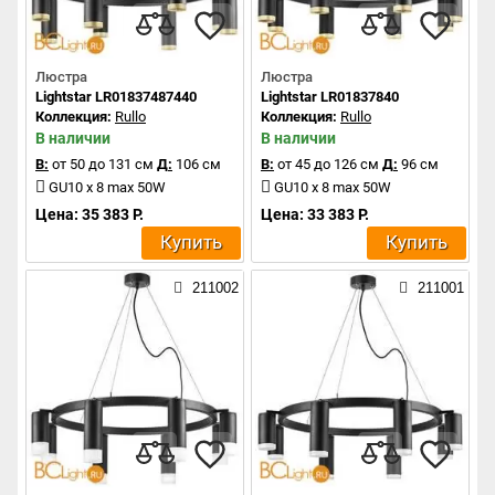
Люстра
Люстра
Lightstar LR01837487440
Lightstar LR01837840
Коллекция:
Rullo
Коллекция:
Rullo
В наличии
В наличии
В:
от 50 до 131 см
Д:
106 см
В:
от 45 до 126 см
Д:
96 см
GU10 x 8 max 50W
GU10 x 8 max 50W
Цена: 35 383 Р.
Цена: 33 383 Р.
Купить
Купить
211002
211001