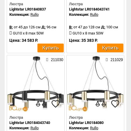
Люстра
Люстра
Lightstar LR01840837
Lightstar LR0184043741
Коллекция:
Rullo
Коллекция:
Rullo
В:
от 45 до 126 см
Д:
96 см
В:
от 47 до 128 см
Д:
100 см
GU10 x 8 max 50W
GU10 x 8 max 50W
Цена: 34 583 Р.
Цена: 35 383 Р.
Купить
Купить
211030
211029
Люстра
Люстра
Lightstar LR0184043740
Lightstar LR0184080
Коллекция:
Rullo
Коллекция:
Rullo