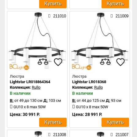
Купить
Купить
211010
211009
Люстра
Люстра
Lightstar LR018864364
Lightstar LR018368
Коллекция:
Rullo
Коллекция:
Rullo
В наличии
В наличии
В:
от 49 до 130 см
Д:
103 см
В:
от 44 до 125 см
Д:
93 см
GU10 x 8 max 50W
GU10 x 8 max 50W
Цена: 30 991 Р.
Цена: 28 991 Р.
Купить
Купить
211008
211007