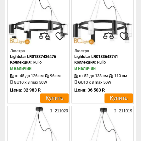
Люстра
Люстра
Lightstar LR01837436476
Lightstar LR0183648741
Коллекция:
Rullo
Коллекция:
Rullo
В наличии
В наличии
В:
от 45 до 126 см
Д:
96 см
В:
от 52 до 133 см
Д:
110 см
GU10 x 8 max 50W
GU10 x 8 max 50W
Цена: 32 983 Р.
Цена: 36 583 Р.
Купить
Купить
211020
211019