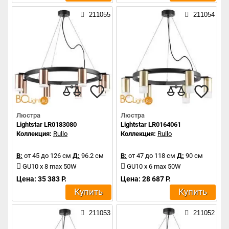
211055
211054
Люстра
Люстра
Lightstar LR0183080
Lightstar LR0164061
Коллекция:
Rullo
Коллекция:
Rullo
В:
от 45 до 126 см
Д:
96.2 см
В:
от 47 до 118 см
Д:
90 см
GU10 x 8 max 50W
GU10 x 6 max 50W
Цена: 35 383 Р.
Цена: 28 687 Р.
Купить
Купить
211053
211052