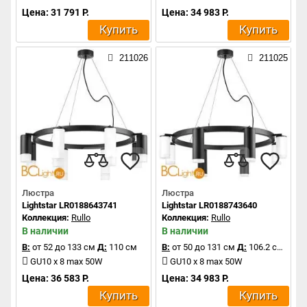
Цена: 31 791 Р.
Цена: 34 983 Р.
Купить
Купить
211026
211025
Люстра
Люстра
Lightstar LR0188643741
Lightstar LR0188743640
Коллекция:
Rullo
Коллекция:
Rullo
В наличии
В наличии
В:
от 52 до 133 см
Д:
110 см
В:
от 50 до 131 см
Д:
106.2 см
GU10 x 8 max 50W
GU10 x 8 max 50W
Цена: 36 583 Р.
Цена: 34 983 Р.
Купить
Купить