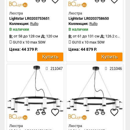
Люстра
Люстра
Lightstar LR0203753651
Lightstar LR0203758650
Коллекция:
Rullo
Коллекция:
Rullo
В наличии
В наличии
В:
от 58 до 128 см
Д:
120 см
В:
от 61 до 131 см
Д:
126.2 см
GU10 x 10 max 50W
GU10 x 10 max 50W
Цена: 44 379 Р.
Цена: 44 879 Р.
Купить
Купить
211047
211046
Люстра
Люстра