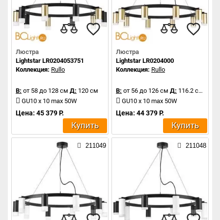
Люстра
Люстра
Lightstar LR0204053751
Lightstar LR0204000
Коллекция:
Rullo
Коллекция:
Rullo
В:
от 58 до 128 см
Д:
120 см
В:
от 56 до 126 см
Д:
116.2 см
GU10 x 10 max 50W
GU10 x 10 max 50W
Цена: 45 379 Р.
Цена: 44 379 Р.
Купить
Купить
211049
211048