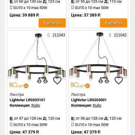
В:
от 60 до 130 см
Д:
123 см
В:
от 55 до 125 см
Д:
113 см
GU10 x 10 max 50W
GU10 x 10 max 50W
Цена: 39 889 Р.
Цена: 37 389 Р.
Купить
Купить
211043
211042
Люстра
Люстра
Lightstar LR0203101
Lightstar LR0203001
Коллекция:
Rullo
Коллекция:
Rullo
В:
от 47 до 128 см
Д:
120 см
В:
от 58 до 128 см
Д:
120 см
GU10 x 10 max 50W
GU10 x 10 max 50W
Цена: 47 379 Р.
Цена: 47 379 Р.