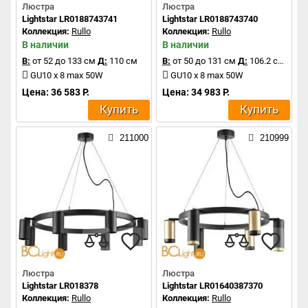
Люстра
Люстра
Lightstar LR0188743741
Lightstar LR0188743740
Коллекция:
Rullo
Коллекция:
Rullo
В наличии
В наличии
В:
от 52 до 133 см
Д:
110 см
В:
от 50 до 131 см
Д:
106.2 см
GU10 x 8 max 50W
GU10 x 8 max 50W
Цена: 36 583 Р.
Цена: 34 983 Р.
Купить
Купить
211000
210999
Люстра
Люстра
Lightstar LR018378
Lightstar LR01640387370
Коллекция:
Rullo
Коллекция:
Rullo