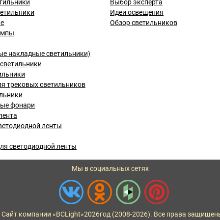
тильники
Выбор эксперта
ветильники
Идеи освещения
ые
Обзор светильников
ампы
ые накладные светильники)
светильники
ильники
я трековых светильников
льники
вые фонари
лента
ветодиодной ленты
ля светодиодной ленты
Мы в социальных сетях
 Сайт компании «BCLight»
2026
год (2008-2026). Все права защищен