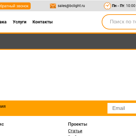
братный звонок
sales@bclight.ru
Пн - Пт
: 10:00
вка
Услуги
Контакты
-95
,
8-800-550-95-45
sales@bclight.ru
ния
ис
Проекты
Статьи