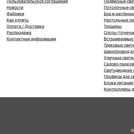
Пользовательское соглашение
Подвесные све
Новости
Потолочные с
Фабрики
Бра и настенн
Как купить
Настольные л
Оплата / Доставка
Торшеры
Распродажа
Споты (точечн
Контактная информация
Встраиваемые 
Трековые свет
Шинопровод дл
Уличные свети
Садово-парко
Светодиодная 
Профили для с
Блоки питания
Контроллеры д
©