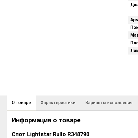
Ди
Арм
Пок
Мат
Пл
Ла
О товаре
Характеристики
Варианты исполнения
Информация о товаре
Спот Lightstar Rullo R348790