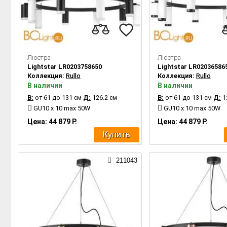
Люстра
Люстра
Lightstar LR0203758650
Lightstar LR02036586
Коллекция:
Rullo
Коллекция:
Rullo
В наличии
В наличии
В:
от 61 до 131 см
Д:
126.2 см
В:
от 61 до 131 см
Д:
1
GU10 x 10 max 50W
GU10 x 10 max 50W
Цена: 44 879 Р.
Цена: 44 879 Р.
Купить
211043