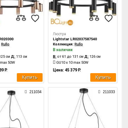
Люстра
LR020300
Lightstar LR02037587540
:
Rullo
Коллекция:
Rullo
В наличии
125 см
Д:
113 см
В:
от 61 до 131 см
Д:
126 см
 max 50W
GU10 x 10 max 50W
89 Р.
Цена: 45 379 Р.
Купить
Купить
211034
211033