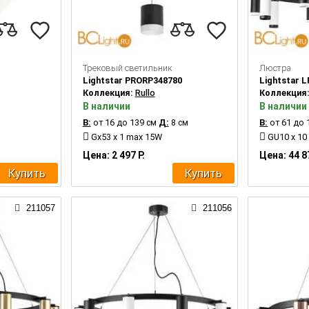
Трековый светильник
Люстра
Lightstar PRORP348780
Lightstar 
Коллекция:
Rullo
Коллекция
В наличии
В наличии
В:
от 16 до 139 см
Д:
8 см
В:
от 61 до 
Gx53 x 1 max 15W
GU10 x 10
Цена: 2 497 Р.
Цена: 44 8
Купить
Купить
211057
211056