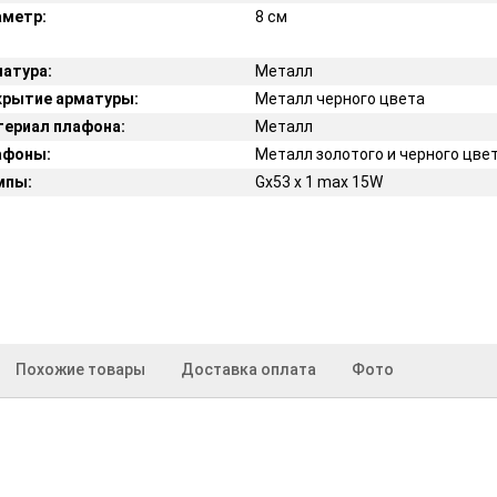
аметр:
8 см
атура:
Металл
рытие арматуры:
Металл черного цвета
ериал плафона:
Металл
афоны:
Металл золотого и черного цве
мпы:
Gx53 x 1 max 15W
Похожие товары
Доставка оплата
Фото