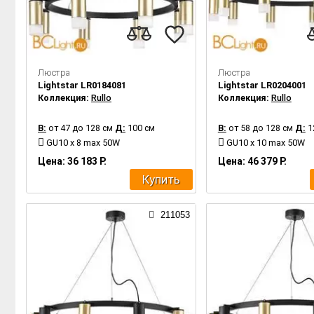
Люстра
Люстра
Lightstar LR0184081
Lightstar LR0204001
Коллекция:
Rullo
Коллекция:
Rullo
В:
от 47 до 128 см
Д:
100 см
В:
от 58 до 128 см
Д:
1
GU10 x 8 max 50W
GU10 x 10 max 50W
Цена: 36 183 Р.
Цена: 46 379 Р.
Купить
211053