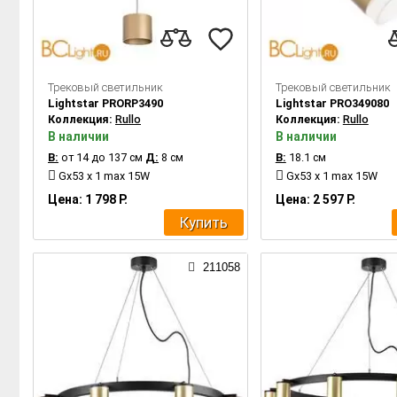
Трековый светильник
Трековый светильник
Lightstar PRORP3490
Lightstar PRO349080
Коллекция:
Rullo
Коллекция:
Rullo
В наличии
В наличии
В:
от 14 до 137 см
Д:
8 см
В:
18.1 см
Gx53 x 1 max 15W
Gx53 x 1 max 15W
Цена: 1 798 Р.
Цена: 2 597 Р.
Купить
211058