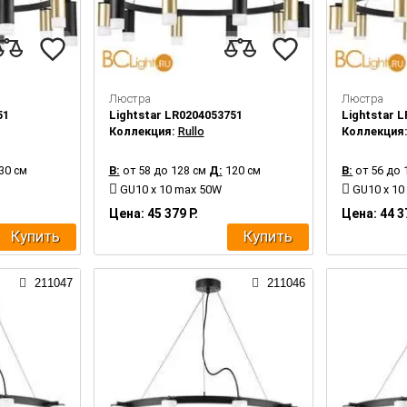
Люстра
Люстра
51
Lightstar LR0204053751
Lightstar 
Коллекция:
Rullo
Коллекция
30 см
В:
от 58 до 128 см
Д:
120 см
В:
от 56 до 
GU10 x 10 max 50W
GU10 x 10
Цена: 45 379 Р.
Цена: 44 3
Купить
Купить
211047
211046