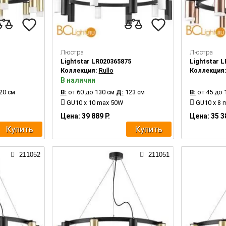
Люстра
Люстра
Lightstar LR020365875
Lightstar 
Коллекция:
Rullo
Коллекция
В наличии
20 см
В:
от 60 до 130 см
Д:
123 см
В:
от 45 до 
GU10 x 10 max 50W
GU10 x 8 
Цена: 39 889 Р.
Цена: 35 3
Купить
Купить
211052
211051