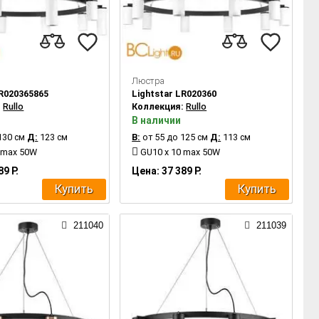
Люстра
LR020365865
Lightstar LR020360
:
Rullo
Коллекция:
Rullo
В наличии
130 см
Д:
123 см
В:
от 55 до 125 см
Д:
113 см
 max 50W
GU10 x 10 max 50W
89 Р.
Цена: 37 389 Р.
Купить
Купить
211040
211039