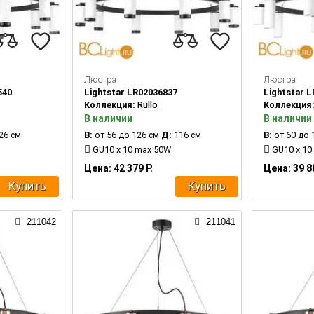
Люстра
Люстра
540
Lightstar LR02036837
Lightstar 
Коллекция:
Rullo
Коллекция
В наличии
В наличии
26 см
В:
от 56 до 126 см
Д:
116 см
В:
от 60 до 
GU10 x 10 max 50W
GU10 x 10
Цена: 42 379 Р.
Цена: 39 8
Купить
Купить
211042
211041