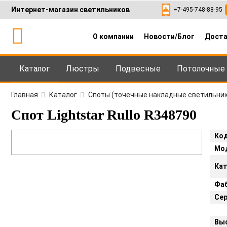
Интернет-магазин светильников
+7-495-748-88-95
О компании
Новости/Блог
Доста
Каталог
Люстры
Подвесные
Потолочные
Каталог
+7-495-748-88
Главная
Каталог
Споты (точечные накладные светильник
Спот Lightstar Rullo R348790
Код
Мо
Кат
Фаб
Сер
Вы