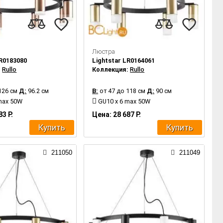
Люстра
LR0183080
Lightstar LR0164061
:
Rullo
Коллекция:
Rullo
126 см
Д:
96.2 см
В:
от 47 до 118 см
Д:
90 см
max 50W
GU10 x 6 max 50W
83 Р.
Цена: 28 687 Р.
Купить
Купить
211050
211049