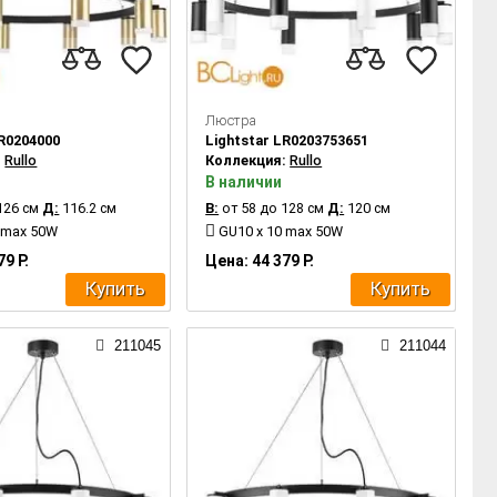
Люстра
LR0204000
Lightstar LR0203753651
:
Rullo
Коллекция:
Rullo
В наличии
126 см
Д:
116.2 см
В:
от 58 до 128 см
Д:
120 см
 max 50W
GU10 x 10 max 50W
79 Р.
Цена: 44 379 Р.
Купить
Купить
211045
211044