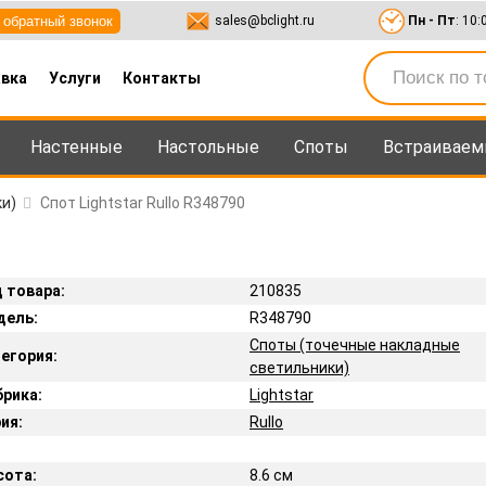
обратный звонок
sales@bclight.ru
Пн - Пт
: 10:
вка
Услуги
Контакты
Настенные
Настольные
Споты
Встраивае
-95
,
8-800-550-95-45
sales@bclight.ru
и)
Спот Lightstar Rullo R348790
 товара:
210835
дель:
R348790
Споты (точечные накладные
егория:
светильники)
рика:
Lightstar
ия:
Rullo
сота:
8.6 см