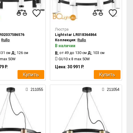
Люстра
LR02037586576
Lightstar LR018364864
:
Rullo
Коллекция:
Rullo
В наличии
131 см
Д:
126 см
В:
от 49 до 130 см
Д:
103 см
 max 50W
GU10 x 8 max 50W
79 Р.
Цена: 30 991 Р.
Купить
Купить
211055
211054