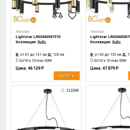
Люстра
Люстра
Lightstar LR02040587570
Lightstar LR02040587
Коллекция:
Rullo
Коллекция:
Rullo
В:
от 61 до 131 см
Д:
126 см
В:
от 63 до 133 см
Д:
1
GU10 x 10 max 50W
GU10 x 10 max 50W
Цена: 46 129 Р.
Цена: 47 879 Р.
Купить
211048