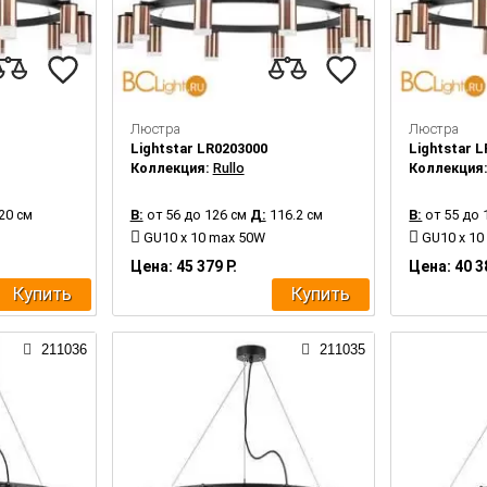
Люстра
Люстра
Lightstar LR0203000
Lightstar 
Коллекция:
Rullo
Коллекция
20 см
В:
от 56 до 126 см
Д:
116.2 см
В:
от 55 до 
GU10 x 10 max 50W
GU10 x 10
Цена: 45 379 Р.
Цена: 40 3
Купить
Купить
211036
211035