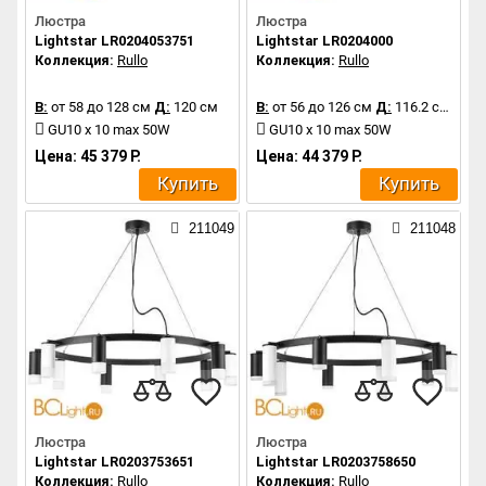
Люстра
Люстра
Lightstar LR0204053751
Lightstar LR0204000
Коллекция:
Rullo
Коллекция:
Rullo
В:
от 58 до 128 см
Д:
120 см
В:
от 56 до 126 см
Д:
116.2 см
GU10 x 10 max 50W
GU10 x 10 max 50W
Цена: 45 379 Р.
Цена: 44 379 Р.
Купить
Купить
211049
211048
Люстра
Люстра
Lightstar LR0203753651
Lightstar LR0203758650
Коллекция:
Rullo
Коллекция:
Rullo