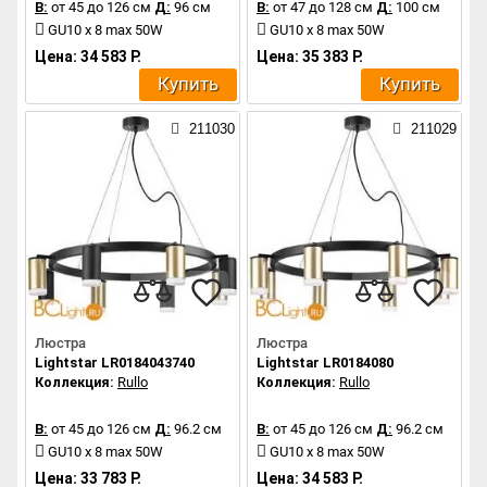
В:
от 45 до 126 см
Д:
96 см
В:
от 47 до 128 см
Д:
100 см
GU10 x 8 max 50W
GU10 x 8 max 50W
Цена: 34 583 Р.
Цена: 35 383 Р.
Купить
Купить
211030
211029
Люстра
Люстра
Lightstar LR0184043740
Lightstar LR0184080
Коллекция:
Rullo
Коллекция:
Rullo
В:
от 45 до 126 см
Д:
96.2 см
В:
от 45 до 126 см
Д:
96.2 см
GU10 x 8 max 50W
GU10 x 8 max 50W
Цена: 33 783 Р.
Цена: 34 583 Р.