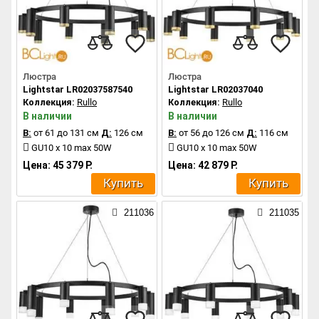
Люстра
Люстра
Lightstar LR02037587540
Lightstar LR02037040
Коллекция:
Rullo
Коллекция:
Rullo
В наличии
В наличии
В:
от 61 до 131 см
Д:
126 см
В:
от 56 до 126 см
Д:
116 см
GU10 x 10 max 50W
GU10 x 10 max 50W
Цена: 45 379 Р.
Цена: 42 879 Р.
Купить
Купить
211036
211035