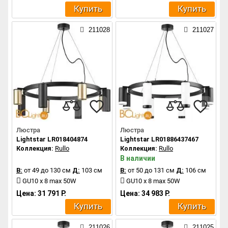
Купить
Купить
211028
211027
Люстра
Люстра
Lightstar LR018404874
Lightstar LR01886437467
Коллекция:
Rullo
Коллекция:
Rullo
В наличии
В:
от 49 до 130 см
Д:
103 см
В:
от 50 до 131 см
Д:
106 см
GU10 x 8 max 50W
GU10 x 8 max 50W
Цена: 31 791 Р.
Цена: 34 983 Р.
Купить
Купить
211026
211025