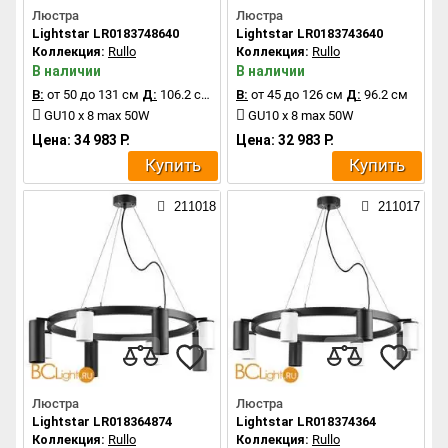
Люстра
Люстра
Lightstar LR0183748640
Lightstar LR0183743640
Коллекция:
Rullo
Коллекция:
Rullo
В наличии
В наличии
В:
от 50 до 131 см
Д:
106.2 см
В:
от 45 до 126 см
Д:
96.2 см
GU10 x 8 max 50W
GU10 x 8 max 50W
Цена: 34 983 Р.
Цена: 32 983 Р.
Купить
Купить
211018
211017
Люстра
Люстра
Lightstar LR018364874
Lightstar LR018374364
Коллекция:
Rullo
Коллекция:
Rullo