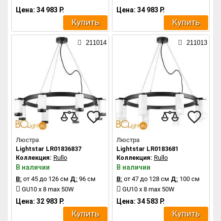
Цена: 34 983 Р.
Цена: 34 983 Р.
Купить
Купить
211014
211013
Люстра
Люстра
Lightstar LR01836837
Lightstar LR0183681
Коллекция:
Rullo
Коллекция:
Rullo
В наличии
В наличии
В:
от 45 до 126 см
Д:
96 см
В:
от 47 до 128 см
Д:
100 см
GU10 x 8 max 50W
GU10 x 8 max 50W
Цена: 32 983 Р.
Цена: 34 583 Р.
Купить
Купить