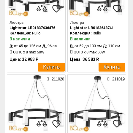
Люстра
Люстра
Lightstar LR01837436476
Lightstar LR0183648741
Коллекция:
Rullo
Коллекция:
Rullo
В наличии
В наличии
В:
от 45 до 126 см
Д:
96 см
В:
от 52 до 133 см
Д:
110 см
GU10 x 8 max 50W
GU10 x 8 max 50W
Цена: 32 983 Р.
Цена: 36 583 Р.
Купить
Купить
211020
211019