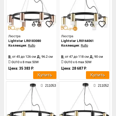
Люстра
Люстра
Lightstar LR0183080
Lightstar LR0164061
Коллекция:
Rullo
Коллекция:
Rullo
В:
от 45 до 126 см
Д:
96.2 см
В:
от 47 до 118 см
Д:
90 см
GU10 x 8 max 50W
GU10 x 6 max 50W
Цена: 35 383 Р.
Цена: 28 687 Р.
Купить
Купить
211053
211052