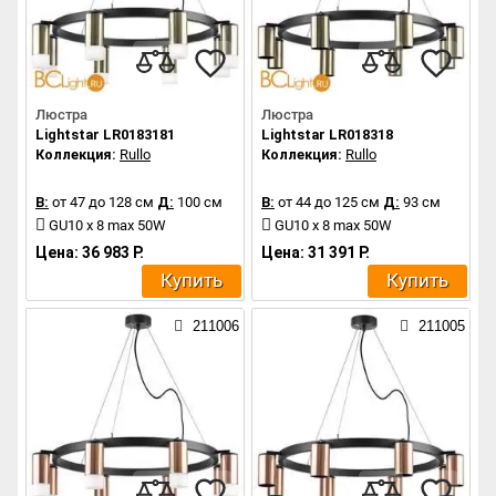
Люстра
Люстра
Lightstar LR0183181
Lightstar LR018318
Коллекция:
Rullo
Коллекция:
Rullo
В:
от 47 до 128 см
Д:
100 см
В:
от 44 до 125 см
Д:
93 см
GU10 x 8 max 50W
GU10 x 8 max 50W
Цена: 36 983 Р.
Цена: 31 391 Р.
Купить
Купить
211006
211005