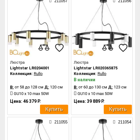
211057
211056
Люстра
Люстра
Lightstar LR0204001
Lightstar LR020365875
Коллекция:
Rullo
Коллекция:
Rullo
В наличии
В:
от 58 до 128 см
Д:
120 см
В:
от 60 до 130 см
Д:
123 см
GU10 x 10 max 50W
GU10 x 10 max 50W
Цена: 46 379 Р.
Цена: 39 889 Р.
Купить
Купить
211055
211054