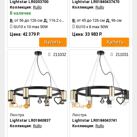
Lightstar LR0203700
Lightstar LR01840437470
Коллекция:
Rullo
Коллекция:
Rullo
В наличии
В:
от 56 до 126 см
Д:
116.2 см
В:
от 45 до 126 см
Д:
96 см
GU10 x 10 max 50W
GU10 x 8 max 50W
Цена: 42 379 Р.
Цена: 33 983 Р.
Купить
Купить
211032
211031
Люстра
Люстра
Lightstar LR01840837
Lightstar LR0184043741
Коллекция:
Rullo
Коллекция:
Rullo