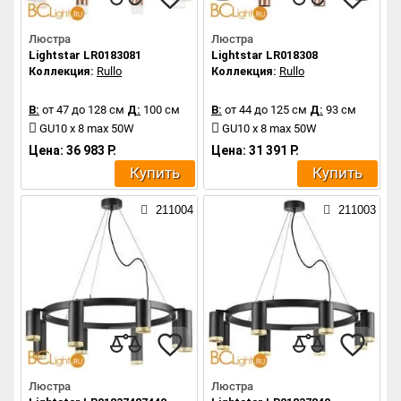
Люстра
Люстра
Lightstar LR0183081
Lightstar LR018308
Коллекция:
Rullo
Коллекция:
Rullo
В:
от 47 до 128 см
Д:
100 см
В:
от 44 до 125 см
Д:
93 см
GU10 x 8 max 50W
GU10 x 8 max 50W
Цена: 36 983 Р.
Цена: 31 391 Р.
Купить
Купить
211004
211003
Люстра
Люстра