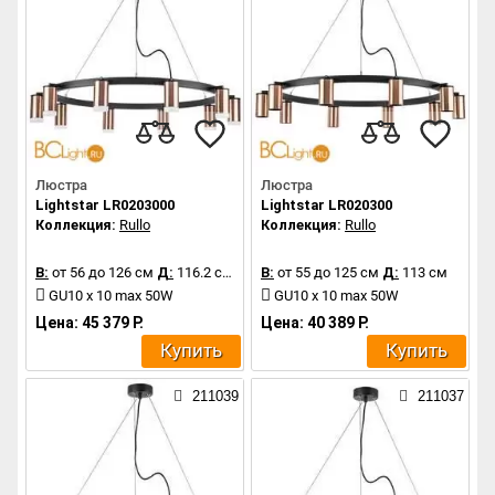
Люстра
Люстра
Lightstar LR0203000
Lightstar LR020300
Коллекция:
Rullo
Коллекция:
Rullo
В:
от 56 до 126 см
Д:
116.2 см
В:
от 55 до 125 см
Д:
113 см
GU10 x 10 max 50W
GU10 x 10 max 50W
Цена: 45 379 Р.
Цена: 40 389 Р.
Купить
Купить
211039
211037