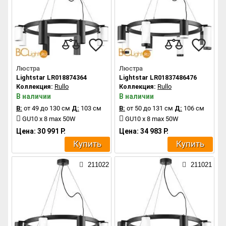
Люстра
Люстра
Lightstar LR018874364
Lightstar LR01837486476
Коллекция:
Rullo
Коллекция:
Rullo
В наличии
В наличии
В:
от 49 до 130 см
Д:
103 см
В:
от 50 до 131 см
Д:
106 см
GU10 x 8 max 50W
GU10 x 8 max 50W
Цена: 30 991 Р.
Цена: 34 983 Р.
Купить
Купить
211022
211021