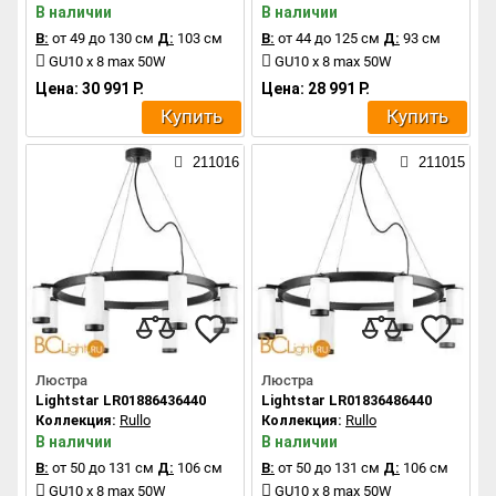
В наличии
В наличии
В:
от 49 до 130 см
Д:
103 см
В:
от 44 до 125 см
Д:
93 см
GU10 x 8 max 50W
GU10 x 8 max 50W
Цена: 30 991 Р.
Цена: 28 991 Р.
Купить
Купить
211016
211015
Люстра
Люстра
Lightstar LR01886436440
Lightstar LR01836486440
Коллекция:
Rullo
Коллекция:
Rullo
В наличии
В наличии
В:
от 50 до 131 см
Д:
106 см
В:
от 50 до 131 см
Д:
106 см
GU10 x 8 max 50W
GU10 x 8 max 50W