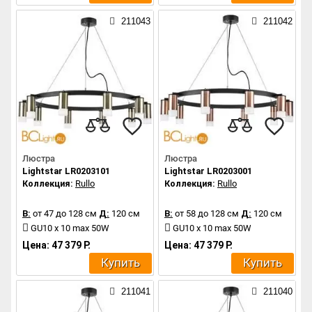
211043
211042
Люстра
Люстра
Lightstar LR0203101
Lightstar LR0203001
Коллекция:
Rullo
Коллекция:
Rullo
В:
от 47 до 128 см
Д:
120 см
В:
от 58 до 128 см
Д:
120 см
GU10 x 10 max 50W
GU10 x 10 max 50W
Цена: 47 379 Р.
Цена: 47 379 Р.
Купить
Купить
211041
211040