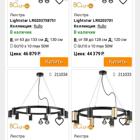
Люстра
Люстра
Lightstar LR0203758751
Lightstar LR0203701
Коллекция:
Rullo
Коллекция:
Rullo
В наличии
В наличии
В:
от 63 до 133 см
Д:
130 см
В:
от 58 до 128 см
Д:
120 см
GU10 x 10 max 50W
GU10 x 10 max 50W
Цена: 46 879 Р.
Цена: 44 379 Р.
Купить
Купить
211034
211033
Люстра
Люстра