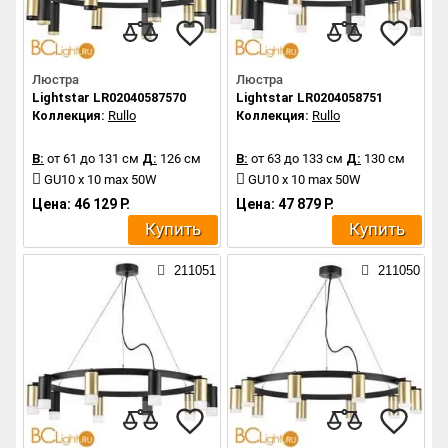
Люстра
Люстра
Lightstar LR02040587570
Lightstar LR0204058751
Коллекция:
Rullo
Коллекция:
Rullo
В:
от 61 до 131 см
Д:
126 см
В:
от 63 до 133 см
Д:
130 см
GU10 x 10 max 50W
GU10 x 10 max 50W
Цена: 46 129 Р.
Цена: 47 879 Р.
Купить
Купить
211051
211050