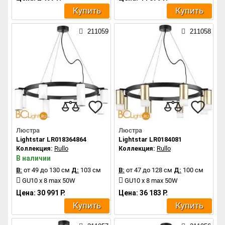
Купить
Купить
211059
211058
Люстра
Люстра
Lightstar LR018364864
Lightstar LR0184081
Коллекция:
Rullo
Коллекция:
Rullo
В наличии
В:
от 49 до 130 см
Д:
103 см
В:
от 47 до 128 см
Д:
100 см
GU10 x 8 max 50W
GU10 x 8 max 50W
Цена: 30 991 Р.
Цена: 36 183 Р.
Купить
Купить