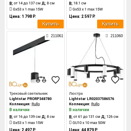
В:
от 14 до 137 см
Д:
8 см
В:
18.1 см
Gx53 x 1 max 15W
Gx53 x 1 max 15W
Цена: 1 798 Р.
Цена: 2 597 Р.
Купить
Купить
211061
211060
Трековый светильник
Люстра
Lightstar PRORP348780
Lightstar LR02037586576
Коллекция:
Rullo
Коллекция:
Rullo
В наличии
В наличии
В:
от 16 до 139 см
Д:
8 см
В:
от 61 до 131 см
Д:
126 см
Gx53 x 1 max 15W
GU10 x 10 max 50W
Цена: 2 497 Р.
Цена: 44 879 Р.