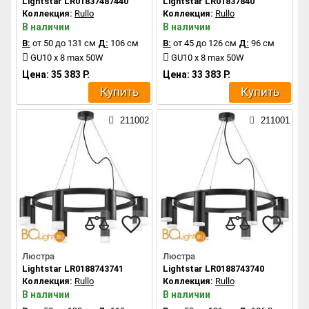
Lightstar LR01837487440
Lightstar LR01837840
Коллекция:
Rullo
Коллекция:
Rullo
В наличии
В наличии
В:
от 50 до 131 см
Д:
106 см
В:
от 45 до 126 см
Д:
96 см
GU10 x 8 max 50W
GU10 x 8 max 50W
Цена: 35 383 Р.
Цена: 33 383 Р.
Купить
Купить
211002
211001
Люстра
Люстра
Lightstar LR0188743741
Lightstar LR0188743740
Коллекция:
Rullo
Коллекция:
Rullo
В наличии
В наличии