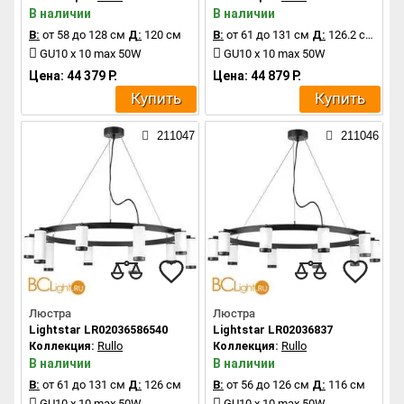
В наличии
В наличии
В:
от 58 до 128 см
Д:
120 см
В:
от 61 до 131 см
Д:
126.2 см
GU10 x 10 max 50W
GU10 x 10 max 50W
Цена: 44 379 Р.
Цена: 44 879 Р.
Купить
Купить
211047
211046
Люстра
Люстра
Lightstar LR02036586540
Lightstar LR02036837
Коллекция:
Rullo
Коллекция:
Rullo
В наличии
В наличии
В:
от 61 до 131 см
Д:
126 см
В:
от 56 до 126 см
Д:
116 см
GU10 x 10 max 50W
GU10 x 10 max 50W