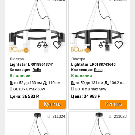
Люстра
Люстра
Lightstar LR0188643741
Lightstar LR0188743640
Коллекция:
Rullo
Коллекция:
Rullo
В наличии
В наличии
В:
от 52 до 133 см
Д:
110 см
В:
от 50 до 131 см
Д:
106.2 см
GU10 x 8 max 50W
GU10 x 8 max 50W
Цена: 36 583 Р.
Цена: 34 983 Р.
Купить
Купить
211024
211023