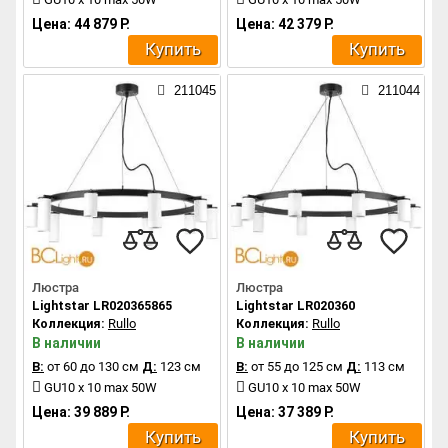
Цена: 44 879 Р.
Цена: 42 379 Р.
Купить
Купить
211045
211044
Люстра
Люстра
Lightstar LR020365865
Lightstar LR020360
Коллекция:
Rullo
Коллекция:
Rullo
В наличии
В наличии
В:
от 60 до 130 см
Д:
123 см
В:
от 55 до 125 см
Д:
113 см
GU10 x 10 max 50W
GU10 x 10 max 50W
Цена: 39 889 Р.
Цена: 37 389 Р.
Купить
Купить