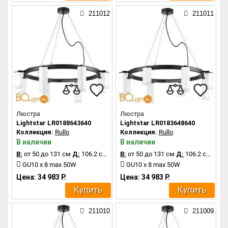
211012
211011
Люстра
Люстра
Lightstar LR0188643640
Lightstar LR0183648640
Коллекция:
Rullo
Коллекция:
Rullo
В наличии
В наличии
В:
от 50 до 131 см
Д:
106.2 см
В:
от 50 до 131 см
Д:
106.2 см
GU10 x 8 max 50W
GU10 x 8 max 50W
Цена: 34 983 Р.
Цена: 34 983 Р.
Купить
Купить
211010
211009