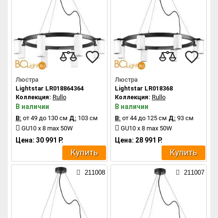
Люстра
Люстра
Lightstar LR018864364
Lightstar LR018368
Коллекция:
Rullo
Коллекция:
Rullo
В наличии
В наличии
В:
от 49 до 130 см
Д:
103 см
В:
от 44 до 125 см
Д:
93 см
GU10 x 8 max 50W
GU10 x 8 max 50W
Цена: 30 991 Р.
Цена: 28 991 Р.
Купить
Купить
211008
211007