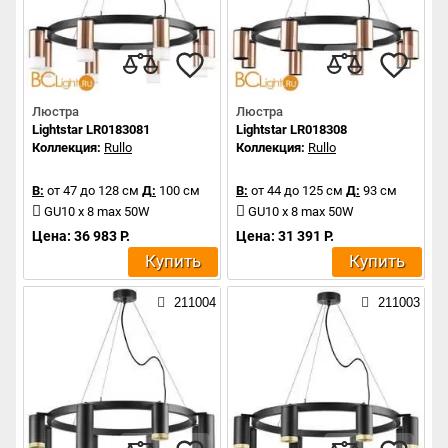
Люстра
Люстра
Lightstar LR0183081
Lightstar LR018308
Коллекция:
Rullo
Коллекция:
Rullo
В:
от 47 до 128 см
Д:
100 см
В:
от 44 до 125 см
Д:
93 см
GU10 x 8 max 50W
GU10 x 8 max 50W
Цена: 36 983 Р.
Цена: 31 391 Р.
Купить
Купить
211004
211003