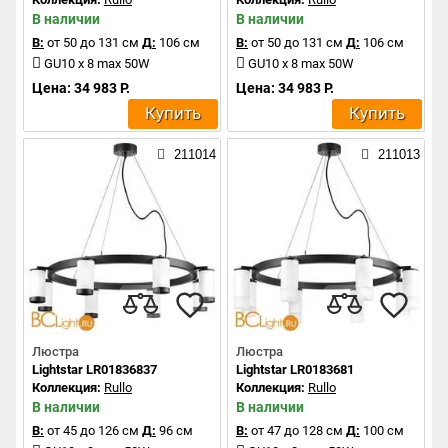
В наличии
В наличии
В:
от 50 до 131 см
Д:
106 см
В:
от 50 до 131 см
Д:
106 см
GU10 x 8 max 50W
GU10 x 8 max 50W
Цена: 34 983 Р.
Цена: 34 983 Р.
Купить
Купить
211014
211013
Люстра
Люстра
Lightstar LR01836837
Lightstar LR0183681
Коллекция:
Rullo
Коллекция:
Rullo
В наличии
В наличии
В:
от 45 до 126 см
Д:
96 см
В:
от 47 до 128 см
Д:
100 см