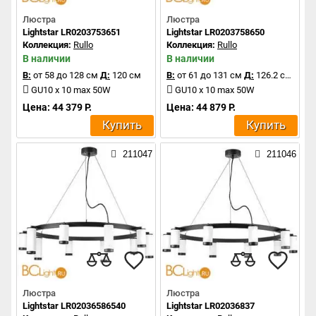
Люстра
Люстра
Lightstar LR0203753651
Lightstar LR0203758650
Коллекция:
Rullo
Коллекция:
Rullo
В наличии
В наличии
В:
от 58 до 128 см
Д:
120 см
В:
от 61 до 131 см
Д:
126.2 см
GU10 x 10 max 50W
GU10 x 10 max 50W
Цена: 44 379 Р.
Цена: 44 879 Р.
Купить
Купить
211047
211046
Люстра
Люстра
Lightstar LR02036586540
Lightstar LR02036837