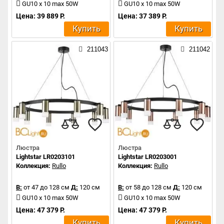
GU10 x 10 max 50W
GU10 x 10 max 50W
Цена: 39 889 Р.
Цена: 37 389 Р.
Купить
Купить
211043
211042
Люстра
Люстра
Lightstar LR0203101
Lightstar LR0203001
Коллекция:
Rullo
Коллекция:
Rullo
В:
от 47 до 128 см
Д:
120 см
В:
от 58 до 128 см
Д:
120 см
GU10 x 10 max 50W
GU10 x 10 max 50W
Цена: 47 379 Р.
Цена: 47 379 Р.
Купить
Купить