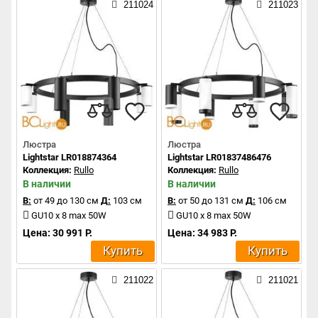
211024
211023
Люстра
Люстра
Lightstar LR018874364
Lightstar LR01837486476
Коллекция:
Rullo
Коллекция:
Rullo
В наличии
В наличии
В:
от 49 до 130 см
Д:
103 см
В:
от 50 до 131 см
Д:
106 см
GU10 x 8 max 50W
GU10 x 8 max 50W
Цена: 30 991 Р.
Цена: 34 983 Р.
Купить
Купить
211022
211021