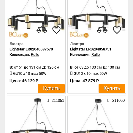
Люстра
Люстра
Lightstar LR02040587570
Lightstar LR0204058751
Коллекция:
Rullo
Коллекция:
Rullo
В:
от 61 до 131 см
Д:
126 см
В:
от 63 до 133 см
Д:
130 см
GU10 x 10 max 50W
GU10 x 10 max 50W
Цена: 46 129 Р.
Цена: 47 879 Р.
Купить
Купить
211051
211050