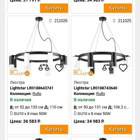
Купить
Купить
211026
211025
Люстра
Люстра
Lightstar LR0188643741
Lightstar LR0188743640
Коллекция:
Rullo
Коллекция:
Rullo
В наличии
В наличии
В:
от 52 до 133 см
Д:
110 см
В:
от 50 до 131 см
Д:
106.2 см
GU10 x 8 max 50W
GU10 x 8 max 50W
Цена: 36 583 Р.
Цена: 34 983 Р.
Купить
Купить