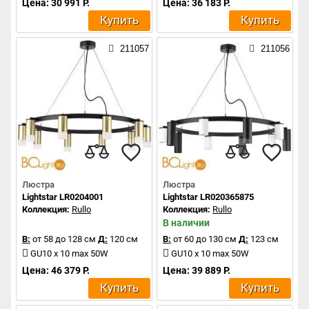
Цена: 30 991 Р.
Цена: 36 183 Р.
Купить
Купить
211057
211056
Люстра
Люстра
Lightstar LR0204001
Lightstar LR020365875
Коллекция:
Rullo
Коллекция:
Rullo
В наличии
В:
от 58 до 128 см
Д:
120 см
В:
от 60 до 130 см
Д:
123 см
GU10 x 10 max 50W
GU10 x 10 max 50W
Цена: 46 379 Р.
Цена: 39 889 Р.
Купить
Купить