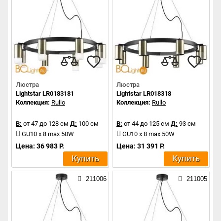
Люстра
Люстра
Lightstar LR0183181
Lightstar LR018318
Коллекция:
Rullo
Коллекция:
Rullo
В:
от 47 до 128 см
Д:
100 см
В:
от 44 до 125 см
Д:
93 см
GU10 x 8 max 50W
GU10 x 8 max 50W
Цена: 36 983 Р.
Цена: 31 391 Р.
Купить
Купить
211006
211005