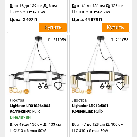
В:
от 16 до 139 см
Д:
8 см
В:
от 61 до 131 см
Д:
126 см
Gx53 x 1 max 15W
GU10 x 10 max 50W
Цена: 2 497 Р.
Цена: 44 879 Р.
Купить
Купить
211059
211058
Люстра
Люстра
Lightstar LR018364864
Lightstar LR0184081
Коллекция:
Rullo
Коллекция:
Rullo
В наличии
В:
от 49 до 130 см
Д:
103 см
В:
от 47 до 128 см
Д:
100 см
GU10 x 8 max 50W
GU10 x 8 max 50W