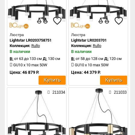
Люстра
Люстра
Lightstar LR0203758751
Lightstar LR0203701
Коллекция:
Rullo
Коллекция:
Rullo
В наличии
В наличии
В:
от 63 до 133 см
Д:
130 см
В:
от 58 до 128 см
Д:
120 см
GU10 x 10 max 50W
GU10 x 10 max 50W
Цена: 46 879 Р.
Цена: 44 379 Р.
Купить
Купить
211034
211033