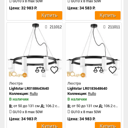
GU10 x 8 max 50W
GU10 x 8 max 50W
Цена: 32 983 Р.
Цена: 34 583 Р.
Купить
Купить
211012
211011
Люстра
Люстра
Lightstar LR0188643640
Lightstar LR0183648640
Коллекция:
Rullo
Коллекция:
Rullo
В наличии
В наличии
В:
от 50 до 131 см
Д:
106.2 см
В:
от 50 до 131 см
Д:
106.2 см
GU10 x 8 max 50W
GU10 x 8 max 50W
Цена: 34 983 Р.
Цена: 34 983 Р.
Купить
Купить