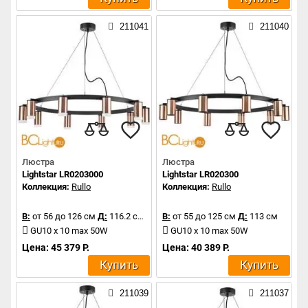
211041
211040
Люстра
Люстра
Lightstar LR0203000
Lightstar LR020300
Коллекция:
Rullo
Коллекция:
Rullo
В:
от 56 до 126 см
Д:
116.2 см
В:
от 55 до 125 см
Д:
113 см
GU10 x 10 max 50W
GU10 x 10 max 50W
Цена: 45 379 Р.
Цена: 40 389 Р.
Купить
Купить
211039
211037