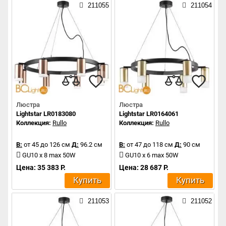
211055
211054
Люстра
Люстра
Lightstar LR0183080
Lightstar LR0164061
Коллекция:
Rullo
Коллекция:
Rullo
В:
от 45 до 126 см
Д:
96.2 см
В:
от 47 до 118 см
Д:
90 см
GU10 x 8 max 50W
GU10 x 6 max 50W
Цена: 35 383 Р.
Цена: 28 687 Р.
Купить
Купить
211053
211052