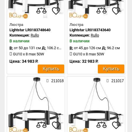
Люстра
Люстра
Lightstar LR0183748640
Lightstar LR0183743640
Коллекция:
Rullo
Коллекция:
Rullo
В наличии
В наличии
В:
от 50 до 131 см
Д:
106.2 см
В:
от 45 до 126 см
Д:
96.2 см
GU10 x 8 max 50W
GU10 x 8 max 50W
Цена: 34 983 Р.
Цена: 32 983 Р.
Купить
Купить
211018
211017