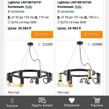
Lightstar LR0188743741
Lightstar LR0188743740
Коллекция:
Rullo
Коллекция:
Rullo
В наличии
В наличии
В:
от 52 до 133 см
Д:
110 см
В:
от 50 до 131 см
Д:
106.2 см
GU10 x 8 max 50W
GU10 x 8 max 50W
Цена: 36 583 Р.
Цена: 34 983 Р.
Купить
Купить
211000
210999
Люстра
Люстра
Lightstar LR018378
Lightstar LR01640387370
Коллекция:
Rullo
Коллекция:
Rullo
Задать вопрос
Избранное
Корзина
В наличии
Каталог