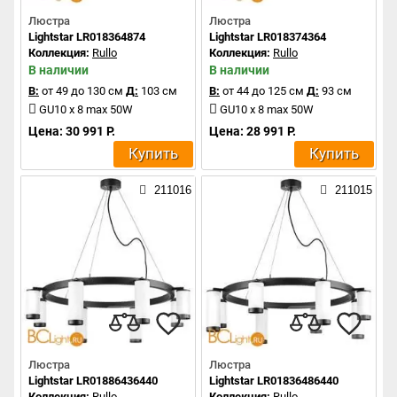
Люстра
Люстра
Lightstar LR018364874
Lightstar LR018374364
Коллекция:
Rullo
Коллекция:
Rullo
В наличии
В наличии
В:
от 49 до 130 см
Д:
103 см
В:
от 44 до 125 см
Д:
93 см
GU10 x 8 max 50W
GU10 x 8 max 50W
Цена: 30 991 Р.
Цена: 28 991 Р.
Купить
Купить
211016
211015
Люстра
Люстра
Lightstar LR01886436440
Lightstar LR01836486440
Коллекция:
Rullo
Коллекция:
Rullo