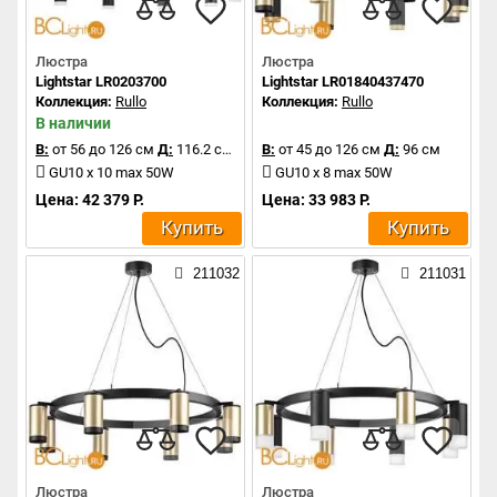
Люстра
Люстра
Lightstar LR0203700
Lightstar LR01840437470
Коллекция:
Rullo
Коллекция:
Rullo
В наличии
В:
от 56 до 126 см
Д:
116.2 см
В:
от 45 до 126 см
Д:
96 см
GU10 x 10 max 50W
GU10 x 8 max 50W
Цена: 42 379 Р.
Цена: 33 983 Р.
Купить
Купить
211032
211031
Люстра
Люстра