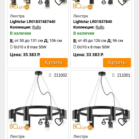
Люстра
Люстра
Lightstar LR01837487440
Lightstar LR01837840
Коллекция:
Rullo
Коллекция:
Rullo
В наличии
В наличии
В:
от 50 до 131 см
Д:
106 см
В:
от 45 до 126 см
Д:
96 см
GU10 x 8 max 50W
GU10 x 8 max 50W
Цена: 35 383 Р.
Цена: 33 383 Р.
Купить
Купить
211002
211001
Люстра
Люстра