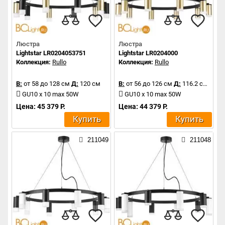
Люстра
Люстра
Lightstar LR0204053751
Lightstar LR0204000
Коллекция:
Rullo
Коллекция:
Rullo
В:
от 58 до 128 см
Д:
120 см
В:
от 56 до 126 см
Д:
116.2 см
GU10 x 10 max 50W
GU10 x 10 max 50W
Цена: 45 379 Р.
Цена: 44 379 Р.
Купить
Купить
211049
211048