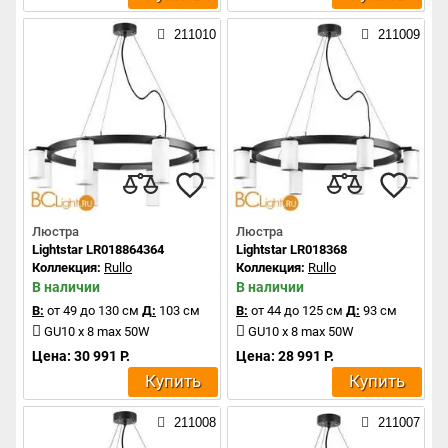
211010
211009
Люстра
Люстра
Lightstar LR018864364
Lightstar LR018368
Коллекция:
Rullo
Коллекция:
Rullo
В наличии
В наличии
В:
от 49 до 130 см
Д:
103 см
В:
от 44 до 125 см
Д:
93 см
GU10 x 8 max 50W
GU10 x 8 max 50W
Цена: 30 991 Р.
Цена: 28 991 Р.
Купить
Купить
211008
211007