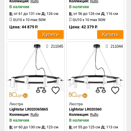
Коллекция:
Rullo
Коллекция:
Rullo
В наличии
В наличии
В:
от 61 до 131 см
Д:
126 см
В:
от 56 до 126 см
Д:
116 см
GU10 x 10 max 50W
GU10 x 10 max 50W
Цена: 44 879 Р.
Цена: 42 379 Р.
Купить
Купить
211045
211044
Люстра
Люстра
Lightstar LR020365865
Lightstar LR020360
Коллекция:
Rullo
Коллекция:
Rullo
В наличии
В наличии
В:
от 60 до 130 см
Д:
123 см
В:
от 55 до 125 см
Д:
113 см