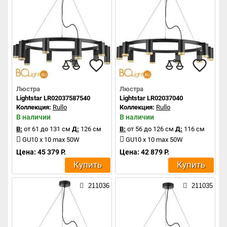
Люстра
Люстра
Lightstar LR02037587540
Lightstar LR02037040
Коллекция:
Rullo
Коллекция:
Rullo
В наличии
В наличии
В:
от 61 до 131 см
Д:
126 см
В:
от 56 до 126 см
Д:
116 см
GU10 x 10 max 50W
GU10 x 10 max 50W
Цена: 45 379 Р.
Цена: 42 879 Р.
Купить
Купить
211036
211035