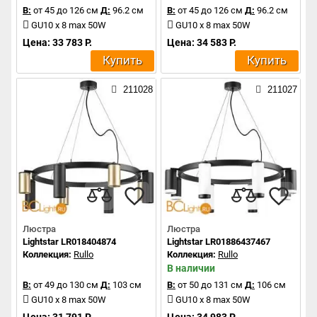
В:
от 45 до 126 см
Д:
96.2 см
В:
от 45 до 126 см
Д:
96.2 см
GU10 x 8 max 50W
GU10 x 8 max 50W
Цена: 33 783 Р.
Цена: 34 583 Р.
Купить
Купить
211028
211027
Люстра
Люстра
Lightstar LR018404874
Lightstar LR01886437467
Коллекция:
Rullo
Коллекция:
Rullo
В наличии
В:
от 49 до 130 см
Д:
103 см
В:
от 50 до 131 см
Д:
106 см
GU10 x 8 max 50W
GU10 x 8 max 50W
Цена: 31 791 Р.
Цена: 34 983 Р.