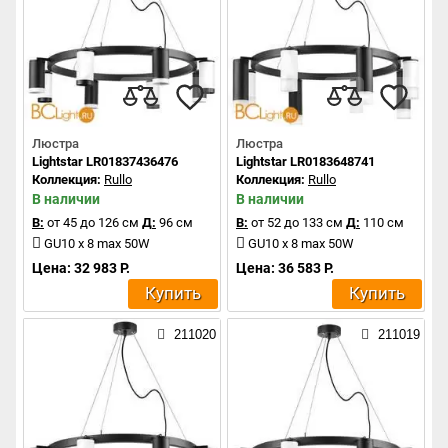
Люстра
Люстра
Lightstar LR01837436476
Lightstar LR0183648741
Коллекция:
Rullo
Коллекция:
Rullo
В наличии
В наличии
В:
от 45 до 126 см
Д:
96 см
В:
от 52 до 133 см
Д:
110 см
GU10 x 8 max 50W
GU10 x 8 max 50W
Цена: 32 983 Р.
Цена: 36 583 Р.
Купить
Купить
211020
211019