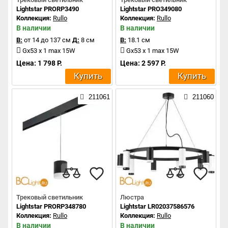
Lightstar PRORP3490
Lightstar PRO349080
Коллекция:
Rullo
Коллекция:
Rullo
В наличии
В наличии
В:
от 14 до 137 см
Д:
8 см
В:
18.1 см
Gx53 x 1 max 15W
Gx53 x 1 max 15W
Цена: 1 798 Р.
Цена: 2 597 Р.
Купить
Купить
211061
211060
Трековый светильник
Люстра
Lightstar PRORP348780
Lightstar LR02037586576
Коллекция:
Rullo
Коллекция:
Rullo
В наличии
В наличии