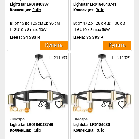
Lightstar LR01840837
Lightstar LR0184043741
Коллекция:
Rullo
Коллекция:
Rullo
В:
от 45 до 126 см
Д:
96 см
В:
от 47 до 128 см
Д:
100 см
GU10 x 8 max 50W
GU10 x 8 max 50W
Цена: 34 583 Р.
Цена: 35 383 Р.
Купить
Купить
211030
211029
Люстра
Люстра
Lightstar LR0184043740
Lightstar LR0184080
Коллекция:
Rullo
Коллекция:
Rullo