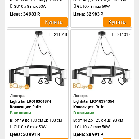
GU10 x 8 max 50W
GU10 x 8 max 50W
Цена: 34 983 Р.
Цена: 32 983 Р.
Купить
Купить
211018
211017
Люстра
Люстра
Lightstar LR018364874
Lightstar LR018374364
Коллекция:
Rullo
Коллекция:
Rullo
В наличии
В наличии
В:
от 49 до 130 см
Д:
103 см
В:
от 44 до 125 см
Д:
93 см
GU10 x 8 max 50W
GU10 x 8 max 50W
Цена: 30 991 Р.
Цена: 28 991 Р.