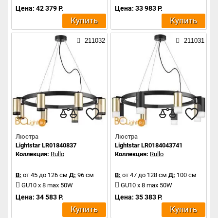
Цена: 42 379 Р.
Цена: 33 983 Р.
Купить
Купить
211032
211031
Люстра
Люстра
Lightstar LR01840837
Lightstar LR0184043741
Коллекция:
Rullo
Коллекция:
Rullo
В:
от 45 до 126 см
Д:
96 см
В:
от 47 до 128 см
Д:
100 см
GU10 x 8 max 50W
GU10 x 8 max 50W
Цена: 34 583 Р.
Цена: 35 383 Р.
Купить
Купить