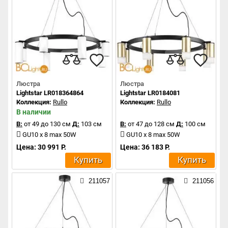
Люстра
Люстра
Lightstar LR018364864
Lightstar LR0184081
Коллекция:
Rullo
Коллекция:
Rullo
В наличии
В:
от 49 до 130 см
Д:
103 см
В:
от 47 до 128 см
Д:
100 см
GU10 x 8 max 50W
GU10 x 8 max 50W
Цена: 30 991 Р.
Цена: 36 183 Р.
Купить
Купить
211057
211056