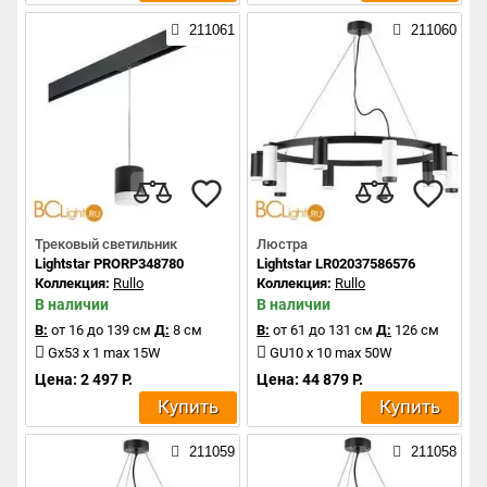
211061
211060
Трековый светильник
Люстра
Lightstar PRORP348780
Lightstar LR02037586576
Коллекция:
Rullo
Коллекция:
Rullo
В наличии
В наличии
В:
от 16 до 139 см
Д:
8 см
В:
от 61 до 131 см
Д:
126 см
Gx53 x 1 max 15W
GU10 x 10 max 50W
Цена: 2 497 Р.
Цена: 44 879 Р.
Купить
Купить
211059
211058