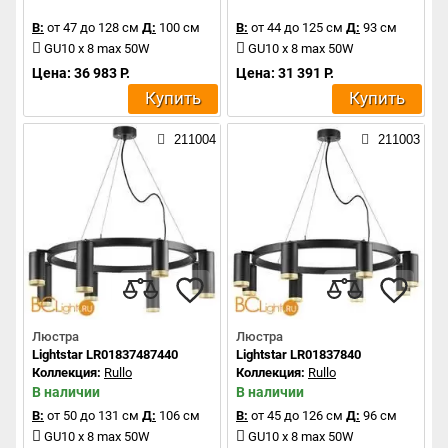
В:
от 47 до 128 см
Д:
100 см
В:
от 44 до 125 см
Д:
93 см
GU10 x 8 max 50W
GU10 x 8 max 50W
Цена: 36 983 Р.
Цена: 31 391 Р.
Купить
Купить
211004
211003
Люстра
Люстра
Lightstar LR01837487440
Lightstar LR01837840
Коллекция:
Rullo
Коллекция:
Rullo
В наличии
В наличии
В:
от 50 до 131 см
Д:
106 см
В:
от 45 до 126 см
Д:
96 см
GU10 x 8 max 50W
GU10 x 8 max 50W