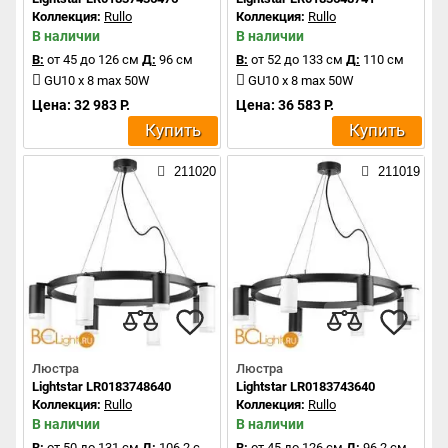
Коллекция:
Rullo
Коллекция:
Rullo
В наличии
В наличии
В:
от 45 до 126 см
Д:
96 см
В:
от 52 до 133 см
Д:
110 см
GU10 x 8 max 50W
GU10 x 8 max 50W
Цена: 32 983 Р.
Цена: 36 583 Р.
Купить
Купить
211020
211019
Люстра
Люстра
Lightstar LR0183748640
Lightstar LR0183743640
Коллекция:
Rullo
Коллекция:
Rullo
В наличии
В наличии
В:
от 50 до 131 см
Д:
106.2 см
В:
от 45 до 126 см
Д:
96.2 см