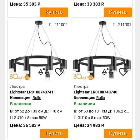
Цена: 35 383 Р.
Цена: 33 383 Р.
Купить
Купить
211002
211001
Люстра
Люстра
Lightstar LR0188743741
Lightstar LR0188743740
Коллекция:
Rullo
Коллекция:
Rullo
В наличии
В наличии
В:
от 52 до 133 см
Д:
110 см
В:
от 50 до 131 см
Д:
106.2 см
GU10 x 8 max 50W
GU10 x 8 max 50W
Цена: 36 583 Р.
Цена: 34 983 Р.
Купить
Купить