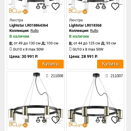
Люстра
Люстра
Lightstar LR018864364
Lightstar LR018368
Коллекция:
Rullo
Коллекция:
Rullo
В наличии
В наличии
В:
от 49 до 130 см
Д:
103 см
В:
от 44 до 125 см
Д:
93 см
GU10 x 8 max 50W
GU10 x 8 max 50W
Цена: 30 991 Р.
Цена: 28 991 Р.
Купить
Купить
211008
211007