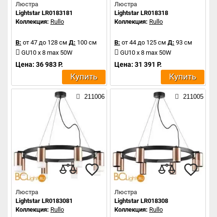
Люстра
Люстра
Lightstar LR0183181
Lightstar LR018318
Коллекция:
Rullo
Коллекция:
Rullo
В:
от 47 до 128 см
Д:
100 см
В:
от 44 до 125 см
Д:
93 см
GU10 x 8 max 50W
GU10 x 8 max 50W
Цена: 36 983 Р.
Цена: 31 391 Р.
Купить
Купить
211006
211005
Люстра
Люстра
Lightstar LR0183081
Lightstar LR018308
Коллекция:
Rullo
Коллекция:
Rullo