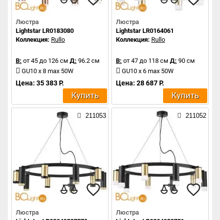
Люстра
Люстра
Lightstar LR0183080
Lightstar LR0164061
Коллекция:
Rullo
Коллекция:
Rullo
В:
от 45 до 126 см
Д:
96.2 см
В:
от 47 до 118 см
Д:
90 см
GU10 x 8 max 50W
GU10 x 6 max 50W
Цена: 35 383 Р.
Цена: 28 687 Р.
Купить
Купить
211053
211052
Люстра
Люстра