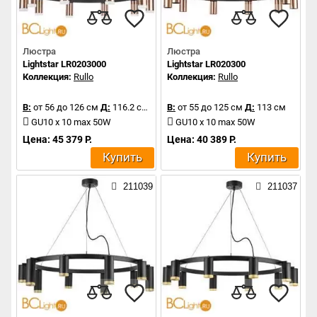
Люстра
Люстра
Lightstar LR0203000
Lightstar LR020300
Коллекция:
Rullo
Коллекция:
Rullo
В:
от 56 до 126 см
Д:
116.2 см
В:
от 55 до 125 см
Д:
113 см
GU10 x 10 max 50W
GU10 x 10 max 50W
Цена: 45 379 Р.
Цена: 40 389 Р.
Купить
Купить
211039
211037