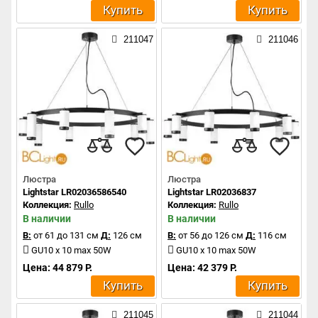
Купить
Купить
211047
211046
Люстра
Люстра
Lightstar LR02036586540
Lightstar LR02036837
Коллекция:
Rullo
Коллекция:
Rullo
В наличии
В наличии
В:
от 61 до 131 см
Д:
126 см
В:
от 56 до 126 см
Д:
116 см
GU10 x 10 max 50W
GU10 x 10 max 50W
Цена: 44 879 Р.
Цена: 42 379 Р.
Купить
Купить
211045
211044