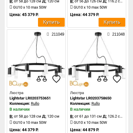
В:
от 58 до 128 см
Д:
120 см
В:
от 56 до 126 см
Д:
116.2 см
GU10 x 10 max 50W
GU10 x 10 max 50W
Цена: 45 379 Р.
Цена: 44 379 Р.
Купить
Купить
211049
211048
Люстра
Люстра
Lightstar LR0203753651
Lightstar LR0203758650
Коллекция:
Rullo
Коллекция:
Rullo
В наличии
В наличии
В:
от 58 до 128 см
Д:
120 см
В:
от 61 до 131 см
Д:
126.2 см
GU10 x 10 max 50W
GU10 x 10 max 50W
Цена: 44 379 Р.
Цена: 44 879 Р.