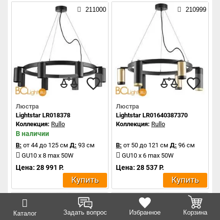
211000
210999
Люстра
Люстра
Lightstar LR018378
Lightstar LR01640387370
Коллекция:
Rullo
Коллекция:
Rullo
В наличии
В:
от 44 до 125 см
Д:
93 см
В:
от 50 до 121 см
Д:
96 см
GU10 x 8 max 50W
GU10 x 6 max 50W
Цена: 28 991 Р.
Цена: 28 537 Р.
Купить
Купить
210998
210997
Задать вопрос
Избранное
Корзина
Каталог