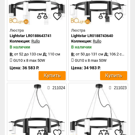
Люстра
Люстра
Lightstar LR0188643741
Lightstar LR0188743640
Коллекция:
Rullo
Коллекция:
Rullo
В наличии
В наличии
В:
от 52 до 133 см
Д:
110 см
В:
от 50 до 131 см
Д:
106.2 см
GU10 x 8 max 50W
GU10 x 8 max 50W
Цена: 36 583 Р.
Цена: 34 983 Р.
Купить
Купить
211024
211023