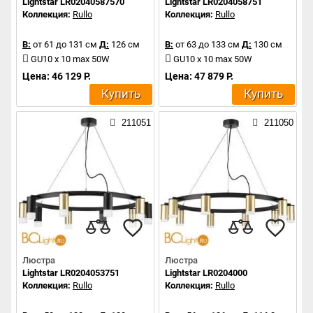
Lightstar LR02040587570
Lightstar LR0204058751
Коллекция:
Rullo
Коллекция:
Rullo
В:
от 61 до 131 см
Д:
126 см
В:
от 63 до 133 см
Д:
130 см
GU10 x 10 max 50W
GU10 x 10 max 50W
Цена: 46 129 Р.
Цена: 47 879 Р.
Купить
Купить
211051
211050
Люстра
Люстра
Lightstar LR0204053751
Lightstar LR0204000
Коллекция:
Rullo
Коллекция:
Rullo