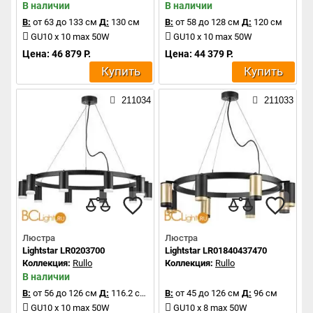
В наличии
В наличии
В:
от 63 до 133 см
Д:
130 см
В:
от 58 до 128 см
Д:
120 см
GU10 x 10 max 50W
GU10 x 10 max 50W
Цена: 46 879 Р.
Цена: 44 379 Р.
Купить
Купить
211034
211033
Люстра
Люстра
Lightstar LR0203700
Lightstar LR01840437470
Коллекция:
Rullo
Коллекция:
Rullo
В наличии
В:
от 56 до 126 см
Д:
116.2 см
В:
от 45 до 126 см
Д:
96 см
GU10 x 10 max 50W
GU10 x 8 max 50W