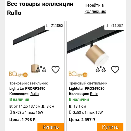
Все товары коллекции
Перейти в
коллекцию
Rullo
211063
211062
Трековый светильник
Трековый светильник
Lightstar PRORP3490
Lightstar PRO349080
Коллекция:
Rullo
Коллекция:
Rullo
В наличии
В наличии
В:
от 14 до 137 см
Д:
8 см
В:
18.1 см
Gx53 x 1 max 15W
Gx53 x 1 max 15W
Цена: 1 798 Р.
Цена: 2 597 Р.
Купить
Купить