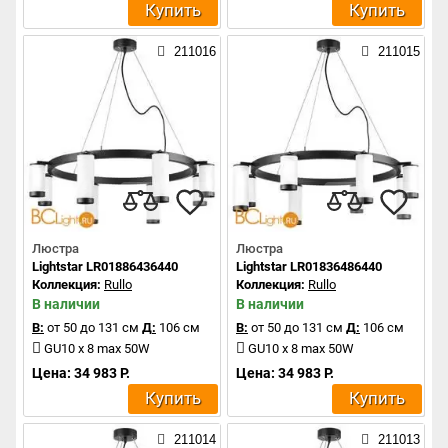
Купить
Купить
211016
211015
Люстра
Люстра
Lightstar LR01886436440
Lightstar LR01836486440
Коллекция:
Rullo
Коллекция:
Rullo
В наличии
В наличии
В:
от 50 до 131 см
Д:
106 см
В:
от 50 до 131 см
Д:
106 см
GU10 x 8 max 50W
GU10 x 8 max 50W
Цена: 34 983 Р.
Цена: 34 983 Р.
Купить
Купить
211014
211013