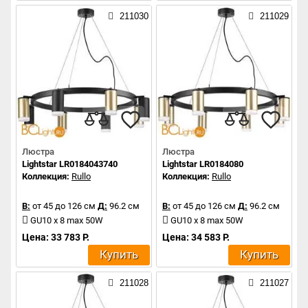
211030
211029
Люстра
Люстра
Lightstar LR0184043740
Lightstar LR0184080
Коллекция:
Rullo
Коллекция:
Rullo
В:
от 45 до 126 см
Д:
96.2 см
В:
от 45 до 126 см
Д:
96.2 см
GU10 x 8 max 50W
GU10 x 8 max 50W
Цена: 33 783 Р.
Цена: 34 583 Р.
Купить
Купить
211028
211027