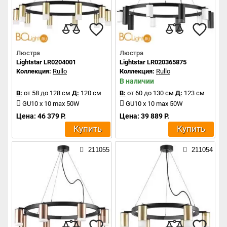
Люстра
Люстра
Lightstar LR0204001
Lightstar LR020365875
Коллекция:
Rullo
Коллекция:
Rullo
В наличии
В:
от 58 до 128 см
Д:
120 см
В:
от 60 до 130 см
Д:
123 см
GU10 x 10 max 50W
GU10 x 10 max 50W
Цена: 46 379 Р.
Цена: 39 889 Р.
Купить
Купить
211055
211054