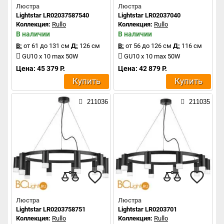
Люстра
Люстра
Lightstar LR02037587540
Lightstar LR02037040
Коллекция:
Rullo
Коллекция:
Rullo
В наличии
В наличии
В:
от 61 до 131 см
Д:
126 см
В:
от 56 до 126 см
Д:
116 см
GU10 x 10 max 50W
GU10 x 10 max 50W
Цена: 45 379 Р.
Цена: 42 879 Р.
Купить
Купить
211036
211035
Люстра
Люстра
Lightstar LR0203758751
Lightstar LR0203701
Коллекция:
Rullo
Коллекция:
Rullo