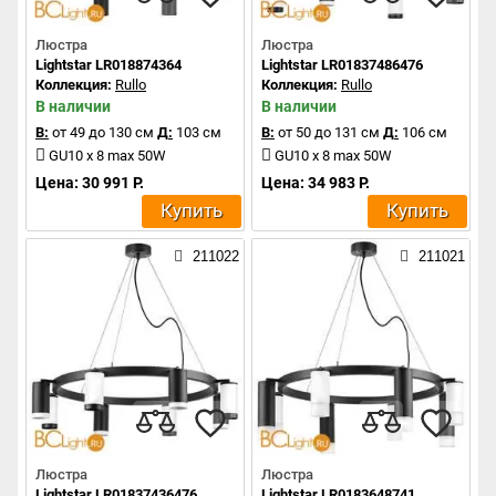
Люстра
Люстра
Lightstar LR018874364
Lightstar LR01837486476
Коллекция:
Rullo
Коллекция:
Rullo
В наличии
В наличии
В:
от 49 до 130 см
Д:
103 см
В:
от 50 до 131 см
Д:
106 см
GU10 x 8 max 50W
GU10 x 8 max 50W
Цена: 30 991 Р.
Цена: 34 983 Р.
Купить
Купить
211022
211021
Люстра
Люстра
Lightstar LR01837436476
Lightstar LR0183648741