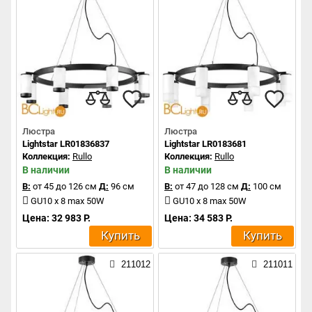
Люстра
Люстра
Lightstar LR01836837
Lightstar LR0183681
Коллекция:
Rullo
Коллекция:
Rullo
В наличии
В наличии
В:
от 45 до 126 см
Д:
96 см
В:
от 47 до 128 см
Д:
100 см
GU10 x 8 max 50W
GU10 x 8 max 50W
Цена: 32 983 Р.
Цена: 34 583 Р.
Купить
Купить
211012
211011