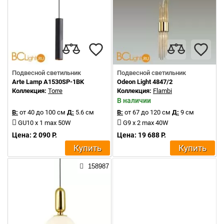
Подвесной светильник
Подвесной светильник
Arte Lamp A1530SP-1BK
Odeon Light 4847/2
Коллекция:
Torre
Коллекция:
Flambi
В наличии
В:
от 40 до 100 см
Д:
5.6 см
В:
от 67 до 120 см
Д:
9 см
GU10 x 1 max 50W
G9 x 2 max 40W
Цена: 2 090 Р.
Цена: 19 688 Р.
Купить
Купить
158987