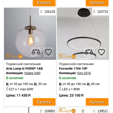
Купить
Купить
156128
103733
Подвесной светильник
Подвесной светильник
Arte Lamp A1930SP-1AB
Favourite 1764-10P
Коллекция:
Volare (old)
Коллекция:
Giro 2016
В наличии
В наличии
В:
от 53 до 100 см
Д:
30 см
В:
от 40 до 140 см
Д:
60 см
E27 x 1 max 60W
LED x 1 80W
Цена: 11 430 Р.
Цена: 23 100 Р.
Купить
Купить
158883
138521