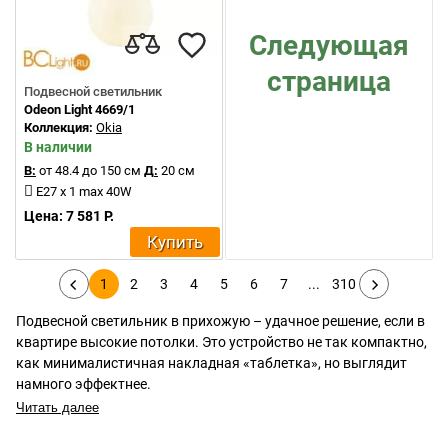
Следующая
страница
Подвесной светильник
Odeon Light 4669/1
Коллекция:
Okia
В наличии
В:
от 48.4 до 150 см
Д:
20 см
E27 x 1 max 40W
Цена: 7 581 Р.
Купить
1
2
3
4
5
6
7
...
310
Подвесной светильник в прихожую – удачное решение, если в
квартире высокие потолки. Это устройство не так компактно,
как минималистичная накладная «таблетка», но выглядит
намного эффектнее.
Читать далее