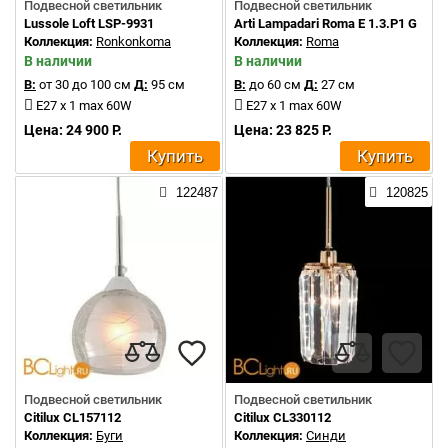
Подвесной светильник
Подвесной светильник
Lussole Loft LSP-9931
Arti Lampadari Roma E 1.3.P1 G
Коллекция:
Ronkonkoma
Коллекция:
Roma
В наличии
В наличии
В:
от 30 до 100 см
Д:
95 см
В:
до 60 см
Д:
27 см
E27 x 1 max 60W
E27 x 1 max 60W
Цена: 24 900 Р.
Цена: 23 825 Р.
Купить
Купить
122487
120825
Подвесной светильник
Подвесной светильник
Citilux CL157112
Citilux CL330112
Коллекция:
Буги
Коллекция:
Синди