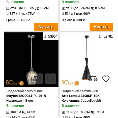
В наличии
В наличии
В:
от 45 до 105 см
Д:
15 см
В:
от 35 до 124 см
Д:
8.5 см
E27 x 1 max 75W
E14 x 1 max 60W
Цена: 3 790 Р.
Цена: 4 890 Р.
Купить
Купить
53964
52781
Подвесной светильник
Подвесной светильник
Maytoni MOD044-PL-01-N
Arte Lamp A3408SP-1BK
Коллекция:
Blues
Коллекция:
Cappello (old)
В наличии
В наличии
В:
100 см
Д:
14 см
В:
от 39 до 143 см
Д:
19 см
E14 x 1 max 40W
E27 x 1 max 40W