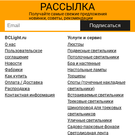
РАССЫЛКА
Получайте самые свежие предложения
новинки, советы, рекомендации
BCLight.ru
Услуги и сервис
О нас
Люстры
Пользовательское
Подвесные светильники
соглашение
Потолочные светильники
Новости
Бра и настенные
Фабрики
Настольные лампы
Как купить
Торшеры
Оплата / Доставка
Споты (точечные накладные
Распродажа
светильники)
Контактная информация
Встраиваемые светильники
Трековые светильники
Шинопровод для трековых
светильников
Уличные светильники
Садово-парковые фонари
Светодиодная лента