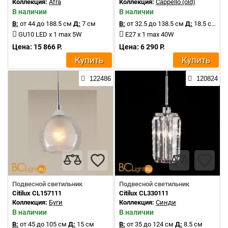
Коллекция:
Afra
Коллекция:
Cappello (old)
В наличии
В наличии
В:
от 44 до 188.5 см
Д:
7 см
В:
от 32.5 до 138.5 см
Д:
18.5 см
GU10 LED x 1 max 5W
E27 x 1 max 40W
Цена: 15 866 Р.
Цена: 6 290 Р.
Купить
Купить
122486
120824
Подвесной светильник
Подвесной светильник
Citilux CL157111
Citilux CL330111
Коллекция:
Буги
Коллекция:
Синди
В наличии
В наличии
В:
от 45 до 105 см
Д:
15 см
В:
от 35 до 124 см
Д:
8.5 см