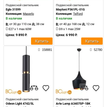
Подвесной светильник
Подвесной светильник
Eglo 31599
Maytoni P361PL-01G
Коллекция:
Maserlo
Коллекция:
Telford
В наличии
В наличии
В:
от 30 до 110 см
Д:
38 см
В:
от 40 до 168 см
Д:
12 см
E27 x 1 max 60W
G9 x 1 max 25W
Цена: 9 890 Р.
Цена: 6 990 Р.
Купить
Купить
158881
52780
Подвесной светильник
Подвесной светильник
Odeon Light 4742/5L
Arte Lamp A3407SP-1BK