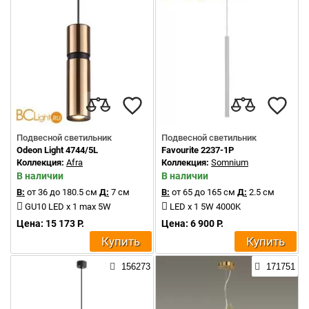
Подвесной светильник
Подвесной светильник
Odeon Light 4744/5L
Favourite 2237-1P
Коллекция:
Afra
Коллекция:
Somnium
В наличии
В наличии
В:
от 36 до 180.5 см
Д:
7 см
В:
от 65 до 165 см
Д:
2.5 см
GU10 LED x 1 max 5W
LED x 1 5W 4000K
Цена: 15 173 Р.
Цена: 6 900 Р.
Купить
Купить
156273
171751