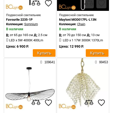
Подвесной светильник
Подвесной светильник
Favourite 2235-1P
Maytoni MOD017PL-L13N
Коллекция:
Somnium
Коллекция:
Chain
В наличии
В наличии
В:
от 65 до 165 см
Д:
2.5 см
В:
от 70 до 150 см
Д:
13 см
LED x 5W 4000K 400Lm
LED x 1 17W 3000K 1370Lm
Цена: 6 900 Р.
Цена: 12 990 Р.
Купить
Купить
109641
99453