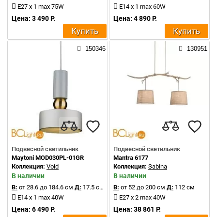
E27 x 1 max 75W
E14 x 1 max 60W
Цена: 3 490 Р.
Цена: 4 890 Р.
Купить
Купить
150346
130951
Подвесной светильник
Подвесной светильник
Maytoni MOD030PL-01GR
Mantra 6177
Коллекция:
Void
Коллекция:
Sabina
В наличии
В наличии
В:
от 28.6 до 184.6 см
Д:
17.5 см
В:
от 52 до 200 см
Д:
112 см
E14 x 1 max 40W
E27 x 2 max 40W
Цена: 6 490 Р.
Цена: 38 861 Р.