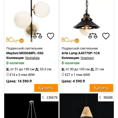
Подвесной светильник
Подвесной светильник
Maytoni MOD048PL-03G
Arte Lamp A4577SP-1CK
Коллекция:
Nostalgia
Коллекция:
Grazioso
В наличии
В наличии
В:
от 51 до 150 см
Д:
33.3 см
В:
от 30 до 105 см
Д:
21 см
E14 x 3 max 40W
E27 x 1 max 60W
Цена: 16 590 Р.
Цена: 4 590 Р.
Купить
Купить
136679
95696