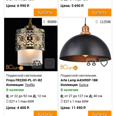
Цена: 6 990 Р.
Цена: 5 690 Р.
Купить
Купить
95889
112596
Подвесной светильник
Подвесной светильник
Freya FR2200-PL-01-BZ
Arte Lamp A4249SP-1BK
Коллекция:
Teofilo
Коллекция:
Eurica
В наличии
В наличии
В:
от 22 до 92 см
Д:
12 см
В:
от 27 до 127 см
Д:
40 см
E27 x 1 max 60W
E27 x 1 max 60W
Цена: 4 400 Р.
Цена: 11 490 Р.
Купить
Купить