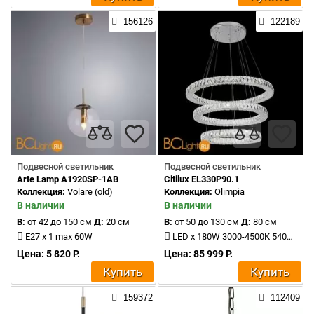
156126
122189
Подвесной светильник
Подвесной светильник
Arte Lamp A1920SP-1AB
Citilux EL330P90.1
Коллекция:
Volare (old)
Коллекция:
Olimpia
В наличии
В наличии
В:
от 42 до 150 см
Д:
20 см
В:
от 50 до 130 см
Д:
80 см
E27 x 1 max 60W
LED x 180W 3000-4500K 5400Lm
Цена: 5 820 Р.
Цена: 85 999 Р.
Купить
Купить
159372
112409