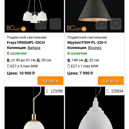
Подвесной светильник
Подвесной светильник
Freya FR5004PL-03CH
Maytoni P359-PL-220-C
Коллекция:
Barbara
Коллекция:
Bicones
В наличии
В наличии
В:
от 40 до 61 см
Д:
50 см
В:
140 см
Д:
22 см
E27 x 3 max 60W
E27 x 1 max 60W
Цена: 10 900 Р.
Цена: 7 990 Р.
Купить
Купить
123288
125834