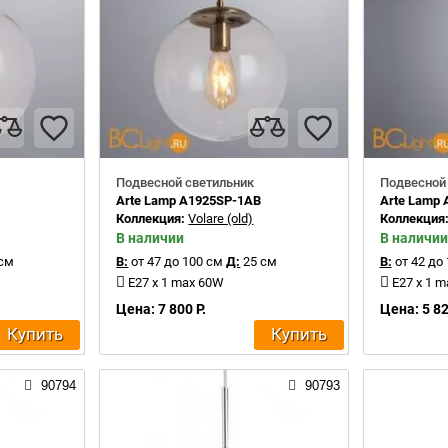
Подвесной светильник
Подвесной
Arte Lamp A1925SP-1AB
Arte Lamp
Коллекция:
Volare (old)
Коллекция
В наличии
В наличии
см
В:
от 47 до 100 см
Д:
25 см
В:
от 42 до
E27 x 1 max 60W
E27 x 1 
Цена: 7 800 Р.
Цена: 5 82
Купить
Купить
90794
90793