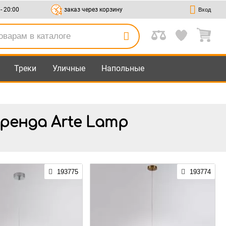
 - 20:00
заказ через корзину
Вход
Треки
Уличные
Напольные
бренда Arte Lamp
193775
193774