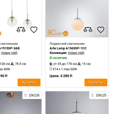
 светильник
Подвесной светильник
 A1915SP-3AB
Arte Lamp A1565SP-1CC
:
Volare (old)
Коллекция:
Volare (old)
В наличии
 128 см
Д:
78.5 см
В:
от 35 до 178 см
Д:
15 см
max 40W
E14 x 1 max 60W
90 Р.
Цена: 4 280 Р.
Купить
Купить
156126
156125