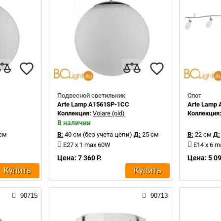
Подвесной светильник
Спот
Arte Lamp A1561SP-1CC
Arte Lamp 
Коллекция:
Volare (old)
Коллекция
В наличии
см
В:
40 см (без учета цепи)
Д:
25 см
В:
22 см
Д:
E27 x 1 max 60W
E14 x 6 
Цена: 7 360 Р.
Цена: 5 09
Купить
Купить
90715
90713