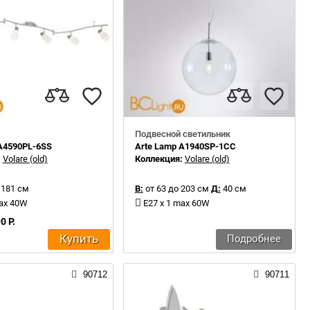
Подвесной светильник
A4590PL-6SS
Arte Lamp A1940SP-1CC
:
Volare (old)
Коллекция:
Volare (old)
181 см
В:
от 63 до 203 см
Д:
40 см
max 40W
E27 x 1 max 60W
0 Р.
Купить
Подробнее
90712
90711