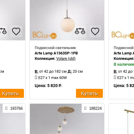
Подвесной светильник
Подвесной
Arte Lamp A1563SP-1PB
Arte Lamp
Коллекция:
Volare (old)
Коллекция
В наличии
см
В:
от 42 до 182 см
Д:
20 см
В:
от 42 до
E27 x 1 max 60W
E27 x 1 
Цена: 5 820 Р.
Цена: 5 82
Купить
Купить
193766
188224