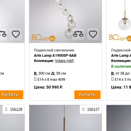
Подвесной светильник
Подвесной
Arte Lamp A1900SP-8AB
Arte Lamp
Коллекция:
Volare (old)
Коллекция
В наличии
см
В:
300 см
Д:
58 см
В:
от 38 до
E14 x 8 max 40W
E14 x 3 
Цена: 50 990 Р.
Цена: 11 8
Купить
Купить
156128
156127