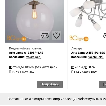
Подвесной светильник
Люстра
Arte Lamp A1940SP-1AB
Arte Lamp A4591PL-6SS
Коллекция:
Volare (old)
Коллекция:
Volare (old)
В:
от 63 до 100 см (без учета цепи)
Д:
40 см
В:
28 см
Д:
60 см
E27 x 1 max 60W
E14 x 6 max 40W
Подробнее
П
Светильники и люстры Arte Lamp коллекции Volare купить в Мо