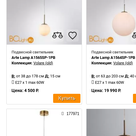
Подвесной светильник
Подвесной светильник
Arte Lamp A1565SP-1PB
Arte Lamp A1564SP-1PB
Коллекция:
Volare (old)
Коллекция:
Volare (old)
В:
от 38 до 178 см
Д:
15 см
В:
от 63 до 203 см
Д:
40 
E27 x 1 max 60W
E27 x 1 max 60W
Цена: 4 500 Р.
Цена: 19 990 Р.
Купить
177971