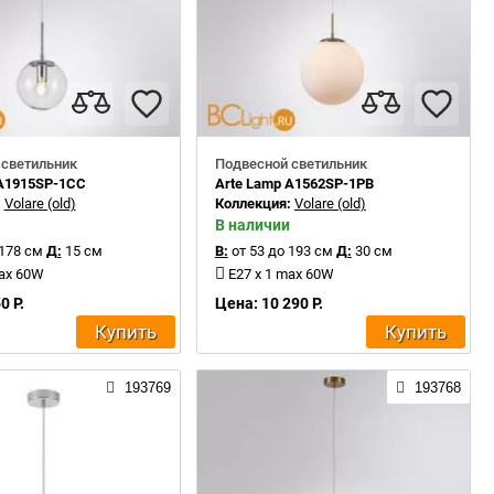
 светильник
Подвесной светильник
 A1915SP-1CC
Arte Lamp A1562SP-1PB
:
Volare (old)
Коллекция:
Volare (old)
В наличии
 178 см
Д:
15 см
В:
от 53 до 193 см
Д:
30 см
max 60W
E27 x 1 max 60W
0 Р.
Цена: 10 290 Р.
Купить
Купить
193769
193768