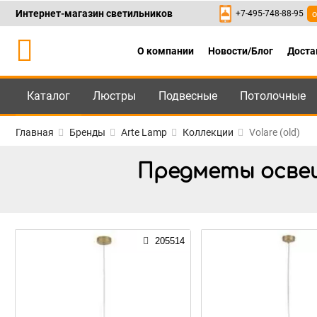
Интернет-магазин светильников
+7-495-748-88-95
о
О компании
Новости/Блог
Доста
Каталог
Люстры
Подвесные
Потолочные
Каталог
+7-495-748-88
Главная
Бренды
Arte Lamp
Коллекции
Volare (old)
Предметы освеще
205514