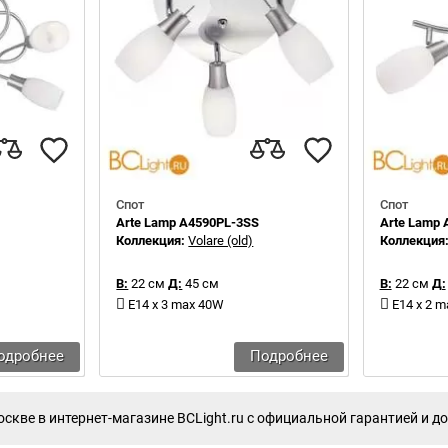
Спот
Спот
Arte Lamp A4590PL-3SS
Arte Lamp
Коллекция:
Volare (old)
Коллекция
В:
22 см
Д:
45 см
В:
22 см
Д:
E14 x 3 max 40W
E14 x 2 
одробнее
Подробнее
скве в интернет-магазине BCLight.ru с официальной гарантией и до