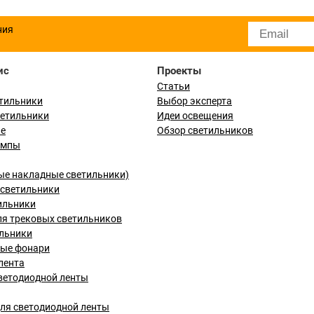
ния
ис
Проекты
Статьи
тильники
Выбор эксперта
ветильники
Идеи освещения
ые
Обзор светильников
ампы
ые накладные светильники)
светильники
ильники
я трековых светильников
льники
вые фонари
лента
ветодиодной ленты
ля светодиодной ленты