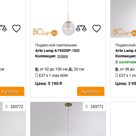
Подвесной светильник
Подвесной
Arte Lamp A1920SP-1GO
Arte Lamp
Коллекция:
Volare
Коллекция
В наличии
см
В:
от 32 до 150 см
Д:
20 см
В:
от 38 до
E27 x 1 max 60W
E27 x 1 
Цена: 5 190 Р.
Цена: 3 95
Купить
Купить
193772
193771