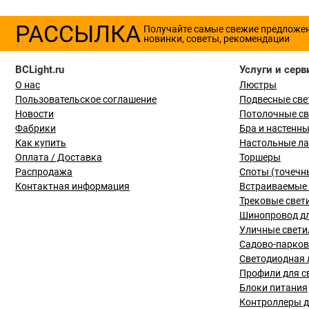
РАССЫЛКА
Получайте самые свежие предложе
новинки, советы, рекомендации
BCLight.ru
Услуги и серв
О нас
Люстры
Пользовательское соглашение
Подвесные све
Новости
Потолочные с
Фабрики
Бра и настенн
Как купить
Настольные л
Оплата / Доставка
Торшеры
Распродажа
Споты (точечн
Контактная информация
Встраиваемые 
Трековые свет
Шинопровод дл
Уличные свети
Садово-парко
Светодиодная 
Профили для с
Блоки питания
Контроллеры д