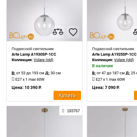
Подвесной светильник
Подвесной светильник
Arte Lamp A1930SP-1CC
Arte Lamp A1925SP-1CC
Коллекция:
Volare (old)
Коллекция:
Volare (old)
В наличии
В:
от 53 до 193 см
Д:
30 см
В:
от 47 до 187 см
Д:
25 
E27 x 1 max 60W
E27 x 1 max 60W
Цена: 10 390 Р.
Цена: 7 090 Р.
Купить
193767