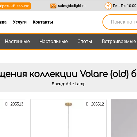
братный звонок
sales@bclight.ru
Пн - Пт
: 10:00
вка
Услуги
Контакты
Настенные
Настольные
Споты
Встраиваемые
-95
,
8-800-550-95-45
sales@bclight.ru
ния коллекции Volare (old) 
Бренд: Arte Lamp
205513
205512