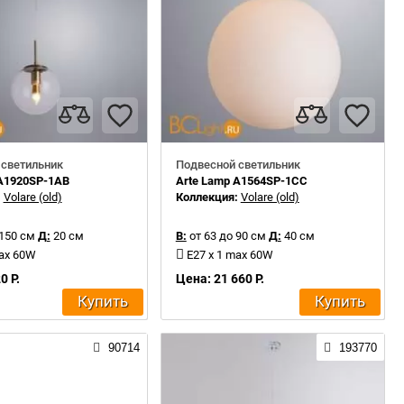
 светильник
Подвесной светильник
 A1920SP-1AB
Arte Lamp A1564SP-1CC
:
Volare (old)
Коллекция:
Volare (old)
 150 см
Д:
20 см
В:
от 63 до 90 см
Д:
40 см
max 60W
E27 x 1 max 60W
0 Р.
Цена: 21 660 Р.
Купить
Купить
90714
193770