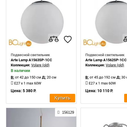
Подвесной светильник
Подвесной светильник
Arte Lamp A1563SP-1CC
Arte Lamp A1562SP-1CC
Коллекция:
Volare (old)
Коллекция:
Volare (old)
В наличии
В:
от 42 до 150 см
Д:
20 см
В:
от 45 до 192 см
Д:
30 
E27 x 1 max 60W
E27 x 1 max 60W
Цена: 5 380 Р.
Цена: 10 110 Р.
Купить
156129