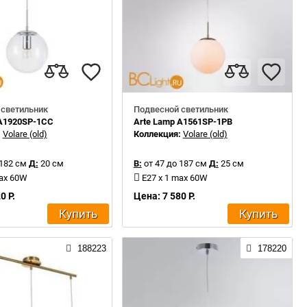
 светильник
Подвесной светильник
 A1920SP-1CC
Arte Lamp A1561SP-1PB
:
Volare (old)
Коллекция:
Volare (old)
 182 см
Д:
20 см
В:
от 47 до 187 см
Д:
25 см
max 60W
E27 x 1 max 60W
0 Р.
Цена: 7 580 Р.
Купить
Купить
188223
178220