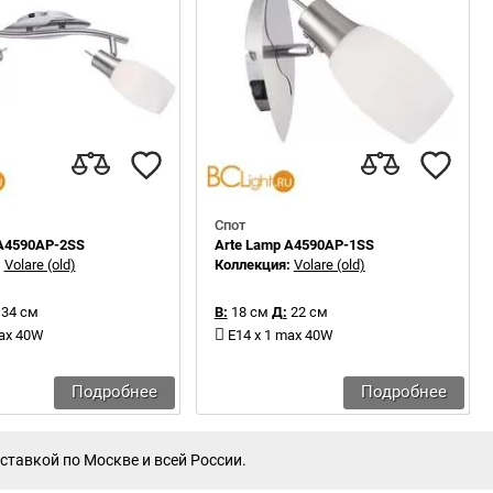
Спот
 A4590AP-2SS
Arte Lamp A4590AP-1SS
:
Volare (old)
Коллекция:
Volare (old)
34 см
В:
18 см
Д:
22 см
max 40W
E14 x 1 max 40W
Подробнее
Подробнее
ставкой по Москве и всей России.