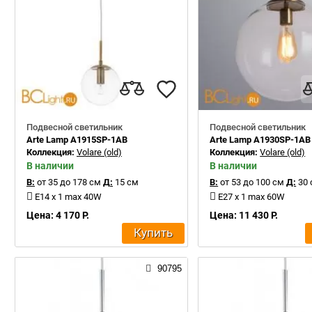
Подвесной светильник
Подвесной светильник
Arte Lamp A1915SP-1AB
Arte Lamp A1930SP-1AB
Коллекция:
Volare (old)
Коллекция:
Volare (old)
В наличии
В наличии
В:
от 35 до 178 см
Д:
15 см
В:
от 53 до 100 см
Д:
30 
E14 x 1 max 40W
E27 x 1 max 60W
Цена: 4 170 Р.
Цена: 11 430 Р.
Купить
90795