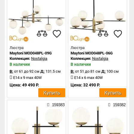
Люстра
Люстра
Maytoni MOD048PL-09G
Maytoni MOD048PL-06G
Коллекция:
Nostalgia
Коллекция:
Nostalgia
В наличии
В наличии
В:
от 61 до 92 см
Д:
131.5 см
В:
от 51 до 81 см
Д:
100 см
E14 x 9 max 40W
E14 x 6 max 40W
Цена: 49 490 Р.
Цена: 32 490 Р.
Купить
Купить
159383
159382