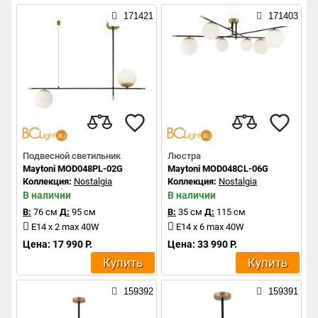
171421
171403
Подвесной светильник
Люстра
Maytoni MOD048PL-02G
Maytoni MOD048CL-06G
Коллекция:
Nostalgia
Коллекция:
Nostalgia
В наличии
В наличии
В:
76 см
Д:
95 см
В:
35 см
Д:
115 см
E14 x 2 max 40W
E14 x 6 max 40W
Цена: 17 990 Р.
Цена: 33 990 Р.
Купить
Купить
159392
159391