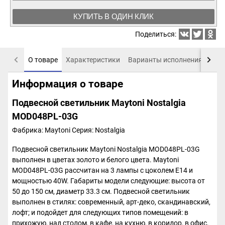
КУПИТЬ В ОДИН КЛИК
Поделиться:
О товаре
Характеристики
Варианты исполнения
Пох
Информация о товаре
Подвесной светильник Maytoni Nostalgia
MOD048PL-03G
Фабрика: Maytoni
Серия: Nostalgia
Подвесной светильник Maytoni Nostalgia MOD048PL-03G
выполнен в цветах золото и белого цвета. Maytoni
MOD048PL-03G рассчитан на 3 лампы с цоколем E14 и
мощностью 40W. Габариты модели следующие: высота от
50 до 150 см, диаметр 33.3 см. Подвесной светильник
выполнен в стилях: современный, арт-деко, скандинавский,
лофт; и подойдет для следующих типов помещений: в
прихожую, над столом, в кафе, на кухню, в коридор, в офис,