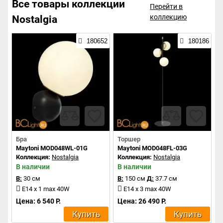
Все товары коллекции
Перейти в
коллекцию
Nostalgia
180652
180186
Бра
Торшер
Maytoni MOD048WL-01G
Maytoni MOD048FL-03G
Коллекция:
Nostalgia
Коллекция:
Nostalgia
В наличии
В наличии
В:
30 см
В:
150 см
Д:
37.7 см
E14 x 1 max 40W
E14 x 3 max 40W
Цена: 6 540 Р.
Цена: 26 490 Р.
Купить
Купить