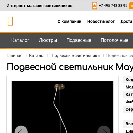
Интернет-магазин светильников
+7-495-748-88-95
о
О компании
Новости/Блог
Доста
Каталог
Люстры
Подвесные
Потолочные
Каталог
+7-495-748-88
Главная
Каталог
Подвесные светильники
Подвесной св
Подвесной светильник Mayt
Код
Мод
Кат
Фаб
Сер
Выс
Диа