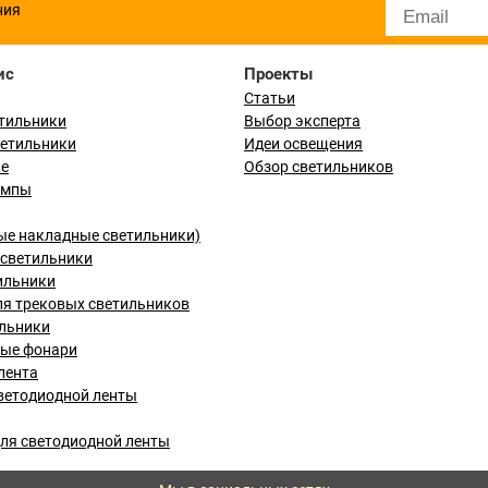
ния
ис
Проекты
Статьи
тильники
Выбор эксперта
ветильники
Идеи освещения
ые
Обзор светильников
ампы
ые накладные светильники)
светильники
ильники
я трековых светильников
льники
вые фонари
лента
ветодиодной ленты
ля светодиодной ленты