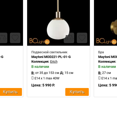
Подвесной светильник
Бра
-G
Maytoni MOD221-PL-01-G
Maytoni MO
Коллекция:
Erich
Коллекция
В наличии
В наличии
В:
от 35 до 153 см
Д:
15 см
В:
27 см
E14 x 1 max 40W
E14 x 1 m
Цена: 5 990 Р.
Цена: 5 990
Купить
Купить