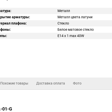
атура:
Металл
рытие арматуры:
Металл цвета латуни
ериал плафона:
Стекло
афоны:
Белое матовое стекло
мпы:
E14 x 1 max 40W
Похожие товары
Доставка оплата
Фото
L-01-G