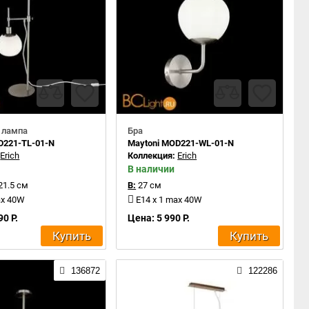
 лампа
Бра
D221-TL-01-N
Maytoni MOD221-WL-01-N
:
Erich
Коллекция:
Erich
В наличии
21.5 см
В:
27 см
ax 40W
E14 x 1 max 40W
90 Р.
Цена: 5 990 Р.
Купить
Купить
136872
122286