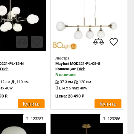
Люстра
D221-PL-12-N
Maytoni MOD221-PL-05-G
:
Erich
Коллекция:
Erich
В наличии
112 см
Д:
110 см
В:
37.3 см
Д:
120 см
max 40W
E14 x 5 max 40W
90 Р.
Цена: 28 490 Р.
Купить
Купить
123287
123286