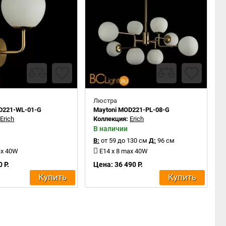
Люстра
D221-WL-01-G
Maytoni MOD221-PL-08-G
:
Erich
Коллекция:
Erich
В наличии
В:
от 59 до 130 см
Д:
96 см
ax 40W
E14 x 8 max 40W
 Р.
Цена: 36 490 Р.
Купить
Купить