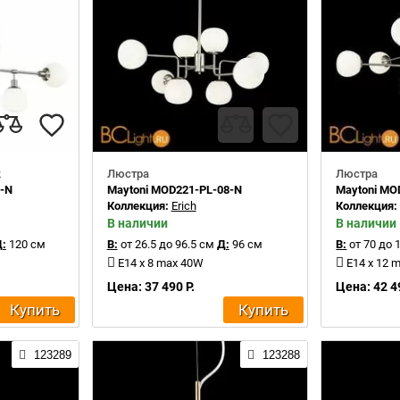
к
Люстра
Люстра
5-N
Maytoni MOD221-PL-08-N
Maytoni MO
Коллекция:
Erich
Коллекция
В наличии
В наличии
:
120 см
В:
от 26.5 до 96.5 см
Д:
96 см
В:
от 70 до 
E14 x 8 max 40W
E14 x 12 
Цена: 37 490 Р.
Цена: 42 4
Купить
Купить
123289
123288