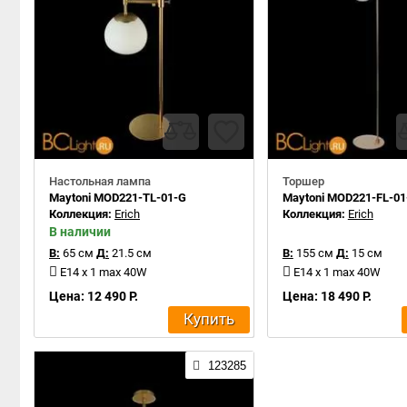
Настольная лампа
Торшер
Maytoni MOD221-TL-01-G
Maytoni MOD221-FL-01
Коллекция:
Erich
Коллекция:
Erich
В наличии
В:
65 см
Д:
21.5 см
В:
155 см
Д:
15 см
E14 x 1 max 40W
E14 x 1 max 40W
Цена: 12 490 Р.
Цена: 18 490 Р.
Купить
123285