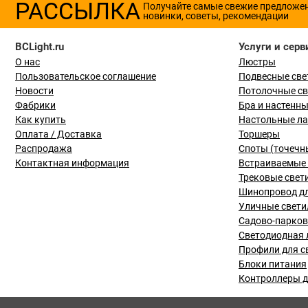
РАССЫЛКА
Получайте самые свежие предложе
новинки, советы, рекомендации
BCLight.ru
Услуги и серв
О нас
Люстры
Пользовательское соглашение
Подвесные све
Новости
Потолочные с
Фабрики
Бра и настенн
Как купить
Настольные л
Оплата / Доставка
Торшеры
Распродажа
Споты (точечн
Контактная информация
Встраиваемые 
Трековые свет
Шинопровод дл
Уличные свети
Садово-парко
Светодиодная 
Профили для с
Блоки питания
Контроллеры д