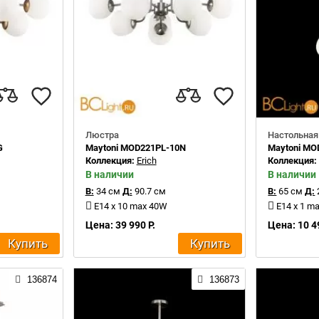
Люстра
Настольная
G
Maytoni MOD221PL-10N
Maytoni MO
Коллекция:
Erich
Коллекция
В наличии
В наличии
В:
34 см
Д:
90.7 см
В:
65 см
Д:
E14 x 10 max 40W
E14 x 1 m
Цена: 39 990 Р.
Цена: 10 4
Купить
Купить
136874
136873