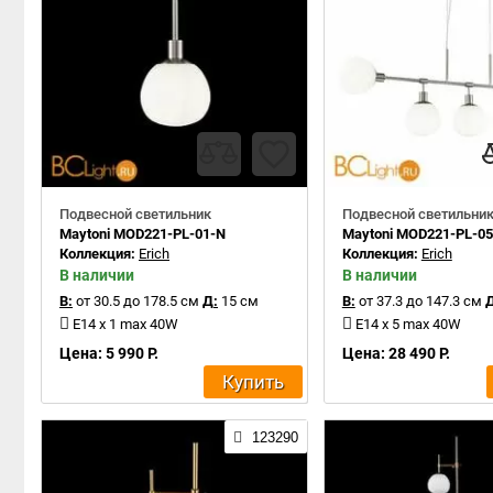
Подвесной светильник
Подвесной светильни
Maytoni MOD221-PL-01-N
Maytoni MOD221-PL-0
Коллекция:
Erich
Коллекция:
Erich
В наличии
В наличии
В:
от 30.5 до 178.5 см
Д:
15 см
В:
от 37.3 до 147.3 см
Д
E14 x 1 max 40W
E14 x 5 max 40W
Цена: 5 990 Р.
Цена: 28 490 Р.
Купить
123290