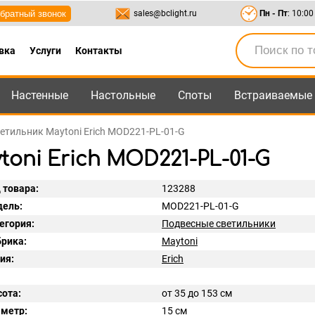
братный звонок
sales@bclight.ru
Пн - Пт
: 10:00
вка
Услуги
Контакты
Настенные
Настольные
Споты
Встраиваемые
-95
,
8-800-550-95-45
sales@bclight.ru
етильник Maytoni Erich MOD221-PL-01-G
oni Erich MOD221-PL-01-G
 товара:
123288
ель:
MOD221-PL-01-G
егория:
Подвесные светильники
рика:
Maytoni
ия:
Erich
ота:
от 35 до 153 см
метр:
15 см