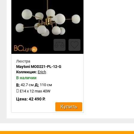
Люстра
Maytoni MOD221-PL-12-G
Коллекция:
Erich
В наличии
В:
42.7 см
Д:
110 см
E14 x 12 max 40W
Цена: 42 490 Р.
Купить