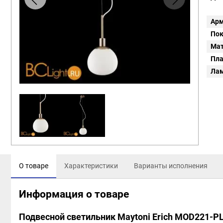
Арм
Пок
Мат
Пл
Ла
О товаре
Характеристики
Варианты исполнения
Информация о товаре
Подвесной светильник Maytoni Erich MOD221-P