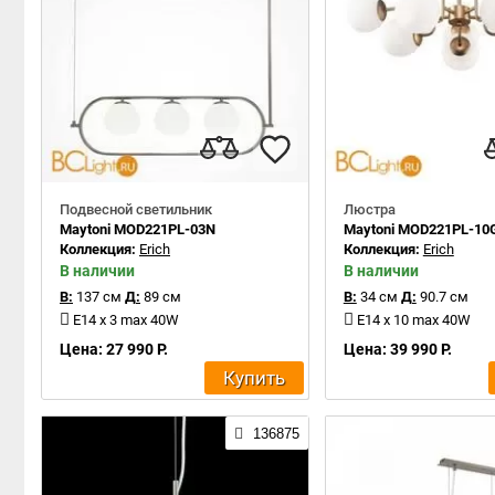
Подвесной светильник
Люстра
Maytoni MOD221PL-03N
Maytoni MOD221PL-10
Коллекция:
Erich
Коллекция:
Erich
В наличии
В наличии
В:
137 см
Д:
89 см
В:
34 см
Д:
90.7 см
E14 x 3 max 40W
E14 x 10 max 40W
Цена: 27 990 Р.
Цена: 39 990 Р.
Купить
136875