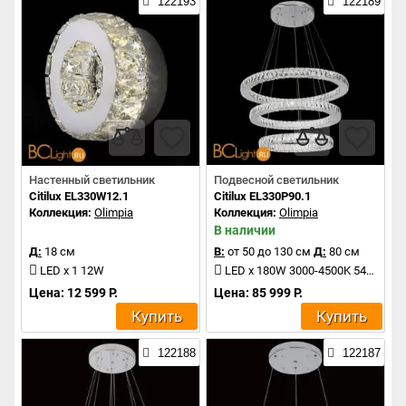
122193
122189
Настенный светильник
Подвесной светильник
Citilux EL330W12.1
Citilux EL330P90.1
Коллекция:
Olimpia
Коллекция:
Olimpia
В наличии
Д:
18 см
В:
от 50 до 130 см
Д:
80 см
LED x 1 12W
LED x 180W 3000-4500K 5400Lm
Цена: 12 599 Р.
Цена: 85 999 Р.
Купить
Купить
122188
122187