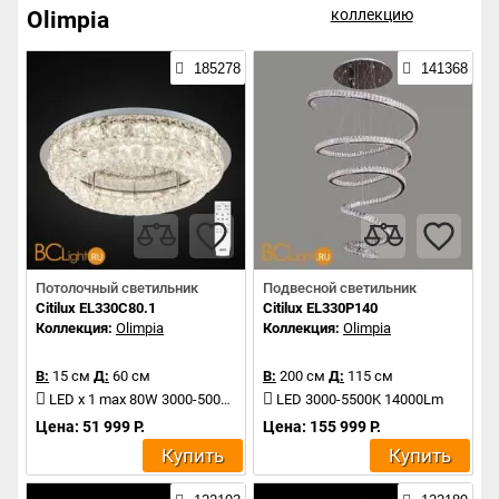
коллекцию
Olimpia
185278
141368
Потолочный светильник
Подвесной светильник
Citilux EL330C80.1
Citilux EL330P140
Коллекция:
Olimpia
Коллекция:
Olimpia
В:
15 см
Д:
60 см
В:
200 см
Д:
115 см
LED x 1 max 80W 3000-5000K 5600Lm
LED 3000-5500K 14000Lm
Цена: 51 999 Р.
Цена: 155 999 Р.
Купить
Купить