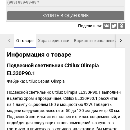
(999) 999-99-99
*
КУПИТЬ В ОДИН КЛИК
Поделиться:
О товаре
Характеристики
Варианты исполнения
Пох
Информация о товаре
Подвесной светильник Citilux Olimpia
EL330P90.1
Фабрика: Citilux
Серия: Olimpia
Подвесной светильник Citilux Olimpia EL330P90.1 выполнен
в цветах хром и прозрачные. Citilux EL330P90.1 рассчитан
на 1 лампу с цоколем LED и мощностью 92W. Габариты
модели следующие: высота от 50 до 130 см, диаметр 80 см.
Подвесной светильник выполнен в стилях: современный; и
подойдет для следующих типов помещений: на кухню, в
гостиную, в прихожую, в коридор, над столом. Вы можете