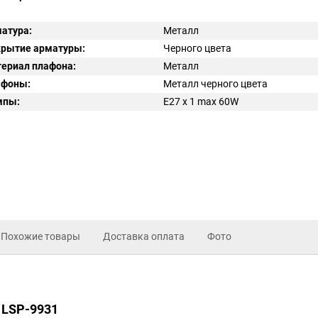
атура:
Металл
рытие арматуры:
Черного цвета
ериал плафона:
Металл
афоны:
Металл черного цвета
мпы:
E27 x 1 max 60W
Похожие товары
Доставка оплата
Фото
 LSP-9931