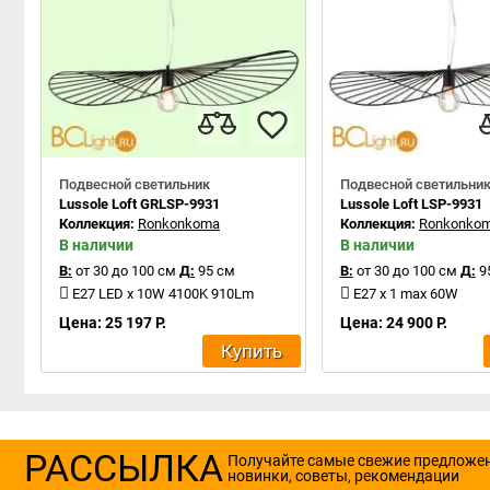
Подвесной светильник
Подвесной светильни
Lussole Loft GRLSP-9931
Lussole Loft LSP-9931
Коллекция:
Ronkonkoma
Коллекция:
Ronkonko
В наличии
В наличии
В:
от 30 до 100 см
Д:
95 см
В:
от 30 до 100 см
Д:
9
E27 LED x 10W 4100K 910Lm
E27 x 1 max 60W
Цена: 25 197 Р.
Цена: 24 900 Р.
Купить
РАССЫЛКА
Получайте самые свежие предложе
новинки, советы, рекомендации