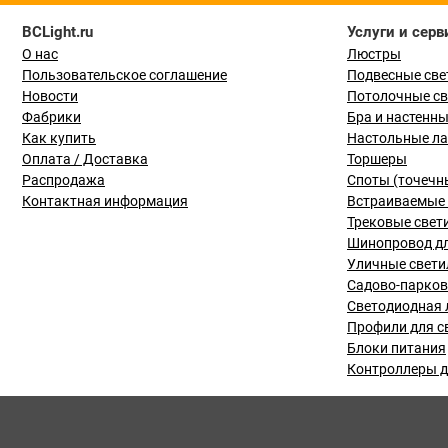
BCLight.ru
Услуги и серв
О нас
Люстры
Пользовательское соглашение
Подвесные све
Новости
Потолочные с
Фабрики
Бра и настенн
Как купить
Настольные л
Оплата / Доставка
Торшеры
Распродажа
Споты (точечн
Контактная информация
Встраиваемые 
Трековые свет
Шинопровод дл
Уличные свети
Садово-парко
Светодиодная 
Профили для с
Блоки питания
Контроллеры д