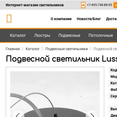
Интернет-магазин светильников
+7-495-748-88-95
о
О компании
Новости/Блог
Доста
Каталог
Люстры
Подвесные
Потолочные
Каталог
+7-495-748-88
Главная
Каталог
Подвесные светильники
Подвесной св
Подвесной светильник Luss
Код
Мод
Кат
Фаб
Сер
Выс
Диа