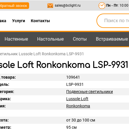
братный звонок
sales@bclight.ru
Пн - Пт
: 10:00
вка
Услуги
Контакты
Настенные
Настольные
Споты
Встраиваемые
-95
,
8-800-550-95-45
sales@bclight.ru
етильник Lussole Loft Ronkonkoma LSP-9931
ole Loft Ronkonkoma LSP-9931
 товара:
109641
ель:
LSP-9931
егория:
Подвесные светильники
рика:
Lussole Loft
ия:
Ronkonkoma
ота:
от 30 до 100 см
метр:
95 см