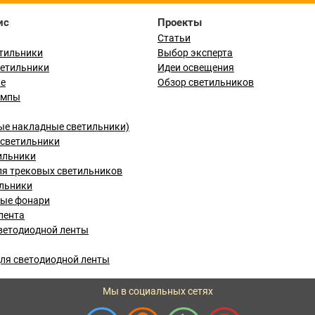
ис
Проекты
Статьи
тильники
Выбор эксперта
ветильники
Идеи освещения
ые
Обзор светильников
ампы
ые накладные светильники)
светильники
ильники
я трековых светильников
льники
вые фонари
лента
ветодиодной ленты
ля светодиодной ленты
Мы в социальных сетях