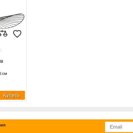
к
ma
5 см
Купить
ния