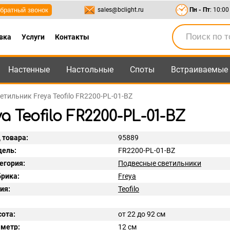
братный звонок
sales@bclight.ru
Пн - Пт
: 10:00
вка
Услуги
Контакты
Настенные
Настольные
Споты
Встраиваемые
-95
,
8-800-550-95-45
sales@bclight.ru
етильник Freya Teofilo FR2200-PL-01-BZ
Teofilo FR2200-PL-01-BZ
 товара:
95889
ель:
FR2200-PL-01-BZ
егория:
Подвесные светильники
рика:
Freya
ия:
Teofilo
ота:
от 22 до 92 см
метр:
12 см