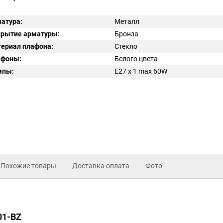
атура:
Металл
рытие арматуры:
Бронза
ериал плафона:
Стекло
афоны:
Белого цвета
мпы:
E27 x 1 max 60W
Похожие товары
Доставка оплата
Фото
01-BZ