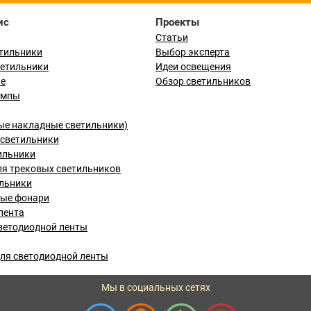
ис
Проекты
Статьи
тильники
Выбор эксперта
ветильники
Идеи освещения
ые
Обзор светильников
ампы
ые накладные светильники)
светильники
ильники
я трековых светильников
льники
вые фонари
лента
ветодиодной ленты
ля светодиодной ленты
Мы в социальных сетях