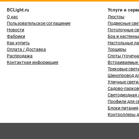
BCLight.ru
Услуги и серв
О нас
Люстры
Пользовательское соглашение
Подвесные све
Новости
Потолочные с
Фабрики
Бра и настенн
Как купить
Настольные л
Оплата / Доставка
Торшеры
Распродажа
Споты (точечн
Контактная информация
Встраиваемые 
Трековые свет
Шинопровод дл
Уличные свети
Садово-парко
Светодиодная 
Профили для с
Блоки питания
Контроллеры д