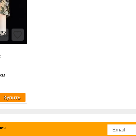
к
Z
 см
Купить
ния