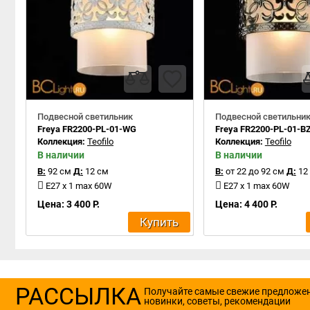
Подвесной светильник
Подвесной светильни
Freya FR2200-PL-01-WG
Freya FR2200-PL-01-B
Коллекция:
Teofilo
Коллекция:
Teofilo
В наличии
В наличии
В:
92 см
Д:
12 см
В:
от 22 до 92 см
Д:
12
E27 x 1 max 60W
E27 x 1 max 60W
Цена: 3 400 Р.
Цена: 4 400 Р.
Купить
РАССЫЛКА
Получайте самые свежие предложе
новинки, советы, рекомендации