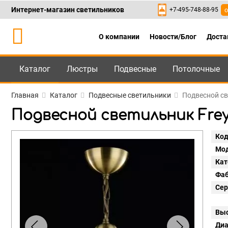
Интернет-магазин светильников
+7-495-748-88-95
о
О компании
Новости/Блог
Доста
Каталог
Люстры
Подвесные
Потолочные
Каталог
+7-495-748-88
Главная
Каталог
Подвесные светильники
Подвесной св
Подвесной светильник Freya 
Код
Мод
Кат
Фаб
Сер
Выс
Диа