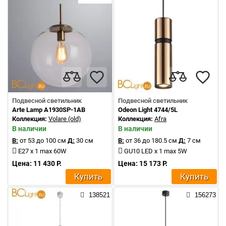
Подвесной светильник
Подвесной светильник
Arte Lamp A1930SP-1AB
Odeon Light 4744/5L
Коллекция:
Volare (old)
Коллекция:
Afra
В наличии
В наличии
В:
от 53 до 100 см
Д:
30 см
В:
от 36 до 180.5 см
Д:
7 см
E27 x 1 max 60W
GU10 LED x 1 max 5W
Цена: 11 430 Р.
Цена: 15 173 Р.
Купить
Купить
138521
156273