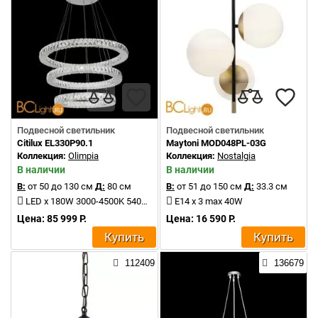
Подвесной светильник
Подвесной светильник
Citilux EL330P90.1
Maytoni MOD048PL-03G
Коллекция:
Olimpia
Коллекция:
Nostalgia
В наличии
В наличии
В:
от 50 до 130 см
Д:
80 см
В:
от 51 до 150 см
Д:
33.3 см
LED x 180W 3000-4500K 5400Lm
E14 x 3 max 40W
Цена: 85 999 Р.
Цена: 16 590 Р.
Купить
Купить
112409
136679