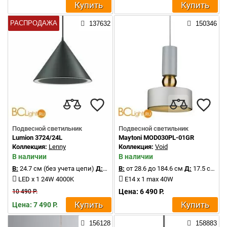
Купить
Купить
РАСПРОДАЖА
137632
150346
Подвесной светильник
Подвесной светильник
Lumion 3724/24L
Maytoni MOD030PL-01GR
Коллекция:
Lenny
Коллекция:
Void
В наличии
В наличии
В:
24.7 см (без учета цепи)
Д:
32 см
В:
от 28.6 до 184.6 см
Д:
17.5 см
LED x 1 24W 4000K
E14 x 1 max 40W
Цена: 6 490 Р.
10 490 Р.
Купить
Купить
Цена: 7 490 Р.
156128
158883