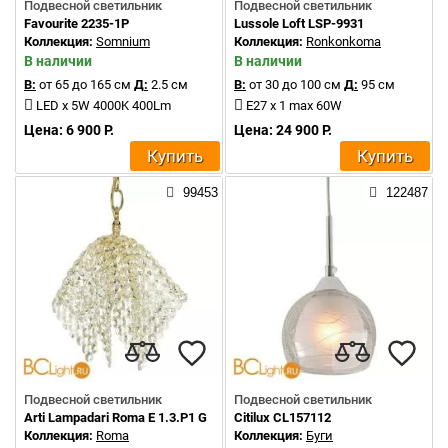
Подвесной светильник
Подвесной светильник
Favourite 2235-1P
Lussole Loft LSP-9931
Коллекция:
Somnium
Коллекция:
Ronkonkoma
В наличии
В наличии
В:
от 65 до 165 см
Д:
2.5 см
В:
от 30 до 100 см
Д:
95 см
LED x 5W 4000K 400Lm
E27 x 1 max 60W
Цена: 6 900 Р.
Цена: 24 900 Р.
Купить
Купить
99453
122487
Подвесной светильник
Подвесной светильник
Arti Lampadari Roma E 1.3.P1 G
Citilux CL157112
Коллекция:
Roma
Коллекция:
Буги