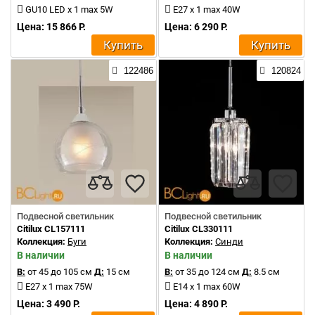
GU10 LED x 1 max 5W
E27 x 1 max 40W
Цена: 15 866 Р.
Цена: 6 290 Р.
Купить
Купить
122486
120824
Подвесной светильник
Подвесной светильник
Citilux CL157111
Citilux CL330111
Коллекция:
Буги
Коллекция:
Синди
В наличии
В наличии
В:
от 45 до 105 см
Д:
15 см
В:
от 35 до 124 см
Д:
8.5 см
E27 x 1 max 75W
E14 x 1 max 60W
Цена: 3 490 Р.
Цена: 4 890 Р.