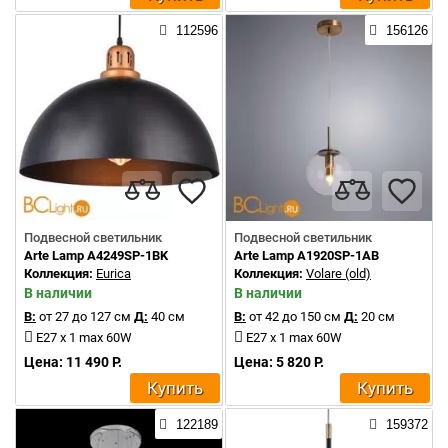
112596
156126
Подвесной светильник
Подвесной светильник
Arte Lamp A4249SP-1BK
Arte Lamp A1920SP-1AB
Коллекция:
Eurica
Коллекция:
Volare (old)
В наличии
В наличии
В:
от 27 до 127 см
Д:
40 см
В:
от 42 до 150 см
Д:
20 см
E27 x 1 max 60W
E27 x 1 max 60W
Цена: 11 490 Р.
Цена: 5 820 Р.
Купить
Купить
122189
159372