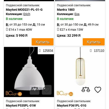
Подвесной светильник
Подвесной светильник
Maytoni MOD221-PL-01-G
Mantra 1883
Коллекция:
Erich
Коллекция:
Eos
В наличии
В наличии
В:
от 35 до 153 см
Д:
15 см
В:
от 30 до 150 см
Д:
49.9 см
E14 x 1 max 40W
E27 x 4 max 13W
Цена: 5 990 Р.
Цена: 32 299 Р.
Купить
Купить
125834
137110
Подвесной светильник
Подвесной светильник
Maytoni P535PL-01W
Maytoni P361PL-01G