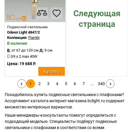
Следующая
страница
Подвесной светильник
Odeon Light 4847/2
Коллекция:
Flambi
В наличии
В:
от 67 до 120 см
Д:
9 см
G9 x 2 max 40W
Цена: 19 688 Р.
Купить
1
2
3
4
5
6
7
...
340
Понадобилось купить подвесные светильники с плафонами?
Ассортимент каталога интернет-магазина bclight.ru содержит
множество интересных вариантов.
Наши менеджеры-консультанты помогут определиться с
подходящей моделью. Специалисты подберут подвесные
светильники с плафонами в соответствии со всеми