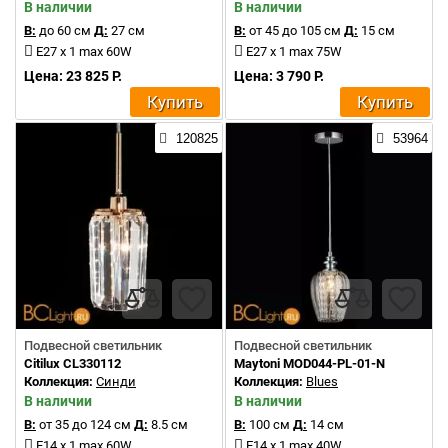
В наличии
В наличии
В:
до 60 см
Д:
27 см
В:
от 45 до 105 см
Д:
15 см
E27 x 1 max 60W
E27 x 1 max 75W
Цена: 23 825 Р.
Цена: 3 790 Р.
Купить
Купить
120825
53964
Подвесной светильник
Подвесной светильник
Citilux CL330112
Maytoni MOD044-PL-01-N
Коллекция:
Синди
Коллекция:
Blues
В наличии
В наличии
В:
от 35 до 124 см
Д:
8.5 см
В:
100 см
Д:
14 см
E14 x 1 max 60W
E14 x 1 max 40W