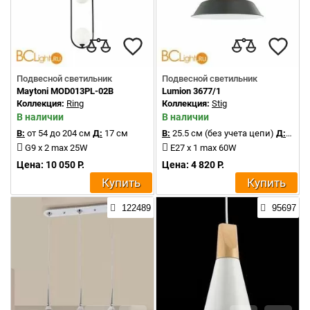
Подвесной светильник
Подвесной светильник
Maytoni MOD013PL-02B
Lumion 3677/1
Коллекция:
Ring
Коллекция:
Stig
В наличии
В наличии
В:
от 54 до 204 см
Д:
17 см
В:
25.5 см (без учета цепи)
Д:
36 с
G9 x 2 max 25W
E27 x 1 max 60W
Цена: 10 050 Р.
Цена: 4 820 Р.
Купить
Купить
122489
95697