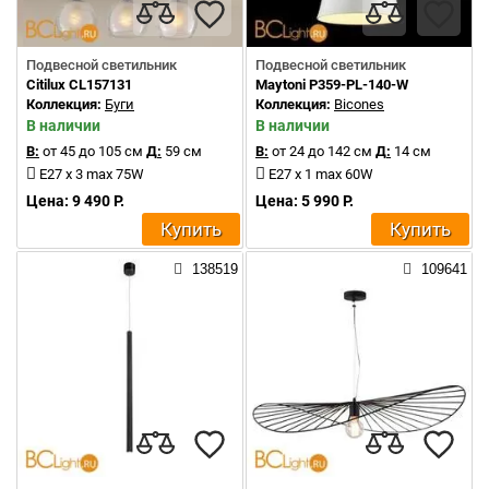
Подвесной светильник
Подвесной светильник
Citilux CL157131
Maytoni P359-PL-140-W
Коллекция:
Буги
Коллекция:
Bicones
В наличии
В наличии
В:
от 45 до 105 см
Д:
59 см
В:
от 24 до 142 см
Д:
14 см
E27 x 3 max 75W
E27 x 1 max 60W
Цена: 9 490 Р.
Цена: 5 990 Р.
Купить
Купить
138519
109641