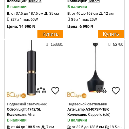
Коллекция:
Bellevue
Коллекция:
Telford
В наличии
В наличии
В:
от 37.5 до 187.5 см
Д:
35 см
В:
от 40 до 168 см
Д:
12 см
E27 x 1 max 60W
G9 x 1 max 25W
Цена: 14 990 Р.
Цена: 6 990 Р.
Купить
Купить
158881
52780
Подвесной светильник
Подвесной светильник
Odeon Light 4742/5L
Arte Lamp A3407SP-1BK
Коллекция:
Afra
Коллекция:
Cappello (old)
В наличии
В наличии
В:
от 44 до 188.5 см
Д:
7 см
В:
от 32.5 до 138.5 см
Д:
18.5 см