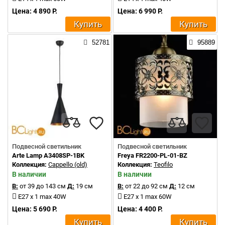
Цена: 4 890 Р.
Цена: 6 990 Р.
Купить
Купить
52781
95889
Подвесной светильник
Подвесной светильник
Arte Lamp A3408SP-1BK
Freya FR2200-PL-01-BZ
Коллекция:
Cappello (old)
Коллекция:
Teofilo
В наличии
В наличии
В:
от 39 до 143 см
Д:
19 см
В:
от 22 до 92 см
Д:
12 см
E27 x 1 max 40W
E27 x 1 max 60W
Цена: 5 690 Р.
Цена: 4 400 Р.
Купить
Купить