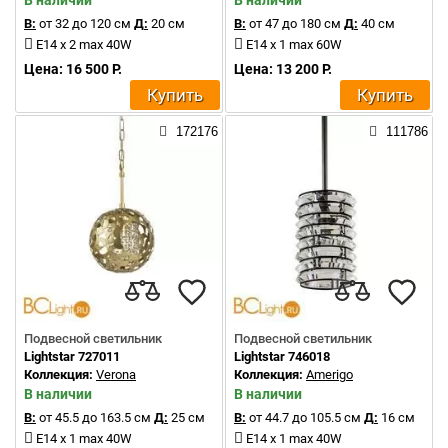
В наличии
В наличии
В:
от 32 до 120 см
Д:
20 см
В:
от 47 до 180 см
Д:
40 см
E14 x 2 max 40W
E14 x 1 max 60W
Цена: 16 500 Р.
Цена: 13 200 Р.
Купить
Купить
172176
111786
Подвесной светильник
Подвесной светильник
Lightstar 727011
Lightstar 746018
Коллекция:
Verona
Коллекция:
Amerigo
В наличии
В наличии
В:
от 45.5 до 163.5 см
Д:
25 см
В:
от 44.7 до 105.5 см
Д:
16 см
E14 x 1 max 40W
E14 x 1 max 40W