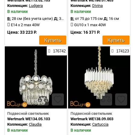
Wertmark WE113.02.103
Wertmark WE186.01.403
Коллекция:
Ludgera
Коллекция:
Divina
В наличии
В наличии
В:
28 см (без учета цепи)
Д:
30 см
В:
от 75 до 175 см
Д:
16 см
E14 x 2 max 40W
GU10 x 1 max 40W
Цена: 33 223 Р.
Цена: 16 371 Р.
Купить
Купить
176742
174123
Подвесной светильник
Подвесной светильник
Wertmark WE134.05.103
Wertmark WE138.09.003
Коллекция:
Claudia
Коллекция:
Cartuccia
В наличии
В наличии