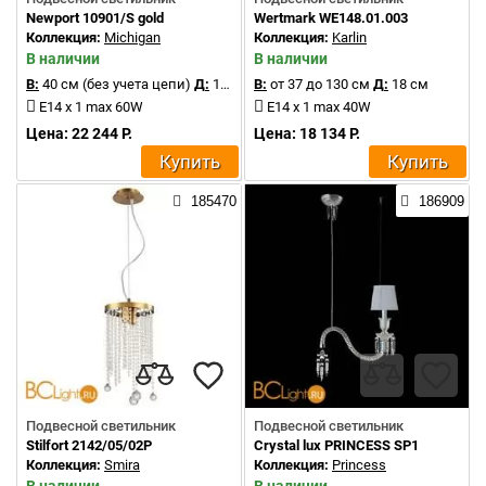
Newport 10901/S gold
Wertmark WE148.01.003
Коллекция:
Michigan
Коллекция:
Karlin
В наличии
В наличии
В:
40 см (без учета цепи)
Д:
15 см
В:
от 37 до 130 см
Д:
18 см
E14 x 1 max 60W
E14 x 1 max 40W
Цена: 22 244 Р.
Цена: 18 134 Р.
Купить
Купить
185470
186909
Подвесной светильник
Подвесной светильник
Stilfort 2142/05/02P
Crystal lux PRINCESS SP1
Коллекция:
Smira
Коллекция:
Princess