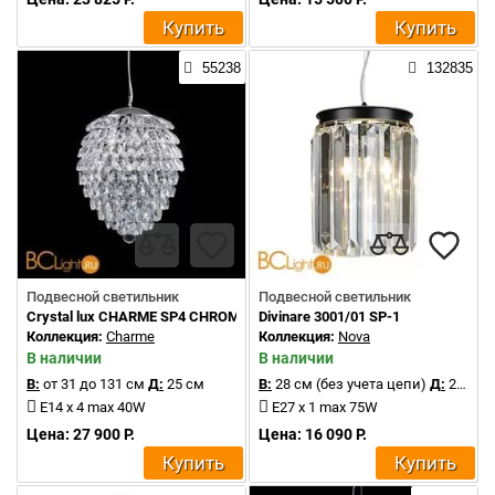
Купить
Купить
55238
132835
Подвесной светильник
Подвесной светильник
Crystal lux CHARME SP4 CHROME/TRANSPARENT
Divinare 3001/01 SP-1
Коллекция:
Charme
Коллекция:
Nova
В наличии
В наличии
В:
от 31 до 131 см
Д:
25 см
В:
28 см (без учета цепи)
Д:
20 см
E14 x 4 max 40W
E27 x 1 max 75W
Цена: 27 900 Р.
Цена: 16 090 Р.
Купить
Купить