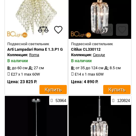
Подвесной светильник
Подвесной светильник
Arti Lampadari Roma E 1.3.P1 G
Citilux CL330112
Коллекция:
Roma
Коллекция:
Синди
В наличии
В наличии
В:
до 60 см
Д:
27 см
В:
от 35 до 124 см
Д:
8.5 см
E27 x 1 max 60W
E14 x 1 max 60W
Цена: 23 825 Р.
Цена: 4 890 Р.
Купить
Купить
53964
120824