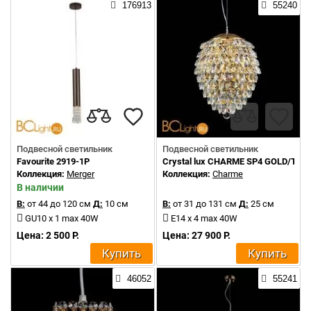
176913
55240
Подвесной светильник
Подвесной светильник
Favourite 2919-1P
Crystal lux CHARME SP4 GOLD/TR
Коллекция:
Merger
Коллекция:
Charme
В наличии
В:
от 44 до 120 см
Д:
10 см
В:
от 31 до 131 см
Д:
25 см
GU10 x 1 max 40W
E14 x 4 max 40W
Цена: 2 500 Р.
Цена: 27 900 Р.
Купить
Купить
46052
55241