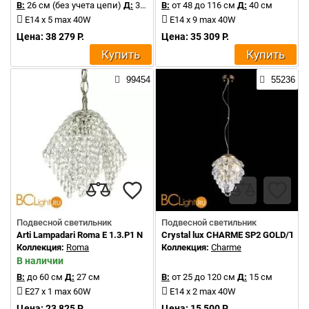
В:
26 см (без учета цепи)
Д:
35 см
В:
от 48 до 116 см
Д:
40 см
E14 x 5 max 40W
E14 x 9 max 40W
Цена: 38 279 Р.
Цена: 35 309 Р.
Купить
Купить
99454
55236
Подвесной светильник
Подвесной светильник
Arti Lampadari Roma E 1.3.P1 N
Crystal lux CHARME SP2 GOLD/TR
Коллекция:
Roma
Коллекция:
Charme
В наличии
В:
до 60 см
Д:
27 см
В:
от 25 до 120 см
Д:
15 см
E27 x 1 max 60W
E14 x 2 max 40W
Цена: 23 825 Р.
Цена: 15 500 Р.