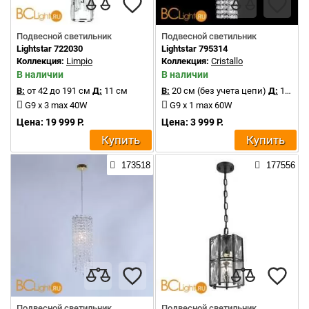
Подвесной светильник
Подвесной светильник
Lightstar 722030
Lightstar 795314
Коллекция:
Limpio
Коллекция:
Cristallo
В наличии
В наличии
В:
от 42 до 191 см
Д:
11 см
В:
20 см (без учета цепи)
Д:
10 см
G9 x 3 max 40W
G9 x 1 max 60W
Цена: 19 999 Р.
Цена: 3 999 Р.
Купить
Купить
173518
177556
Подвесной светильник
Подвесной светильник