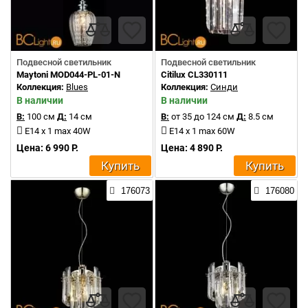
Подвесной светильник
Подвесной светильник
Maytoni MOD044-PL-01-N
Citilux CL330111
Коллекция:
Blues
Коллекция:
Синди
В наличии
В наличии
В:
100 см
Д:
14 см
В:
от 35 до 124 см
Д:
8.5 см
E14 x 1 max 40W
E14 x 1 max 60W
Цена: 6 990 Р.
Цена: 4 890 Р.
Купить
Купить
176073
176080