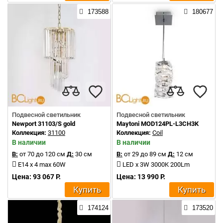
173588
180677
Подвесной светильник
Подвесной светильник
Newport 31103/S gold
Maytoni MOD124PL-L3CH3K
Коллекция:
31100
Коллекция:
Coil
В наличии
В наличии
В:
от 70 до 120 см
Д:
30 см
В:
от 29 до 89 см
Д:
12 см
E14 x 4 max 60W
LED x 3W 3000K 200Lm
Цена: 93 067 Р.
Цена: 13 990 Р.
Купить
Купить
174124
173520