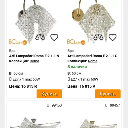
Бра
Бра
Arti Lampadari Roma E 2.1.1 N
Arti Lampadari Roma E 2.1.1 G
Коллекция:
Roma
Коллекция:
Roma
В наличии
В:
60 см
В:
60 см
E27 x 1 max 60W
E27 x 1 max 60W
Цена: 16 815 Р.
Цена: 16 815 Р.
Купить
Купить
99458
99457