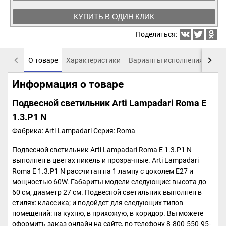
КУПИТЬ В ОДИН КЛИК
Поделиться:
О товаре
Характеристики
Варианты исполнения
Пох
Информация о товаре
Подвесной светильник Arti Lampadari Roma E
1.3.P1 N
Фабрика: Arti Lampadari
Серия: Roma
Подвесной светильник Arti Lampadari Roma E 1.3.P1 N
выполнен в цветах никель и прозрачные. Arti Lampadari
Roma E 1.3.P1 N рассчитан на 1 лампу с цоколем E27 и
мощностью 60W. Габариты модели следующие: высота до
60 см, диаметр 27 см. Подвесной светильник выполнен в
стилях: классика; и подойдет для следующих типов
помещений: на кухню, в прихожую, в коридор. Вы можете
оформить заказ онлайн на сайте, по телефону 8-800-550-95-