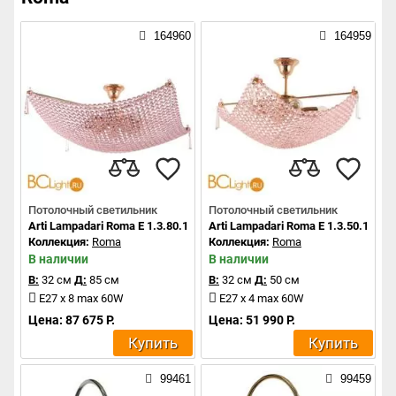
164960
164959
Потолочный светильник
Потолочный светильник
Arti Lampadari Roma E 1.3.80.101 G
Arti Lampadari Roma E 1.3.50.101 G
Коллекция:
Roma
Коллекция:
Roma
В наличии
В наличии
В:
32 см
Д:
85 см
В:
32 см
Д:
50 см
E27 x 8 max 60W
E27 x 4 max 60W
Цена: 87 675 Р.
Цена: 51 990 Р.
Купить
Купить
99461
99459