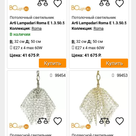
Потолочный светильник
Потолочный светильник
Arti Lampadari Roma E 1.3.50.501 N
Arti Lampadari Roma E 1.3.50.501 G
Коллекция:
Roma
Коллекция:
Roma
В наличии
В:
32 см
Д:
50 см
В:
32 см
Д:
50 см
E27 x 4 max 60W
E27 x 4 max 60W
Цена: 41 675 Р.
Цена: 41 675 Р.
Купить
Купить
99454
99453
Подвесной светильник
Подвесной светильник