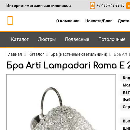
Интернет-магазин светильников
+7-495-748-88-95
о
О компании
Новости/Блог
Доста
Каталог
Люстры
Подвесные
Потолочные
Каталог
+7-495-748-88
Главная
Каталог
Бра (настенные светильники)
Бра Arti
Бра Arti Lampadari Roma E 2.
Код
Мод
Кат
Фаб
Сер
Выс
Шир