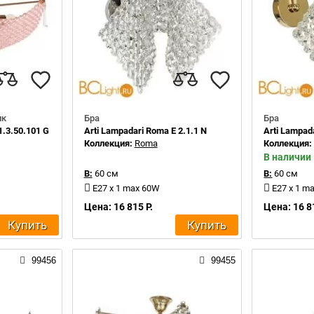
ик
Бра
Бра
1.3.50.101 G
Arti Lampadari Roma E 2.1.1 N
Arti Lampad
Коллекция:
Roma
Коллекция
В наличии
В:
60 см
В:
60 см
E27 x 1 max 60W
E27 x 1 m
Цена: 16 815 Р.
Цена: 16 8
Купить
Купить
99456
99455