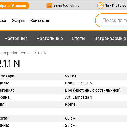
братный звонок
sales@bclight.ru
Пн - Пт
: 10:00
вка
Услуги
Контакты
Настенные
Настольные
Споты
Встраиваемые
-95
,
8-800-550-95-45
sales@bclight.ru
 Lampadari Roma E 2.1.1 N
1.1 N
 товара:
99461
ель:
Roma E 2.1.1 N
егория:
Бра (настенные светильники)
рика:
Arti Lampadari
ия:
Roma
ота:
60 см
ина:
27 см