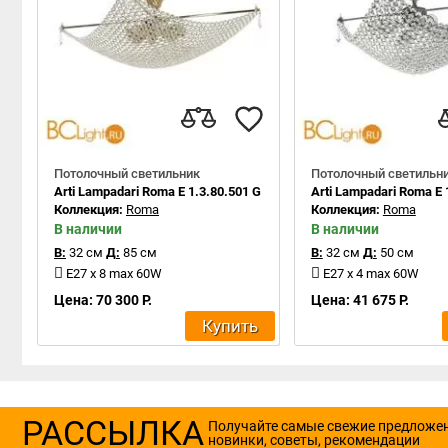
Потолочный светильник
Потолочный светильн
Arti Lampadari Roma E 1.3.80.501 G
Arti Lampadari Roma E 
Коллекция:
Roma
Коллекция:
Roma
В наличии
В наличии
В:
32 см
Д:
85 см
В:
32 см
Д:
50 см
E27 x 8 max 60W
E27 x 4 max 60W
Цена: 70 300 Р.
Цена: 41 675 Р.
Купить
РАССЫЛКА
Получайте самые свежие предложе
новинки, советы, рекомендации