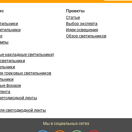
ис
Проекты
Статьи
тильники
Выбор эксперта
ветильники
Идеи освещения
ые
Обзор светильников
ампы
ые накладные светильники)
светильники
ильники
я трековых светильников
льники
вые фонари
лента
ветодиодной ленты
ля светодиодной ленты
Мы в социальных сетях