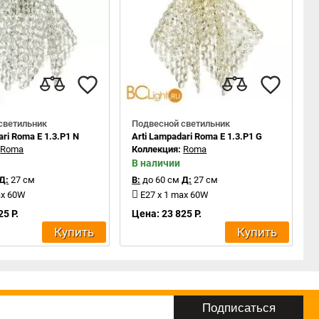
светильник
Подвесной светильник
ari Roma E 1.3.P1 N
Arti Lampadari Roma E 1.3.P1 G
:
Roma
Коллекция:
Roma
В наличии
Д:
27 см
В:
до 60 см
Д:
27 см
ax 60W
E27 x 1 max 60W
25 Р.
Цена: 23 825 Р.
Купить
Купить