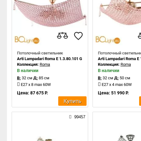
Потолочный светильник
Потолочный светильн
Arti Lampadari Roma E 1.3.80.101 G
Arti Lampadari Roma E 
Коллекция:
Roma
Коллекция:
Roma
В наличии
В наличии
В:
32 см
Д:
85 см
В:
32 см
Д:
50 см
E27 x 8 max 60W
E27 x 4 max 60W
Цена: 87 675 Р.
Цена: 51 990 Р.
Купить
99457