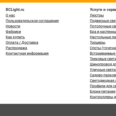
BCLight.ru
Услуги и серв
О нас
Люстры
Пользовательское соглашение
Подвесные све
Новости
Потолочные с
Фабрики
Бра и настенн
Как купить
Настольные л
Оплата / Доставка
Торшеры
Распродажа
Споты (точечн
Контактная информация
Встраиваемые 
Трековые свет
Шинопровод дл
Уличные свети
Садово-парко
Светодиодная 
Профили для с
Блоки питания
Контроллеры д