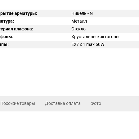
рытие арматуры:
Никель - N
атура:
Металл
ериал плафона:
Стекло
афоны:
Хрустальные октагоны
мпы:
E27 x 1 max 60W
Похожие товары
Доставка оплата
Фото