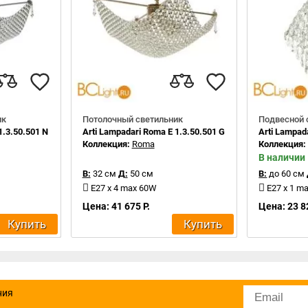
ик
Потолочный светильник
Подвесной 
1.3.50.501 N
Arti Lampadari Roma E 1.3.50.501 G
Arti Lampad
Коллекция:
Roma
Коллекция
В наличии
В:
32 см
Д:
50 см
В:
до 60 см
E27 x 4 max 60W
E27 x 1 m
Цена: 41 675 Р.
Цена: 23 8
Купить
Купить
ния