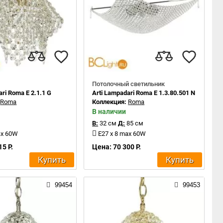
Потолочный светильник
ari Roma E 2.1.1 G
Arti Lampadari Roma E 1.3.80.501 N
:
Roma
Коллекция:
Roma
В наличии
В:
32 см
Д:
85 см
ax 60W
E27 x 8 max 60W
15 Р.
Цена: 70 300 Р.
Купить
Купить
99454
99453