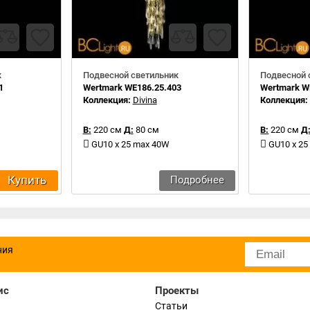
к
Подвесной светильник
Подвесной 
1
Wertmark WE186.25.403
Wertmark W
Коллекция:
Divina
Коллекция
В:
220 см
Д:
80 см
В:
220 см
Д
GU10 x 25 max 40W
GU10 x 2
Купить
Подробнее
ния
ис
Проекты
Статьи