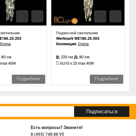
светильник
Подвесной светильник
E186.25.203
Wertmark WE186.25.503
:
Divina
Коллекция:
Divina
:
80 см
В:
220 см
Д:
80 см
5 max 40W
GU10 x 25 max 40W
Подробнее
Подробнее
Есть вопросы? Звоните!
8 (495) 748 88 95