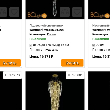
к
Подвесной светильник
Настенный 
1
Wertmark WE186.01.203
Wertmark W
Коллекция:
Divina
Коллекция
В наличии
В наличии
В:
от 75 до 175 см
Д:
16 см
В:
72 см
GU10 x 1 max 40W
GU10 x 1
Цена: 16 371 Р.
Цена: 16 3
Купить
Купить
176873
176884