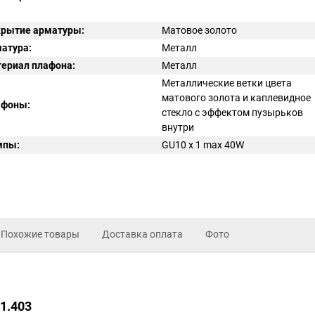
рытие арматуры:
Матовое золото
атура:
Металл
ериал плафона:
Металл
Металлические ветки цвета
матового золота и каплевидное
афоны:
стекло с эффектом пузырьков
внутри
мпы:
GU10 x 1 max 40W
Похожие товары
Доставка оплата
Фото
1.403