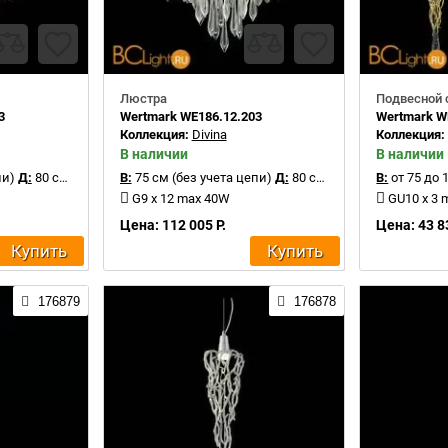
Люстра
Подвесной 
3
Wertmark WE186.12.203
Wertmark W
Коллекция:
Divina
Коллекция
В наличии
В наличии
пи)
Д:
80 см
В:
75 см (без учета цепи)
Д:
80 см
В:
от 75 до 
G9 x 12 max 40W
GU10 x 3
Цена: 112 005 Р.
Цена: 43 8
Купить
Купить
176879
176878