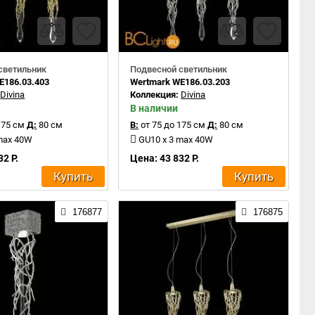
светильник
Подвесной светильник
E186.03.403
Wertmark WE186.03.203
:
Divina
Коллекция:
Divina
В наличии
175 см
Д:
80 см
В:
от 75 до 175 см
Д:
80 см
 max 40W
GU10 x 3 max 40W
32 Р.
Цена: 43 832 Р.
Купить
Купить
176877
176875