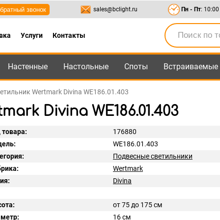
братный звонок
sales@bclight.ru
Пн - Пт
: 10:00
вка
Услуги
Контакты
Настенные
Настольные
Споты
Встраиваемые
-95
,
8-800-550-95-45
sales@bclight.ru
етильник Wertmark Divina WE186.01.403
ark Divina WE186.01.403
 товара:
176880
ель:
WE186.01.403
егория:
Подвесные светильники
рика:
Wertmark
ия:
Divina
ота:
от 75 до 175 см
метр:
16 см