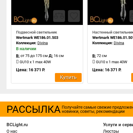
Подвесной светильник
Настенный светильни
Wertmark WE186.01.503
Wertmark WE186.01.50
Коллекция:
Divina
Коллекция:
Divina
В наличии
В:
от 75 до 175 см
Д:
16 см
В:
72 см
GU10 x 1 max 40W
GU10 x 1 max 40W
Цена: 16 371 Р.
Цена: 16 371 Р.
Купить
РАССЫЛКА
Получайте самые свежие предложе
новинки, советы, рекомендации
BCLight.ru
Услуги и серв
О нас
Люстры