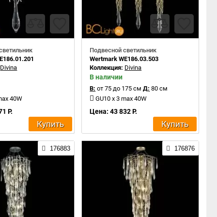
светильник
Подвесной светильник
E186.01.201
Wertmark WE186.03.503
:
Divina
Коллекция:
Divina
В наличии
В:
от 75 до 175 см
Д:
80 см
 max 40W
GU10 x 3 max 40W
71 Р.
Цена: 43 832 Р.
Купить
Купить
176883
176876