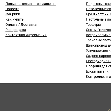
Пользовательское соглашение
Подвесные све
Новости
Потолочные с
Фабрики
Бра и настенн
Как купить
Настольные л
Оплата / Доставка
Торшеры
Распродажа
Споты (точечн
Контактная информация
Встраиваемые 
Трековые свет
Шинопровод дл
Уличные свети
Садово-парко
Светодиодная 
Профили для с
Блоки питания
Контроллеры д
©