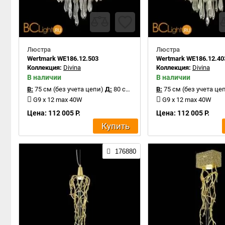
Люстра
Люстра
Wertmark WE186.12.503
Wertmark WE186.12.40
Коллекция:
Divina
Коллекция:
Divina
В наличии
В наличии
В:
75 см (без учета цепи)
Д:
80 см
В:
75 см (без учета це
G9 x 12 max 40W
G9 x 12 max 40W
Цена: 112 005 Р.
Цена: 112 005 Р.
Купить
176880