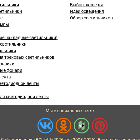
тильники
Выбор эксперта
ветильники
Идеи освещения
ые
Обзор светильников
ампы
ые накладные светильники)
светильники
ильники
я трековых светильников
льники
вые фонари
лента
ветодиодной ленты
ля светодиодной ленты
Мы в социальных сетях
 Сайт компании «BCLight»
2026
год (2008-2026). Все права защищен