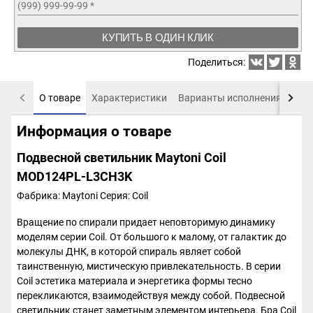
(999) 999-99-99
*
КУПИТЬ В ОДИН КЛИК
Поделиться:
О товаре
Характеристики
Варианты исполнения
Пох
Информация о товаре
Подвесной светильник Maytoni Coil
MOD124PL-L3CH3K
Фабрика: Maytoni
Серия: Coil
Вращение по спирали придает неповторимую динамику
моделям серии Coil. От большого к малому, от галактик до
молекулы ДНК, в которой спираль являет собой
таинственную, мистическую привлекательность. В серии
Coil эстетика материала и энергетика формы тесно
перекликаются, взаимодействуя между собой. Подвесной
светильник станет заметным элементом интерьера. Бра Coil