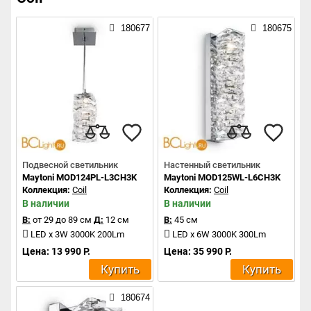
180677
180675
Подвесной светильник
Настенный светильник
Maytoni MOD124PL-L3CH3K
Maytoni MOD125WL-L6CH3K
Коллекция:
Coil
Коллекция:
Coil
В наличии
В наличии
В:
от 29 до 89 см
Д:
12 см
В:
45 см
LED x 3W 3000K 200Lm
LED x 6W 3000K 300Lm
Цена: 13 990 Р.
Цена: 35 990 Р.
Купить
Купить
180674