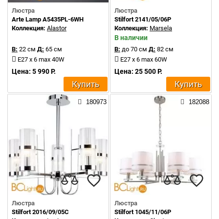
Люстра
Люстра
Arte Lamp A5435PL-6WH
Stilfort 2141/05/06P
Коллекция:
Alastor
Коллекция:
Marsela
В наличии
В:
22 см
Д:
65 см
В:
до 70 см
Д:
82 см
E27 x 6 max 40W
E27 x 6 max 60W
Цена: 5 990 Р.
Цена: 25 500 Р.
Купить
Купить
180973
182088
Люстра
Люстра
Stilfort 2016/09/05C
Stilfort 1045/11/06P