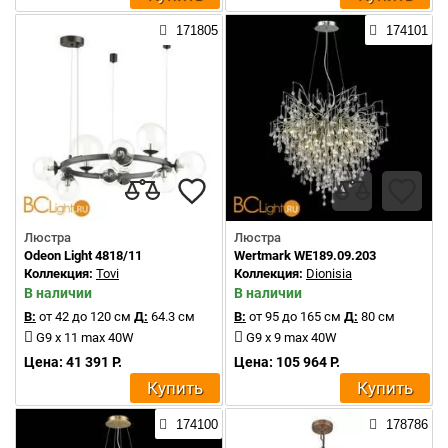
171805
174101
Люстра
Люстра
Odeon Light 4818/11
Wertmark WE189.09.203
Коллекция:
Tovi
Коллекция:
Dionisia
В наличии
В наличии
В:
от 42 до 120 см
Д:
64.3 см
В:
от 95 до 165 см
Д:
80 см
G9 x 11 max 40W
G9 x 9 max 40W
Цена: 41 391 Р.
Цена: 105 964 Р.
Купить
Купить
174100
178786