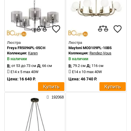
Люстра
Люстра
Freya FR5096PL-05CH
Maytoni MOD109PL-10BS
Коллекция:
Karen
Коллекция:
Rendez-Vous
В наличии
В наличии
В:
от 53 до 73 см
Д:
66 см
В:
79.2 см
Д:
116 см
E14 x 5 max 40W
E14 x 10 max 40W
Цена: 16 640 Р.
Цена: 46 740 Р.
Купить
Купить
192068