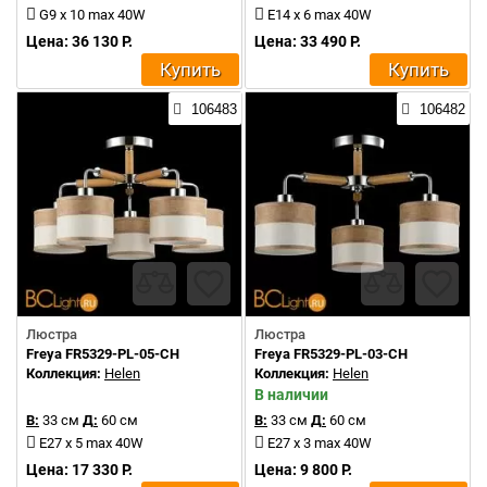
G9 x 10 max 40W
E14 x 6 max 40W
Цена: 36 130 Р.
Цена: 33 490 Р.
Купить
Купить
106483
106482
Люстра
Люстра
Freya FR5329-PL-05-CH
Freya FR5329-PL-03-CH
Коллекция:
Helen
Коллекция:
Helen
В наличии
В:
33 см
Д:
60 см
В:
33 см
Д:
60 см
E27 x 5 max 40W
E27 x 3 max 40W
Цена: 17 330 Р.
Цена: 9 800 Р.