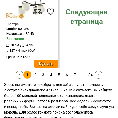
Следующая
страница
Люстра
Lumion 5212/4
Коллекция:
RANDI
В наличии
В:
70 см
Д:
54 см
E27 x 4 max 60W
Цена: 6 615 Р.
Купить
1
2
3
4
5
6
7
...
34
Здесь вы сможете подобрать для себя и купить подвесную
люстру в скандинавском стиле. В нашем каталоге Вы найдете
более 100 моделей подвесных скандинавских люстр
различных форм, цветов и размеров. Все модели имеют фото
и цены, чтобы Вы всегда смогли найти для себя самую лучшую
модель. Для более точного поиска воспользуйтесь
фильтрами, которые расположены ниже.