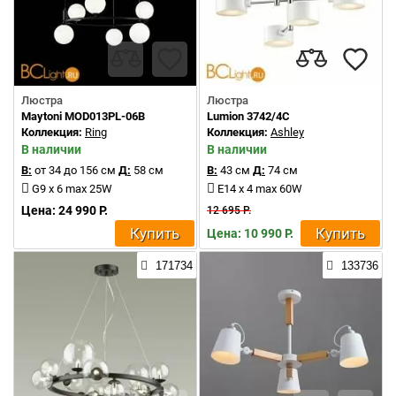
Люстра
Люстра
Maytoni MOD013PL-06B
Lumion 3742/4C
Коллекция:
Ring
Коллекция:
Ashley
В наличии
В наличии
В:
от 34 до 156 см
Д:
58 см
В:
43 см
Д:
74 см
G9 x 6 max 25W
E14 x 4 max 60W
Цена: 24 990 Р.
12 695 Р.
Купить
Купить
Цена: 10 990 Р.
171734
133736