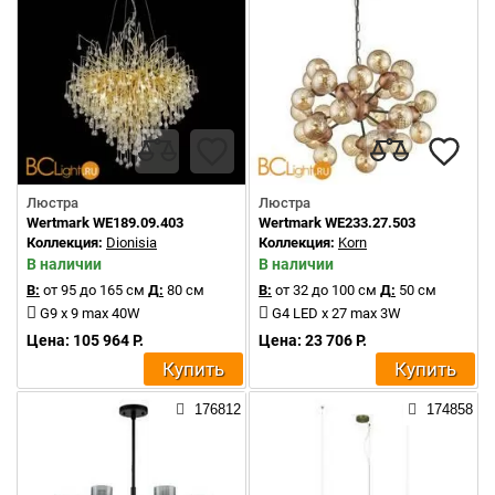
Люстра
Люстра
Wertmark WE189.09.403
Wertmark WE233.27.503
Коллекция:
Dionisia
Коллекция:
Korn
В наличии
В наличии
В:
от 95 до 165 см
Д:
80 см
В:
от 32 до 100 см
Д:
50 см
G9 x 9 max 40W
G4 LED x 27 max 3W
Цена: 105 964 Р.
Цена: 23 706 Р.
Купить
Купить
176812
174858