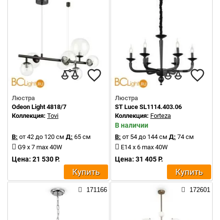
Люстра
Люстра
Odeon Light 4818/7
ST Luce SL1114.403.06
Коллекция:
Tovi
Коллекция:
Forteza
В наличии
В:
от 42 до 120 см
Д:
65 см
В:
от 54 до 144 см
Д:
74 см
G9 x 7 max 40W
E14 x 6 max 40W
Цена: 21 530 Р.
Цена: 31 405 Р.
Купить
Купить
171166
172601