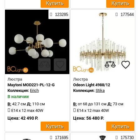
Купить
Купить
123285
177544
Люстра
Люстра
Maytoni MOD221-PL-12-G
Odeon Light 4988/12
Коллекция:
Erich
Коллекция:
Stika
В наличии
В:
42.7 см
Д:
110 см
В:
от 68 до 131 см
Д:
73 см
E14 x 12 max 40W
E14 x 12 max 40W
Цена: 42 490 Р.
Цена: 56 480 Р.
Купить
Купить
171695
175730