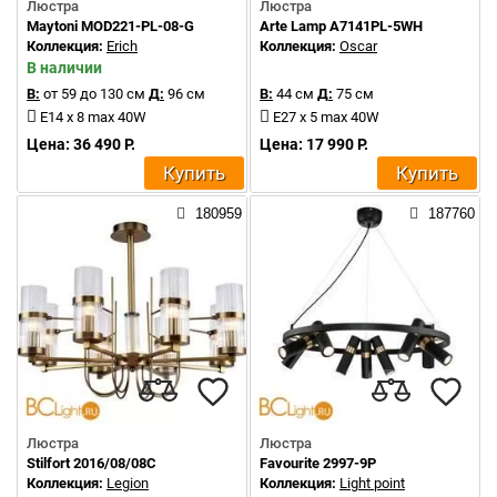
Люстра
Люстра
Maytoni MOD221-PL-08-G
Arte Lamp A7141PL-5WH
Коллекция:
Erich
Коллекция:
Oscar
В наличии
В:
от 59 до 130 см
Д:
96 см
В:
44 см
Д:
75 см
E14 x 8 max 40W
E27 x 5 max 40W
Цена: 36 490 Р.
Цена: 17 990 Р.
Купить
Купить
180959
187760
Люстра
Люстра
Stilfort 2016/08/08C
Favourite 2997-9P
Коллекция:
Legion
Коллекция:
Light point