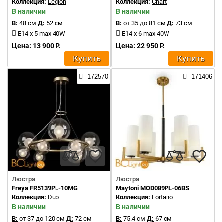
Коллекция:
Legion
Коллекция:
Chart
В наличии
В наличии
В:
48 см
Д:
52 см
В:
от 35 до 81 см
Д:
73 см
E14 x 5 max 40W
E14 x 6 max 40W
Цена: 13 900 Р.
Цена: 22 950 Р.
Купить
Купить
172570
171406
Люстра
Люстра
Freya FR5139PL-10MG
Maytoni MOD089PL-06BS
Коллекция:
Duo
Коллекция:
Fortano
В наличии
В наличии
В:
от 37 до 120 см
Д:
72 см
В:
75.4 см
Д:
67 см