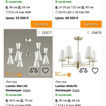
В наличии
В наличии
В:
48 см
Д:
63 см
В:
от 29 до 122 см
Д:
85 см
E14 x 8 max 40W
GU10 LED x 18 max 5W
Цена: 25 500 Р.
Цена: 68 500 Р.
Купить
Купить
132577
154679
Люстра
Люстра
Lumion 3661/6C
Lumion 4436/5C
Коллекция:
Quinn
Коллекция:
Doris
В наличии
В наличии
В:
44.5 см
Д:
75 см
В:
50 см
Д:
64 см
E14 x 6 max 60W
E14 x 5 max 40W