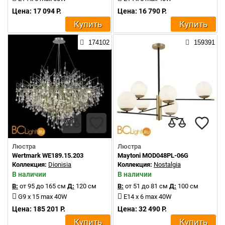
Цена: 17 094 Р.
Цена: 16 790 Р.
Купить
Купить
174102
159391
Люстра
Люстра
Wertmark WE189.15.203
Maytoni MOD048PL-06G
Коллекция:
Dionisia
Коллекция:
Nostalgia
В наличии
В наличии
В:
от 95 до 165 см
Д:
120 см
В:
от 51 до 81 см
Д:
100 см
G9 x 15 max 40W
E14 x 6 max 40W
Цена: 185 201 Р.
Цена: 32 490 Р.
Купить
Купить