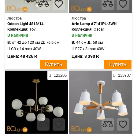
Люстра
Люстра
Odeon Light 4818/14
Arte Lamp A7141PL-3WH
Коллекция:
Tovi
Коллекция:
Oscar
В наличии
В наличии
В:
от 42 до 120 см
Д:
76.6 см
В:
44 см
Д:
68 см
G9 x 14 max 40W
E27 x 3 max 40W
Цена: 48 426 Р.
Цена: 8 390 Р.
Купить
Купить
123286
133737