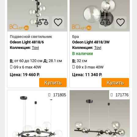
Подвесной светильник
Бра
Odeon Light 4818/6
Odeon Light 4818/3W
Коллекция:
Tovi
Коллекция:
Tovi
В наличии
В:
от 60 до 120 см
Д:
28.1 см
В:
32 см
G9 x 6 max 40W
G9 x 3 max 40W
Цена: 19 460 Р.
Цена: 11 340 Р.
Купить
Купить
171805
171776