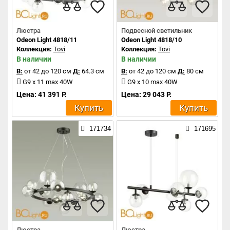
Люстра
Подвесной светильник
Odeon Light 4818/11
Odeon Light 4818/10
Коллекция:
Tovi
Коллекция:
Tovi
В наличии
В наличии
В:
от 42 до 120 см
Д:
64.3 см
В:
от 42 до 120 см
Д:
80 см
G9 x 11 max 40W
G9 x 10 max 40W
Цена: 41 391 Р.
Цена: 29 043 Р.
Купить
Купить
171734
171695
Люстра
Люстра