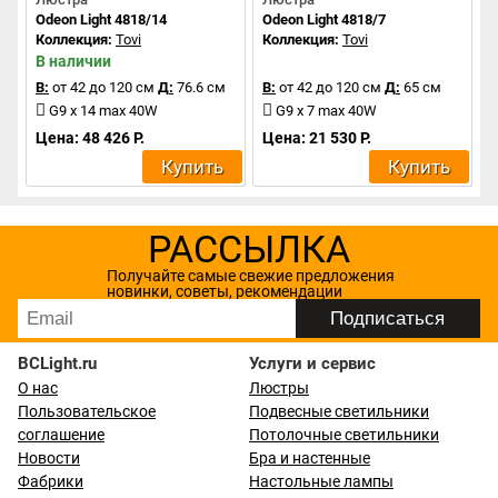
Odeon Light 4818/14
Odeon Light 4818/7
Коллекция:
Tovi
Коллекция:
Tovi
В наличии
В:
от 42 до 120 см
Д:
76.6 см
В:
от 42 до 120 см
Д:
65 см
G9 x 14 max 40W
G9 x 7 max 40W
Цена: 48 426 Р.
Цена: 21 530 Р.
Купить
Купить
РАССЫЛКА
Получайте самые свежие предложения
новинки, советы, рекомендации
BCLight.ru
Услуги и сервис
О нас
Люстры
Пользовательское
Подвесные светильники
соглашение
Потолочные светильники
Новости
Бра и настенные
Фабрики
Настольные лампы