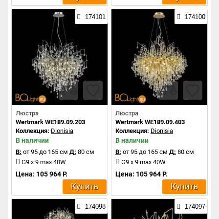
174101
174100
Люстра
Люстра
Wertmark WE189.09.203
Wertmark WE189.09.403
Коллекция:
Dionisia
Коллекция:
Dionisia
В наличии
В наличии
В:
от 95 до 165 см
Д:
80 см
В:
от 95 до 165 см
Д:
80 см
G9 x 9 max 40W
G9 x 9 max 40W
Цена: 105 964 Р.
Цена: 105 964 Р.
Купить
Купить
174098
174097