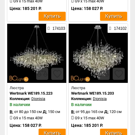
G9 x 15 max 40W
G9 x 15 max 40W
Цена: 185 201 Р.
Цена: 158 027 Р.
Купить
Купить
174103
174102
Люстра
Люстра
Wertmark WE189.15.223
Wertmark WE189.15.203
Коллекция:
Dionisia
Коллекция:
Dionisia
В наличии
В наличии
В:
от 80 до 150 см
Д:
150 см
В:
от 95 до 165 см
Д:
120 см
G9 x 15 max 40W
G9 x 15 max 40W
Цена: 158 027 Р.
Цена: 185 201 Р.
Купить
Купить