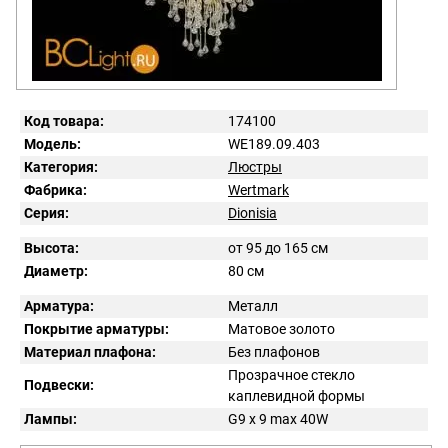
Код товара:
174100
Модель:
WE189.09.403
Категория:
Люстры
Фабрика:
Wertmark
Серия:
Dionisia
Высота:
от 95 до 165 см
Диаметр:
80 см
Арматура:
Металл
Покрытие арматуры:
Матовое золото
Материал плафона:
Без плафонов
Прозрачное стекло
Подвески:
каплевидной формы
Лампы:
G9 x 9 max 40W