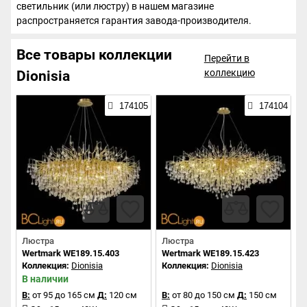
светильник (или люстру) в нашем магазине
распространяется гарантия завода-производителя.
Все товары коллекции
Перейти в
коллекцию
Dionisia
174105
174104
Люстра
Люстра
Wertmark WE189.15.403
Wertmark WE189.15.423
Коллекция:
Dionisia
Коллекция:
Dionisia
В наличии
В:
от 95 до 165 см
Д:
120 см
В:
от 80 до 150 см
Д:
150 см