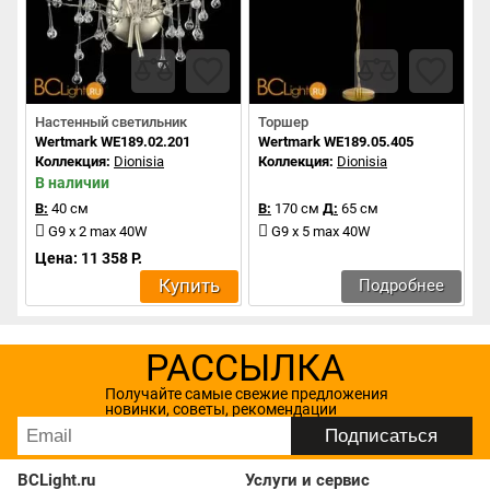
Настенный светильник
Торшер
Wertmark WE189.02.201
Wertmark WE189.05.405
Коллекция:
Dionisia
Коллекция:
Dionisia
В наличии
В:
40 см
В:
170 см
Д:
65 см
G9 x 2 max 40W
G9 x 5 max 40W
Цена: 11 358 Р.
Купить
Подробнее
РАССЫЛКА
Получайте самые свежие предложения
новинки, советы, рекомендации
BCLight.ru
Услуги и сервис