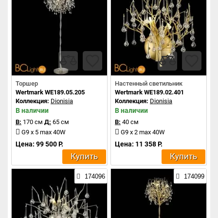
Торшер
Настенный светильник
Wertmark WE189.05.205
Wertmark WE189.02.401
Коллекция:
Dionisia
Коллекция:
Dionisia
В наличии
В наличии
В:
170 см
Д:
65 см
В:
40 см
G9 x 5 max 40W
G9 x 2 max 40W
Цена: 99 500 Р.
Цена: 11 358 Р.
Купить
Купить
174096
174099