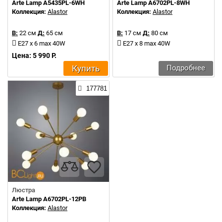
Arte Lamp A5435PL-6WH
Arte Lamp A6702PL-8WH
Коллекция:
Alastor
Коллекция:
Alastor
В:
22 см
Д:
65 см
В:
17 см
Д:
80 см
E27 x 6 max 40W
E27 x 8 max 40W
Цена: 5 990 Р.
Купить
Подробнее
177781
Люстра
Arte Lamp A6702PL-12PB
Коллекция:
Alastor