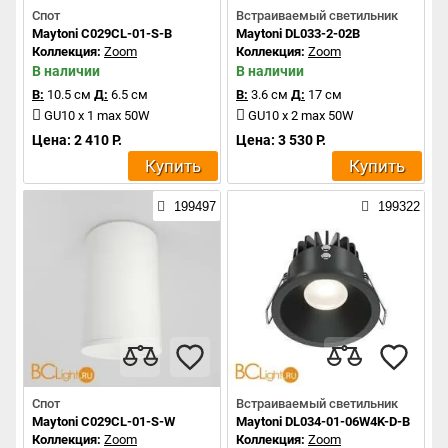
Спот
Встраиваемый светильник
Maytoni C029CL-01-S-B
Maytoni DL033-2-02B
Коллекция:
Zoom
Коллекция:
Zoom
В наличии
В наличии
В:
10.5 см
Д:
6.5 см
В:
3.6 см
Д:
17 см
GU10 x 1 max 50W
GU10 x 2 max 50W
Цена: 2 410 Р.
Цена: 3 530 Р.
Купить
Купить
199497
199322
Спот
Встраиваемый светильник
Maytoni C029CL-01-S-W
Maytoni DL034-01-06W4K-D-B
Коллекция:
Zoom
Коллекция:
Zoom