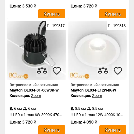
Цена: 3 530 Р.
Цена: 3 720 Р.
Купить
Купить
199317
199313
Встраиваемый светильник
Встраиваемый светильник
Maytoni DL034-01-06W3K-W
Maytoni DL034-L12W4K-W
Коллекция:
Zoom
Коллекция:
Zoom
В:
6 см
Д:
6 см
В:
8.5 см
Д:
8.5 см
LED x 1 max 6W 3000K 470Lm
LED x 1 max 12W 4000K 1040Lm
Цена: 3 720 Р.
Цена: 4 050 Р.
Купить
Купить