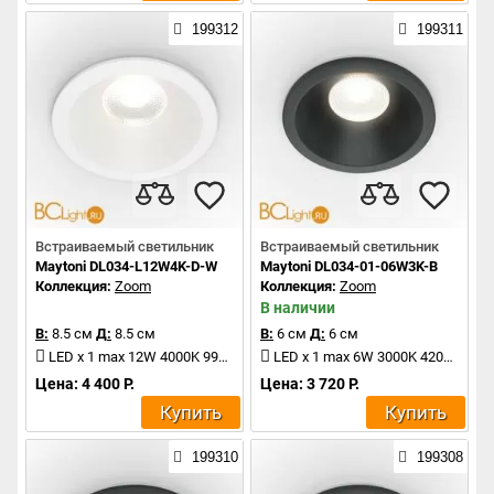
199312
199311
Встраиваемый светильник
Встраиваемый светильник
Maytoni DL034-L12W4K-D-W
Maytoni DL034-01-06W3K-B
Коллекция:
Zoom
Коллекция:
Zoom
В наличии
В:
8.5 см
Д:
8.5 см
В:
6 см
Д:
6 см
LED x 1 max 12W 4000K 990Lm
LED x 1 max 6W 3000K 420Lm
Цена: 4 400 Р.
Цена: 3 720 Р.
Купить
Купить
199310
199308