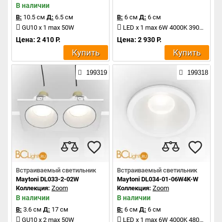
В наличии
В:
10.5 см
Д:
6.5 см
В:
6 см
Д:
6 см
GU10 x 1 max 50W
LED x 1 max 6W 4000K 390Lm
Цена: 2 410 Р.
Цена: 2 930 Р.
Купить
Купить
199319
199318
Встраиваемый светильник
Встраиваемый светильник
Maytoni DL033-2-02W
Maytoni DL034-01-06W4K-W
Коллекция:
Zoom
Коллекция:
Zoom
В наличии
В наличии
В:
3.6 см
Д:
17 см
В:
6 см
Д:
6 см
GU10 x 2 max 50W
LED x 1 max 6W 4000K 480Lm