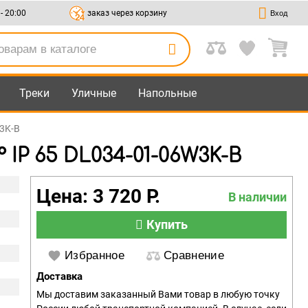
 - 20:00
заказ через корзину
Вход
Треки
Уличные
Напольные
W3K-B
IP 65 DL034-01-06W3K-B
Цена: 3 720 Р.
В наличии
Купить
Избранное
Сравнение
Доставка
Мы доставим заказанный Вами товар в любую точку