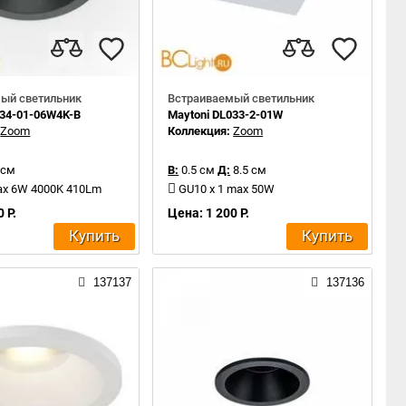
ый светильник
Встраиваемый светильник
034-01-06W4K-B
Maytoni DL033-2-01W
:
Zoom
Коллекция:
Zoom
 см
В:
0.5 см
Д:
8.5 см
ax 6W 4000K 410Lm
GU10 x 1 max 50W
 Р.
Цена: 1 200 Р.
Купить
Купить
137137
137136