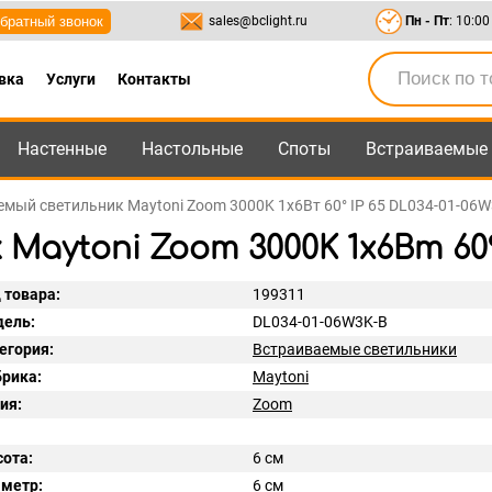
братный звонок
sales@bclight.ru
Пн - Пт
: 10:00
вка
Услуги
Контакты
Настенные
Настольные
Споты
Встраиваемые
-95
,
8-800-550-95-45
sales@bclight.ru
мый светильник Maytoni Zoom 3000K 1x6Вт 60° IP 65 DL034-01-06
ytoni Zoom 3000K 1x6Вт 60° 
 товара:
199311
ель:
DL034-01-06W3K-B
егория:
Встраиваемые светильники
рика:
Maytoni
ия:
Zoom
ота:
6 см
метр:
6 см