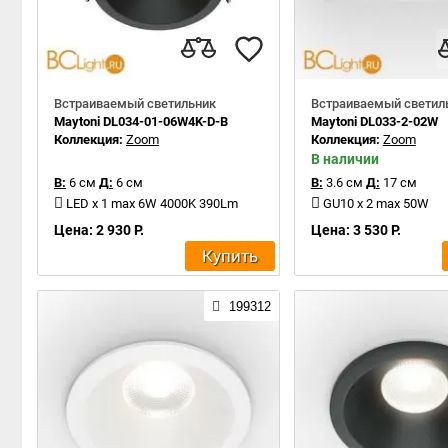
Встраиваемый светильник
Встраиваемый светил
Maytoni DL034-01-06W4K-D-B
Maytoni DL033-2-02W
Коллекция:
Zoom
Коллекция:
Zoom
В наличии
В:
6 см
Д:
6 см
В:
3.6 см
Д:
17 см
LED x 1 max 6W 4000K 390Lm
GU10 x 2 max 50W
Цена: 2 930 Р.
Цена: 3 530 Р.
Купить
199312