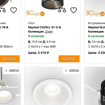
ьник
Спот
Встраиваем
2.7K-B
Maytoni C029CL-01-S-B
Maytoni DL
Коллекция:
Zoom
Коллекция
В наличии
В наличии
В:
10.5 см
Д:
6.5 см
В:
3.6 см
Д:
00K 850Lm
GU10 x 1 max 50W
GU10 x 2
Цена: 2 410 Р.
Цена: 3 530
Купить
Купить
199319
199318