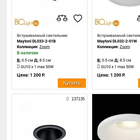
Встраиваемый светильник
Встраиваемый светил
Maytoni DL033-2-01B
Maytoni DL032-2-01W
Коллекция:
Zoom
Коллекция:
Zoom
В наличии
В:
0.5 см
Д:
8.5 см
В:
0.5 см
Д:
8.5 см
GU10 x 1 max 50W
GU10 x 1 max 50W
Цена: 1 200 Р.
Цена: 1 200 Р.
Купить
137135