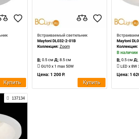
ьник
Встраиваемый светильник
Встраиваем
Maytoni DL032-2-01B
Maytoni DL
Коллекция:
Zoom
Коллекция
В наличии
В:
0.5 см
Д:
8.5 см
В:
0.5 см
Д:
GU10 x 1 max 50W
LED x 8W
Цена: 1 200 Р.
Цена: 1 620
Купить
Купить
137134