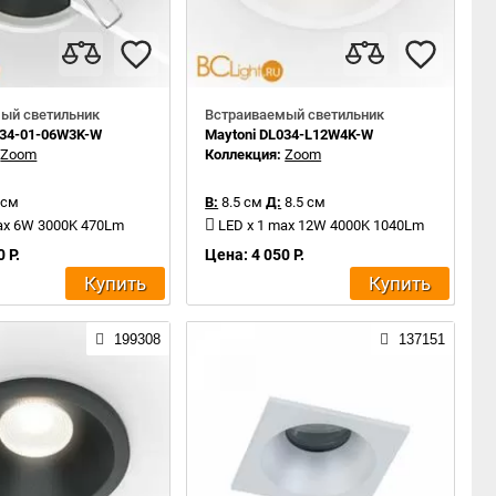
ый светильник
Встраиваемый светильник
034-01-06W3K-W
Maytoni DL034-L12W4K-W
:
Zoom
Коллекция:
Zoom
 см
В:
8.5 см
Д:
8.5 см
ax 6W 3000K 470Lm
LED x 1 max 12W 4000K 1040Lm
 Р.
Цена: 4 050 Р.
Купить
Купить
199308
137151