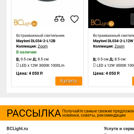
Встраиваемый светильник
Встраиваемый светил
Maytoni DL034-2-L12B
Maytoni DL034-2-L12W
Коллекция:
Zoom
Коллекция:
Zoom
В наличии
В:
0.5 см
Д:
8.5 см
В:
0.5 см
Д:
8.5 см
LED x 12W 3000K 1000Lm
LED x 12W 3000K 10
Цена: 4 050 Р.
Цена: 4 050 Р.
Купить
РАССЫЛКА
Получайте самые свежие предложе
новинки, советы, рекомендации
BCLight.ru
Услуги и серв