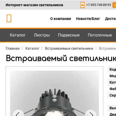
Интернет-магазин светильников
+7-495-748-88-95
о
О компании
Новости/Блог
Доста
Каталог
Люстры
Подвесные
Потолочные
Каталог
+7-495-748-88
Главная
Каталог
Встраиваемые светильники
Встраивае
Встраиваемый светильник Ma
Код
Мод
Кат
Фаб
Сер
Выс
Диа