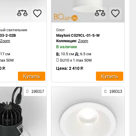
ый светильник
Спот
033-2-02B
Maytoni C029CL-01-S-W
:
Zoom
Коллекция:
Zoom
В наличии
17 см
В:
10.5 см
Д:
6.5 см
 max 50W
GU10 x 1 max 50W
 Р.
Цена: 2 410 Р.
Купить
Купить
199317
199313