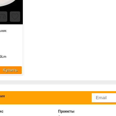
ьник
00Lm
Купить
ния
ис
Проекты