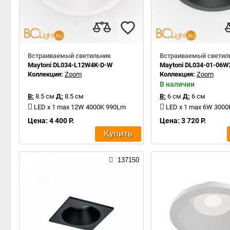
Встраиваемый светильник
Встраиваемый светил
Maytoni DL034-L12W4K-D-W
Maytoni DL034-01-06W
Коллекция:
Zoom
Коллекция:
Zoom
В наличии
В:
8.5 см
Д:
8.5 см
В:
6 см
Д:
6 см
LED x 1 max 12W 4000K 990Lm
LED x 1 max 6W 300
Цена: 4 400 Р.
Цена: 3 720 Р.
Купить
137150