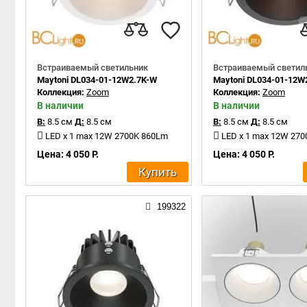
Встраиваемый светильник
Встраиваемый светил
Maytoni DL034-01-12W2.7K-W
Maytoni DL034-01-12W
Коллекция:
Zoom
Коллекция:
Zoom
В наличии
В наличии
В:
8.5 см
Д:
8.5 см
В:
8.5 см
Д:
8.5 см
LED x 1 max 12W 2700K 860Lm
LED x 1 max 12W 27
Цена: 4 050 Р.
Цена: 4 050 Р.
Купить
199322