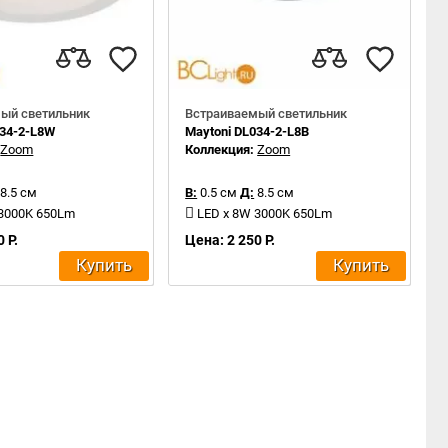
ый светильник
Встраиваемый светильник
034-2-L8W
Maytoni DL034-2-L8B
:
Zoom
Коллекция:
Zoom
8.5 см
В:
0.5 см
Д:
8.5 см
 3000K 650Lm
LED x 8W 3000K 650Lm
 Р.
Цена: 2 250 Р.
Купить
Купить