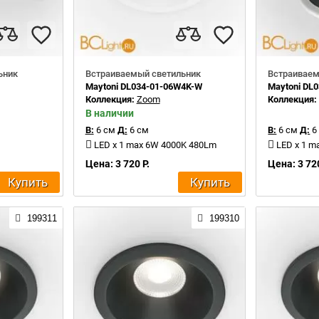
ьник
Встраиваемый светильник
Встраиваем
Maytoni DL034-01-06W4K-W
Maytoni DL
Коллекция:
Zoom
Коллекция
В наличии
В:
6 см
Д:
6 см
В:
6 см
Д:
6
LED x 1 max 6W 4000K 480Lm
LED x 1 m
Цена: 3 720 Р.
Цена: 3 720
Купить
Купить
199311
199310