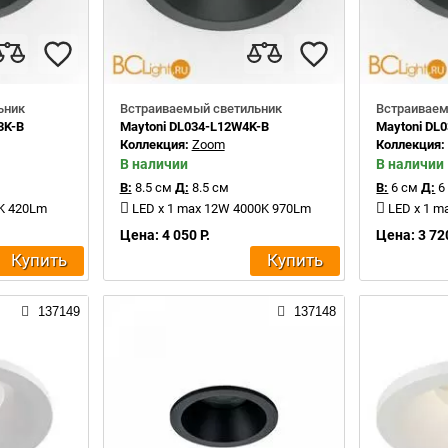
ьник
Встраиваемый светильник
Встраиваем
3K-B
Maytoni DL034-L12W4K-B
Maytoni DL
Коллекция:
Zoom
Коллекция
В наличии
В наличии
В:
8.5 см
Д:
8.5 см
В:
6 см
Д:
6
0K 420Lm
LED x 1 max 12W 4000K 970Lm
LED x 1 m
Цена: 4 050 Р.
Цена: 3 720
Купить
Купить
137149
137148