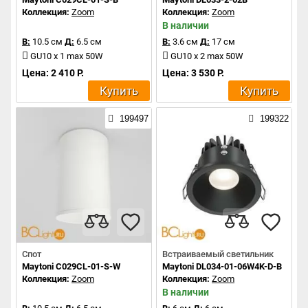
Коллекция:
Zoom
Коллекция:
Zoom
В наличии
В:
10.5 см
Д:
6.5 см
В:
3.6 см
Д:
17 см
GU10 x 1 max 50W
GU10 x 2 max 50W
Цена: 2 410 Р.
Цена: 3 530 Р.
Купить
Купить
199497
199322
Спот
Встраиваемый светильник
Maytoni C029CL-01-S-W
Maytoni DL034-01-06W4K-D-B
Коллекция:
Zoom
Коллекция:
Zoom
В наличии