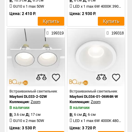
В:
10.5 см
Д:
6.5 см
В:
6 см
Д:
6 см
GU10 x 1 max 50W
LED x 1 max 6W 4000K 390Lm
Цена: 2 410 Р.
Цена: 2 930 Р.
Купить
Купить
199319
199318
Встраиваемый светильник
Встраиваемый светильник
Maytoni DL033-2-02W
Maytoni DL034-01-06W4K-W
Коллекция:
Zoom
Коллекция:
Zoom
В наличии
В наличии
В:
3.6 см
Д:
17 см
В:
6 см
Д:
6 см
GU10 x 2 max 50W
LED x 1 max 6W 4000K 480Lm
Цена: 3 530 Р.
Цена: 3 720 Р.