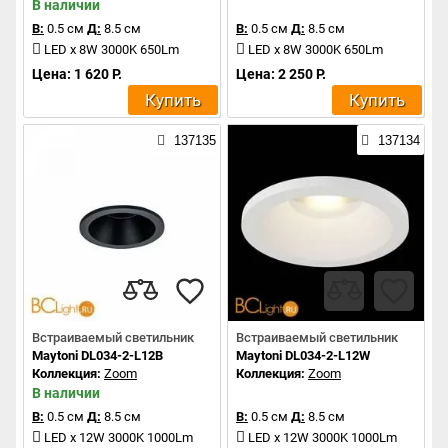
В наличии
В:
0.5 см
Д:
8.5 см
В:
0.5 см
Д:
8.5 см
LED x 8W 3000K 650Lm
LED x 8W 3000K 650Lm
Цена: 1 620 Р.
Цена: 2 250 Р.
Купить
Купить
137135
137134
Встраиваемый светильник
Встраиваемый светильник
Maytoni DL034-2-L12B
Maytoni DL034-2-L12W
Коллекция:
Zoom
Коллекция:
Zoom
В наличии
В:
0.5 см
Д:
8.5 см
В:
0.5 см
Д:
8.5 см
LED x 12W 3000K 1000Lm
LED x 12W 3000K 1000Lm