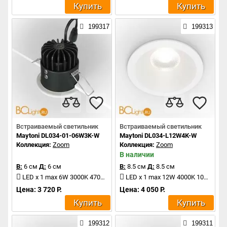
Купить
Купить
199317
199313
Встраиваемый светильник
Встраиваемый светильник
Maytoni DL034-01-06W3K-W
Maytoni DL034-L12W4K-W
Коллекция:
Zoom
Коллекция:
Zoom
В наличии
В:
6 см
Д:
6 см
В:
8.5 см
Д:
8.5 см
LED x 1 max 6W 3000K 470Lm
LED x 1 max 12W 4000K 1040Lm
Цена: 3 720 Р.
Цена: 4 050 Р.
Купить
Купить
199312
199311