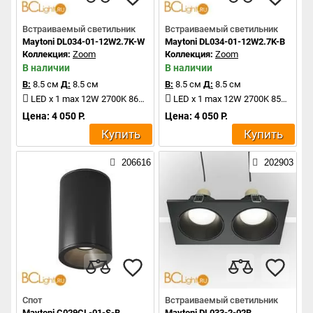
Встраиваемый светильник
Встраиваемый светильник
Maytoni DL034-01-12W2.7K-W
Maytoni DL034-01-12W2.7K-B
Коллекция:
Zoom
Коллекция:
Zoom
В наличии
В наличии
В:
8.5 см
Д:
8.5 см
В:
8.5 см
Д:
8.5 см
LED x 1 max 12W 2700K 860Lm
LED x 1 max 12W 2700K 850Lm
Цена: 4 050 Р.
Цена: 4 050 Р.
Купить
Купить
206616
202903
Спот
Встраиваемый светильник
Maytoni C029CL-01-S-B
Maytoni DL033-2-02B