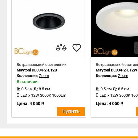
Встраиваемый светильник
Встраиваемый светил
Maytoni DL034-2-L12B
Maytoni DL034-2-L12W
Коллекция:
Zoom
Коллекция:
Zoom
В наличии
В:
0.5 см
Д:
8.5 см
В:
0.5 см
Д:
8.5 см
LED x 12W 3000K 1000Lm
LED x 12W 3000K 10
Цена: 4 050 Р.
Цена: 4 050 Р.
Купить