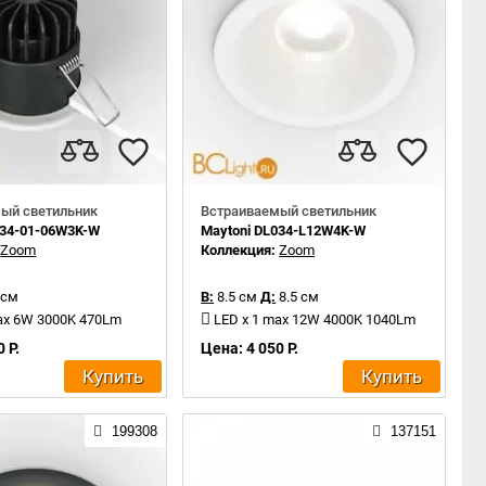
ый светильник
Встраиваемый светильник
034-01-06W3K-W
Maytoni DL034-L12W4K-W
:
Zoom
Коллекция:
Zoom
 см
В:
8.5 см
Д:
8.5 см
ax 6W 3000K 470Lm
LED x 1 max 12W 4000K 1040Lm
 Р.
Цена: 4 050 Р.
Купить
Купить
199308
137151