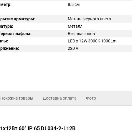
метр:
8.5 см
рытие арматуры:
Металл черного цвета
атура:
Металл
ериал плафона:
Без плафонов
мпы:
LED x 12W 3000K 1000Lm
ряжение:
220
V
Похожие товары
Доставка оплата
Фото
x12Вт 60° IP 65 DL034-2-L12B