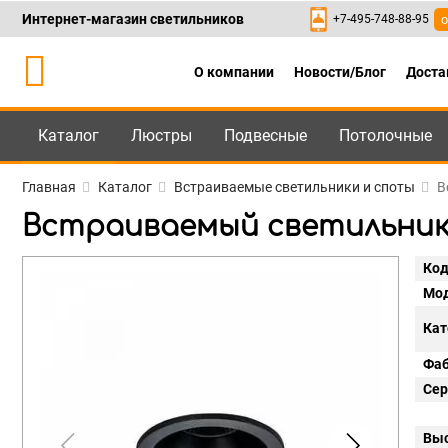
Интернет-магазин светильников
+7-495-748-88-95
о
О компании
Новости/Блог
Доста
Каталог
Люстры
Подвесные
Потолочные
Каталог
+7-495-748-88
Главная
Каталог
Встраиваемые светильники и споты
В
Встраиваемый светильник Ma
Код
Мод
Кат
Фаб
Сер
Выс