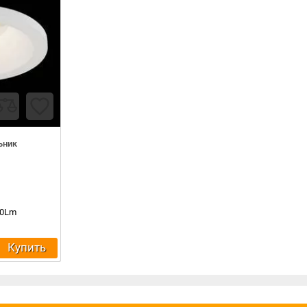
ьник
00Lm
Купить