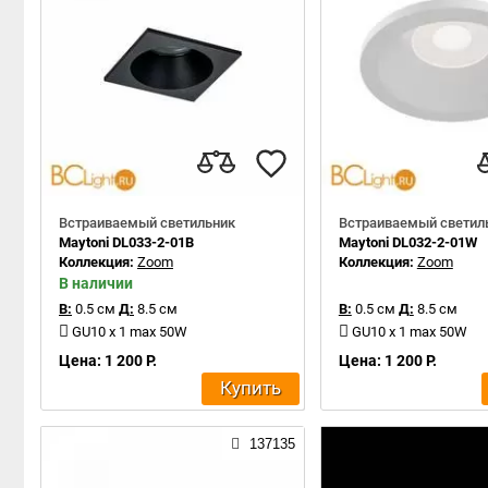
Встраиваемый светильник
Встраиваемый светил
Maytoni DL033-2-01B
Maytoni DL032-2-01W
Коллекция:
Zoom
Коллекция:
Zoom
В наличии
В:
0.5 см
Д:
8.5 см
В:
0.5 см
Д:
8.5 см
GU10 x 1 max 50W
GU10 x 1 max 50W
Цена: 1 200 Р.
Цена: 1 200 Р.
Купить
137135