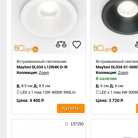
Встраиваемый светильник
Встраиваемый светил
Maytoni DL034-L12W4K-D-W
Maytoni DL034-01-06W
Коллекция:
Zoom
Коллекция:
Zoom
В наличии
В:
8.5 см
Д:
8.5 см
В:
6 см
Д:
6 см
LED x 1 max 12W 4000K 990Lm
LED x 1 max 6W 300
Цена: 4 400 Р.
Цена: 3 720 Р.
Купить
137150