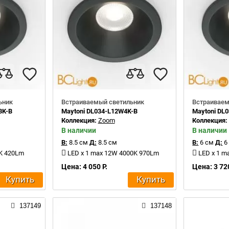
ьник
Встраиваемый светильник
Встраиваем
3K-B
Maytoni DL034-L12W4K-B
Maytoni DL
Коллекция:
Zoom
Коллекция
В наличии
В наличии
В:
8.5 см
Д:
8.5 см
В:
6 см
Д:
6
0K 420Lm
LED x 1 max 12W 4000K 970Lm
LED x 1 m
Цена: 4 050 Р.
Цена: 3 720
Купить
Купить
137149
137148