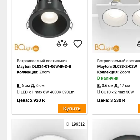
Встраиваемый светильник
Встраиваемый светил
Maytoni DL034-01-06W4K-D-B
Maytoni DL033-2-02W
Коллекция:
Zoom
Коллекция:
Zoom
В наличии
В:
6 см
Д:
6 см
В:
3.6 см
Д:
17 см
LED x 1 max 6W 4000K 390Lm
GU10 x 2 max 50W
Цена: 2 930 Р.
Цена: 3 530 Р.
Купить
199312