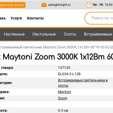
братный звонок
sales@bclight.ru
Пн - Пт
: 10:00
вка
Услуги
Контакты
Настенные
Настольные
Споты
Встраиваемые
-95
,
8-800-550-95-45
sales@bclight.ru
страиваемый светильник Maytoni Zoom 3000K 1x12Вт 60° IP 65 DL0
ytoni Zoom 3000K 1x12Вт 60°
 товара:
137135
ель:
DL034-2-L12B
Встраиваемые светильники и
егория:
споты
рика:
Maytoni
ия:
Zoom
ота:
0.5 см