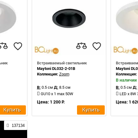
ьник
Встраиваемый светильник
Встраиваем
Maytoni DL032-2-01B
Maytoni DL
Коллекция:
Zoom
Коллекция
В наличии
В:
0.5 см
Д:
8.5 см
В:
0.5 см
Д:
GU10 x 1 max 50W
LED x 8W
Цена: 1 200 Р.
Цена: 1 620
Купить
Купить
137134