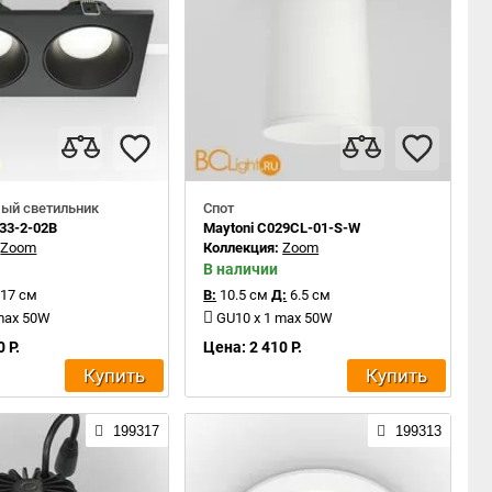
ый светильник
Спот
033-2-02B
Maytoni C029CL-01-S-W
:
Zoom
Коллекция:
Zoom
В наличии
17 см
В:
10.5 см
Д:
6.5 см
 max 50W
GU10 x 1 max 50W
 Р.
Цена: 2 410 Р.
Купить
Купить
199317
199313