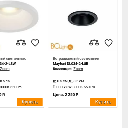
ый светильник
Встраиваемый светильник
034-2-L8W
Maytoni DL034-2-L8B
:
Zoom
Коллекция:
Zoom
8.5 см
В:
0.5 см
Д:
8.5 см
 3000K 650Lm
LED x 8W 3000K 650Lm
 Р.
Цена: 2 250 Р.
Купить
Купить