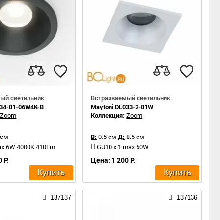
ый светильник
Встраиваемый светильник
034-01-06W4K-B
Maytoni DL033-2-01W
:
Zoom
Коллекция:
Zoom
 см
В:
0.5 см
Д:
8.5 см
ax 6W 4000K 410Lm
GU10 x 1 max 50W
 Р.
Цена: 1 200 Р.
Купить
Купить
137137
137136