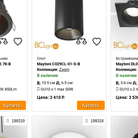
ьник
Спот
Встраиваем
2.7K-B
Maytoni C029CL-01-S-B
Maytoni DL
Коллекция:
Zoom
Коллекция
В наличии
В наличии
В:
10.5 см
Д:
6.5 см
В:
3.6 см
Д:
00K 850Lm
GU10 x 1 max 50W
GU10 x 2
Цена: 2 410 Р.
Цена: 3 530
Купить
Купить
199319
199318