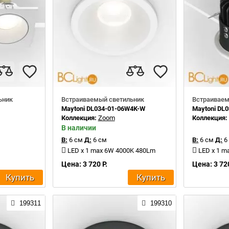
ьник
Встраиваемый светильник
Встраиваем
Maytoni DL034-01-06W4K-W
Maytoni DL
Коллекция:
Zoom
Коллекция
В наличии
В:
6 см
Д:
6 см
В:
6 см
Д:
6
LED x 1 max 6W 4000K 480Lm
LED x 1 m
Цена: 3 720 Р.
Цена: 3 720
Купить
Купить
199311
199310