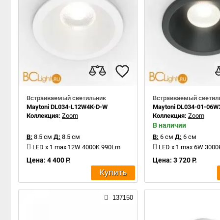
Встраиваемый светильник
Встраиваемый светил
Maytoni DL034-L12W4K-D-W
Maytoni DL034-01-06W
Коллекция:
Zoom
Коллекция:
Zoom
В наличии
В:
8.5 см
Д:
8.5 см
В:
6 см
Д:
6 см
LED x 1 max 12W 4000K 990Lm
LED x 1 max 6W 300
Цена: 4 400 Р.
Цена: 3 720 Р.
Купить
137150