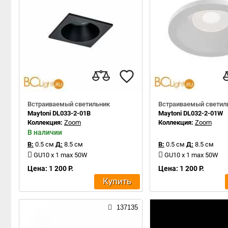
Встраиваемый светильник
Встраиваемый светил
Maytoni DL033-2-01B
Maytoni DL032-2-01W
Коллекция:
Zoom
Коллекция:
Zoom
В наличии
В:
0.5 см
Д:
8.5 см
В:
0.5 см
Д:
8.5 см
GU10 x 1 max 50W
GU10 x 1 max 50W
Цена: 1 200 Р.
Цена: 1 200 Р.
Купить
137135