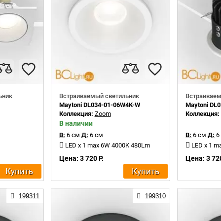
ьник
Встраиваемый светильник
Встраиваем
Maytoni DL034-01-06W4K-W
Maytoni DL
Коллекция:
Zoom
Коллекция
В наличии
В:
6 см
Д:
6 см
В:
6 см
Д:
6
LED x 1 max 6W 4000K 480Lm
LED x 1 m
Цена: 3 720 Р.
Цена: 3 720
Купить
Купить
199311
199310