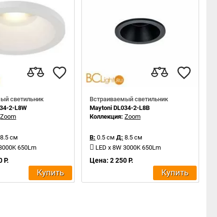
ый светильник
Встраиваемый светильник
034-2-L8W
Maytoni DL034-2-L8B
:
Zoom
Коллекция:
Zoom
8.5 см
В:
0.5 см
Д:
8.5 см
 3000K 650Lm
LED x 8W 3000K 650Lm
 Р.
Цена: 2 250 Р.
Купить
Купить