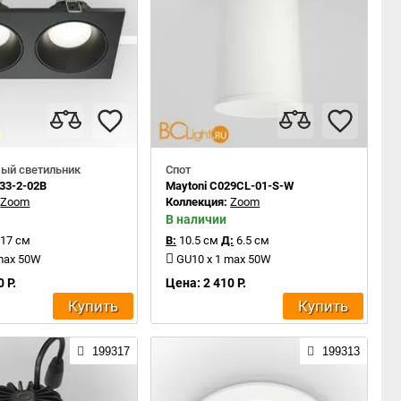
ый светильник
Спот
033-2-02B
Maytoni C029CL-01-S-W
:
Zoom
Коллекция:
Zoom
В наличии
17 см
В:
10.5 см
Д:
6.5 см
 max 50W
GU10 x 1 max 50W
 Р.
Цена: 2 410 Р.
Купить
Купить
199317
199313