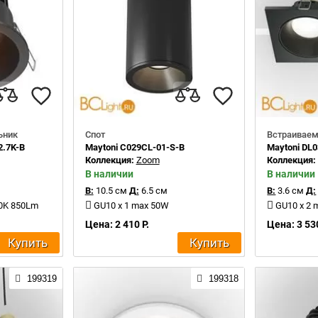
ьник
Спот
Встраиваем
2.7K-B
Maytoni C029CL-01-S-B
Maytoni DL
Коллекция:
Zoom
Коллекция
В наличии
В наличии
В:
10.5 см
Д:
6.5 см
В:
3.6 см
Д:
00K 850Lm
GU10 x 1 max 50W
GU10 x 2
Цена: 2 410 Р.
Цена: 3 530
Купить
Купить
199319
199318