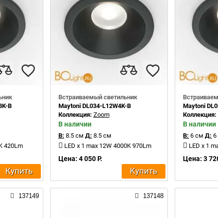
ьник
Встраиваемый светильник
Встраиваем
3K-B
Maytoni DL034-L12W4K-B
Maytoni DL
Коллекция:
Zoom
Коллекция
В наличии
В наличии
В:
8.5 см
Д:
8.5 см
В:
6 см
Д:
6
0K 420Lm
LED x 1 max 12W 4000K 970Lm
LED x 1 m
Цена: 4 050 Р.
Цена: 3 720
Купить
Купить
137149
137148