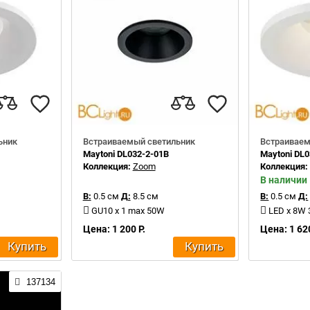
ьник
Встраиваемый светильник
Встраиваем
Maytoni DL032-2-01B
Maytoni DL
Коллекция:
Zoom
Коллекция
В наличии
В:
0.5 см
Д:
8.5 см
В:
0.5 см
Д:
GU10 x 1 max 50W
LED x 8W
Цена: 1 200 Р.
Цена: 1 620
Купить
Купить
137134