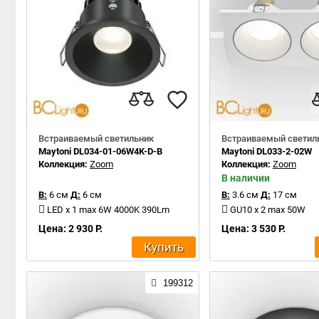
Встраиваемый светильник
Встраиваемый светил
Maytoni DL034-01-06W4K-D-B
Maytoni DL033-2-02W
Коллекция:
Zoom
Коллекция:
Zoom
В наличии
В:
6 см
Д:
6 см
В:
3.6 см
Д:
17 см
LED x 1 max 6W 4000K 390Lm
GU10 x 2 max 50W
Цена: 2 930 Р.
Цена: 3 530 Р.
Купить
199312