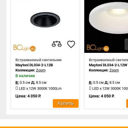
Встраиваемый светильник
Встраиваемый светил
Maytoni DL034-2-L12B
Maytoni DL034-2-L12W
Коллекция:
Zoom
Коллекция:
Zoom
В наличии
В:
0.5 см
Д:
8.5 см
В:
0.5 см
Д:
8.5 см
LED x 12W 3000K 1000Lm
LED x 12W 3000K 10
Цена: 4 050 Р.
Цена: 4 050 Р.
Купить