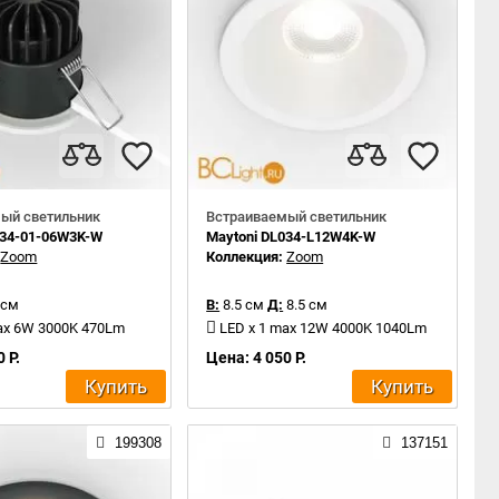
ый светильник
Встраиваемый светильник
034-01-06W3K-W
Maytoni DL034-L12W4K-W
:
Zoom
Коллекция:
Zoom
 см
В:
8.5 см
Д:
8.5 см
ax 6W 3000K 470Lm
LED x 1 max 12W 4000K 1040Lm
 Р.
Цена: 4 050 Р.
Купить
Купить
199308
137151