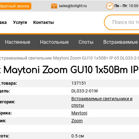
братный звонок
sales@bclight.ru
Пн - Пт
: 10:00
вка
Услуги
Контакты
Настенные
Настольные
Споты
Встраиваемые
-95
,
8-800-550-95-45
sales@bclight.ru
страиваемый светильник Maytoni Zoom GU10 1x50Вт IP 65 DL033-2
aytoni Zoom GU10 1x50Вт IP 
 товара:
137151
ель:
DL033-2-01W
Встраиваемые светильники и
егория:
споты
рика:
Maytoni
ия:
Zoom
ота:
0.5 см