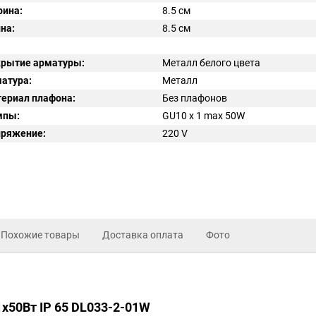
ина:
8.5 см
на:
8.5 см
рытие арматуры:
Металл белого цвета
атура:
Металл
ериал плафона:
Без плафонов
мпы:
GU10 x 1 max 50W
ряжение:
220
V
Похожие товары
Доставка оплата
Фото
x50Вт IP 65 DL033-2-01W