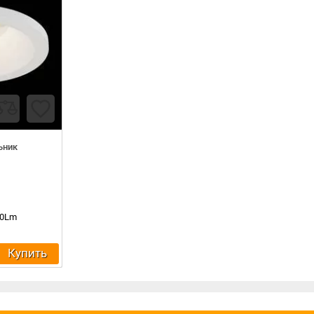
ьник
00Lm
Купить