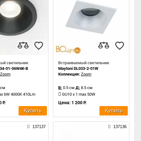
ый светильник
Встраиваемый светильник
034-01-06W4K-B
Maytoni DL033-2-01W
:
Zoom
Коллекция:
Zoom
 см
В:
0.5 см
Д:
8.5 см
ax 6W 4000K 410Lm
GU10 x 1 max 50W
 Р.
Цена: 1 200 Р.
Купить
Купить
137137
137136