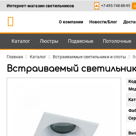
Интернет-магазин светильников
+7-495-748-88-95
о
О компании
Новости/Блог
Доста
Каталог
Люстры
Подвесные
Потолочные
Каталог
+7-495-748-88
Главная
Каталог
Встраиваемые светильники и споты
В
Встраиваемый светильник M
Код
Мод
Кат
Фаб
Сер
Выс